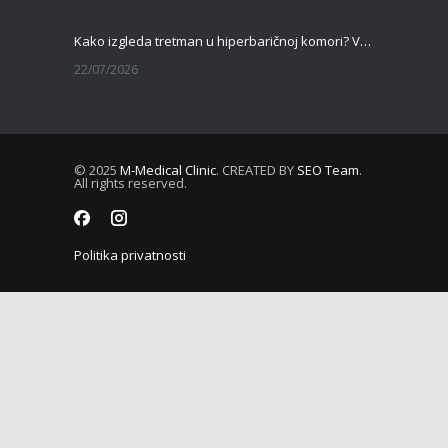
Kako izgleda tretman u hiperbaričnoj komori? Vodič za pacijente pre prve terapije
22/07/2026
Kamen u bubregu – Simptomi, uzroci i dijagnoza
13/07/2026
© 2025
M-Medical Clinic
. CREATED BY
SEO Team
.
All rights reserved.
Masna jetra (nealkoholna steatoza) – Tiha epidemija modernog doba
06/07/2026
Politika privatnosti