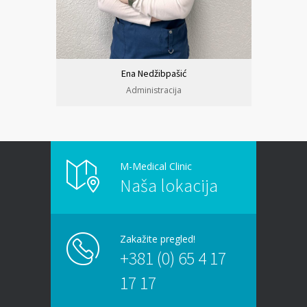
Ena Nedžibpašić
Administracija
M-Medical Clinic
Naša lokacija
Zakažite pregled!
+381 (0) 65 4 17
17 17