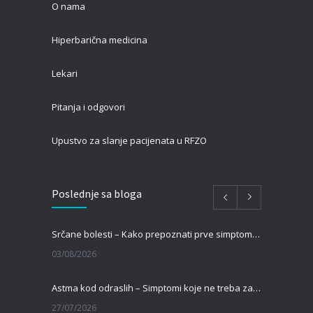
O nama
Hiperbarična medicina
Lekari
Pitanja i odgovori
Upustvo za slanje pacijenata u RFZO
Poslednje sa bloga
Srčane bolesti – Kako prepoznati prve simptome i kada je vreme za pregled kod kardiologa?
03/08/2026
Astma kod odraslih – Simptomi koje ne treba zanemariti
27/07/2026