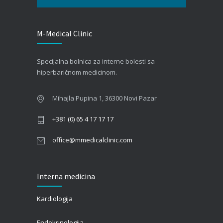
Hemofilija: Kako prepoznati simptome i kada se
M-Medical Clinic
javiti hematologu
09/06/2026
Specijalna bolnica za interne bolesti sa
Kako hiperbarična komora pomaže oporavak
hiperbaričnom medicinom.
nakon moždanog udara?
01/06/2026
Mihajla Pupina 1, 36300 Novi Pazar
+381 (0) 65 4 17 17 17
office@mmedicalclinic.com
Interna medicina
Kardiologija
Endokrinologija