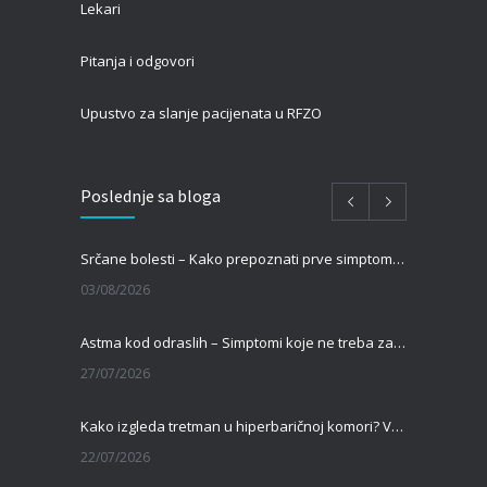
Lekari
Pitanja i odgovori
Upustvo za slanje pacijenata u RFZO
Poslednje sa bloga
Srčane bolesti – Kako prepoznati prve simptome i kada je vreme za pregled kod kardiologa?
03/08/2026
Astma kod odraslih – Simptomi koje ne treba zanemariti
27/07/2026
Kako izgleda tretman u hiperbaričnoj komori? Vodič za pacijente pre prve terapije
22/07/2026