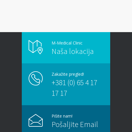
Kamen u bubregu – Simptomi, uzroci i dijagnoza
13/07/2026
Masna jetra (nealkoholna steatoza) – Tiha
epidemija modernog doba
M-Medical Clinic
Naša lokacija
06/07/2026
Kako hiperbarična komora pomaže kod
zapaljenskih bolesti creva?
Zakažite pregled!
30/06/2026
+381 (0) 65 4 17
17 17
Aritmije srca – Simptomi, dijagnostika i lečenje
22/06/2026
Pišite nam!
Problemi sa pamćenjem: Kada zaboravnost
Pošaljite Email
postaje razlog za brigu?
15/06/2026