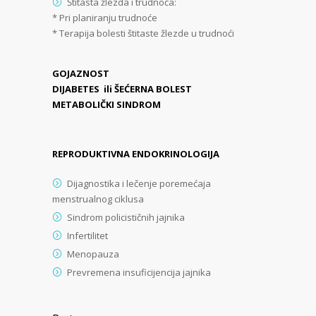
Štitasta žlezda i trudnoća:
* Pri planiranju trudnoće
* Terapija bolesti štitaste žlezde u trudnoći
GOJAZNOST
DIJABETES ili ŠEĆERNA BOLEST
METABOLIČKI SINDROM
REPRODUKTIVNA ENDOKRINOLOGIJA
Dijagnostika i lečenje poremećaja
menstrualnog ciklusa
Sindrom policističnih jajnika
Infertilitet
Menopauza
Prevremena insuficijencija jajnika