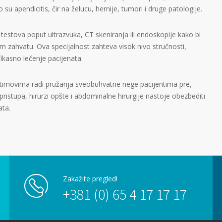
su apendicitis, čir na želucu, hernije, tumori i druge patologije.
 testova poput ultrazvuka, CT skeniranja ili endoskopije kako bi
om zahvatu. Ova specijalnost zahteva visok nivo stručnosti,
fikasno lečenje pacijenata.
m timovima radi pružanja sveobuhvatne nege pacijentima pre,
ristupa, hirurzi opšte i abdominalne hirurgije nastoje obezbediti
ata.
Zakažite pregled!
+381 (0) 65 4 17 17 17