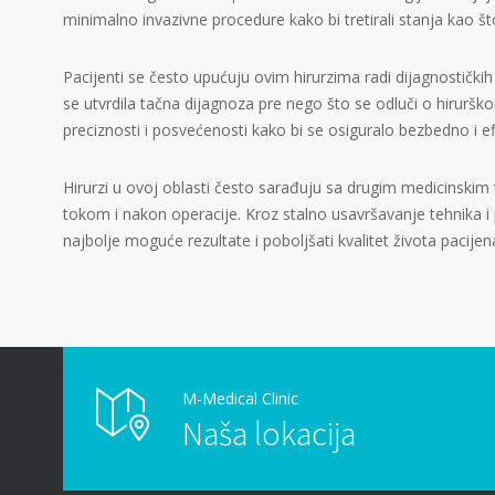
minimalno invazivne procedure kako bi tretirali stanja kao što 
Pacijenti se često upućuju ovim hirurzima radi dijagnostičkih
se utvrdila tačna dijagnoza pre nego što se odluči o hiruršk
preciznosti i posvećenosti kako bi se osiguralo bezbedno i e
Hirurzi u ovoj oblasti često sarađuju sa drugim medicinski
tokom i nakon operacije. Kroz stalno usavršavanje tehnika i p
najbolje moguće rezultate i poboljšati kvalitet života pacijen
M-Medical Clinic
Naša lokacija