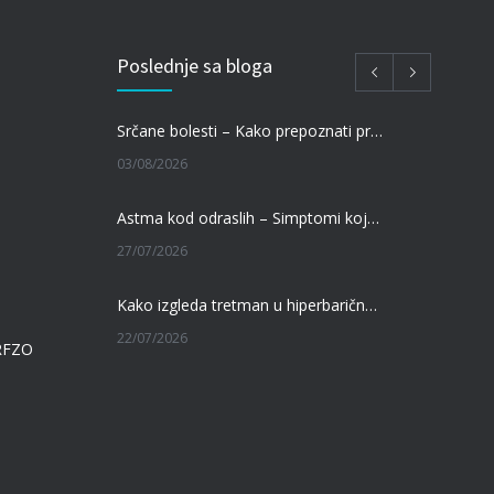
Poslednje sa bloga
Srčane bolesti – Kako prepoznati prve simptome i kada je vreme za pregled kod kardiologa?
03/08/2026
Astma kod odraslih – Simptomi koje ne treba zanemariti
27/07/2026
Kako izgleda tretman u hiperbaričnoj komori? Vodič za pacijente pre prve terapije
22/07/2026
 RFZO
Kamen u bubregu – Simptomi, uzroci i dijagnoza
13/07/2026
Masna jetra (nealkoholna steatoza) – Tiha epidemija modernog doba