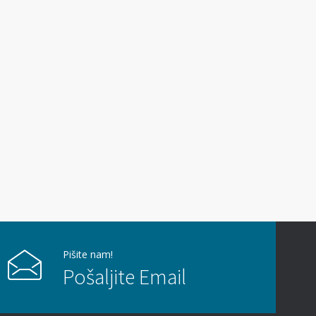
09/06/2026
Kako hiperbarična komora pomaže oporavak
nakon moždanog udara?
01/06/2026
Pišite nam!
Pošaljite Email