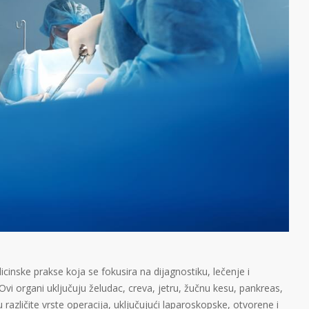
cinske prakse koja se fokusira na dijagnostiku, lečenje i
 Ovi organi uključuju želudac, creva, jetru, žučnu kesu, pankreas,
u različite vrste operacija, uključujući laparoskopske, otvorene i