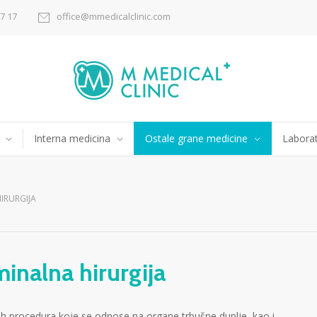
17 17
office@mmedicalclinic.com
Interna medicina
Ostale grane medicine
Laborat
IRURGIJA
inalna hirurgija
kih procedura koje se odnose na organe trbušne duplje, kao i