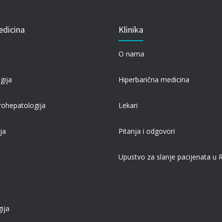
edicina
Klinika
a
O nama
gija
Hiperbarična medicina
rohepatologija
Lekari
ja
Pitanja i odgovori
Upustvo za slanje pacijenata u
a
ija