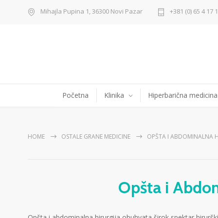
Mihajla Pupina 1, 36300 Novi Pazar
+381 (0) 65 4 17 
Početna
Klinika
Hiperbarična medicina
HOME
OSTALE GRANE MEDICINE
OPŠTA I ABDOMINALNA H
Opšta i Abdom
Opšta i abdominalna hirurgija obuhvata širok spektar hirurš