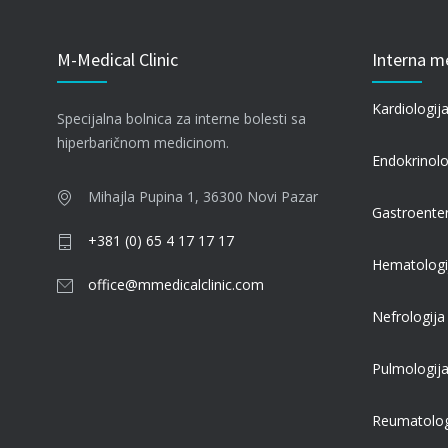
M-Medical Clinic
Interna m
Kardiologij
Specijalna bolnica za interne bolesti sa
hiperbaričnom medicinom.
Endokrinolo
Mihajla Pupina 1, 36300 Novi Pazar
Gastroente
+381 (0) 65 4 17 17 17
Hematologi
office@mmedicalclinic.com
Nefrologija
Pulmologij
Reumatolog