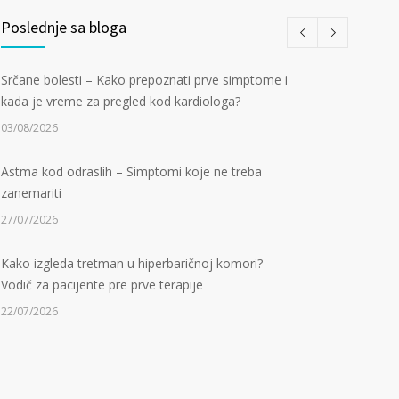
Poslednje sa bloga
Srčane bolesti – Kako prepoznati prve simptome i
kada je vreme za pregled kod kardiologa?
03/08/2026
Astma kod odraslih – Simptomi koje ne treba
zanemariti
27/07/2026
Kako izgleda tretman u hiperbaričnoj komori?
Vodič za pacijente pre prve terapije
22/07/2026
Kamen u bubregu – Simptomi, uzroci i dijagnoza
13/07/2026