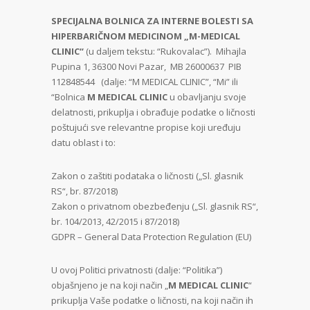
SPECIJALNA BOLNICA ZA INTERNE BOLESTI SA
HIPERBARIČNOM MEDICINOM „M-MEDICAL
CLINIC“
(u daljem tekstu: “Rukovalac”). Mihajla
Pupina 1, 36300 Novi Pazar, MB 26000637 PIB
112848544 (dalje: “M MEDICAL CLINIC”, “Mi” ili
“Bolnica
M MEDICAL CLINIC
u obavljanju svoje
delatnosti, prikuplja i obrađuje podatke o ličnosti
poštujući sve relevantne propise koji uređuju
datu oblast i to:
Zakon o zaštiti podataka o ličnosti („Sl. glasnik
RS“, br. 87/2018)
Zakon o privatnom obezbeđenju („Sl. glasnik RS“,
br. 104/2013, 42/2015 i 87/2018)
GDPR – General Data Protection Regulation (EU)
U ovoj Politici privatnosti (dalje: “Politika”)
objašnjeno je na koji način „
M MEDICAL CLINIC
“
prikuplja Vaše podatke o ličnosti, na koji način ih