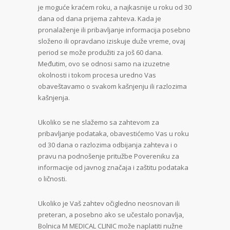
je moguće kraćem roku, a najkasnije u roku od 30
dana od dana prijema zahteva. Kada je
pronalaženje ili pribavljanje informacija posebno
složeno ili opravdano iziskuje duže vreme, ovaj
period se može produžiti za još 60 dana.
Međutim, ovo se odnosi samo na izuzetne
okolnosti i tokom procesa uredno Vas
obaveštavamo o svakom kašnjenju ili razlozima
kašnjenja.
Ukoliko se ne slažemo sa zahtevom za
pribavljanje podataka, obavestićemo Vas u roku
od 30 dana o razlozima odbijanja zahteva i o
pravu na podnošenje pritužbe Povereniku za
informacije od javnog značaja i zaštitu podataka
o ličnosti.
Ukoliko je Vaš zahtev očigledno neosnovan ili
preteran, a posebno ako se učestalo ponavlja,
Bolnica M MEDICAL CLINIC može naplatiti nužne