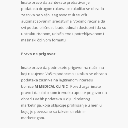
Imate pravo da zahtevate prebacivanje
podataka drugom rukovaocu ukoliko se obrada
zasniva na Vašoj saglasnosti ili se vrši
automatizovanim sredstvima. Vodimo računa da
svi podaci o ličnosti budu odmah dostupni i da su
u strukturiranom, uobičajeno upotrebljavanom i
mašinski čitljivom formatu.
Pravo na prigovor
Imate pravo da podnesete prigovor na način na
koji rukujemo Vašim podacima, ukoliko se obrada
podataka zasniva na legitimnom interesu
bolnice
M MEDICAL CLINIC
. Pored toga, imate
pravo i da u bilo kom trenutku uputite prigovor na
obradu Vaših podataka u cilju direktnog
marketinga, koja uključuje profilisanje u meri u
kojoj je povezano sa takvim direktnim
marketingom.