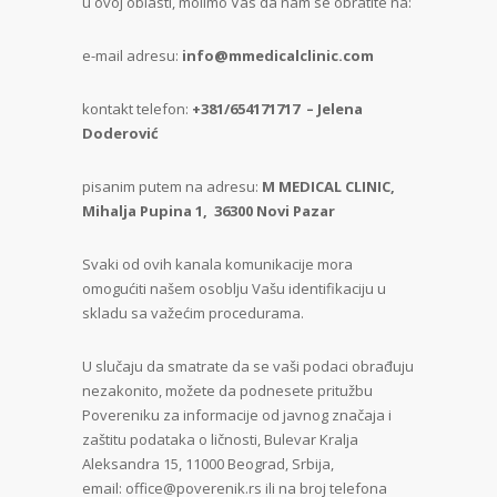
u ovoj oblasti, molimo Vas da nam se obratite na:
e-mail adresu:
info@mmedicalclinic.com
kontakt telefon:
+381/654171717 – Jelena
Doderović
pisanim putem na adresu:
M MEDICAL CLINIC,
Mihalja Pupina 1, 36300 Novi Pazar
Svaki od ovih kanala komunikacije mora
omogućiti našem osoblju Vašu identifikaciju u
skladu sa važećim procedurama.
U slučaju da smatrate da se vaši podaci obrađuju
nezakonito, možete da podnesete pritužbu
Povereniku za informacije od javnog značaja i
zaštitu podataka o ličnosti, Bulevar Kralja
Aleksandra 15, 11000 Beograd, Srbija,
email:
office@poverenik.rs
ili na broj telefona