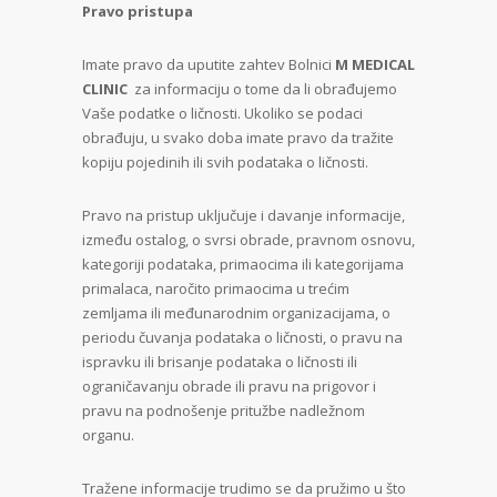
Pravo pristupa
Imate pravo da uputite zahtev Bolnici
M MEDICAL
CLINIC
za informaciju o tome da li obrađujemo
Vaše podatke o ličnosti. Ukoliko se podaci
obrađuju, u svako doba imate pravo da tražite
kopiju pojedinih ili svih podataka o ličnosti.
Pravo na pristup uključuje i davanje informacije,
između ostalog, o svrsi obrade, pravnom osnovu,
kategoriji podataka, primaocima ili kategorijama
primalaca, naročito primaocima u trećim
zemljama ili međunarodnim organizacijama, o
periodu čuvanja podataka o ličnosti, o pravu na
ispravku ili brisanje podataka o ličnosti ili
ograničavanju obrade ili pravu na prigovor i
pravu na podnošenje pritužbe nadležnom
organu.
Tražene informacije trudimo se da pružimo u što