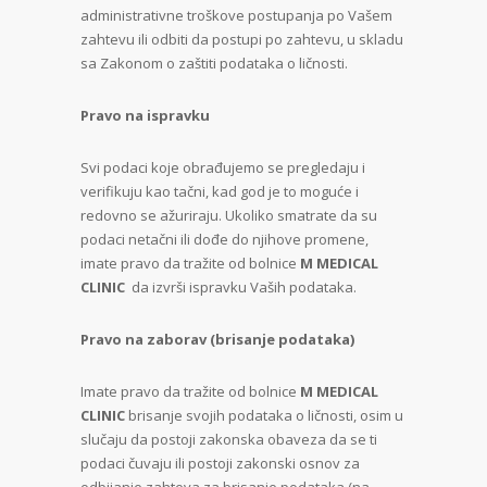
administrativne troškove postupanja po Vašem
zahtevu ili odbiti da postupi po zahtevu, u skladu
sa Zakonom o zaštiti podataka o ličnosti.
Pravo na ispravku
Svi podaci koje obrađujemo se pregledaju i
verifikuju kao tačni, kad god je to moguće i
redovno se ažuriraju. Ukoliko smatrate da su
podaci netačni ili dođe do njihove promene,
imate pravo da tražite od bolnice
M MEDICAL
CLINIC
da izvrši ispravku Vaših podataka.
Pravo na zaborav (brisanje podataka)
Imate pravo da tražite od bolnice
M MEDICAL
CLINIC
brisanje svojih podataka o ličnosti, osim u
slučaju da postoji zakonska obaveza da se ti
podaci čuvaju ili postoji zakonski osnov za