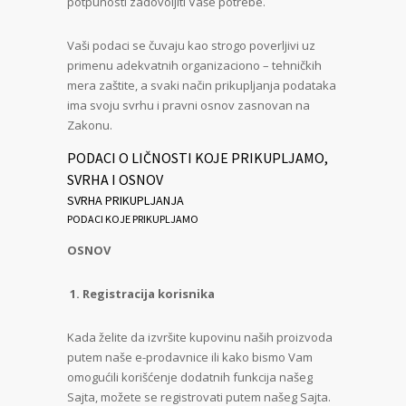
potpunosti zadovoljiti Vaše potrebe.
Vaši podaci se čuvaju kao strogo poverljivi uz
primenu adekvatnih organizaciono – tehničkih
mera zaštite, a svaki način prikupljanja podataka
ima svoju svrhu i pravni osnov zasnovan na
Zakonu.
PODACI O LIČNOSTI KOJE PRIKUPLJAMO,
SVRHA I OSNOV
SVRHA PRIKUPLJANJA
PODACI KOJE PRIKUPLJAMO
OSNOV
1. Registracija korisnika
Kada želite da izvršite kupovinu naših proizvoda
putem naše e-prodavnice ili kako bismo Vam
omogućili korišćenje dodatnih funkcija našeg
Sajta, možete se registrovati putem našeg Sajta.