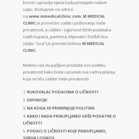
koristi i upravlja njima kada pristupite našem
sajtu, dostupnim na adresi
na
www.mmedicalclinic.com
.
M MEDICAL
CLINIC
je posvećen zaštiti i poštovanju Vaše
privatnosti, a zaštita i sigurnost ličnih podataka
naših kupaca, partnera, klijenata i fizičkih lica
(dalje: “Lica”) je prioritet bolnice
M MEDICAL
CLINIC
.
Molimo vas da pažljivo pročitate ovu politiku
privatnosti kako biste razumeli sva važna pitanja
koja se tiču zaštite Vaše privatnosti.
RUKOVALAC PODACIMA O LIČNOSTI
DEFINICIJE
NA KOGA SE PRIMENJUJE POLITIKA
KAKO I KADA PRIKUPLJAMO VAŠE PODATKE O
LIČNOSTI
PODACI O LIČNOSTI KOJE PRIKUPLJAMO,
SVRHA I OSNOV