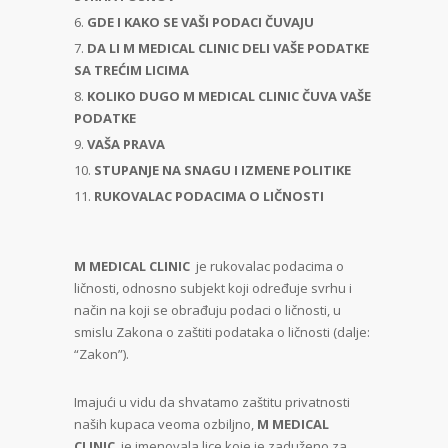
GDE I KAKO SE VAŠI PODACI ČUVAJU
DA LI M MEDICAL CLINIC DELI VAŠE PODATKE
SA TREĆIM LICIMA
KOLIKO DUGO M MEDICAL CLINIC ČUVA VAŠE
PODATKE
VAŠA PRAVA
STUPANJE NA SNAGU I IZMENE POLITIKE
RUKOVALAC PODACIMA O LIČNOSTI
M MEDICAL CLINIC
je rukovalac podacima o
ličnosti, odnosno subjekt koji određuje svrhu i
način na koji se obrađuju podaci o ličnosti, u
smislu Zakona o zaštiti podataka o ličnosti (dalje:
“Zakon”).
Imajući u vidu da shvatamo zaštitu privatnosti
naših kupaca veoma ozbiljno,
M MEDICAL
CLINIC
je imenovala lice koje je zaduženo za