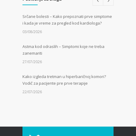
Srčane bolesti – Kako prepoznati prve simptome
i kada je vreme za pregled kod kardiologa?
03/08/2026
Astma kod odraslih – Simptomi koje ne treba
zanemariti
27/07/2026
Kako izgleda tretman u hiperbaričnoj komori?
Vodič za pacijente pre prve terapije
22/07/2026
Kamen u bubregu – Simptomi, uzroci i dijagnoza
13/07/2026
Masna jetra (nealkoholna steatoza) – Tiha