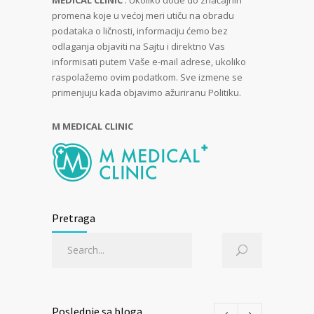
MEDICAL CLINIC
. Ukoliko dođe do značajnih
promena koje u većoj meri utiču na obradu
podataka o ličnosti, informaciju ćemo bez
odlaganja objaviti na Sajtu i direktno Vas
informisati putem Vaše e-mail adrese, ukoliko
raspolažemo ovim podatkom. Sve izmene se
primenjuju kada objavimo ažuriranu Politiku.
M MEDICAL CLINIC
Pretraga
Poslednje sa bloga