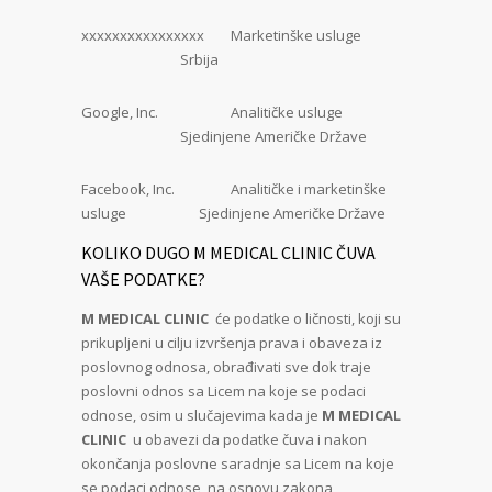
xxxxxxxxxxxxxxxx Marketinške usluge
Srbija
Google, Inc. Analitičke usluge
Sjedinjene Američke Države
Facebook, Inc. Analitičke i marketinške
usluge Sjedinjene Američke Države
KOLIKO DUGO M MEDICAL CLINIC ČUVA
VAŠE PODATKE?
M MEDICAL CLINIC
će podatke o ličnosti, koji su
prikupljeni u cilju izvršenja prava i obaveza iz
poslovnog odnosa, obrađivati sve dok traje
poslovni odnos sa Licem na koje se podaci
odnose, osim u slučajevima kada je
M MEDICAL
CLINIC
u obavezi da podatke čuva i nakon
okončanja poslovne saradnje sa Licem na koje
se podaci odnose, na osnovu zakona,