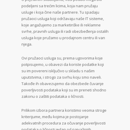
podeljeni sa trećim licima, koja nam pružaju
usluge i koja čine naše partnere. Tu spadaju
pružaoci usluga koji održavaju naše IT sisteme,
koje angažujemo za marketinške ili reklamne
svrhe, pravnih usluga ili radi obezbeđenja ostalih
usluga koje pružamo u prodajnom centru ili van
njega.
Ovi pružaoci usluga su, prema ugovorima koje
potpisujemo, u obavezi da koriste podatke koji
su im povereni isključivo u skladu s našim
uputstvima, i strogo za svrhu koju smo naveli.
Takođe ih obavezujemo da obezbede čuvanje
poverljivosti podataka koji su im preneti shodno
zakonu o zaštiti podataka o ličnosti.
Prilikom izbora partnera koristimo veoma stroge
kriterijume, među kojima je postojanje
adekvatnih procedura za očuvanje poverljivosti
podataka o ličnosti jedan od najvažnijih.