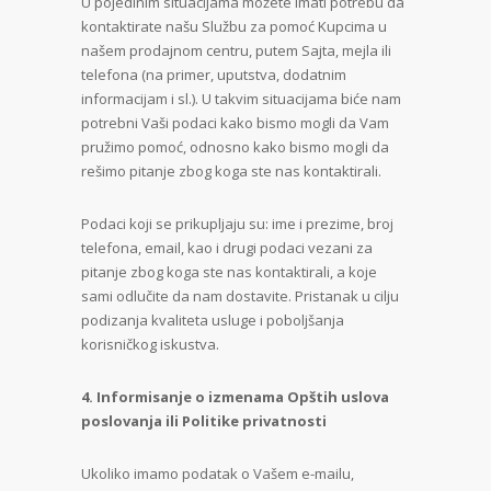
U pojedinim situacijama možete imati potrebu da
kontaktirate našu Službu za pomoć Kupcima u
našem prodajnom centru, putem Sajta, mejla ili
telefona (na primer, uputstva, dodatnim
informacijam i sl.). U takvim situacijama biće nam
potrebni Vaši podaci kako bismo mogli da Vam
pružimo pomoć, odnosno kako bismo mogli da
rešimo pitanje zbog koga ste nas kontaktirali.
Podaci koji se prikupljaju su: ime i prezime, broj
telefona, email, kao i drugi podaci vezani za
pitanje zbog koga ste nas kontaktirali, a koje
sami odlučite da nam dostavite. Pristanak u cilju
podizanja kvaliteta usluge i poboljšanja
korisničkog iskustva.
4. Informisanje o izmenama Opštih uslova
poslovanja ili Politike privatnosti
Ukoliko imamo podatak o Vašem e-mailu,