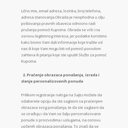
Lično ime, email adresa, lozinka, broj telefona,
adresa stanovanja.Obrada je neophodna u cilju
poštovanja pravnih obaveza odnosno radi
pružanja pomoći Kupcima. Obrada se vrši i na
osnovu legitimnog interesa, jer podatke koristimo
kako bismo Vam dali informacije koje tražite od
nas ili koje Vam mogu biti od pomoći povodom
zahteva ili pitanja koje ste uputili Službi za pomoć
Kupcima.
2.
Praćenje obrazaca ponašanja, izrada i
slanje personalizovanih ponuda
Prilikom registracije naloga na Sajtu možete da
odaberete opciju da ste saglasni sa praćenjem
obrazaca svog ponašanja, te da ste saglasni da
se izrađuju i da Vam se šalju personalizovane
ponude o proizvodima i uslugama, na osnovu
uočenih obrazaca ponašanja. To znači da se