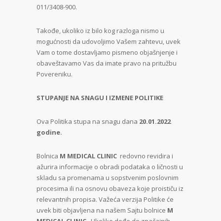
011/3408-900.
Takođe, ukoliko iz bilo kog razloga nismo u
mogućnosti da udovoljimo Vašem zahtevu, uvek
Vam o tome dostavljamo pismeno objašnjenje i
obaveštavamo Vas da imate pravo na pritužbu
Povereniku.
STUPANJE NA SNAGU I IZMENE POLITIKE
Ova Politika stupa na snagu dana
20.01.2022
godine.
Bolnica
M MEDICAL CLINIC
redovno revidira i
ažurira informacije o obradi podataka o ličnosti u
skladu sa promenama u sopstvenim poslovnim
procesima ili na osnovu obaveza koje proističu iz
relevantnih propisa. Važeća verzija Politike će
uvek biti objavljena na našem Sajtu bolnice
M