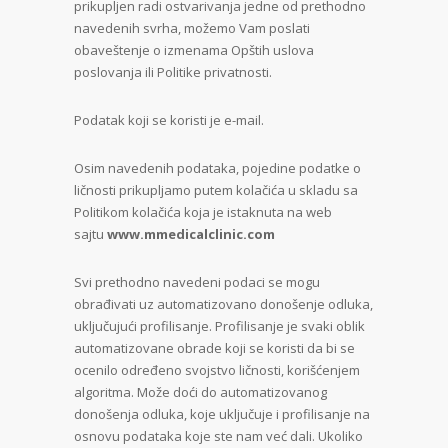
prikupljen radi ostvarivanja jedne od prethodno
navedenih svrha, možemo Vam poslati
obaveštenje o izmenama Opštih uslova
poslovanja ili Politike privatnosti.
Podatak koji se koristi je e-mail.
Osim navedenih podataka, pojedine podatke o
ličnosti prikupljamo putem kolačića u skladu sa
Politikom kolačića koja je istaknuta na web
sajtu
www.mmedicalclinic.com
Svi prethodno navedeni podaci se mogu
obrađivati uz automatizovano donošenje odluka,
uključujući profilisanje. Profilisanje je svaki oblik
automatizovane obrade koji se koristi da bi se
ocenilo određeno svojstvo ličnosti, korišćenjem
algoritma. Može doći do automatizovanog
donošenja odluka, koje uključuje i profilisanje na
osnovu podataka koje ste nam već dali. Ukoliko