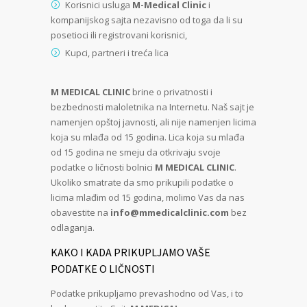
Korisnici usluga
M-Medical Clinic
i
kompanijskog sajta nezavisno od toga da li su
posetioci ili registrovani korisnici,
Kupci, partneri i treća lica
M MEDICAL CLINIC
brine o privatnosti i
bezbednosti maloletnika na Internetu. Naš sajt je
namenjen opštoj javnosti, ali nije namenjen licima
koja su mlađa od 15 godina. Lica koja su mlađa
od 15 godina ne smeju da otkrivaju svoje
podatke o ličnosti bolnici
M MEDICAL CLINIC
.
Ukoliko smatrate da smo prikupili podatke o
licima mlađim od 15 godina, molimo Vas da nas
obavestite na
info@mmedicalclinic.com
bez
odlaganja.
KAKO I KADA PRIKUPLJAMO VAŠE
PODATKE O LIČNOSTI
Podatke prikupljamo prevashodno od Vas, i to