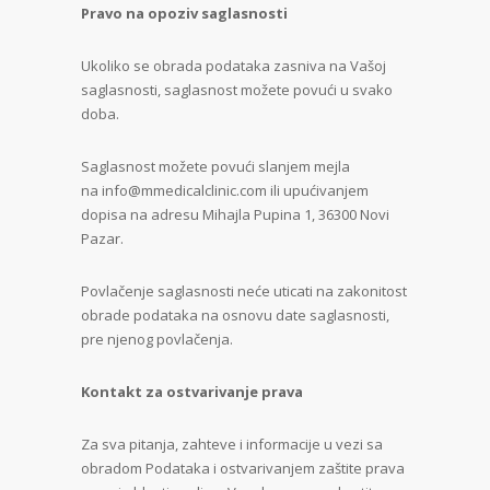
Pravo na opoziv saglasnosti
Ukoliko se obrada podataka zasniva na Vašoj
saglasnosti, saglasnost možete povući u svako
doba.
Saglasnost možete povući slanjem mejla
na
info@mmedicalclinic.com
ili upućivanjem
dopisa na adresu Mihajla Pupina 1, 36300 Novi
Pazar.
Povlačenje saglasnosti neće uticati na zakonitost
obrade podataka na osnovu date saglasnosti,
pre njenog povlačenja.
Kontakt za ostvarivanje prava
Za sva pitanja, zahteve i informacije u vezi sa
obradom Podataka i ostvarivanjem zaštite prava