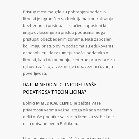
Pristup mestima gde su pohranjeni podaci o
ličnosti je ograničen sa funkcijama kontrolisanja
bezbednosti pristupa. Isključivo zaposleni koji
imaju ovlašćenje za pristup podacima mogu
pristupiti obezbeđenim zonama. Naši zaposleni
koji imaju pristup ovim podacima su edukovani i
osposobljeni da razumeju značaj podataka o
ličnosti, kao i da primenjuje interne procedure za
njihovu zaštitu, a vezano je i obavezom čuvanja
poverljivosti.
DA LI M MEDICAL CLINIC DELI VAŠE
PODATKE SA TREĆIM LICIMA?
Bolnici
M MEDICAL CLINIC
je zaštita Vaše
privatnosti veoma važna, stoga nikada nećemo
deliti Vaše podatke sa trećim licem za svrhe koje
nisu opisane ovom Politikom.
U pojedinim situacijama, Vaši podaci mogu biti