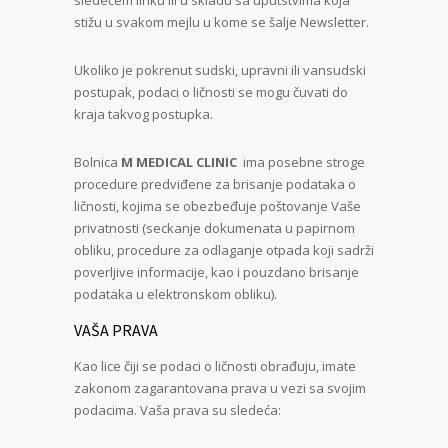
sledećem linku ili u skladu sa uputstvima koja
stižu u svakom mejlu u kome se šalje Newsletter.
Ukoliko je pokrenut sudski, upravni ili vansudski
postupak, podaci o ličnosti se mogu čuvati do
kraja takvog postupka.
Bolnica
M MEDICAL CLINIC
ima posebne stroge
procedure predviđene za brisanje podataka o
ličnosti, kojima se obezbeđuje poštovanje Vaše
privatnosti (seckanje dokumenata u papirnom
obliku, procedure za odlaganje otpada koji sadrži
poverljive informacije, kao i pouzdano brisanje
podataka u elektronskom obliku).
VAŠA PRAVA
Kao lice čiji se podaci o ličnosti obrađuju, imate
zakonom zagarantovana prava u vezi sa svojim
podacima. Vaša prava su sledeća: