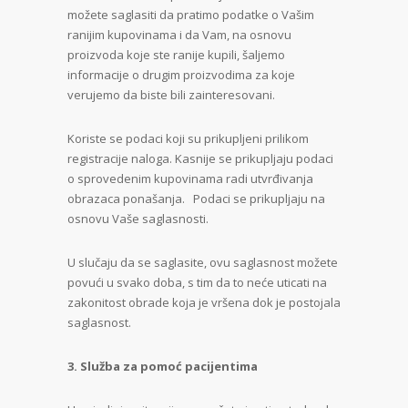
možete saglasiti da pratimo podatke o Vašim
ranijim kupovinama i da Vam, na osnovu
proizvoda koje ste ranije kupili, šaljemo
informacije o drugim proizvodima za koje
verujemo da biste bili zainteresovani.
Koriste se podaci koji su prikupljeni prilikom
registracije naloga. Kasnije se prikupljaju podaci
o sprovedenim kupovinama radi utvrđivanja
obrazaca ponašanja. Podaci se prikupljaju na
osnovu Vaše saglasnosti.
U slučaju da se saglasite, ovu saglasnost možete
povući u svako doba, s tim da to neće uticati na
zakonitost obrade koja je vršena dok je postojala
saglasnost.
3. Služba za pomoć pacijentima