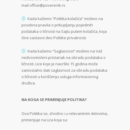
mail
office@poverenik.rs
Kada kažemo “Politika kolačića” mislimo na
posebna pravila o prikupljanju pojedinih
podataka o ličnosti na Sajtu putem kolačića, koja
čine sastavni deo Politike privatnosti.
Kada kažemo “Saglasnost” mislimo na Vaš
nedvosmisleni pristanak na obradu podataka o
ličnosti. Lice koje je navršilo 15 godina može
samostalno dati saglasnost za obradu podataka
o ličnosti u korišćenju usluga informacionog
društva.
NA KOGA SE PRIMENJUJE POLITIKA?
Ova Politika se, shodno i u relevantnim delovima,
primenjuje na Lica koja su: