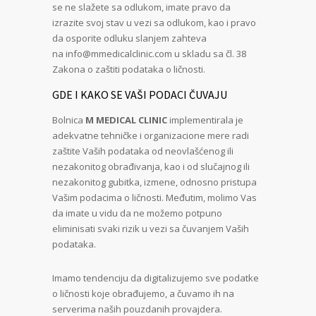
se ne slažete sa odlukom, imate pravo da
izrazite svoj stav u vezi sa odlukom, kao i pravo
da osporite odluku slanjem zahteva
na
info@mmedicalclinic.com
u skladu sa čl. 38
Zakona o zaštiti podataka o ličnosti.
GDE I KAKO SE VAŠI PODACI ČUVAJU
Bolnica
M MEDICAL CLINIC
implementirala je
adekvatne tehničke i organizacione mere radi
zaštite Vaših podataka od neovlašćenog ili
nezakonitog obrađivanja, kao i od slučajnog ili
nezakonitog gubitka, izmene, odnosno pristupa
Vašim podacima o ličnosti. Međutim, molimo Vas
da imate u vidu da ne možemo potpuno
eliminisati svaki rizik u vezi sa čuvanjem Vaših
podataka.
Imamo tendenciju da digitalizujemo sve podatke
o ličnosti koje obrađujemo, a čuvamo ih na
serverima naših pouzdanih provajdera.