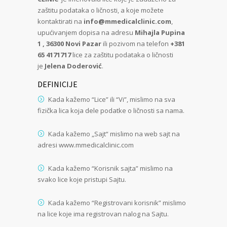
zaštitu podataka o ličnosti, a koje možete
kontaktirati na
info@mmedicalclinic.com
,
upućivanjem dopisa na adresu
Mihajla Pupina
1 , 36300 Novi Pazar
ili pozivom na telefon
+381
65 4171717
lice za zaštitu podataka o ličnosti
je
Jelena Doderović
.
DEFINICIJE
Kada kažemo “Lice” ili “Vi”, mislimo na sva
fizička lica koja dele podatke o ličnosti sa nama.
Kada kažemo „Sajt“ mislimo na web sajt na
adresi www.mmedicalclinic.com
Kada kažemo “Korisnik sajta” mislimo na
svako lice koje pristupi Sajtu.
Kada kažemo “Registrovani korisnik” mislimo
na lice koje ima registrovan nalog na Sajtu.