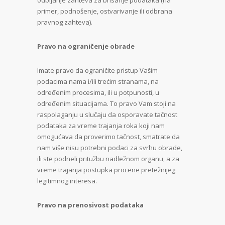
odbijanje zahteva za brisanje podataka (na
primer, podnošenje, ostvarivanje ili odbrana
pravnog zahteva).
Pravo na ograničenje obrade
Imate pravo da ograničite pristup Vašim
podacima nama i/ili trećim stranama, na
određenim procesima, ili u potpunosti, u
određenim situacijama. To pravo Vam stoji na
raspolaganju u slučaju da osporavate tačnost
podataka za vreme trajanja roka koji nam
omogućava da proverimo tačnost, smatrate da
nam više nisu potrebni podaci za svrhu obrade,
ili ste podneli pritužbu nadležnom organu, a za
vreme trajanja postupka procene pretežnijeg
legitimnog interesa.
Pravo na prenosivost podataka