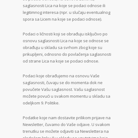
saglasnosti Lica na koje se podaci odnose ili
legitimnog interesa (npr. u slučaju eventualnog
spora sa Licem na koje se podaci odnose).
Podaci o ličnosti koji se obrađuju isključivo po
osnovu saglasnosti Lica na koje se odnose se
obrađuju u skladu sa svrhom zbog koje su
prikupljeni, odnosno do povlačenja saglasnosti
od strane Lica na koje se podaci odnose.
Podaci koje obrađujemo na osnovu Vaše
saglasnosti, čuvaju se do momenta dok ne
povučete Vašu saglasnost. Vašu saglasnost
možete povući u svakom momentu u skladu sa
odeljkom 9. Politike.
Podatke koje nam dostavite prilikom prijave na
Newsletter, čuvamo do Vaše odjave. U svakom
trenutku se možete odjaviti sa Newslettera na