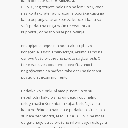
kada posetite Sajt
M MEDICAL
CLINIC,
registrujete nalog na našem Sajtu, kada
nas kontaktirate radi pružanja podrške kupcima,
kada popunjavate ankete za kupce ili kada su
Vaši podaci na drugi način relevantni za
kupovinu, odnosno naše poslovanje.
Prikupljanje pojedinih podataka i njihovo
korišćenje u svrhu marketinga, vršimo samo na
osnovu Vaše prethodne izričite saglasnosti. O
tome Vas uvek posebno obaveštavamo i
naglašavamo da možete tako datu saglasnost
povući u svakom momentu.
Podatke koje prikupljamo putem Sajta su
neophodni kako bismo omogućili optimalnu
uslugu našim Korisnicima sajta. U slučajevima
kada ne želite da nam date podatke o ličnosti koji
su nam neophodni,
M MEDICAL CLINIC
ne može
da garantuje da će pružene informacije i usluga u