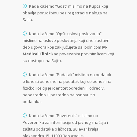
Kada kažemo “Gost” mislimo na Kupca koji
obavlja porudžbinu bez registracije naloga na
Sajtu.
Kada kažemo “Opšti uslovi poslovanja”
mislimo na uslove poslovanja koji čine sastavni
deo ugovora koji zaključujete sa bolnicom
M-
Medical Clinic
kao povezanim pravnim licem koji
su dostupni na Sajtu.
Kada kažemo “Podatak” mislimo na podatak
o ličnosti odnosno na podatak koji se odnosi na
fizičko lice čiji je identitet određen ili odrediv,
neposredno ili posredno na osnovu tih
podataka.
Kada kažemo “Poverenik” mislimo na
Poverenika za informacije od javnog značaja i
zaštitu podataka o ličnosti, Bulevar kralja
Aleksandra 15, 11000 Beograd, e-