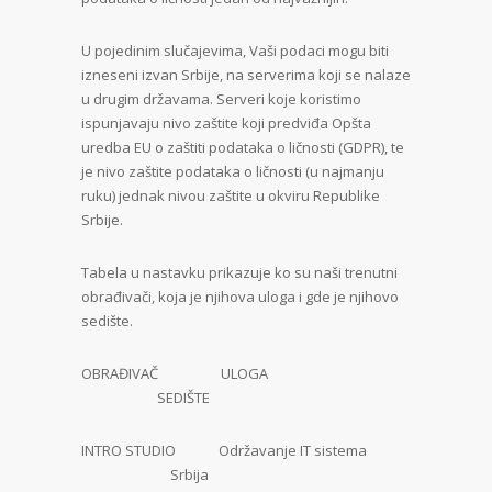
U pojedinim slučajevima, Vaši podaci mogu biti
izneseni izvan Srbije, na serverima koji se nalaze
u drugim državama. Serveri koje koristimo
ispunjavaju nivo zaštite koji predviđa Opšta
uredba EU o zaštiti podataka o ličnosti (GDPR), te
je nivo zaštite podataka o ličnosti (u najmanju
ruku) jednak nivou zaštite u okviru Republike
Srbije.
Tabela u nastavku prikazuje ko su naši trenutni
obrađivači, koja je njihova uloga i gde je njihovo
sedište.
OBRAĐIVAČ ULOGA
SEDIŠTE
INTRO STUDIO Održavanje IT sistema
Srbija