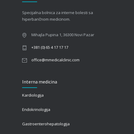
09/06/2026
Specijalna bolnica za interne bolesti sa
Kako hiperbarična komora pomaže oporavak
hiperbaričnom medicinom.
nakon moždanog udara?
01/06/2026
Mihajla Pupina 1, 36300 Novi Pazar
+381 (0) 65 4 17 17 17
office@mmedicalclinic.com
Interna medicina
Kardiologija
Endokrinologija
Gastroenterohepatologija