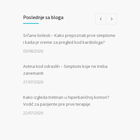
Poslednje sa bloga
Srčane bolesti – Kako prepoznati prve simptome
i kada je vreme za pregled kod kardiologa?
03/08/2026
Astma kod odraslih – Simptomi koje ne treba
zanemariti
27/07/2026
Kako izgleda tretman u hiperbaričnoj komori?
Vodič za pacijente pre prve terapije
22/07/2026
Kamen u bubregu – Simptomi, uzroci i dijagnoza
13/07/2026