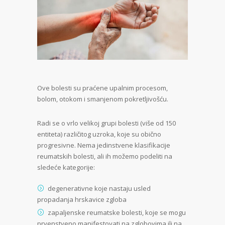
Ove bolesti su praćene upalnim procesom,
bolom, otokom i smanjenom pokretljivošću.
Radi se o vrlo velikoj grupi bolesti (više od 150
entiteta) različitog uzroka, koje su obično
progresivne. Nema jedinstvene klasifikacije
reumatskih bolesti, ali ih možemo podeliti na
sledeće kategorije:
degenerativne koje nastaju usled
propadanja hrskavice zgloba
zapaljenske reumatske bolesti, koje se mogu
prvenstveno manifestovati na zglobovima ili na