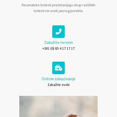
Reumatske bolesti predstavljaju skup različitih
bolesti ne uvek jasnog porekla.
Zakažite termin
+381 (0) 65 4 17 17 17
Online zakazivanje
Zakažite ovde