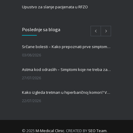
Upustvo za slanje pacijenata u RFZO
Poslednje sa bloga
Srčane bolesti – Kako prepoznati prve simptome i kada je vreme za pregled kod kardiologa?
03/08/2026
Astma kod odraslih – Simptomi koje ne treba zanemariti
27/07/2026
Kako izgleda tretman u hiperbaričnoj komori? Vodič za pacijente pre prve terapije
22/07/2026
Kamen u bubregu – Simptomi, uzroci i dijagnoza
13/07/2026
© 2025
M-Medical Clinic
. CREATED BY
SEO Team
.