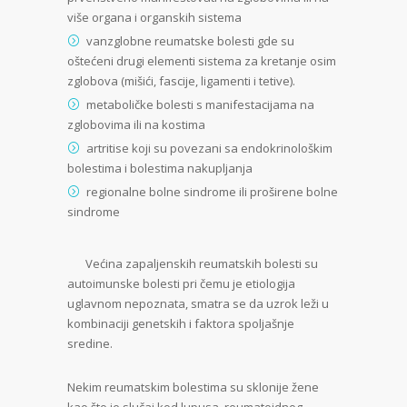
više organa i organskih sistema
vanzglobne reumatske bolesti gde su
oštećeni drugi elementi sistema za kretanje osim
zglobova (mišići, fascije, ligamenti i tetive).
metaboličke bolesti s manifestacijama na
zglobovima ili na kostima
artritise koji su povezani sa endokrinološkim
bolestima i bolestima nakupljanja
regionalne bolne sindrome ili proširene bolne
sindrome
Većina zapaljenskih reumatskih bolesti su
autoimunske bolesti pri čemu je etiologija
uglavnom nepoznata, smatra se da uzrok leži u
kombinaciji genetskih i faktora spoljašnje
sredine.
Nekim reumatskim bolestima su sklonije žene