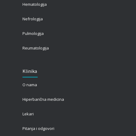
Hematologija
Nefrologija
Pulmologija
Reumatologija
Klinika
O nama
Hiperbarična medicina
Lekari
Pitanja i odgovori