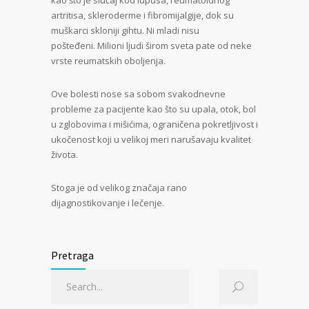
kao što je slučaj kod lupusa, reumatoidnog
artritisa, skleroderme i fibromijalgije, dok su
muškarci skloniji gihtu. Ni mladi nisu
pošteđeni. Milioni ljudi širom sveta pate od neke
vrste reumatskih oboljenja.
Ove bolesti nose sa sobom svakodnevne
probleme za pacijente kao što su upala, otok, bol
u zglobovima i mišićima, ograničena pokretljivost i
ukočenost koji u velikoj meri narušavaju kvalitet
života.
Stoga je od velikog značaja rano
dijagnostikovanje i lečenje.
Pretraga