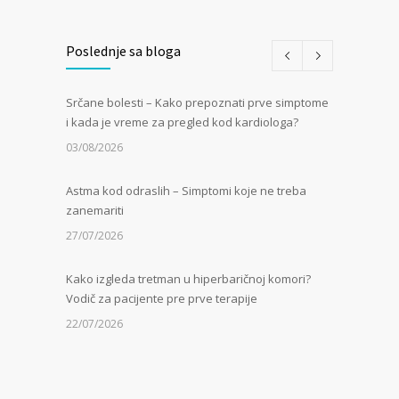
Poslednje sa bloga
Srčane bolesti – Kako prepoznati prve simptome
i kada je vreme za pregled kod kardiologa?
03/08/2026
Astma kod odraslih – Simptomi koje ne treba
zanemariti
27/07/2026
Kako izgleda tretman u hiperbaričnoj komori?
Vodič za pacijente pre prve terapije
22/07/2026
Kamen u bubregu – Simptomi, uzroci i dijagnoza
13/07/2026