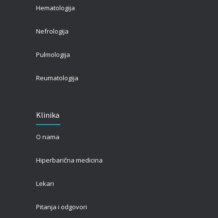
Hematologija
Nefrologija
Pulmologija
Reumatologija
Klinika
O nama
Hiperbarična medicina
Lekari
Pitanja i odgovori