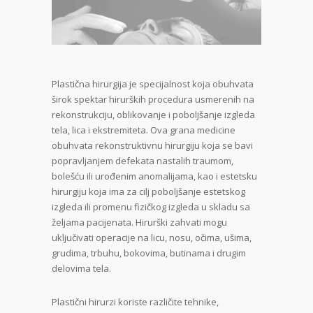
Plastična hirurgija je specijalnost koja obuhvata
širok spektar hirurških procedura usmerenih na
rekonstrukciju, oblikovanje i poboljšanje izgleda
tela, lica i ekstremiteta. Ova grana medicine
obuhvata rekonstruktivnu hirurgiju koja se bavi
popravljanjem defekata nastalih traumom,
bolešću ili urođenim anomalijama, kao i estetsku
hirurgiju koja ima za cilj poboljšanje estetskog
izgleda ili promenu fizičkog izgleda u skladu sa
željama pacijenata. Hirurški zahvati mogu
uključivati operacije na licu, nosu, očima, ušima,
grudima, trbuhu, bokovima, butinama i drugim
delovima tela.
Plastični hirurzi koriste različite tehnike,