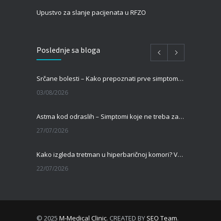
Upustvo za slanje pacijenata u RFZO
Poslednje sa bloga
Srčane bolesti – Kako prepoznati prve simptome i kada je vreme za pregled kod kardiologa?
03/08/2026
Astma kod odraslih – Simptomi koje ne treba zanemariti
27/07/2026
Kako izgleda tretman u hiperbaričnoj komori? Vodič za pacijente pre prve terapije
22/07/2026
Kamen u bubregu – Simptomi, uzroci i dijagnoza
13/07/2026
© 2025
M-Medical Clinic
. CREATED BY
SEO Team
.