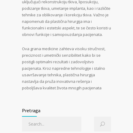
uključujući rekonstrukciju tkiva, liposukciju,
podizanje tkiva, umetanje implanta, kao i različite
tehnike za oblikovanje i korekciju tkiva. Važno je
napomenuti da plastična hirurgija ima i
funkcionalni i estetski aspekt, te se često koristi u
obnovi funkcije i samopouzdanja pacijenata.
Ova grana medicine zahteva visoku stručnost,
preciznost i umetnički senzibilitet kako bi se
postigli optimalni rezultati i zadovoljstvo
pacijenata. Kroz napredne tehnologije i stalno
usavršavanje tehnika, plastična hirurgija
nastavlja da pruža inovativna rešenja i
poboljšava kvalitet života mnogih pacijenata
Pretraga