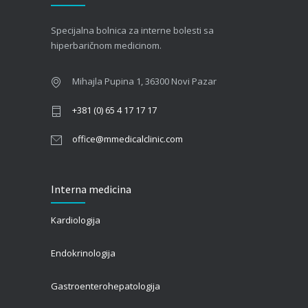
09/06/2026
Specijalna bolnica za interne bolesti sa
Kako hiperbarična komora pomaže oporavak
hiperbaričnom medicinom.
nakon moždanog udara?
01/06/2026
Mihajla Pupina 1, 36300 Novi Pazar
+381 (0) 65 4 17 17 17
office@mmedicalclinic.com
Interna medicina
Kardiologija
Endokrinologija
Gastroenterohepatologija