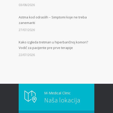
03/08/2026
Astma kod odraslih – Simptomi koje ne treba
zanemariti
27/07/2026
Kako izgleda tretman u hiperbaričnoj komori?
Vodič za pacijente pre prve terapije
22/07/2026
Kamen u bubregu – Simptomi, uzroci i dijagnoza
13/07/2026
Masna jetra (nealkoholna steatoza) – Tiha
epidemija modernog doba
M-Medical Clinic
Naša lokacija
06/07/2026
Kako hiperbarična komora pomaže kod