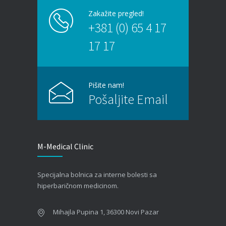
zapaljenskih bolesti creva?
Zakažite pregled!
30/06/2026
+381 (0) 65 4 17
17 17
Aritmije srca – Simptomi, dijagnostika i lečenje
22/06/2026
Pišite nam!
Problemi sa pamćenjem: Kada zaboravnost
Pošaljite Email
postaje razlog za brigu?
15/06/2026
Hemofilija: Kako prepoznati simptome i kada se
M-Medical Clinic
javiti hematologu
09/06/2026
Specijalna bolnica za interne bolesti sa
Kako hiperbarična komora pomaže oporavak
hiperbaričnom medicinom.
nakon moždanog udara?
01/06/2026
Mihajla Pupina 1, 36300 Novi Pazar