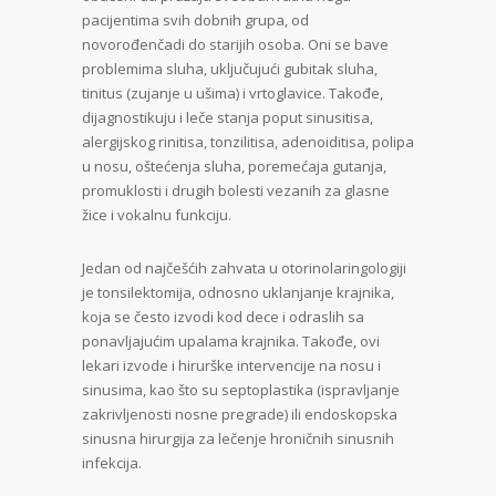
pacijentima svih dobnih grupa, od
novorođenčadi do starijih osoba. Oni se bave
problemima sluha, uključujući gubitak sluha,
tinitus (zujanje u ušima) i vrtoglavice. Takođe,
dijagnostikuju i leče stanja poput sinusitisa,
alergijskog rinitisa, tonzilitisa, adenoiditisa, polipa
u nosu, oštećenja sluha, poremećaja gutanja,
promuklosti i drugih bolesti vezanih za glasne
žice i vokalnu funkciju.
Jedan od najčešćih zahvata u otorinolaringologiji
je tonsilektomija, odnosno uklanjanje krajnika,
koja se često izvodi kod dece i odraslih sa
ponavljajućim upalama krajnika. Takođe, ovi
lekari izvode i hirurške intervencije na nosu i
sinusima, kao što su septoplastika (ispravljanje
zakrivljenosti nosne pregrade) ili endoskopska
sinusna hirurgija za lečenje hroničnih sinusnih
infekcija.