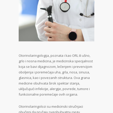
Otorinolaringologija, poznata i kao ORL ili ušno,
grlo i nosna medicina, je medicinska specijalnost
koja se bavi dijagnozom, lečenjem i prevencijom
oboljenja i poremećaja uha, grla, nosa, sinusa,
glasnica, kao i povezanih struktura. Ova grana
medicine obuhvata širok spektar stanja,
uključujući infekcije, alergije, povrede, tumore i
funkcionalne poremećaje ovih organa.
Otorinolaringolozi su medicinski stručnjaci
obučeni da pružaju sveobuhvatnu negu