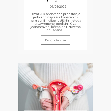
01/04/2026
Ultrazvuk abdomena predstavlja
jednu od najčešće korišćenih i
najvrednijih dijagnostičkih metoda
u savremenoj medicini. Ova
jednostavna, bezbolna i izuzetno
pouzdana...
Pročitajte više