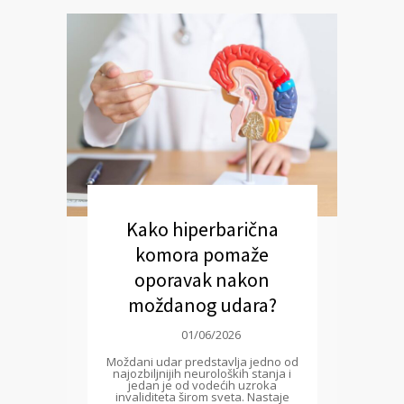
Kako hiperbarična
komora pomaže
oporavak nakon
moždanog udara?
01/06/2026
Moždani udar predstavlja jedno od
najozbiljnijih neuroloških stanja i
jedan je od vodećih uzroka
invaliditeta širom sveta. Nastaje