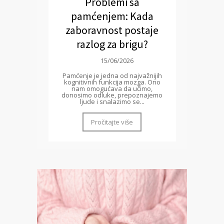
Problemi sa
pamćenjem: Kada
zaboravnost postaje
razlog za brigu?
15/06/2026
Pamćenje je jedna od najvažnijih
kognitivnih funkcija mozga. Ono
nam omogućava da učimo,
donosimo odluke, prepoznajemo
ljude i snalazimo se...
Pročitajte više