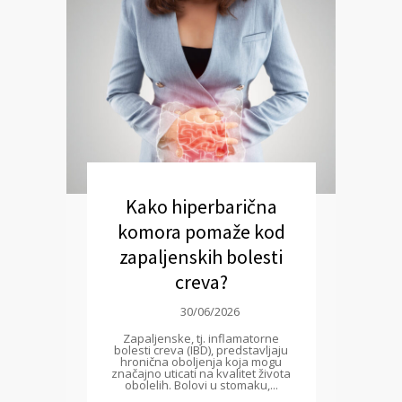
Kako hiperbarična
komora pomaže kod
zapaljenskih bolesti
creva?
30/06/2026
Zapaljenske, tj. inflamatorne
bolesti creva (IBD), predstavljaju
hronična oboljenja koja mogu
značajno uticati na kvalitet života
obolelih. Bolovi u stomaku,...