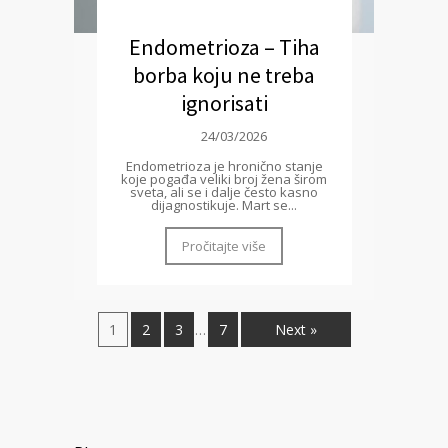
Endometrioza – Tiha
borba koju ne treba
ignorisati
24/03/2026
Endometrioza je hronično stanje
koje pogađa veliki broj žena širom
sveta, ali se i dalje često kasno
dijagnostikuje. Mart se...
Pročitajte više
1
2
3
7
Next »
…