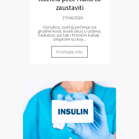
zaustaviti
27/04/2026
Gorušica, osećaj pečenja iza
grudne kosti, kiseli ukus u ustima,
nadutost, pa čak i hronični kašalj -
simptomi su koji...
Pročitajte više