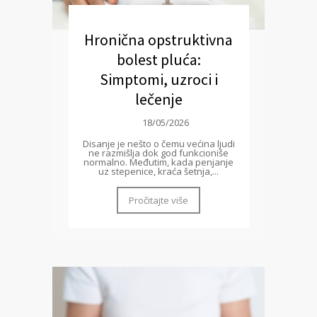
Hronična opstruktivna
bolest pluća:
Simptomi, uzroci i
lečenje
18/05/2026
Disanje je nešto o čemu većina ljudi
ne razmišlja dok god funkcioniše
normalno. Međutim, kada penjanje
uz stepenice, kraća šetnja,...
Pročitajte više