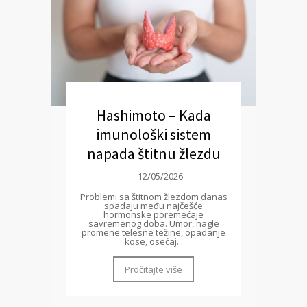
Hashimoto – Kada
imunološki sistem
napada štitnu žlezdu
12/05/2026
Problemi sa štitnom žlezdom danas
spadaju među najčešće
hormonske poremećaje
savremenog doba. Umor, nagle
promene telesne težine, opadanje
kose, osećaj...
Pročitajte više