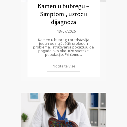
Kamen u bubregu –
Simptomi, uzroci i
dijagnoza
13/07/2026
Kamen u bubregu predstavlja
jedan od najčešćih uroloških
problema. Istraživanja pokazuju da
pogađa oko oko 10% svetske
populacije. Pri čemu...
Pročitajte više