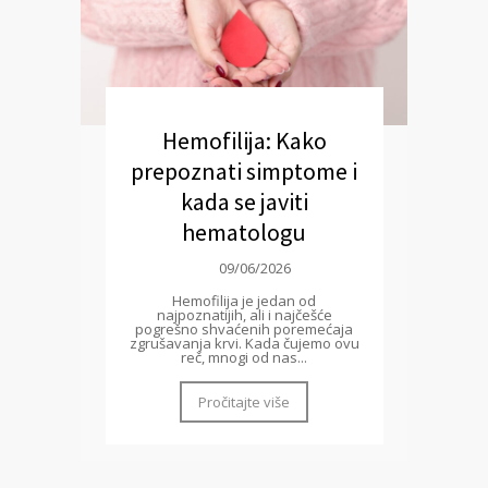
Hemofilija: Kako
prepoznati simptome i
kada se javiti
hematologu
09/06/2026
Hemofilija je jedan od
najpoznatijih, ali i najčešće
pogrešno shvaćenih poremećaja
zgrušavanja krvi. Kada čujemo ovu
reč, mnogi od nas...
Pročitajte više