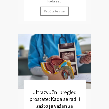
kada se...
Pročitajte više
Ultrazvučni pregled
prostate: Kada se radi i
zašto je važan za