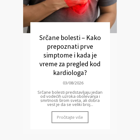
Srčane bolesti – Kako
prepoznati prve
simptome i kada je
vreme za pregled kod
kardiologa?
03/08/2026
Srčane bolesti predstavljaju jedan
od vodećih uzroka obolevanja i
smrtnosti širom sveta, ali dobra
vest je da se veliki broj...
Pročitajte više