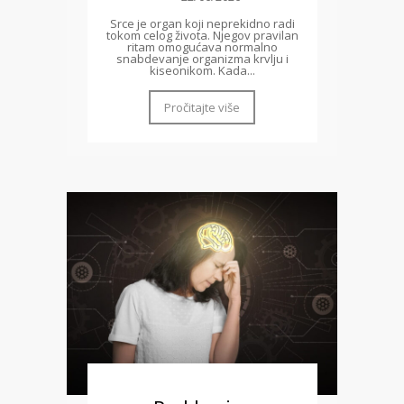
Srce je organ koji neprekidno radi
tokom celog života. Njegov pravilan
ritam omogućava normalno
snabdevanje organizma krvlju i
kiseonikom. Kada...
Pročitajte više