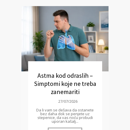
Astma kod odraslih –
Simptomi koje ne treba
zanemariti
27/07/2026
Da li vam se dešava da ostanete
bez daha dok se penjete uz
stepenice, da vas noću probudi
uporan kašalj...