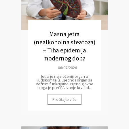
Masna jetra
(nealkoholna steatoza)
– Tiha epidemija
modernog doba
06/07/2026
Jetra je najsloženiji organ u
ljudskom telu. Ujedno i organ sa
važnim funkcijama. Njena glavna
uloga je prečišćavanje krvi od...
Pročitajte više