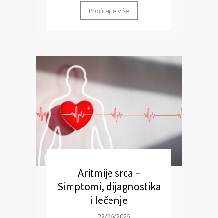
Pročitajte više
Aritmije srca –
Simptomi, dijagnostika
i lečenje
22/06/2026