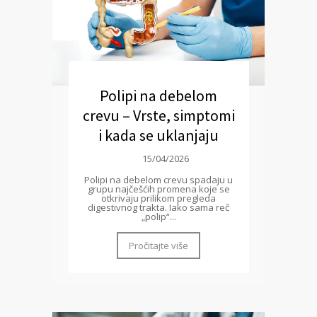
Polipi na debelom
crevu – Vrste, simptomi
i kada se uklanjaju
15/04/2026
Polipi na debelom crevu spadaju u
grupu najčešćih promena koje se
otkrivaju prilikom pregleda
digestivnog trakta. Iako sama reč
„polip“...
Pročitajte više