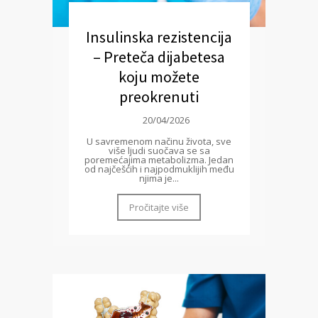
Insulinska rezistencija
– Preteča dijabetesa
koju možete
preokrenuti
20/04/2026
U savremenom načinu života, sve
više ljudi suočava se sa
poremećajima metabolizma. Jedan
od najčešćih i najpodmuklijih među
njima je...
Pročitajte više