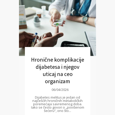
Hronične komplikacije
dijabetesa i njegov
uticaj na ceo
organizam
06/04/2026
Dijabetes melitus je jedan od
najčešćih hroničnih metaboličkih
poremećaja savremenog doba.
Iako se često govori o „povišenom
šećeru“, ono što...