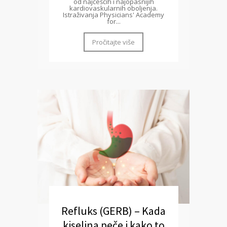
od najčešćih i najopasnijih
kardiovaskularnih oboljenja.
Istraživanja Physicians' Academy
for...
Pročitajte više
Refluks (GERB) – Kada
kiselina peče i kako to