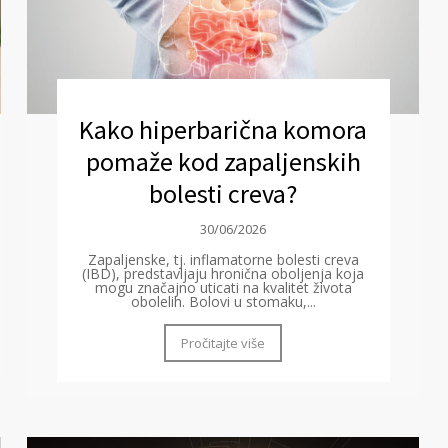
Kako hiperbarična komora
pomaže kod zapaljenskih
bolesti creva?
30/06/2026
Zapaljenske, tj. inflamatorne bolesti creva
(IBD), predstavljaju hronična oboljenja koja
mogu značajno uticati na kvalitet života
obolelih. Bolovi u stomaku,...
Pročitajte više