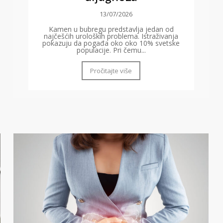
13/07/2026
Kamen u bubregu predstavlja jedan od
najčešćih uroloških problema. Istraživanja
pokazuju da pogađa oko oko 10% svetske
populacije. Pri čemu...
Pročitajte više