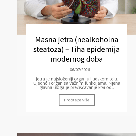
Masna jetra (nealkoholna
steatoza) – Tiha epidemija
modernog doba
06/07/2026
Jetra je najsloženiji organ u ljudskom telu.
Ujedno i organ sa važnim funkcijama. Njena
glavna uloga je prečišćavanje krvi od...
Pročitajte više