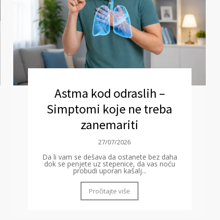
Astma kod odraslih –
Simptomi koje ne treba
zanemariti
27/07/2026
Da li vam se dešava da ostanete bez daha
dok se penjete uz stepenice, da vas noću
probudi uporan kašalj...
Pročitajte više