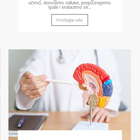
učimo, donosimo odluke, prepoznajemo
ljude i snalazimo se...
Pročitajte više