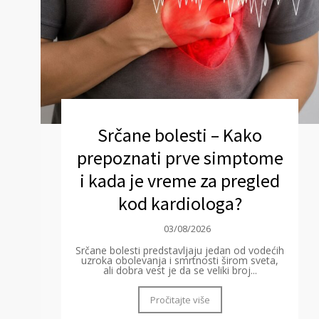
Srčane bolesti – Kako
prepoznati prve simptome
i kada je vreme za pregled
kod kardiologa?
03/08/2026
Srčane bolesti predstavljaju jedan od vodećih
uzroka obolevanja i smrtnosti širom sveta,
ali dobra vest je da se veliki broj...
Pročitajte više