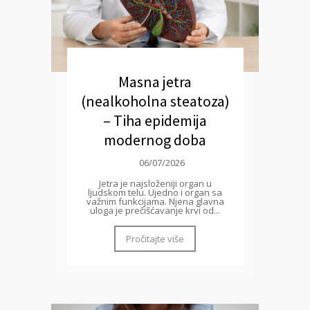
Masna jetra
(nealkoholna steatoza)
– Tiha epidemija
modernog doba
06/07/2026
Jetra je najsloženiji organ u
ljudskom telu. Ujedno i organ sa
važnim funkcijama. Njena glavna
uloga je prečišćavanje krvi od...
Pročitajte više