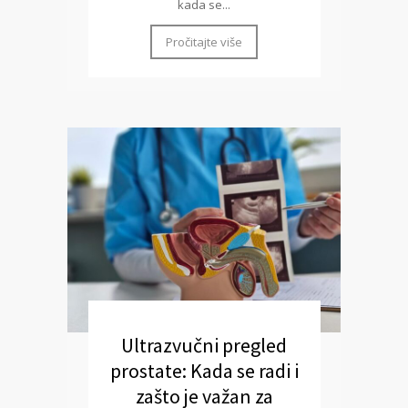
kada se...
Pročitajte više
Ultrazvučni pregled
prostate: Kada se radi i
zašto je važan za