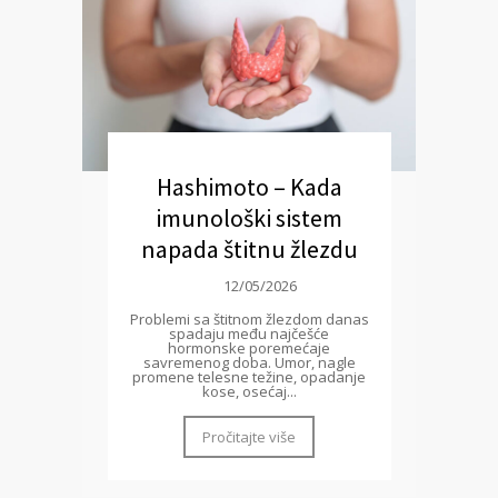
Hashimoto – Kada
imunološki sistem
napada štitnu žlezdu
12/05/2026
Problemi sa štitnom žlezdom danas
spadaju među najčešće
hormonske poremećaje
savremenog doba. Umor, nagle
promene telesne težine, opadanje
kose, osećaj...
Pročitajte više