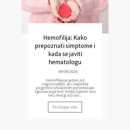
Hemofilija: Kako
prepoznati simptome i
kada se javiti
hematologu
09/06/2026
Hemofilija je jedan od
najpoznatijih, ali i najčešće
pogrešno shvaćenih poremećaja
zgrušavanja krvi. Kada čujemo ovu
reč, mnogi od nas...
Pročitajte više