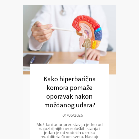
Kako hiperbarična
komora pomaže
oporavak nakon
moždanog udara?
01/06/2026
Moždani udar predstavlja jedno od
najozbiljnijih neuroloških stanja i
jedan je od vodećih uzroka
invaliditeta širom sveta. Nastaje