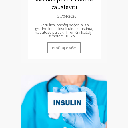
zaustaviti
27/04/2026
Gorušica, osećaj pečenja iza
grudne kosti, kiseli ukus u ustima,
nadutost, pa čak i hronični kašalj -
simptomi su koji...
Pročitajte više