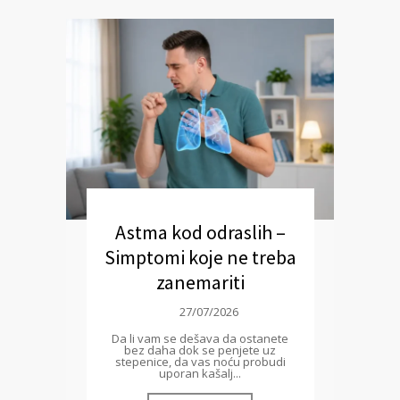
Astma kod odraslih –
Simptomi koje ne treba
zanemariti
27/07/2026
Da li vam se dešava da ostanete
bez daha dok se penjete uz
stepenice, da vas noću probudi
uporan kašalj...