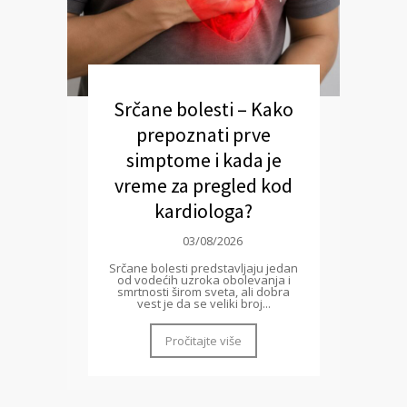
Srčane bolesti – Kako
prepoznati prve
simptome i kada je
vreme za pregled kod
kardiologa?
03/08/2026
Srčane bolesti predstavljaju jedan
od vodećih uzroka obolevanja i
smrtnosti širom sveta, ali dobra
vest je da se veliki broj...
Pročitajte više