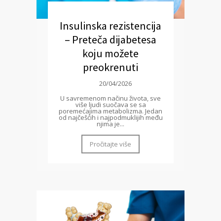
Insulinska rezistencija
– Preteča dijabetesa
koju možete
preokrenuti
20/04/2026
U savremenom načinu života, sve
više ljudi suočava se sa
poremećajima metabolizma. Jedan
od najčešćih i najpodmuklijih među
njima je...
Pročitajte više