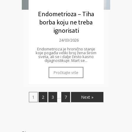
Endometrioza – Tiha
borba koju ne treba
ignorisati
24/03/2026
Endometrioza je hronično stanje
koje pogađa veliki broj žena širom
sveta, ali se i dalje često kasno
dijagnostikuje. Mart se...
Pročitajte više
1
2
3
7
Next »
…