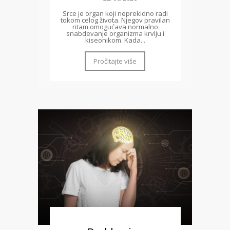
Srce je organ koji neprekidno radi
tokom celog života. Njegov pravilan
ritam omogućava normalno
snabdevanje organizma krvlju i
kiseonikom. Kada...
Pročitajte više