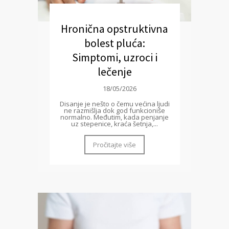
Hronična opstruktivna
bolest pluća:
Simptomi, uzroci i
lečenje
18/05/2026
Disanje je nešto o čemu većina ljudi
ne razmišlja dok god funkcioniše
normalno. Međutim, kada penjanje
uz stepenice, kraća šetnja,...
Pročitajte više