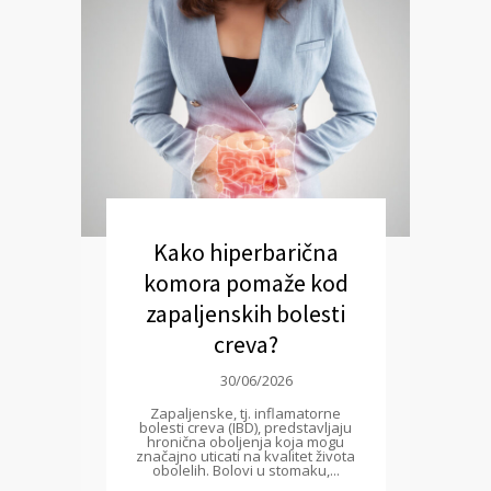
Kako hiperbarična
komora pomaže kod
zapaljenskih bolesti
creva?
30/06/2026
Zapaljenske, tj. inflamatorne
bolesti creva (IBD), predstavljaju
hronična oboljenja koja mogu
značajno uticati na kvalitet života
obolelih. Bolovi u stomaku,...