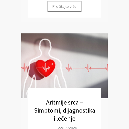
Pročitajte više
Aritmije srca –
Simptomi, dijagnostika
i lečenje
22/06/2026