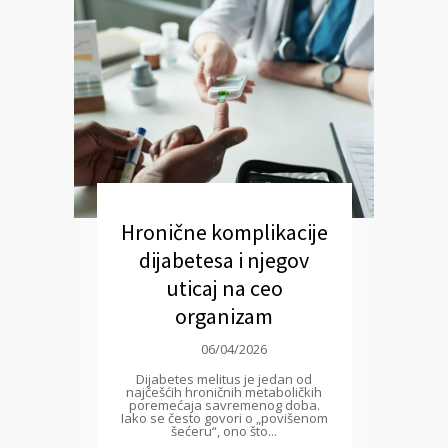
Hronične komplikacije
dijabetesa i njegov
uticaj na ceo
organizam
06/04/2026
Dijabetes melitus je jedan od
najčešćih hroničnih metaboličkih
poremećaja savremenog doba.
Iako se često govori o „povišenom
šećeru“, ono što...