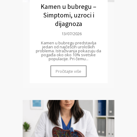
Kamen u bubregu –
Simptomi, uzroci i
dijagnoza
13/07/2026
Kamen u bubregu predstavlja
jedan od najčešćih uroloških
problema. Istraživanja pokazuju da
pogađa oko oko 10% svetske
populacije. Pri čemu...
Pročitajte više