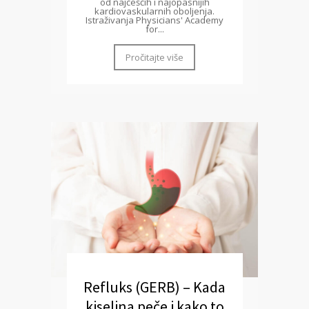
od najčešćih i najopasnijih
kardiovaskularnih oboljenja.
Istraživanja Physicians' Academy
for...
Pročitajte više
Refluks (GERB) – Kada
kiselina peče i kako to