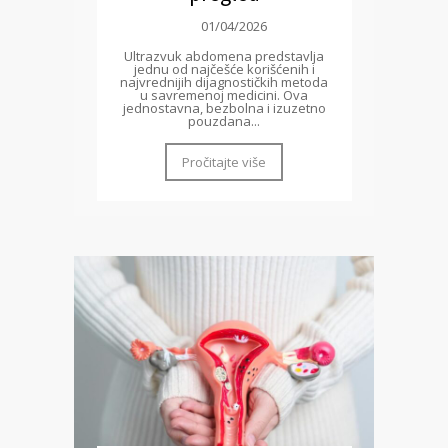
01/04/2026
Ultrazvuk abdomena predstavlja
jednu od najčešće korišćenih i
najvrednijih dijagnostičkih metoda
u savremenoj medicini. Ova
jednostavna, bezbolna i izuzetno
pouzdana...
Pročitajte više