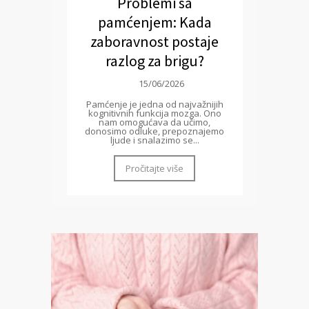
Problemi sa
pamćenjem: Kada
zaboravnost postaje
razlog za brigu?
15/06/2026
Pamćenje je jedna od najvažnijih
kognitivnih funkcija mozga. Ono
nam omogućava da učimo,
donosimo odluke, prepoznajemo
ljude i snalazimo se...
Pročitajte više