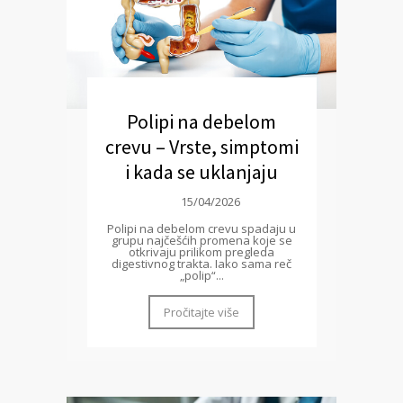
Polipi na debelom
crevu – Vrste, simptomi
i kada se uklanjaju
15/04/2026
Polipi na debelom crevu spadaju u
grupu najčešćih promena koje se
otkrivaju prilikom pregleda
digestivnog trakta. Iako sama reč
„polip“...
Pročitajte više