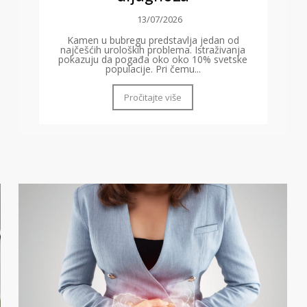
13/07/2026
Kamen u bubregu predstavlja jedan od
najčešćih uroloških problema. Istraživanja
pokazuju da pogađa oko oko 10% svetske
populacije. Pri čemu...
Pročitajte više