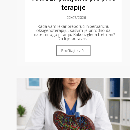
terapije
22/07/2026
Kada vam lekar preporuči hiperbaričnu
oksigenoterapiju, sasvim je prirodno da
imate mnogo pitanja. Kako izgleda tretman?
Da li je boravak...
Pročitajte više