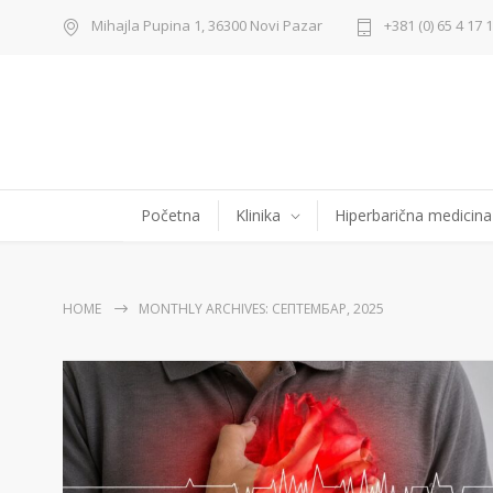
Mihajla Pupina 1, 36300 Novi Pazar
+381 (0) 65 4 17 
Početna
Klinika
Hiperbarična medicina
HOME
MONTHLY ARCHIVES: СЕПТЕМБАР, 2025