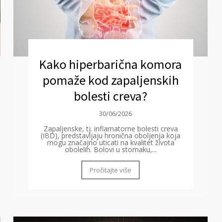
Kako hiperbarična komora
pomaže kod zapaljenskih
bolesti creva?
30/06/2026
Zapaljenske, tj. inflamatorne bolesti creva
(IBD), predstavljaju hronična oboljenja koja
mogu značajno uticati na kvalitet života
obolelih. Bolovi u stomaku,...
Pročitajte više