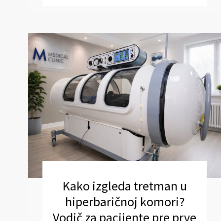
Kako izgleda tretman u
hiperbaričnoj komori?
Vodič za pacijente pre prve