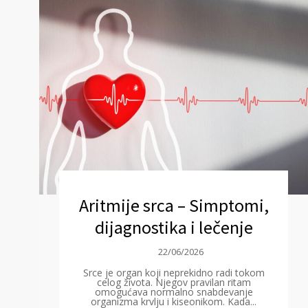
Aritmije srca – Simptomi,
dijagnostika i lečenje
22/06/2026
Srce je organ koji neprekidno radi tokom
celog života. Njegov pravilan ritam
omogućava normalno snabdevanje
organizma krvlju i kiseonikom. Kada...