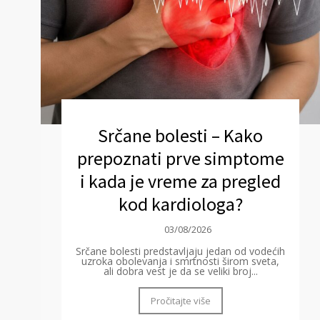
Srčane bolesti – Kako
prepoznati prve simptome
i kada je vreme za pregled
kod kardiologa?
03/08/2026
Srčane bolesti predstavljaju jedan od vodećih
uzroka obolevanja i smrtnosti širom sveta,
ali dobra vest je da se veliki broj...
Pročitajte više