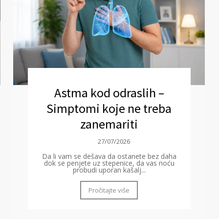
Astma kod odraslih –
Simptomi koje ne treba
zanemariti
27/07/2026
Da li vam se dešava da ostanete bez daha
dok se penjete uz stepenice, da vas noću
probudi uporan kašalj...
Pročitajte više