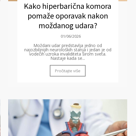
Kako hiperbarična komora
pomaže oporavak nakon
moždanog udara?
01/06/2026
Moždani udar predstavlja jedno od
najozbiljnijih neuroloških stanja i jedan je od
vodećih uzroka invaliditeta širom sveta.
Nastaje kada se...
Pročitajte više