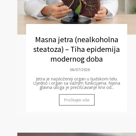
Masna jetra (nealkoholna
steatoza) – Tiha epidemija
modernog doba
06/07/2026
Jetra je najsloženiji organ u ljudskom telu.
Ujedno i organ sa važnim funkcijama. Njena
glavna uloga je prečišćavanje krvi od...
Pročitajte više