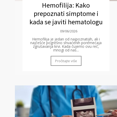
Hemofilija: Kako
prepoznati simptome i
kada se javiti hematologu
09/06/2026
Hemofilija je jedan od najpoznatijih, ali i
najčešće pogrešno shvaćenih poremećaja
zgrušavanja krvi. Kada čujemo ovu reč,
mnogi od nas...
Pročitajte više