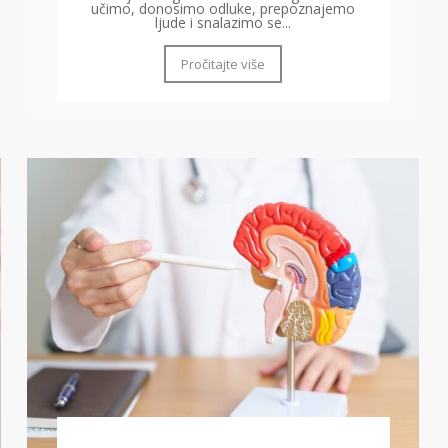
učimo, donosimo odluke, prepoznajemo
ljude i snalazimo se...
Pročitajte više