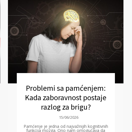
Problemi sa pamćenjem:
Kada zaboravnost postaje
razlog za brigu?
15/06/2026
Pamćenje je jedna od najvažnijih kognitivnih
funkcija mozga. Ono nam omogućava da