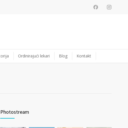
orija
Ordinirajući lekari
Blog
Kontakt
Photostream