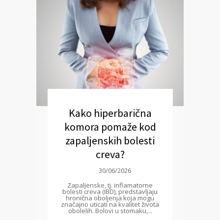
Kako hiperbarična
komora pomaže kod
zapaljenskih bolesti
creva?
30/06/2026
Zapaljenske, tj. inflamatorne
bolesti creva (IBD), predstavljaju
hronična oboljenja koja mogu
značajno uticati na kvalitet života
obolelih. Bolovi u stomaku,...