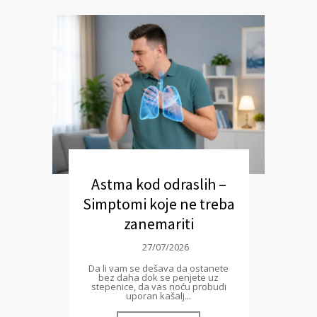
Astma kod odraslih –
Simptomi koje ne treba
zanemariti
27/07/2026
Da li vam se dešava da ostanete
bez daha dok se penjete uz
stepenice, da vas noću probudi
uporan kašalj...