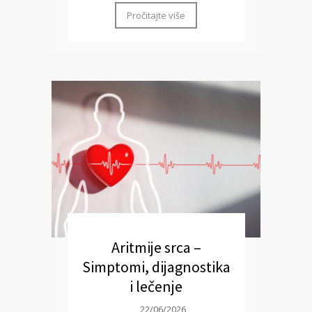
Pročitajte više
Aritmije srca –
Simptomi, dijagnostika
i lečenje
22/06/2026