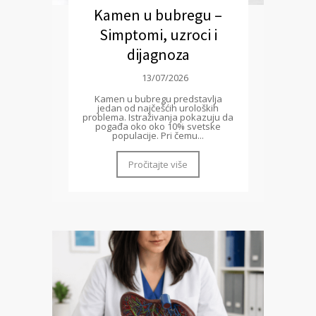
Kamen u bubregu –
Simptomi, uzroci i
dijagnoza
13/07/2026
Kamen u bubregu predstavlja
jedan od najčešćih uroloških
problema. Istraživanja pokazuju da
pogađa oko oko 10% svetske
populacije. Pri čemu...
Pročitajte više