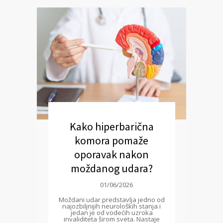
Kako hiperbarična
komora pomaže
oporavak nakon
moždanog udara?
01/06/2026
Moždani udar predstavlja jedno od
najozbiljnijih neuroloških stanja i
jedan je od vodećih uzroka
invaliditeta širom sveta. Nastaje