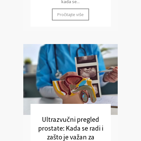
kada se...
Pročitajte više
Ultrazvučni pregled
prostate: Kada se radi i
zašto je važan za