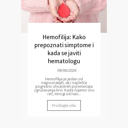
Hemofilija: Kako
prepoznati simptome i
kada se javiti
hematologu
09/06/2026
Hemofilija je jedan od
najpoznatijih, ali i najčešće
pogrešno shvaćenih poremećaja
zgrušavanja krvi. Kada čujemo ovu
reč, mnogi od nas...
Pročitajte više