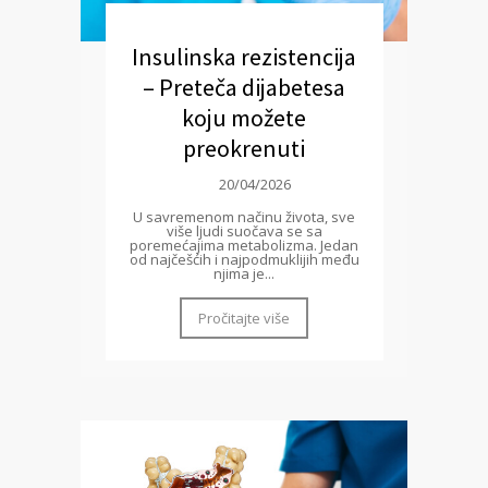
Insulinska rezistencija
– Preteča dijabetesa
koju možete
preokrenuti
20/04/2026
U savremenom načinu života, sve
više ljudi suočava se sa
poremećajima metabolizma. Jedan
od najčešćih i najpodmuklijih među
njima je...
Pročitajte više