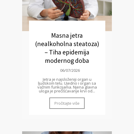
Masna jetra
(nealkoholna steatoza)
– Tiha epidemija
modernog doba
06/07/2026
Jetra je najsloženiji organ u
ljudskom telu. Ujedno i organ sa
važnim funkcijama. Njena glavna
uloga je prečišćavanje krvi od...
Pročitajte više