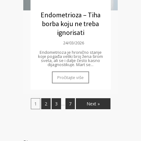
Endometrioza – Tiha
borba koju ne treba
ignorisati
24/03/2026
Endometrioza je hronično stanje
koje pogađa veliki broj žena širom
sveta, ali se i dalje često kasno
dijagnostikuje. Mart se...
Pročitajte više
1
2
3
7
Next »
…