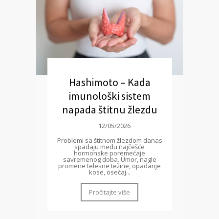
Hashimoto – Kada
imunološki sistem
napada štitnu žlezdu
12/05/2026
Problemi sa štitnom žlezdom danas
spadaju među najčešće
hormonske poremećaje
savremenog doba. Umor, nagle
promene telesne težine, opadanje
kose, osećaj...
Pročitajte više