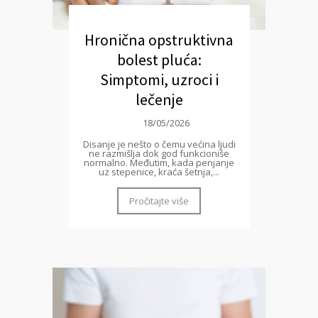
Hronična opstruktivna
bolest pluća:
Simptomi, uzroci i
lečenje
18/05/2026
Disanje je nešto o čemu većina ljudi
ne razmišlja dok god funkcioniše
normalno. Međutim, kada penjanje
uz stepenice, kraća šetnja,...
Pročitajte više