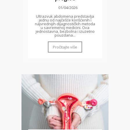
01/04/2026
Ultrazvuk abdomena predstavlja
jednu od najčešće korišćenih i
najvrednijih dijagnostičkih metoda
u savremenoj medicini. Ova
jednostavna, bezbolna i izuzetno
pouzdana...
Pročitajte više