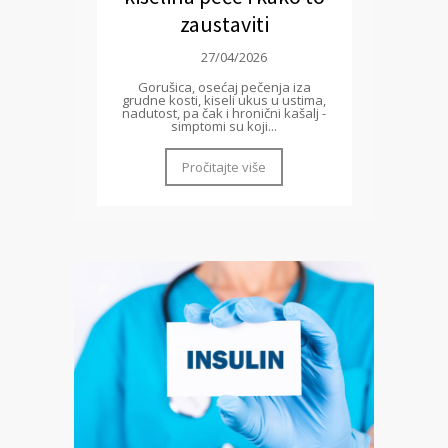
zaustaviti
27/04/2026
Gorušica, osećaj pečenja iza
grudne kosti, kiseli ukus u ustima,
nadutost, pa čak i hronični kašalj -
simptomi su koji...
Pročitajte više