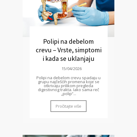
Polipi na debelom
crevu – Vrste, simptomi
i kada se uklanjaju
15/04/2026
Polipi na debelom crevu spadaju u
grupu najčešćih promena koje se
otkrivaju prilikom pregleda
digestivnog trakta. Iako sama reč
„polip“...
Pročitajte više