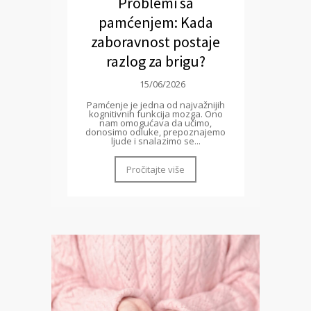
Problemi sa
pamćenjem: Kada
zaboravnost postaje
razlog za brigu?
15/06/2026
Pamćenje je jedna od najvažnijih
kognitivnih funkcija mozga. Ono
nam omogućava da učimo,
donosimo odluke, prepoznajemo
ljude i snalazimo se...
Pročitajte više