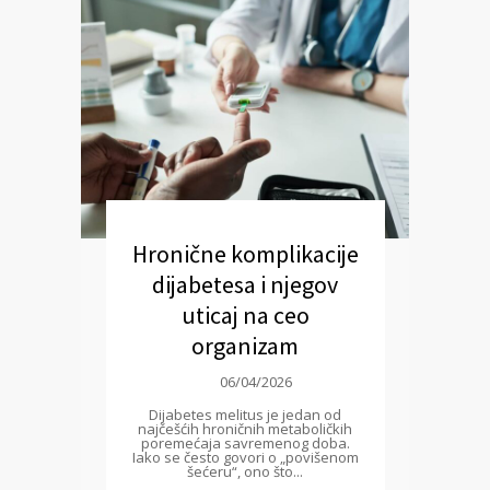
Hronične komplikacije
dijabetesa i njegov
uticaj na ceo
organizam
06/04/2026
Dijabetes melitus je jedan od
najčešćih hroničnih metaboličkih
poremećaja savremenog doba.
Iako se često govori o „povišenom
šećeru“, ono što...