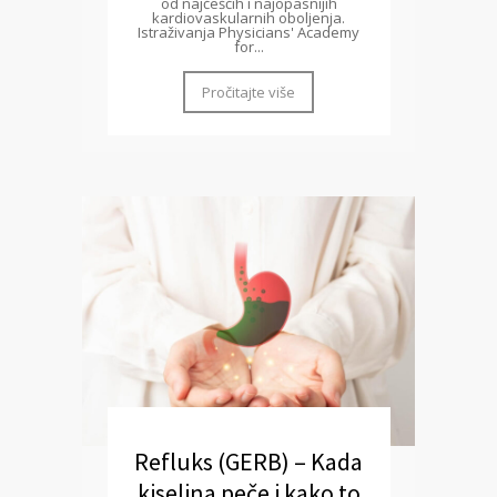
od najčešćih i najopasnijih
kardiovaskularnih oboljenja.
Istraživanja Physicians' Academy
for...
Pročitajte više
Refluks (GERB) – Kada
kiselina peče i kako to