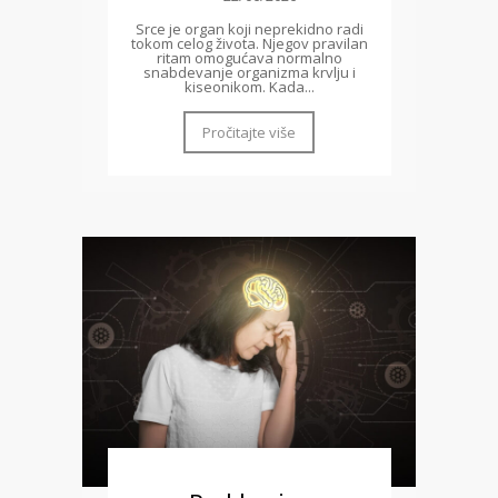
Srce je organ koji neprekidno radi
tokom celog života. Njegov pravilan
ritam omogućava normalno
snabdevanje organizma krvlju i
kiseonikom. Kada...
Pročitajte više