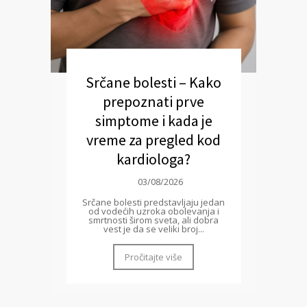
Srčane bolesti – Kako
prepoznati prve
simptome i kada je
vreme za pregled kod
kardiologa?
03/08/2026
Srčane bolesti predstavljaju jedan
od vodećih uzroka obolevanja i
smrtnosti širom sveta, ali dobra
vest je da se veliki broj...
Pročitajte više