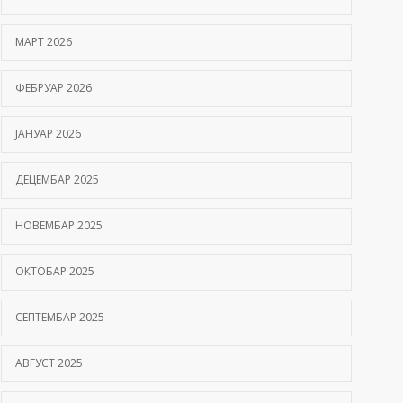
Hemofilija: Kako prepoznati simptome i kada se
МАРТ 2026
javiti hematologu
09/06/2026
ФЕБРУАР 2026
Kako hiperbarična komora pomaže oporavak
ЈАНУАР 2026
nakon moždanog udara?
01/06/2026
ДЕЦЕМБАР 2025
НОВЕМБАР 2025
ОКТОБАР 2025
СЕПТЕМБАР 2025
АВГУСТ 2025