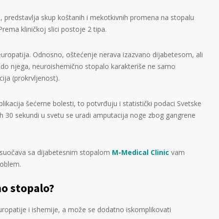
ji, predstavlja skup koštanih i mekotkivnih promena na stopalu
ema kliničkoj slici postoje 2 tipa.
uropatija. Odnosno, oštećenje nerava izazvano dijabetesom, ali
iku do njega, neuroishemično stopalo karakteriše ne samo
ija (prokrvljenost).
likacija šećerne bolesti, to potvrđuju i statistički podaci Svetske
ih 30 sekundi u svetu se uradi amputacija noge zbog gangrene
a suočava sa dijabetesnim stopalom
M-Medical Clinic
vam
roblem.
no stopalo?
uropatije i ishemije, a može se dodatno iskomplikovati