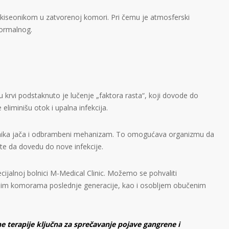
 kiseonikom u zatvorenoj komori. Pri čemu je atmosferski
normalnog.
u krvi podstaknuto je lučenje „faktora rasta“, koji dovode do
eliminišu otok i upalna infekcija.
eonika jača i odbrambeni mehanizam. To omogućava organizmu da
ete da dovedu do nove infekcije.
cijalnoj bolnici M-Medical Clinic. Možemo se pohvaliti
nim komorama poslednje generacije, kao i osobljem obučenim
ne terapije ključna za sprečavanje pojave gangrene i