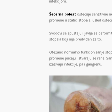
infekcijom.
Šećerna bolest
oštećuje senzitivne n
promene u statici stopala, usled ošteć
Svodovi se spuštaju i javlja se deform
stopala koji nije predviđen za to.
Otežano normalno funkcionisanje stop
promene pucaju i stvaraju se rane. Sa
izazivaju infekcije, pa i gangrenu.