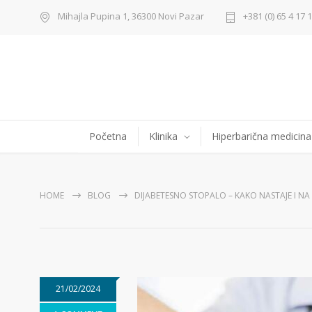
Mihajla Pupina 1, 36300 Novi Pazar
+381 (0) 65 4 17 
Početna
Klinika
Hiperbarična medicina
HOME
BLOG
DIJABETESNO STOPALO – KAKO NASTAJE I NA K
21/02/2024