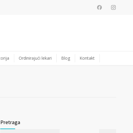
orija
Ordinirajući lekari
Blog
Kontakt
Pretraga