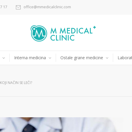
17 17
office@mmedicalclinic.com
Interna medicina
Ostale grane medicine
Laborat
OJI NAČIN SE LEČI?