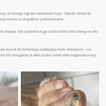
erve, te nestaje signalni mehanizam bola. Takođe, dolazi do
anja nerava na stopalima i potkolenicama.
itet stopala. Kao posledica toga osoba težinu tela oslanja na deo
ala dovodi do formiranja zadebljanja kože. Vremenom, ove
mim tim omogućen je lakši prodor raznih mikroorganizama koji