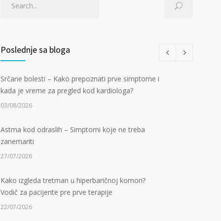
Poslednje sa bloga
Srčane bolesti – Kako prepoznati prve simptome i
kada je vreme za pregled kod kardiologa?
03/08/2026
Astma kod odraslih – Simptomi koje ne treba
zanemariti
27/07/2026
Kako izgleda tretman u hiperbaričnoj komori?
Vodič za pacijente pre prve terapije
22/07/2026