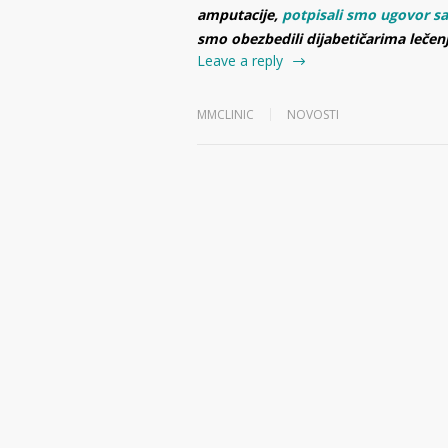
amputacije,
potpisali smo ugovor s
smo obezbedili dijabetičarima lečen
Leave a reply
MMCLINIC
NOVOSTI