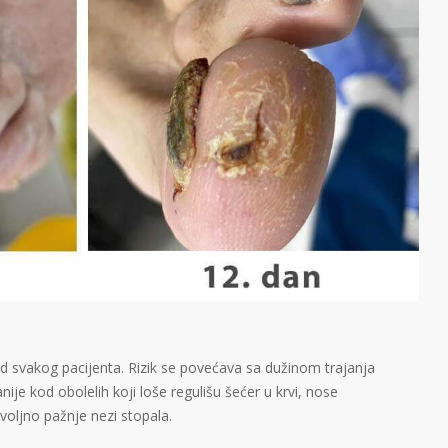
od svakog pacijenta. Rizik se povećava sa dužinom trajanja
nije kod obolelih koji loše regulišu šećer u krvi, nose
voljno pažnje nezi stopala.