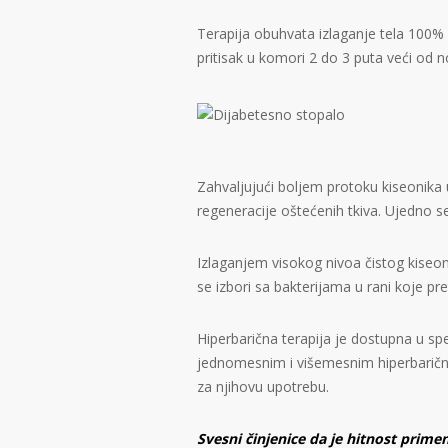
Terapija obuhvata izlaganje tela 100%
pritisak u komori 2 do 3 puta veći od 
Zahvaljujući boljem protoku kiseonika 
regeneracije oštećenih tkiva. Ujedno se 
Izlaganjem visokog nivoa čistog kis
se izbori sa bakterijama u rani koje pr
Hiperbarična terapija je dostupna u spe
jednomesnim i višemesnim hiperbarič
za njihovu upotrebu.
Svesni činjenice da je hitnost prime