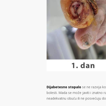
Dijabetesno stopalo
se ne razvija k
bolesti. Mada se može javiti i znatno ra
neadekvatnu obuću ili ne posvećuju do