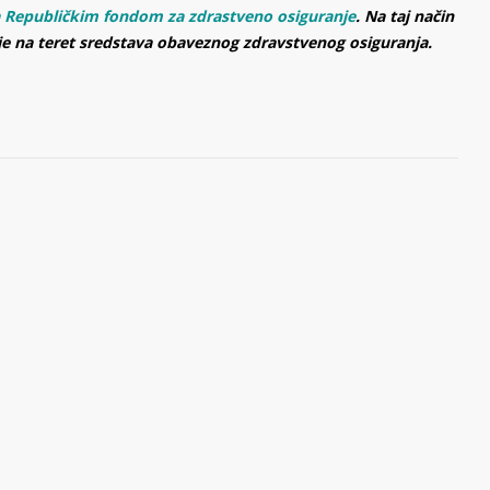
a Republičkim fondom za zdrastveno osiguranje
. Na taj način
je na teret sredstava obaveznog zdravstvenog osiguranja.