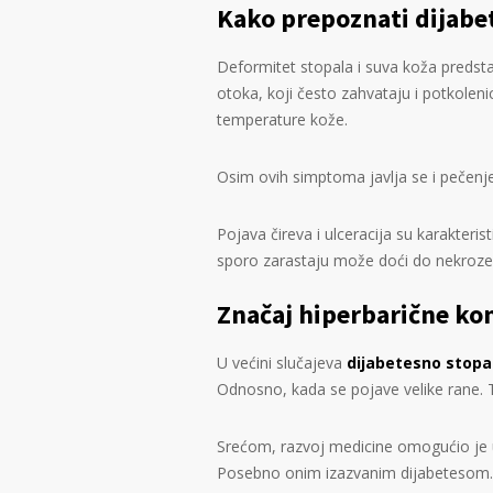
Kako prepoznati dijabe
Deformitet stopala i suva koža predsta
otoka, koji često zahvataju i potkoleni
temperature kože.
Osim ovih simptoma javlja se i pečenje 
Pojava čireva i ulceracija su karakteris
sporo zarastaju može doći do nekroze 
Značaj hiperbarične kom
U većini slučajeva
dijabetesno stopa
Odnosno, kada se pojave velike rane. 
Srećom, razvoj medicine omogućio je
Posebno onim izazvanim dijabetesom.