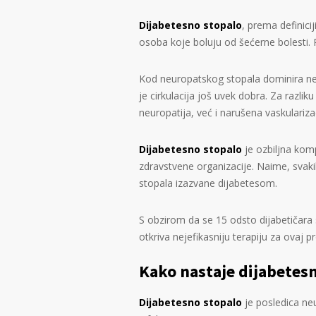
Dijabetesno stopalo
, prema definici
osoba koje boluju od šećerne bolesti. Pr
Kod neuropatskog stopala dominira ne
je cirkulacija još uvek dobra. Za razl
neuropatija, već i narušena vaskularizac
Dijabetesno stopalo
je ozbiljna komp
zdravstvene organizacije. Naime, svak
stopala izazvane dijabetesom.
S obzirom da se 15 odsto dijabetičar
otkriva nejefikasniju terapiju za ovaj p
Kako nastaje dijabetes
Dijabetesno stopalo
je posledica ne