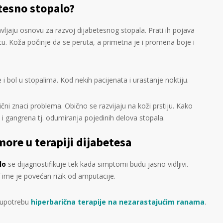
tesno stopalo?
vljaju osnovu za razvoj dijabetesnog stopala. Prati ih pojava
cu. Koža počinje da se peruta, a primetna je i promena boje i
i bol u stopalima. Kod nekih pacijenata i urastanje noktiju.
tični znaci problema. Obično se razvijaju na koži prstiju. Kako
i gangrena tj. odumiranja pojedinih delova stopala.
ore u terapiji dijabetesa
lo
se dijagnostifikuje tek kada simptomi budu jasno vidljivi.
Time je povećan rizik od amputacije.
 upotrebu
hiperbarična terapije na nezarastajućim ranama
.