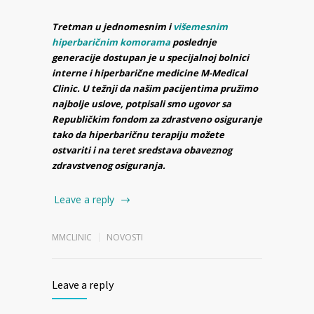
Tretman u jednomesnim i
višemesnim
hiperbaričnim komorama
poslednje
generacije dostupan je u specijalnoj bolnici
interne i hiperbarične medicine M-Medical
Clinic. U težnji da našim pacijentima pružimo
najbolje uslove, potpisali smo ugovor sa
Republičkim fondom za zdrastveno osiguranje
tako da hiperbaričnu terapiju možete
ostvariti i na teret sredstava obaveznog
zdravstvenog osiguranja.
Leave a reply
MMCLINIC
NOVOSTI
Leave a reply