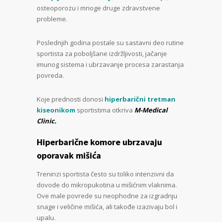
osteoporozu i mnoge druge zdravstvene
probleme.
Poslednjih godina postale su sastavni deo rutine
sportista za poboljšane izdržljivosti, jačanje
imunog sistema i ubrzavanje procesa zarastanja
povreda.
Koje prednosti donosi
hiperbarični tretman
kiseonikom
sportistima otkriva
M-Medical
Clinic.
Hiperbarične komore ubrzavaju
oporavak mišića
Treninzi sportista često su toliko intenzivni da
dovode do mikropukotina u mišićnim vlaknima.
Ove male povrede su neophodne za izgradnju
snage i veličine mišića, ali takođe izazivaju bol i
upalu.