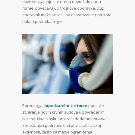
duže izostajanje sa terena dovodi do pada
forme, povećavajući troškove oporavka. Duži
oporavak može uticati i na ostvarivanje rezultata
nakon povratka u igru.
Pored toga,
hiperbarični tretman
podstiče
stvaranje novih krvnih sudova u povređenim
tkivima. Ovaj vaskularni rast dodatno ubrzava
zarastanje i podržava brži povratak fizičkoj
aktivnosti, često sa manje ograničenja.