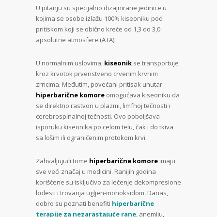
U pitanju su specijalno dizajnirane jedinice u
kojima se osobe izlažu 100% kiseoniku pod
pritiskom koji se obično kreće od 1,3 do 3,0
apsolutne atmosfere (ATA).
U normalnim uslovima,
kiseonik
se transportuje
kroz krvotok prvenstveno crvenim krvnim
zrncima. Međutim, povećani pritisak unutar
hiperbarične komore
omogućava kiseoniku da
se direktno rastvori u plazmi, limfnoj tečnosti i
cerebrospinalnoj tečnosti. Ovo poboljšava
isporuku kiseonika po celom telu, čak i do tkiva
sa lošim ili ograničenim protokom krvi.
Zahvaljujući tome
hiperbarične komore
imaju
sve veći značaj u medicini. Ranijih godina
korišćene su isključivo za lečenje dekompresione
bolesti i trovanja ugljen-monoksidom. Danas,
dobro su poznati benefiti
hiperbarične
terapije za nezarastajuće rane
, anemiju,