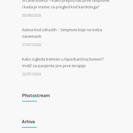
Srčane bolesti – Kako prepoznati prve simptome
i kada je vreme za pregled kod kardiologa?
03/08/2026
Astma kod odraslih – Simptomi koje ne treba
zanemariti
27/07/2026
Kako izgleda tretman u hiperbaričnoj komori?
Vodič za pacijente pre prve terapije
22/07/2026
Kamen u bubregu – Simptomi, uzroci i dijagnoza
Photostream
13/07/2026
Masna jetra (nealkoholna steatoza) – Tiha
epidemija modernog doba
Arhiva
06/07/2026