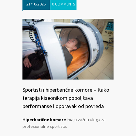
21/10/2025
0 COMMENTS
Sportisti i hiperbarične komore – Kako
terapija kiseonikom poboljšava
performanse i oporavak od povreda
Hiperbarične komore
imaju važnu ulogu za
profesionalne sportiste.