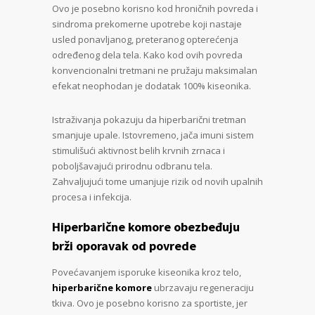
Ovo je posebno korisno kod hroničnih povreda i
sindroma prekomerne upotrebe koji nastaje
usled ponavljanog, preteranog opterećenja
određenog dela tela. Kako kod ovih povreda
konvencionalni tretmani ne pružaju maksimalan
efekat neophodan je dodatak 100% kiseonika.
Istraživanja pokazuju da hiperbarični tretman
smanjuje upale. Istovremeno, jača imuni sistem
stimulišući aktivnost belih krvnih zrnaca i
poboljšavajući prirodnu odbranu tela.
Zahvaljujući tome umanjuje rizik od novih upalnih
procesa i infekcija.
Hiperbarične komore obezbeđuju
brži oporavak od povrede
Povećavanjem isporuke kiseonika kroz telo,
hiperbarične komore
ubrzavaju regeneraciju
tkiva. Ovo je posebno korisno za sportiste, jer