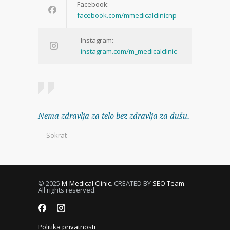
Facebook:
facebook.com/mmedicalclinicnp
Instagram:
instagram.com/m_medicalclinic
Nema zdravlja za telo bez zdravlja za dušu.
— Sokrat
© 2025
M-Medical Clinic
. CREATED BY
SEO Team
.
All rights reserved.
Politika privatnosti