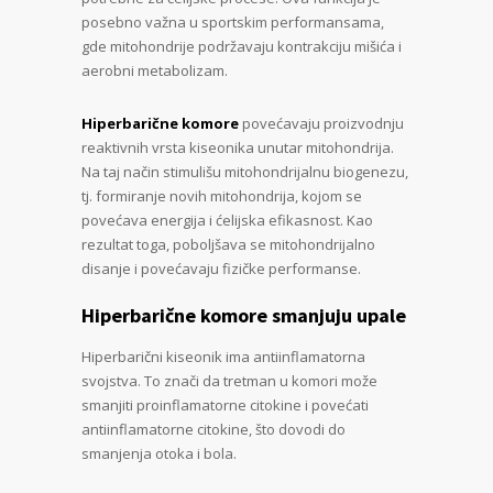
posebno važna u sportskim performansama,
gde mitohondrije podržavaju kontrakciju mišića i
aerobni metabolizam.
Hiperbarične komore
povećavaju proizvodnju
reaktivnih vrsta kiseonika unutar mitohondrija.
Na taj način stimulišu mitohondrijalnu biogenezu,
tj. formiranje novih mitohondrija, kojom se
povećava energija i ćelijska efikasnost. Kao
rezultat toga, poboljšava se mitohondrijalno
disanje i povećavaju fizičke performanse.
Hiperbarične komore smanjuju upale
Hiperbarični kiseonik ima antiinflamatorna
svojstva. To znači da tretman u komori može
smanjiti proinflamatorne citokine i povećati
antiinflamatorne citokine, što dovodi do
smanjenja otoka i bola.