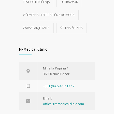
TEST OPTEREĆENJA
ULTRAZVUK
VIŠEMESNA HIPERBARIČNA KOMORA
ZARASTANJE RANA
ŠTITNA ŽLEZDA
M-Medical Clinic
Mihajla Pupina 1
36300 Novi Pazar
+381 (0) 65 4 17 17 17
Email:
office@mmedicalclinic.com