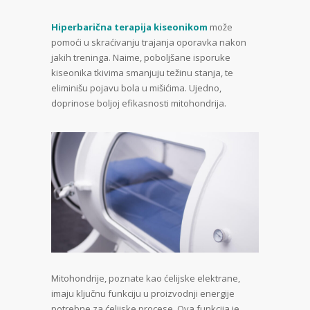
Hiperbarična terapija kiseonikom
može
pomoći u skraćivanju trajanja oporavka nakon
jakih treninga. Naime, poboljšane isporuke
kiseonika tkivima smanjuju težinu stanja, te
eliminišu pojavu bola u mišićima. Ujedno,
doprinose boljoj efikasnosti mitohondrija.
Mitohondrije, poznate kao ćelijske elektrane,
imaju ključnu funkciju u proizvodnji energije
potrebne za ćelijske procese. Ova funkcija je