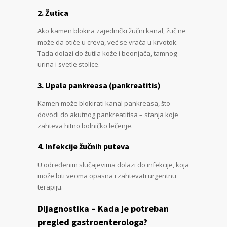
2. Žutica
Ako kamen blokira zajednički žučni kanal, žuč ne
može da otiče u creva, već se vraća u krvotok.
Tada dolazi do žutila kože i beonjača, tamnog
urina i svetle stolice.
3. Upala pankreasa (pankreatitis)
Kamen može blokirati kanal pankreasa, što
dovodi do akutnog pankreatitisa – stanja koje
zahteva hitno bolničko lečenje.
4. Infekcije žučnih puteva
U određenim slučajevima dolazi do infekcije, koja
može biti veoma opasna i zahtevati urgentnu
terapiju.
Dijagnostika – Kada je potreban
pregled gastroenterologa?