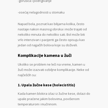
-gorušica i podrigivanje
-osećaj nelagodnosti u stomaku
Napad bola, poznat kao bilijarna kolika, često
nastaje nakon masnog obroka i može trajati od
nekoliko minuta do nekoliko sati. Bol može biti
vrlo intenzivan i pacijenti ga često opisuju kao
jedan od najjačih bolova koje su doživeli.
Komplikacije kamena u žuči
Ukoliko se problem ne leči na vreme, kamen u
žuči može izazvati ozbiljne komplikacije. Neke od
najčešćih su:
1. Upala žučne kese (holecistitis)
Kada kamen blokira izlaz iz žučne kese, dolazi do
upale praćene jakim bolovima, povišenom
temperaturom i mučninom.