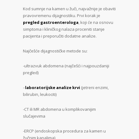
Kod sumnje na kamen u žuči, najvažnije je obaviti
pravovremenu dijagnostiku. Prvi korak je
pregled gastroenterologa
, koji će na osnovu
simptoma i kliničkog nalaza proceniti stanje
pacijenta i preporučiti dodatne analize.
Najčešće dijagnostičke metode su:
-ultrazvuk abdomena (najčešći i najpouzdaniji
pregled)
–
laboratorijske analize krvi
(jetreni enzimi,
bilirubin, leukociti)
-CT ili MR abdomena u komplikovanijim
slučajevima
-ERCP (endoskopska procedura za kamen u
žučnim kanalima)