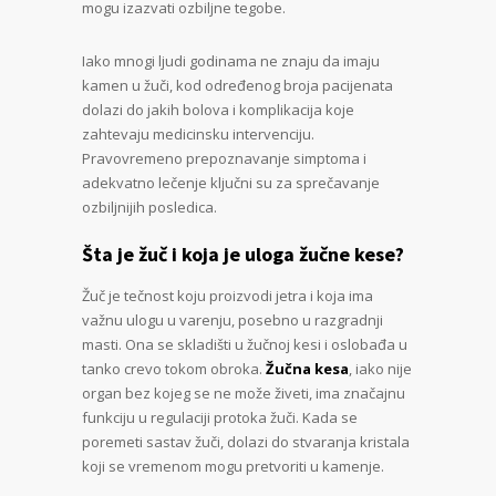
mogu izazvati ozbiljne tegobe.
Iako mnogi ljudi godinama ne znaju da imaju
kamen u žuči, kod određenog broja pacijenata
dolazi do jakih bolova i komplikacija koje
zahtevaju medicinsku intervenciju.
Pravovremeno prepoznavanje simptoma i
adekvatno lečenje ključni su za sprečavanje
ozbiljnijih posledica.
Šta je žuč i koja je uloga žučne kese?
Žuč je tečnost koju proizvodi jetra i koja ima
važnu ulogu u varenju, posebno u razgradnji
masti. Ona se skladišti u žučnoj kesi i oslobađa u
tanko crevo tokom obroka.
Žučna kesa
, iako nije
organ bez kojeg se ne može živeti, ima značajnu
funkciju u regulaciji protoka žuči. Kada se
poremeti sastav žuči, dolazi do stvaranja kristala
koji se vremenom mogu pretvoriti u kamenje.