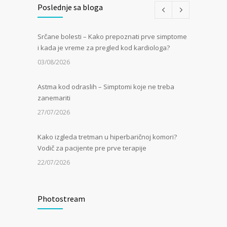
Poslednje sa bloga
Srčane bolesti – Kako prepoznati prve simptome
i kada je vreme za pregled kod kardiologa?
03/08/2026
Astma kod odraslih – Simptomi koje ne treba
zanemariti
27/07/2026
Kako izgleda tretman u hiperbaričnoj komori?
Vodič za pacijente pre prve terapije
22/07/2026
Kamen u bubregu – Simptomi, uzroci i dijagnoza
Photostream
13/07/2026
Masna jetra (nealkoholna steatoza) – Tiha