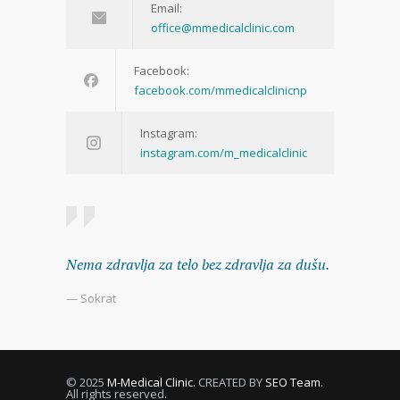
Email:
office@mmedicalclinic.com
Facebook:
facebook.com/mmedicalclinicnp
Instagram:
instagram.com/m_medicalclinic
Nema zdravlja za telo bez zdravlja za dušu.
— Sokrat
© 2025
M-Medical Clinic
. CREATED BY
SEO Team
.
All rights reserved.