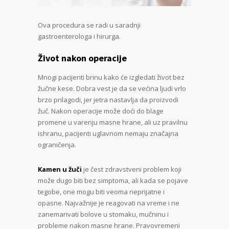
Ova procedura se radi u saradnji
gastroenterologa i hirurga.
Život nakon operacije
Mnogi pacijenti brinu kako će izgledati život bez
žučne kese. Dobra vest je da se većina ljudi vrlo
brzo prilagodi, jer jetra nastavlja da proizvodi
žuč. Nakon operacije može doći do blage
promene u varenju masne hrane, ali uz pravilnu
ishranu, pacijenti uglavnom nemaju značajna
ograničenja.
Kamen u žuči
je čest zdravstveni problem koji
može dugo biti bez simptoma, ali kada se pojave
tegobe, one mogu biti veoma neprijatne i
opasne. Najvažnije je reagovati na vreme i ne
zanemarivati bolove u stomaku, mučninu i
probleme nakon masne hrane. Pravovremeni