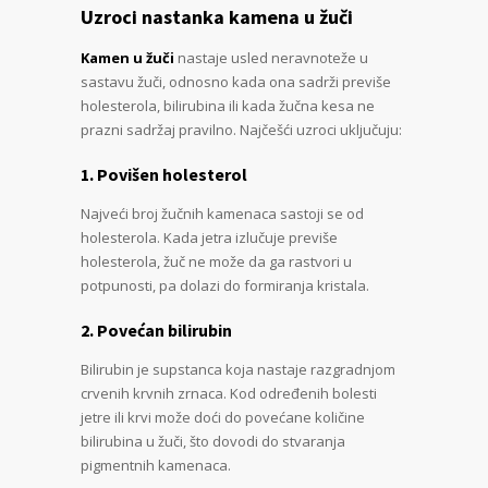
Uzroci nastanka kamena u žuči
Kamen u žuči
nastaje usled neravnoteže u
sastavu žuči, odnosno kada ona sadrži previše
holesterola, bilirubina ili kada žučna kesa ne
prazni sadržaj pravilno. Najčešći uzroci uključuju:
1. Povišen holesterol
Najveći broj žučnih kamenaca sastoji se od
holesterola. Kada jetra izlučuje previše
holesterola, žuč ne može da ga rastvori u
potpunosti, pa dolazi do formiranja kristala.
2. Povećan bilirubin
Bilirubin je supstanca koja nastaje razgradnjom
crvenih krvnih zrnaca. Kod određenih bolesti
jetre ili krvi može doći do povećane količine
bilirubina u žuči, što dovodi do stvaranja
pigmentnih kamenaca.