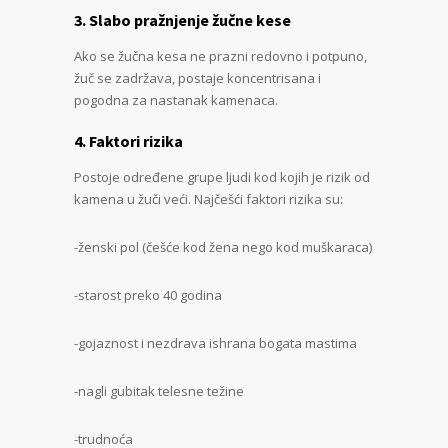
3. Slabo pražnjenje žučne kese
Ako se žučna kesa ne prazni redovno i potpuno,
žuč se zadržava, postaje koncentrisana i
pogodna za nastanak kamenaca.
4. Faktori rizika
Postoje određene grupe ljudi kod kojih je rizik od
kamena u žuči veći. Najčešći faktori rizika su:
-ženski pol (češće kod žena nego kod muškaraca)
-starost preko 40 godina
-gojaznost i nezdrava ishrana bogata mastima
-nagli gubitak telesne težine
-trudnoća