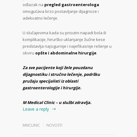
odlazak na
pregled gastroenterologa
omogućava brzo postavljanje dijagnoze i
adekvatno lečenje.
U slučajevima kada su prisutni napadi bola ili
komplikacije, hirurško uklanjanje žučne kese
predstavlja najsigurnije i najefikasnije rešenje u
okviru
opšte i abdominalne hirurgije
.
Za sve pacijente koji žele pouzdanu
dijagnostiku i stručno lečenje, podršku
pružaju specijalisti iz oblasti
gastroenterologije i hirurgije.
M Medical Clinic – u službi zdravlja.
Leave a reply
MMCLINIC
NOVOSTI