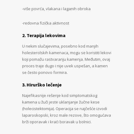
-više povrća, vlakana i laganih obroka
-redovna fizička aktivnost
2. Terapija lekovima
U nekim slučajevima, posebno kod manjih
holesterolskih kamenaca, mogu se koristiti lekovi
koji pomažu rastvaranju kamenja. Međutim, ovaj
proces traje dugo i nije uvek uspešan, a kamen
se često ponovo formira.
3. Hirurško lečenje
Najefikasnije rešenje kod simptomatskog
kamena u žuči jeste uklanjanje žučne kese
(holecistektomija). Operacija se najčešće izvodi
laparoskopski, kroz male rezove, što omogućava
brži oporavak i kraći boravak u bolnici.