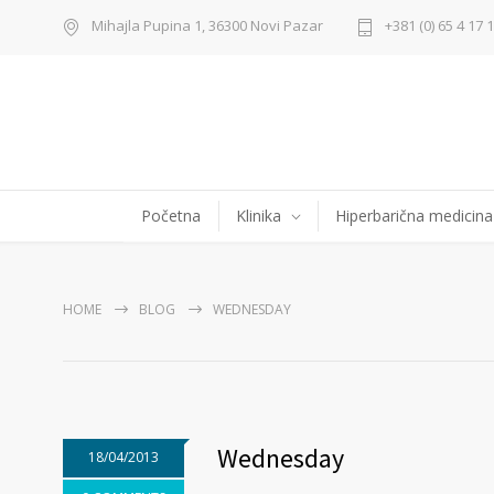
Mihajla Pupina 1, 36300 Novi Pazar
+381 (0) 65 4 17 
Početna
Klinika
Hiperbarična medicina
HOME
BLOG
WEDNESDAY
Wednesday
18/04/2013