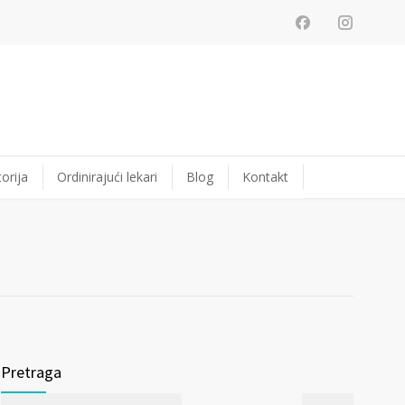
orija
Ordinirajući lekari
Blog
Kontakt
Pretraga