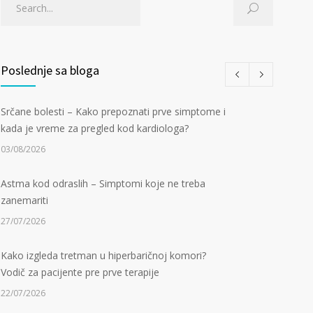
Poslednje sa bloga
Srčane bolesti – Kako prepoznati prve simptome i
kada je vreme za pregled kod kardiologa?
03/08/2026
Astma kod odraslih – Simptomi koje ne treba
zanemariti
27/07/2026
Kako izgleda tretman u hiperbaričnoj komori?
Vodič za pacijente pre prve terapije
22/07/2026