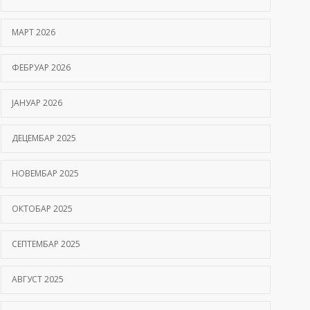
Hemofilija: Kako prepoznati simptome i kada se
МАРТ 2026
javiti hematologu
09/06/2026
ФЕБРУАР 2026
Kako hiperbarična komora pomaže oporavak
ЈАНУАР 2026
nakon moždanog udara?
01/06/2026
ДЕЦЕМБАР 2025
НОВЕМБАР 2025
ОКТОБАР 2025
СЕПТЕМБАР 2025
АВГУСТ 2025