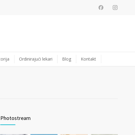
orija
Ordinirajući lekari
Blog
Kontakt
Photostream