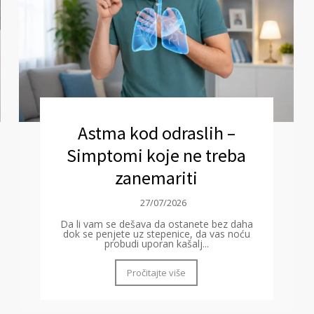
Astma kod odraslih –
Simptomi koje ne treba
zanemariti
27/07/2026
Da li vam se dešava da ostanete bez daha
dok se penjete uz stepenice, da vas noću
probudi uporan kašalj...
Pročitajte više