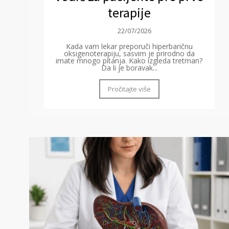
terapije
22/07/2026
Kada vam lekar preporuči hiperbaričnu
oksigenoterapiju, sasvim je prirodno da
imate mnogo pitanja. Kako izgleda tretman?
Da li je boravak...
Pročitajte više