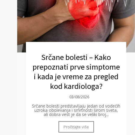
Srčane bolesti – Kako
prepoznati prve simptome
i kada je vreme za pregled
kod kardiologa?
03/08/2026
Srčane bolesti predstavljaju jedan od vodećih
uzroka obolevanja i smrtnosti širom sveta,
ali dobra vest je da se veliki broj...
Pročitajte više