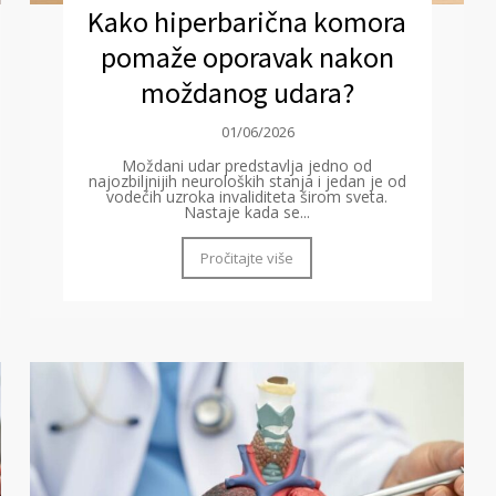
Kako hiperbarična komora
pomaže oporavak nakon
moždanog udara?
01/06/2026
Moždani udar predstavlja jedno od
najozbiljnijih neuroloških stanja i jedan je od
vodećih uzroka invaliditeta širom sveta.
Nastaje kada se...
Pročitajte više