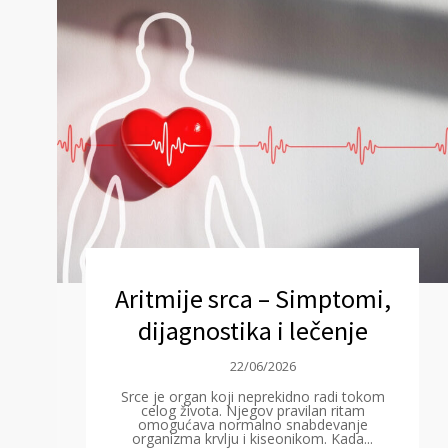
Aritmije srca – Simptomi,
dijagnostika i lečenje
22/06/2026
Srce je organ koji neprekidno radi tokom
celog života. Njegov pravilan ritam
omogućava normalno snabdevanje
organizma krvlju i kiseonikom. Kada...