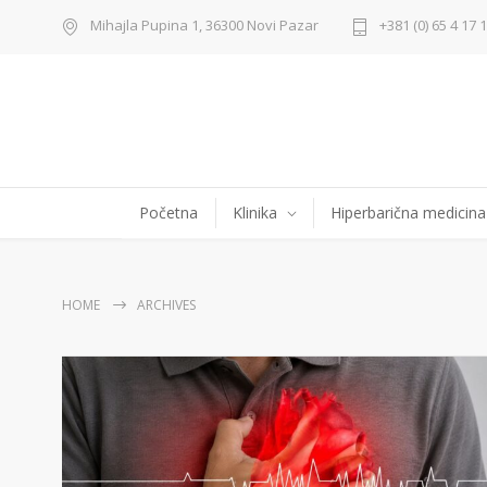
Mihajla Pupina 1, 36300 Novi Pazar
+381 (0) 65 4 17 
Početna
Klinika
Hiperbarična medicina
HOME
ARCHIVES