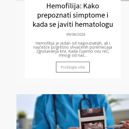
Hemofilija: Kako
prepoznati simptome i
kada se javiti hematologu
09/06/2026
Hemofilija je jedan od najpoznatijih, ali i
najčešće pogrešno shvaćenih poremećaja
zgrušavanja krvi. Kada čujemo ovu reč,
mnogi od nas...
Pročitajte više