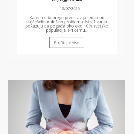
13/07/2026
Kamen u bubregu predstavlja jedan od
najčešćih uroloških problema. Istraživanja
pokazuju da pogađa oko oko 10% svetske
populacije. Pri čemu...
Pročitajte više