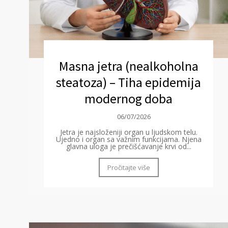
Masna jetra (nealkoholna
steatoza) – Tiha epidemija
modernog doba
06/07/2026
Jetra je najsloženiji organ u ljudskom telu.
Ujedno i organ sa važnim funkcijama. Njena
glavna uloga je prečišćavanje krvi od...
Pročitajte više