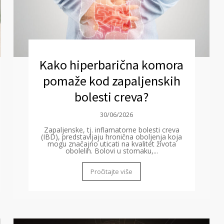
Kako hiperbarična komora
pomaže kod zapaljenskih
bolesti creva?
30/06/2026
Zapaljenske, tj. inflamatorne bolesti creva
(IBD), predstavljaju hronična oboljenja koja
mogu značajno uticati na kvalitet života
obolelih. Bolovi u stomaku,...
Pročitajte više