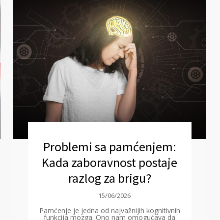
Problemi sa pamćenjem:
Kada zaboravnost postaje
razlog za brigu?
15/06/2026
Pamćenje je jedna od najvažnijih kognitivnih
funkcija mozga. Ono nam omogućava da