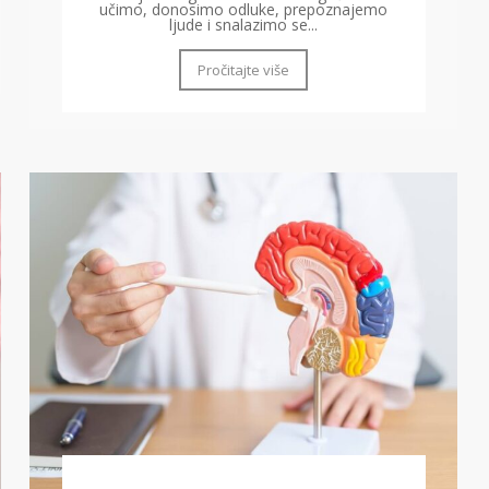
učimo, donosimo odluke, prepoznajemo
ljude i snalazimo se...
Pročitajte više