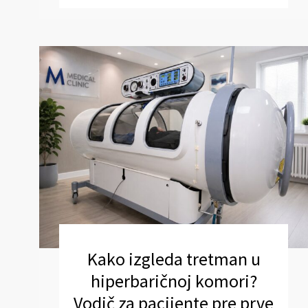
Kako izgleda tretman u
hiperbaričnoj komori?
Vodič za pacijente pre prve