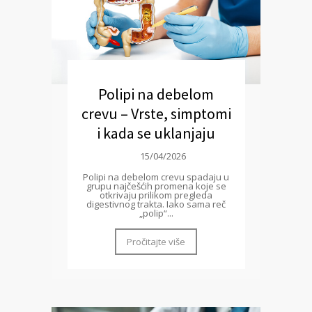
Polipi na debelom
crevu – Vrste, simptomi
i kada se uklanjaju
15/04/2026
Polipi na debelom crevu spadaju u
grupu najčešćih promena koje se
otkrivaju prilikom pregleda
digestivnog trakta. Iako sama reč
„polip“...
Pročitajte više