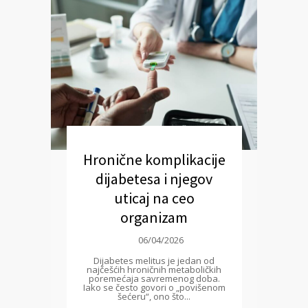
Hronične komplikacije
dijabetesa i njegov
uticaj na ceo
organizam
06/04/2026
Dijabetes melitus je jedan od
najčešćih hroničnih metaboličkih
poremećaja savremenog doba.
Iako se često govori o „povišenom
šećeru“, ono što...