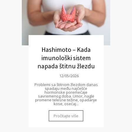
Hashimoto – Kada
imunološki sistem
napada štitnu žlezdu
12/05/2026
Problemi sa štitnom žlezdom danas
spadaju među najčešće
hormonske poremećaje
savremenog doba. Umor, nagle
promene telesne težine, opadanje
kose, osećaj...
Pročitajte više