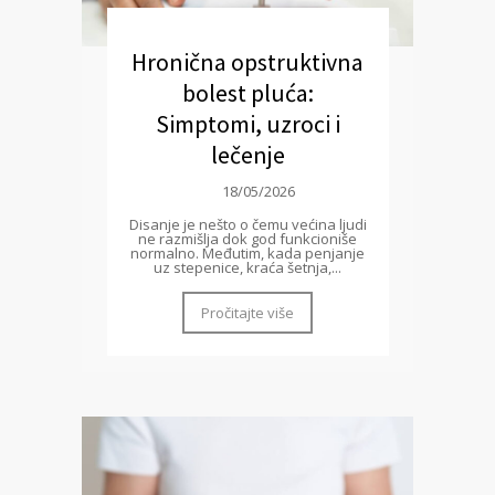
Hronična opstruktivna
bolest pluća:
Simptomi, uzroci i
lečenje
18/05/2026
Disanje je nešto o čemu većina ljudi
ne razmišlja dok god funkcioniše
normalno. Međutim, kada penjanje
uz stepenice, kraća šetnja,...
Pročitajte više