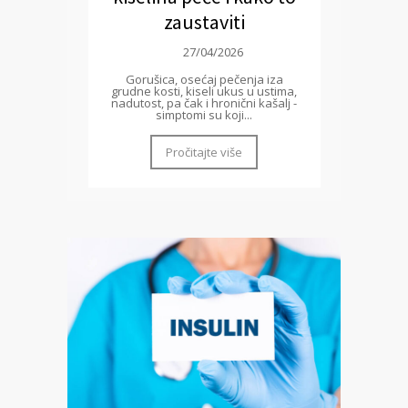
zaustaviti
27/04/2026
Gorušica, osećaj pečenja iza
grudne kosti, kiseli ukus u ustima,
nadutost, pa čak i hronični kašalj -
simptomi su koji...
Pročitajte više