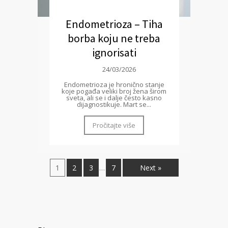
Endometrioza – Tiha
borba koju ne treba
ignorisati
24/03/2026
Endometrioza je hronično stanje
koje pogađa veliki broj žena širom
sveta, ali se i dalje često kasno
dijagnostikuje. Mart se...
Pročitajte više
1
2
3
7
Next »
…