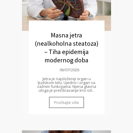
Masna jetra
(nealkoholna steatoza)
– Tiha epidemija
modernog doba
06/07/2026
Jetra je najsloženiji organ u
ljudskom telu. Ujedno i organ sa
važnim funkcijama. Njena glavna
uloga je prečišćavanje krvi od...
Pročitajte više