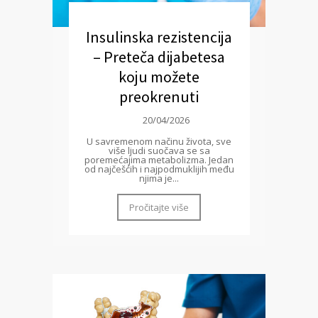
Insulinska rezistencija
– Preteča dijabetesa
koju možete
preokrenuti
20/04/2026
U savremenom načinu života, sve
više ljudi suočava se sa
poremećajima metabolizma. Jedan
od najčešćih i najpodmuklijih među
njima je...
Pročitajte više