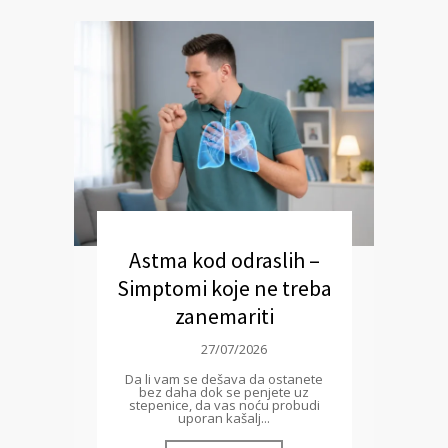
Astma kod odraslih –
Simptomi koje ne treba
zanemariti
27/07/2026
Da li vam se dešava da ostanete
bez daha dok se penjete uz
stepenice, da vas noću probudi
uporan kašalj...