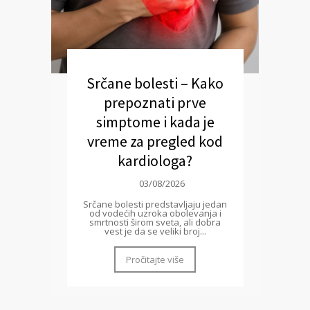
Srčane bolesti – Kako
prepoznati prve
simptome i kada je
vreme za pregled kod
kardiologa?
03/08/2026
Srčane bolesti predstavljaju jedan
od vodećih uzroka obolevanja i
smrtnosti širom sveta, ali dobra
vest je da se veliki broj...
Pročitajte više