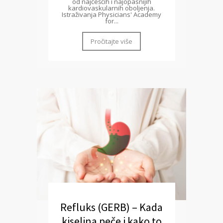
od najčešćih i najopasnijih
kardiovaskularnih oboljenja.
Istraživanja Physicians' Academy
for...
Pročitajte više
Refluks (GERB) – Kada
kiselina peče i kako to