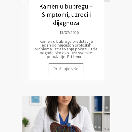
Kamen u bubregu –
Simptomi, uzroci i
dijagnoza
13/07/2026
Kamen u bubregu predstavlja
jedan od najčešćih uroloških
problema. Istraživanja pokazuju da
pogađa oko oko 10% svetske
populacije. Pri čemu...
Pročitajte više