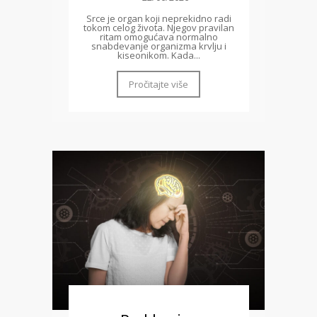
Srce je organ koji neprekidno radi
tokom celog života. Njegov pravilan
ritam omogućava normalno
snabdevanje organizma krvlju i
kiseonikom. Kada...
Pročitajte više