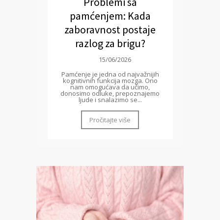
Problemi sa
pamćenjem: Kada
zaboravnost postaje
razlog za brigu?
15/06/2026
Pamćenje je jedna od najvažnijih
kognitivnih funkcija mozga. Ono
nam omogućava da učimo,
donosimo odluke, prepoznajemo
ljude i snalazimo se...
Pročitajte više