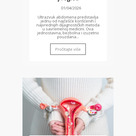
01/04/2026
Ultrazvuk abdomena predstavlja
jednu od najčešće korišćenih i
najvrednijih dijagnostičkih metoda
u savremenoj medicini. Ova
jednostavna, bezbolna i izuzetno
pouzdana...
Pročitajte više