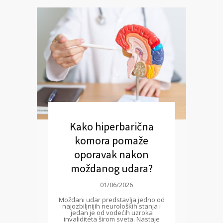
Kako hiperbarična
komora pomaže
oporavak nakon
moždanog udara?
01/06/2026
Moždani udar predstavlja jedno od
najozbiljnijih neuroloških stanja i
jedan je od vodećih uzroka
invaliditeta širom sveta. Nastaje