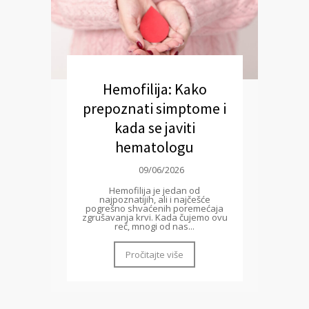
Hemofilija: Kako
prepoznati simptome i
kada se javiti
hematologu
09/06/2026
Hemofilija je jedan od
najpoznatijih, ali i najčešće
pogrešno shvaćenih poremećaja
zgrušavanja krvi. Kada čujemo ovu
reč, mnogi od nas...
Pročitajte više