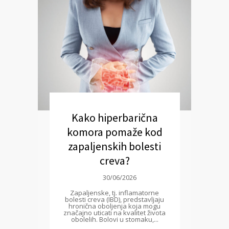
Kako hiperbarična
komora pomaže kod
zapaljenskih bolesti
creva?
30/06/2026
Zapaljenske, tj. inflamatorne
bolesti creva (IBD), predstavljaju
hronična oboljenja koja mogu
značajno uticati na kvalitet života
obolelih. Bolovi u stomaku,...