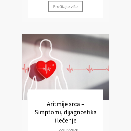
Pročitajte više
Aritmije srca –
Simptomi, dijagnostika
i lečenje
22/06/2026