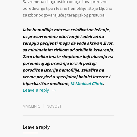
Savremena dijagnostika omogućava precizno
određivanje tipa i težine hemofilije, što je ključno
za izbor odgovarajućeg terapijskog pristupa.
Iako hemofilija zahteva celoživotno lečenje,
uz pravovremeno otkrivanje i adekvatnu
terapiju pacijenti mogu da vode aktivan život,
sa minimalnim rizikom od ozbiljnih krvarenja.
Zato ukoliko imate simptome koji ukazuju na
poremećaj zgrušavanja krvi ili postoji
porodična istorija hemofilije, zakažite na
vreme pregled u specijalnoj bolnici interne i
hiperbarične medicine,
M-Medical Clinic
.
Leave a reply
MMCLINIC
NOVOSTI
Leave a reply