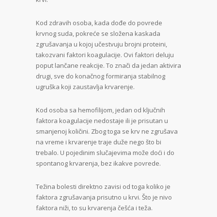
Kod zdravih osoba, kada dođe do povrede
krvnog suda, pokreće se složena kaskada
zgrušavanja u kojoj učestvuju brojni proteini,
takozvani faktori koagulacije. Ovi faktori deluju
poput lančane reakcije. To znači da jedan aktivira
drugi, sve do konačnog formiranja stabilnog
ugruška koji zaustavlja krvarenje.
Kod osoba sa hemofilijom, jedan od ključnih
faktora koagulacije nedostaje ili je prisutan u
smanjenoj količini. Zbog toga se krv ne zgrušava
na vreme i krvarenje traje duže nego što bi
trebalo. U pojedinim slučajevima može doći i do
spontanog krvarenja, bez ikakve povrede.
Težina bolesti direktno zavisi od toga koliko je
faktora zgrušavanja prisutno u krvi. Što je nivo
faktora niži, to su krvarenja češća i teža.