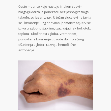
Česte modrice koje nastaju i nakon sasvim
blagog udarca, a ponekad i bez jasnog razloga,
takođe, su jasan znak. U težim slučajevima javlja
se i krvarenje u zglobovima (hemartroza). Krv se
izliva u zglobnu šupljinu, izazivajući jak bol, otok,
toplotu i ukočenost zgloba. Vremenom,
ponovljena krvarenja dovode do hroničnog
oštećenja zgloba i razvoja hemofilične
artropatije.