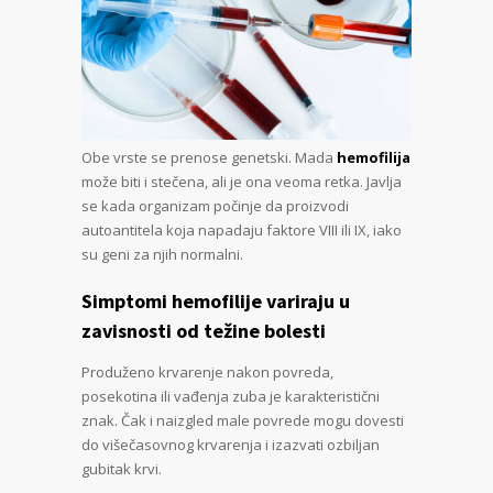
Obe vrste se prenose genetski. Mada
hemofilija
može biti i stečena, ali je ona veoma retka. Javlja
se kada organizam počinje da proizvodi
autoantitela koja napadaju faktore VIII ili IX, iako
su geni za njih normalni.
Simptomi hemofilije variraju u
zavisnosti od težine bolesti
Produženo krvarenje nakon povreda,
posekotina ili vađenja zuba je karakteristični
znak. Čak i naizgled male povrede mogu dovesti
do višečasovnog krvarenja i izazvati ozbiljan
gubitak krvi.