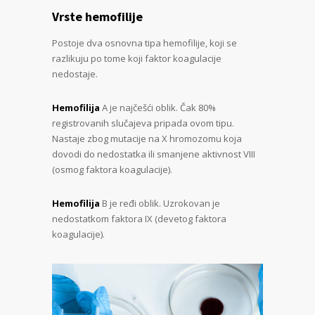
Vrste hemofilije
Postoje dva osnovna tipa hemofilije, koji se
razlikuju po tome koji faktor koagulacije
nedostaje.
Hemofilija
A je najčešći oblik. Čak 80%
registrovanih slučajeva pripada ovom tipu.
Nastaje zbog mutacije na X hromozomu koja
dovodi do nedostatka ili smanjene aktivnost VIII
(osmog faktora koagulacije).
Hemofilija
B je ređi oblik. Uzrokovan je
nedostatkom faktora IX (devetog faktora
koagulacije).