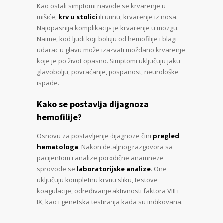
Kao ostali simptomi navode se krvarenje u
mišiće,
krv u stolici
ili urinu, krvarenje iz nosa.
Najopasnija komplikacija je krvarenje u mozgu.
Naime, kod ljudi koji boluju od hemofilije i blagi
udarac u glavu može izazvati moždano krvarenje
koje je po život opasno. Simptomi uključuju jaku
glavobolju, povraćanje, pospanost, neurološke
ispade.
Kako se postavlja dijagnoza
hemofilije?
Osnovu za postavljenje dijagnoze čini
pregled
hematologa
. Nakon detaljnog razgovora sa
pacijentom i analize porodične anamneze
sprovode se
laboratorijske analize
. One
uključuju kompletnu krvnu sliku, testove
koagulacije, određivanje aktivnosti faktora VIII i
IX, kao i genetska testiranja kada su indikovana.