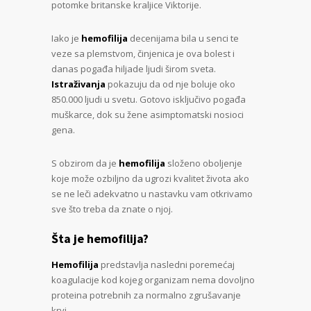
potomke britanske kraljice Viktorije.
Iako je
hemofilija
decenijama bila u senci te
veze sa plemstvom, činjenica je ova bolest i
danas pogađa hiljade ljudi širom sveta.
Istraživanja
pokazuju da od nje boluje oko
850.000 ljudi u svetu. Gotovo isključivo pogađa
muškarce, dok su žene asimptomatski nosioci
gena.
S obzirom da je
hemofilija
složeno oboljenje
koje može ozbiljno da ugrozi kvalitet života ako
se ne leči adekvatno u nastavku vam otkrivamo
sve što treba da znate o njoj.
Šta je hemofilija?
Hemofilija
predstavlja nasledni poremećaj
koagulacije kod kojeg organizam nema dovoljno
proteina potrebnih za normalno zgrušavanje
krvi.