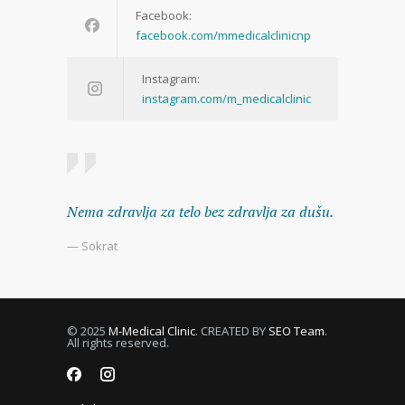
Facebook:
facebook.com/mmedicalclinicnp
Instagram:
instagram.com/m_medicalclinic
Nema zdravlja za telo bez zdravlja za dušu.
— Sokrat
© 2025
M-Medical Clinic
. CREATED BY
SEO Team
.
All rights reserved.