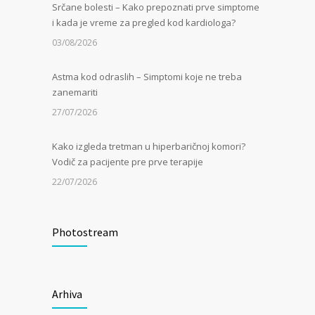
Srčane bolesti – Kako prepoznati prve simptome
i kada je vreme za pregled kod kardiologa?
03/08/2026
Astma kod odraslih – Simptomi koje ne treba
zanemariti
27/07/2026
Kako izgleda tretman u hiperbaričnoj komori?
Vodič za pacijente pre prve terapije
22/07/2026
Kamen u bubregu – Simptomi, uzroci i dijagnoza
Photostream
13/07/2026
Masna jetra (nealkoholna steatoza) – Tiha
epidemija modernog doba
Arhiva
06/07/2026