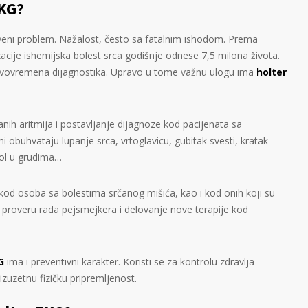
EKG?
tveni problem. Nažalost, često sa fatalnim ishodom. Prema
cije ishemijska bolest srca godišnje odnese 7,5 milona života.
avovremena dijagnostika. Upravo u tome važnu ulogu ima
holter
čanih aritmija i postavljanje dijagnoze kod pacijenata sa
 obuhvataju lupanje srca, vrtoglavicu, gubitak svesti, kratak
bol u grudima…
od osoba sa bolestima srčanog mišića, kao i kod onih koji su
 za proveru rada pejsmejkera i delovanje nove terapije kod
G
ima i preventivni karakter. Koristi se za kontrolu zdravlja
 izuzetnu fizičku pripremljenost.