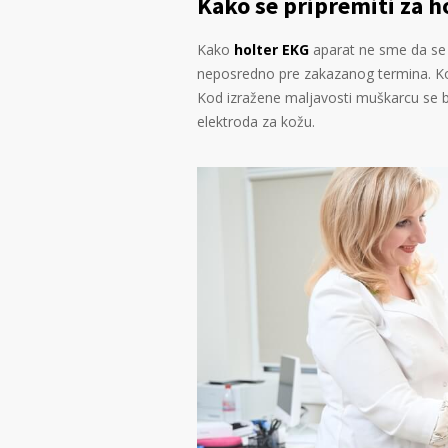
Kako se pripremiti za h
Kako
holter EKG
aparat ne sme da se 
neposredno pre zakazanog termina. Kož
Kod izražene maljavosti muškarcu se br
elektroda za kožu.