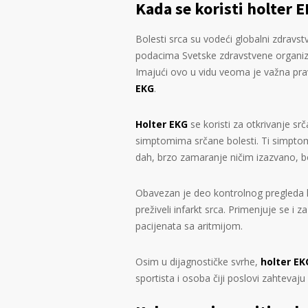
Kada se koristi holter 
Bolesti srca su vodeći globalni zdravs
podacima Svetske zdravstvene organiza
Imajući ovo u vidu veoma je važna pr
EKG
.
Holter EKG
se koristi za otkrivanje sr
simptomima srčane bolesti. Ti simptomi
dah, brzo zamaranje ničim izazvano, 
Obavezan je deo kontrolnog pregleda k
preživeli infarkt srca. Primenjuje se i
pacijenata sa aritmijom.
Osim u dijagnostičke svrhe,
holter EK
sportista i osoba čiji poslovi zahtevaju