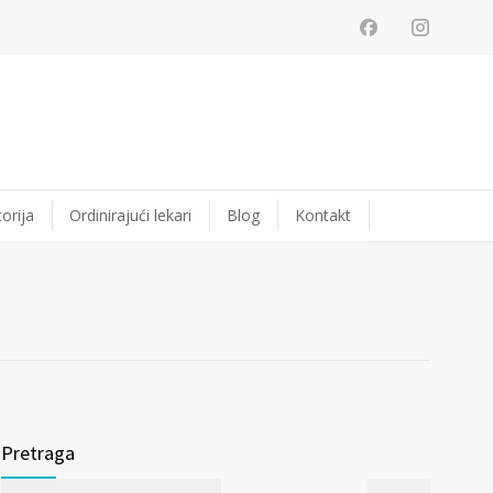
orija
Ordinirajući lekari
Blog
Kontakt
Pretraga