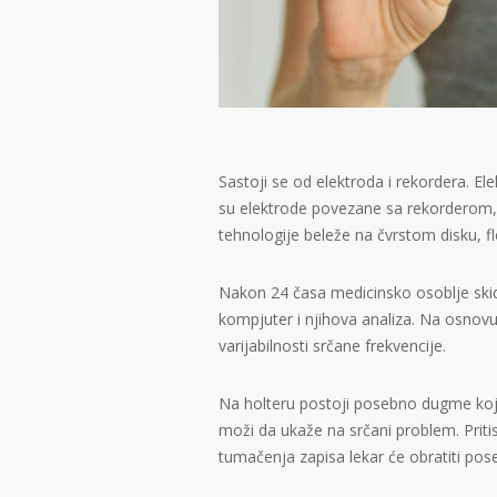
Sastoji se od elektroda i rekordera. E
su elektrode povezane sa rekorderom, 
tehnologije beleže na čvrstom disku, fleš
Nakon 24 časa medicinsko osoblje sk
kompjuter i njihova analiza. Na osnov
varijabilnosti srčane frekvencije.
Na holteru postoji posebno dugme koje 
moži da ukaže na srčani problem. Prit
tumačenja zapisa lekar će obratiti pos