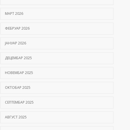
Hemofilija: Kako prepoznati simptome i kada se
МАРТ 2026
javiti hematologu
09/06/2026
ФЕБРУАР 2026
Kako hiperbarična komora pomaže oporavak
ЈАНУАР 2026
nakon moždanog udara?
01/06/2026
ДЕЦЕМБАР 2025
НОВЕМБАР 2025
ОКТОБАР 2025
СЕПТЕМБАР 2025
АВГУСТ 2025