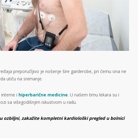
ređaja preporučljivo je nošenje šire garderobe, pri čemu ona ne
da utiču na snimanje.
 interne i
hiperbarične medicine
. U našem timu lekara su i
ozi sa višegodišnjim iskustvom u radu.
ozbiljni, zakažite kompletni kardiološki pregled u bolnici