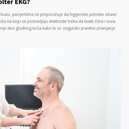
olter EKG?
kvasi, pacijentima se preporučuje da higijenske potrebe obave
a na koju se postavljaju elektrode treba da bude čista i suva.
ije deo grudnog koša kako bi se osiguralo pravilno prianjanje