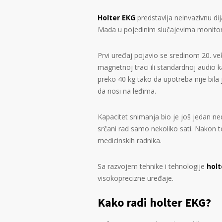
Holter EKG
predstavlja neinvazivnu di
Mada u pojedinim slučajevima monitorin
Prvi uređaj pojavio se sredinom 20. ve
magnetnoj traci ili standardnoj audio 
preko 40 kg tako da upotreba nije bila
da nosi na leđima.
Kapacitet snimanja bio je još jedan n
srčani rad samo nekoliko sati. Nakon 
medicinskih radnika.
Sa razvojem tehnike i tehnologije
holt
visokoprecizne uređaje.
Kako radi holter EKG?