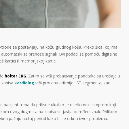
lektrode se postavljaju na kožu grudnog koša. Preko žica, kojima
automatski se prenose signali. Ovi podaci se pomoću digitalne
 kartici ili memorijskoj kartici.
ida
holter EKG
. Zatim se vrši prebacivanje podataka sa uređaja u
u zapisa
kardiolog
vrši procenu aritmije i ST segmenta, kao i
pacijent treba da pritisne ukoliko je osetio neki simptom koji
iskom ovog dugmeta na zapisu se javlja određeni znak. Prilikom
ebnu pažnju na taj period kako bi se otkrio izvor problema.