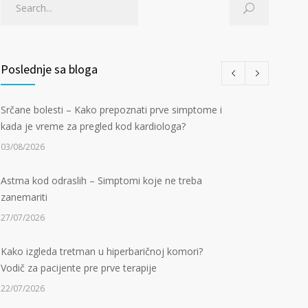
Poslednje sa bloga
Srčane bolesti – Kako prepoznati prve simptome i
kada je vreme za pregled kod kardiologa?
03/08/2026
Astma kod odraslih – Simptomi koje ne treba
zanemariti
27/07/2026
Kako izgleda tretman u hiperbaričnoj komori?
Vodič za pacijente pre prve terapije
22/07/2026