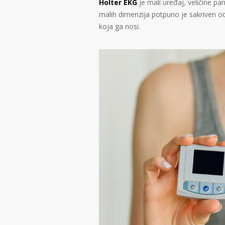
Holter EKG
je mali uređaj, veličine p
malih dimenzija potpuno je sakriven 
koja ga nosi.