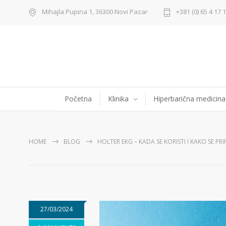
Mihajla Pupina 1, 36300 Novi Pazar
+381 (0) 65 4 17 
Početna
Klinika
Hiperbarična medicina
HOME
BLOG
HOLTER EKG – KADA SE KORISTI I KAKO SE PRI
27/03/2024