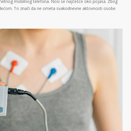
ametnog mobilnog telefona. Nosi se najčešće oko pojasa. Zbog
odećom. To znači da ne ometa svakodnevne aktovnosti osobe