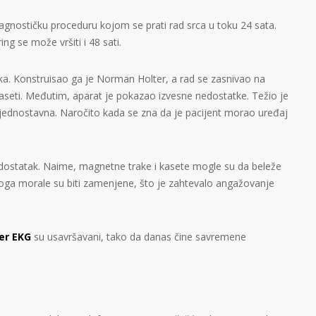
jagnostičku proceduru kojom se prati rad srca u toku 24 sata.
g se može vršiti i 48 sati.
ka. Konstruisao ga je Norman Holter, a rad se zasnivao na
kaseti. Međutim, aparat je pokazao izvesne nedostatke. Težio je
 jednostavna. Naročito kada se zna da je pacijent morao uređaj
edostatak. Naime, magnetne trake i kasete mogle su da beleže
toga morale su biti zamenjene, što je zahtevalo angažovanje
er EKG
su usavršavani, tako da danas čine savremene