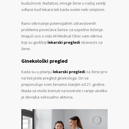
budućnosti. Nažalost, mnoge žene u našoj zemlji
odlaze kod lekara tek kada osete neki simptom.
Rano otkrivanje potencijalnih zdravstvenih
problema povećava šanse za uspešno lečenje.
Imajući ovo u vidu M-Medical Clinic vam otkriva
koji su godišnji
lekarski pregledi
obavezni za
žene.
Ginekološki pregled
Kada su u pitanju
lekarski pregledi
za žene prvi
na listi jeste pregled ginekologa. On se
preporučuje svim ženama starijim od 21. godine.
Mada se može krenuti na kontrole i ranije ukoliko
je devojka seksualno aktivna.