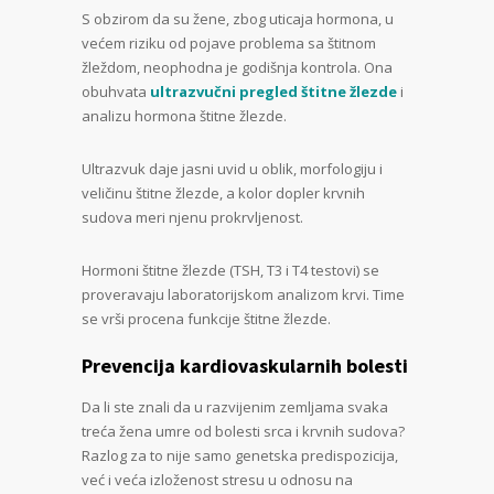
S obzirom da su žene, zbog uticaja hormona, u
većem riziku od pojave problema sa štitnom
žleždom, neophodna je godišnja kontrola. Ona
obuhvata
ultrazvučni pregled štitne žlezde
i
analizu hormona štitne žlezde.
Ultrazvuk daje jasni uvid u oblik, morfologiju i
veličinu štitne žlezde, a kolor dopler krvnih
sudova meri njenu prokrvljenost.
Hormoni štitne žlezde (TSH, T3 i T4 testovi) se
proveravaju laboratorijskom analizom krvi. Time
se vrši procena funkcije štitne žlezde.
Prevencija kardiovaskularnih bolesti
Da li ste znali da u razvijenim zemljama svaka
treća žena umre od bolesti srca i krvnih sudova?
Razlog za to nije samo genetska predispozicija,
već i veća izloženost stresu u odnosu na