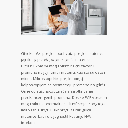
Ginekološki pregled obuhvata pregled materice,
jajnika, jajovoda, vagine i grlića materice.
Ultrazvukom se mogu otkriti rizični faktori i
promene na jajnicima i materici, kao što su ciste i
miomi. Mikroskopskim pregledom, tj.
kolposkopijom se posmatraju promene na grliću.
On je od suštinskog značaja za otkrivanje
predkancerogenih promena. Dok se PAPA testom
mogu otkriti abnormalnosti ili infekcije. Zbog toga
ima važnu ulogu u skriningu za rak grlića
materice, kao i u dijagnostifikovanju HPV
infekcije.