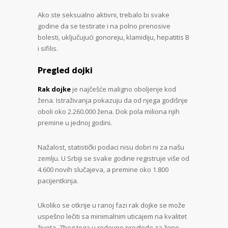
Ako ste seksualno aktivni, trebalo bi svake
godine da se testirate i na polno prenosive
bolesti, uključujući gonoreju, klamidiju, hepatitis B
i sifilis.
Pregled dojki
Rak dojke
je najčešće maligno oboljenje kod
žena. Istraživanja pokazuju da od njega godišnje
oboli oko 2.260.000 žena. Dok pola miliona njih
premine u jednoj godini.
Nažalost, statistički podaci nisu dobri ni za našu
zemlju. U Srbiji se svake godine registruje više od
4.600 novih slučajeva, a premine oko 1.800
pacijentkinja.
Ukoliko se otkrije u ranoj fazi rak dojke se može
uspešno lečiti sa minimalnim uticajem na kvalitet
života. Zbog toga u redovne preglede za žene