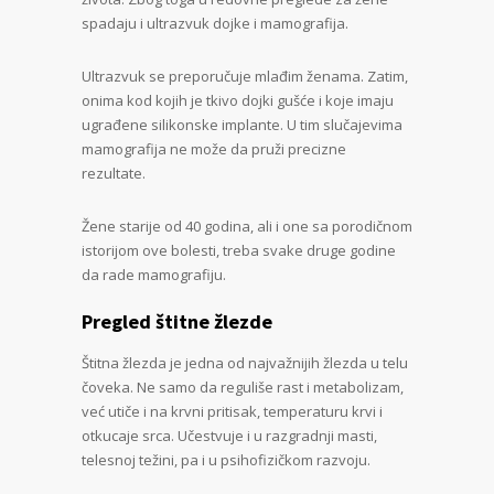
spadaju i ultrazvuk dojke i mamografija.
Ultrazvuk se preporučuje mlađim ženama. Zatim,
onima kod kojih je tkivo dojki gušće i koje imaju
ugrađene silikonske implante. U tim slučajevima
mamografija ne može da pruži precizne
rezultate.
Žene starije od 40 godina, ali i one sa porodičnom
istorijom ove bolesti, treba svake druge godine
da rade mamografiju.
Pregled štitne žlezde
Štitna žlezda je jedna od najvažnijih žlezda u telu
čoveka. Ne samo da reguliše rast i metabolizam,
već utiče i na krvni pritisak, temperaturu krvi i
otkucaje srca. Učestvuje i u razgradnji masti,
telesnoj težini, pa i u psihofizičkom razvoju.