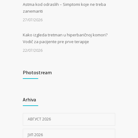
Astma kod odraslih – Simptomi koje ne treba
zanemariti
27/07/2026
Kako izgleda tretman u hiperbaričnoj komori?
Vodič za pacijente pre prve terapije
22/07/2026
Kamen u bubregu – Simptomi, uzroci i dijagnoza
Photostream
13/07/2026
Masna jetra (nealkoholna steatoza) – Tiha
epidemija modernog doba
Arhiva
06/07/2026
АВГУСТ 2026
Kako hiperbarična komora pomaže kod
zapaljenskih bolesti creva?
ЈУЛ 2026
30/06/2026