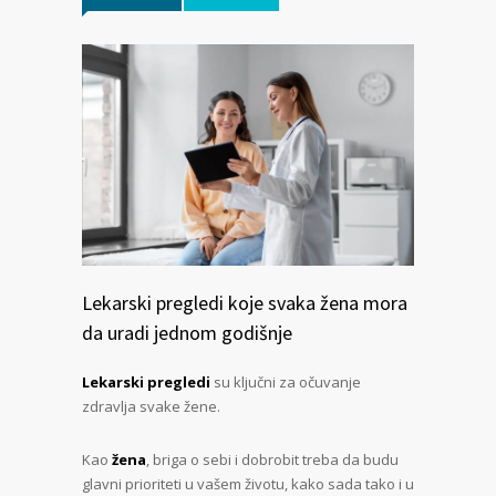
Lekarski pregledi koje svaka žena mora
da uradi jednom godišnje
Lekarski pregledi
su ključni za očuvanje
zdravlja svake žene.
Kao
žena
, briga o sebi i dobrobit treba da budu
glavni prioriteti u vašem životu, kako sada tako i u