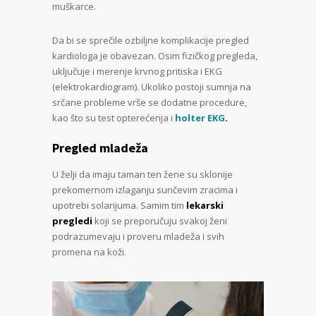
muškarce.
Da bi se sprečile ozbiljne komplikacije pregled
kardiologa je obavezan. Osim fizičkog pregleda,
uključuje i merenje krvnog pritiska i EKG
(elektrokardiogram). Ukoliko postoji sumnja na
srčane probleme vrše se dodatne procedure,
kao što su test opterećenja i
holter EKG
.
Pregled mladeža
U želji da imaju taman ten žene su sklonije
prekomernom izlaganju sunčevim zracima i
upotrebi solarijuma. Samim tim
lekarski
pregledi
koji se preporučuju svakoj ženi
podrazumevaju i proveru mladeža i svih
promena na koži.