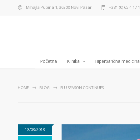
Mihajla Pupina 1, 36300 Novi Pazar
+381 (0) 65 4 17 
Početna
Klinika
Hiperbarična medicina
HOME
BLOG
FLU SEASON CONTINUES
18/03/2013