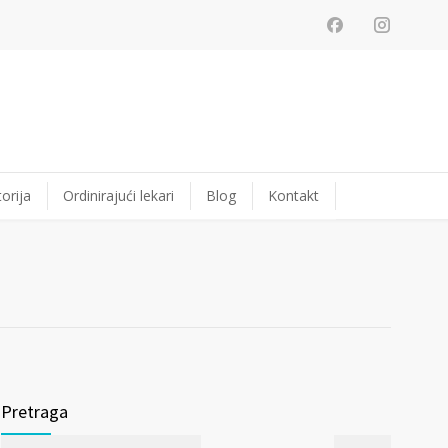
orija
Ordinirajući lekari
Blog
Kontakt
Pretraga