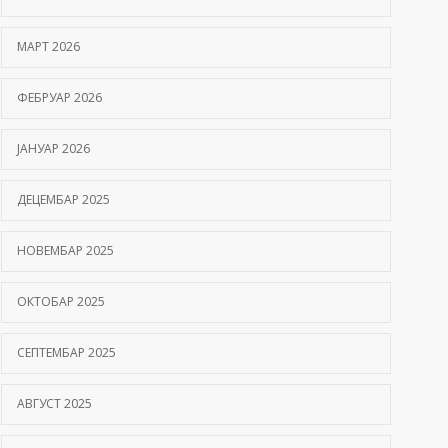
Hemofilija: Kako prepoznati simptome i kada se
МАРТ 2026
javiti hematologu
09/06/2026
ФЕБРУАР 2026
Kako hiperbarična komora pomaže oporavak
ЈАНУАР 2026
nakon moždanog udara?
01/06/2026
ДЕЦЕМБАР 2025
НОВЕМБАР 2025
ОКТОБАР 2025
СЕПТЕМБАР 2025
АВГУСТ 2025