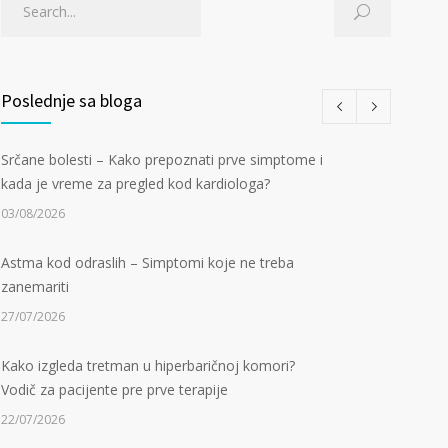
Poslednje sa bloga
Srčane bolesti – Kako prepoznati prve simptome i
kada je vreme za pregled kod kardiologa?
03/08/2026
Astma kod odraslih – Simptomi koje ne treba
zanemariti
27/07/2026
Kako izgleda tretman u hiperbaričnoj komori?
Vodič za pacijente pre prve terapije
22/07/2026