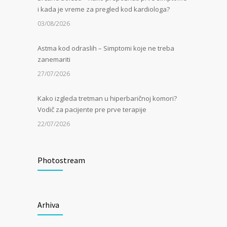
i kada je vreme za pregled kod kardiologa?
03/08/2026
Astma kod odraslih – Simptomi koje ne treba
zanemariti
27/07/2026
Kako izgleda tretman u hiperbaričnoj komori?
Vodič za pacijente pre prve terapije
22/07/2026
Kamen u bubregu – Simptomi, uzroci i dijagnoza
Photostream
13/07/2026
Masna jetra (nealkoholna steatoza) – Tiha
epidemija modernog doba
Arhiva
06/07/2026