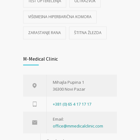
TEST OPTEREĆENJA
ULTRAZVUK
VIŠEMESNA HIPERBARIČNA KOMORA
ZARASTANJE RANA
ŠTITNA ŽLEZDA
M-Medical Clinic
Mihajla Pupina 1
36300 Novi Pazar
+381 (0) 65 4 17 17 17
Email:
office@mmedicalclinic.com