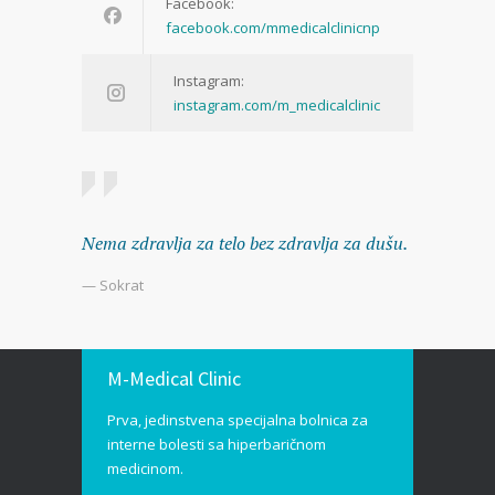
Facebook:
facebook.com/mmedicalclinicnp
Instagram:
instagram.com/m_medicalclinic
Nema zdravlja za telo bez zdravlja za dušu.
— Sokrat
M-Medical Clinic
Prva, jedinstvena specijalna bolnica za
interne bolesti sa hiperbaričnom
medicinom.