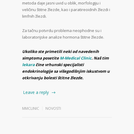
metoda daje jasni uvid u oblik, morfologiju i
veličinu štitne žlezde, kao i paratireoidnih žlezdi i
limfnih žlezdi.
Za tačnu potvrdu problema neophodne su i
laboratorijske analize hormona štitne žlezde.
Ukoliko ste primetili neki od navedenih
simptoma posetite
M-Medical Clinic
. Naš tim
lekara
čine vrhunski specijalisti
endokrinologije sa višegodišnjim iskustvom u
otkrivanju bolesti štitne žlezde.
Leave a reply
MMCLINIC
NOVOSTI