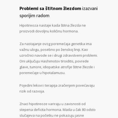
Problemi sa štitnom žlezdom
izazvani
sporijim radom
Hipotireoza nastaje kada štitna žlezda ne
proizvodi dovoljnu količinu hormona.
Za nastajanje ovog poremećaja genetika ima
važnu ulogu, posebno po ženskoj liniji. Kao
uzročnici navode se i drugi zdravstveni problemi.
Oni uključuju Hashimotov tiroiditis, povrede
glave, tumore, idiopatske atrofije štitne žlezde i
poremećaje u hipotalamusu.
Pojedini lekovi i terapija zračenjem povećavaju
rizik od razvoja.
Znaci hipotireoze variraju u zavisnosti od
stepena deficita hormona. Mada u čak 80 odsto
slučajeva na početku ne pokazuju jasne