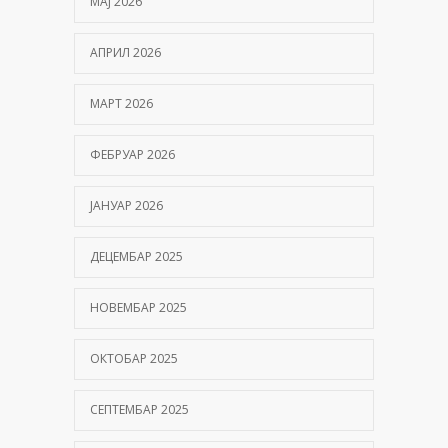
МАЈ 2026
Problemi sa pamćenjem: Kada zaboravnost
postaje razlog za brigu?
АПРИЛ 2026
15/06/2026
МАРТ 2026
Hemofilija: Kako prepoznati simptome i kada se
javiti hematologu
ФЕБРУАР 2026
09/06/2026
ЈАНУАР 2026
Kako hiperbarična komora pomaže oporavak
nakon moždanog udara?
ДЕЦЕМБАР 2025
01/06/2026
НОВЕМБАР 2025
ОКТОБАР 2025
СЕПТЕМБАР 2025