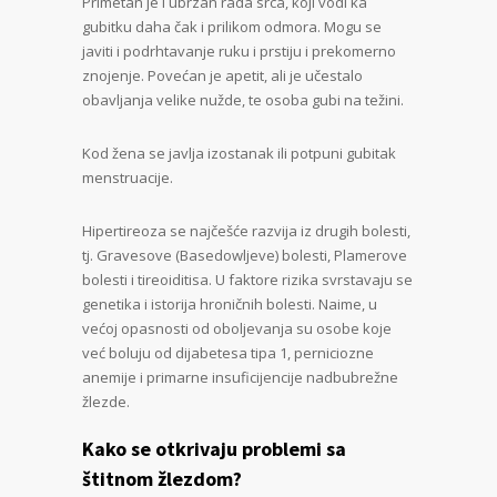
Primetan je i ubrzan rada srca, koji vodi ka
gubitku daha čak i prilikom odmora. Mogu se
javiti i podrhtavanje ruku i prstiju i prekomerno
znojenje. Povećan je apetit, ali je učestalo
obavljanja velike nužde, te osoba gubi na težini.
Kod žena se javlja izostanak ili potpuni gubitak
menstruacije.
Hipertireoza se najčešće razvija iz drugih bolesti,
tj. Gravesove (Basedowljeve) bolesti, Plamerove
bolesti i tireoiditisa. U faktore rizika svrstavaju se
genetika i istorija hroničnih bolesti. Naime, u
većoj opasnosti od oboljevanja su osobe koje
već boluju od dijabetesa tipa 1, perniciozne
anemije i primarne insuficijencije nadbubrežne
žlezde.
Kako se otkrivaju problemi sa
štitnom žlezdom?