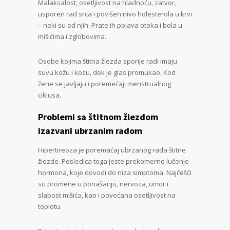
Malaksalost, osetljivost na hladnoću, zatvor,
usporen rad srca i povišen nivo holesterola u krvi
– neki su od njih. Prate ih pojava otoka i bola u
mišićima i zglobovima.
Osobe kojima štitna žlezda sporije radi imaju
suvu kožu i kosu, dok je glas promukao. Kod
žene se javljaju i poremećaji menstrualnog
ciklusa.
Problemi sa štitnom žlezdom
izazvani ubrzanim radom
Hipertireoza je poremaćaj ubrzanog rada štitne
žlezde. Posledica toga jeste prekomerno lučenje
hormona, koje dovodi do niza simptoma. Najčešći
su promene u ponašanju, nervoza, umor i
slabost mišića, kao i povećana osetljivost na
toplotu.