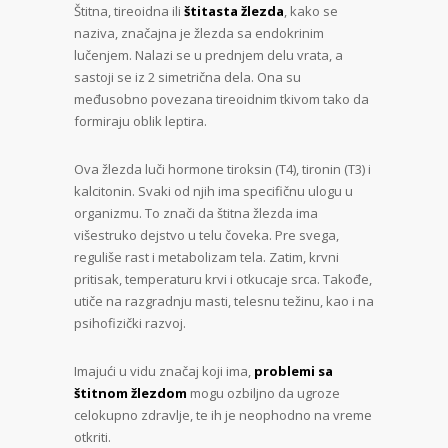
Štitna, tireoidna ili
štitasta žlezda
, kako se
naziva, značajna je žlezda sa endokrinim
lučenjem. Nalazi se u prednjem delu vrata, a
sastoji se iz 2 simetrična dela. Ona su
međusobno povezana tireoidnim tkivom tako da
formiraju oblik leptira.
Ova žlezda luči hormone tiroksin (T4), tironin (T3) i
kalcitonin. Svaki od njih ima specifičnu ulogu u
organizmu. To znači da štitna žlezda ima
višestruko dejstvo u telu čoveka. Pre svega,
reguliše rast i metabolizam tela. Zatim, krvni
pritisak, temperaturu krvi i otkucaje srca. Takođe,
utiče na razgradnju masti, telesnu težinu, kao i na
psihofizički razvoj.
Imajući u vidu značaj koji ima,
problemi sa
štitnom žlezdom
mogu ozbiljno da ugroze
celokupno zdravlje, te ih je neophodno na vreme
otkriti.