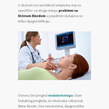
S obzirom na raznolikost simptoma, koji su
specifični i za druga stanja,
problemi sa
štitnom žlezdom
u pojedinim slučajeva se
teško dijagnostifikuju.
Osnovu čini pregled
endokrinologa
. Osim
fizikalnog pregleda, on obuhvata i ultrazvuk
štitne žlezde. Ova neivanzivna, dijagnostička