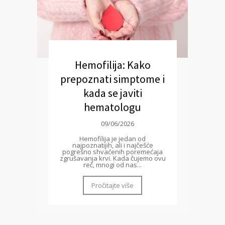
Hemofilija: Kako
prepoznati simptome i
kada se javiti
hematologu
09/06/2026
Hemofilija je jedan od
najpoznatijih, ali i najčešće
pogrešno shvaćenih poremećaja
zgrušavanja krvi. Kada čujemo ovu
reč, mnogi od nas...
Pročitajte više