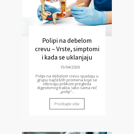
Polipi na debelom
crevu – Vrste, simptomi
i kada se uklanjaju
15/04/2026
Polipi na debelom crevu spadaju u
grupu najčešćih promena koje se
otkrivaju prilikom pregleda
digestivnog trakta. Iako sama reč
„polip“...
Pročitajte više