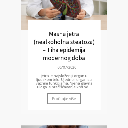
Masna jetra
(nealkoholna steatoza)
– Tiha epidemija
modernog doba
06/07/2026
Jetra je najsloženiji organ u
ljudskom telu. Ujedno i organ sa
važnim funkcijama. Njena glavna
uloga je prečišćavanje krvi od...
Pročitajte više