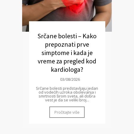
Srčane bolesti – Kako
prepoznati prve
simptome i kada je
vreme za pregled kod
kardiologa?
03/08/2026
Srčane bolesti predstavljaju jedan
od vodećih uzroka obolevanja i
smrtnosti širom sveta, ali dobra
vest je da se veliki broj...
Pročitajte više