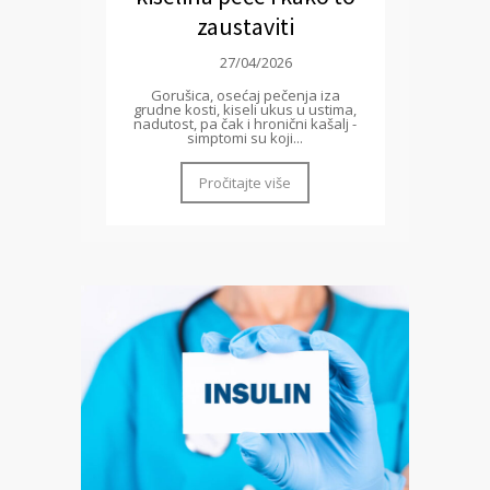
zaustaviti
27/04/2026
Gorušica, osećaj pečenja iza
grudne kosti, kiseli ukus u ustima,
nadutost, pa čak i hronični kašalj -
simptomi su koji...
Pročitajte više