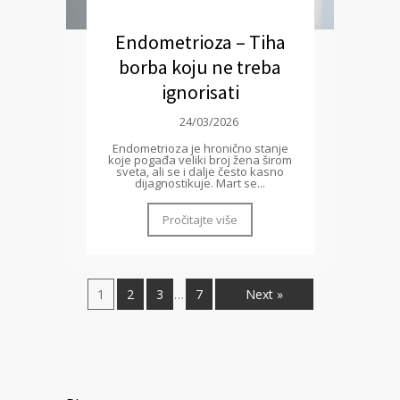
Endometrioza – Tiha
borba koju ne treba
ignorisati
24/03/2026
Endometrioza je hronično stanje
koje pogađa veliki broj žena širom
sveta, ali se i dalje često kasno
dijagnostikuje. Mart se...
Pročitajte više
1
2
3
7
Next »
…