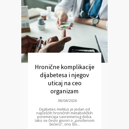
Hronične komplikacije
dijabetesa i njegov
uticaj na ceo
organizam
06/04/2026
Dijabetes melitus je jedan od
najčešćih hroničnih metaboličkih
poremećaja savremenog doba.
Iako se često govori o „povišenom
šećeru“, ono što...