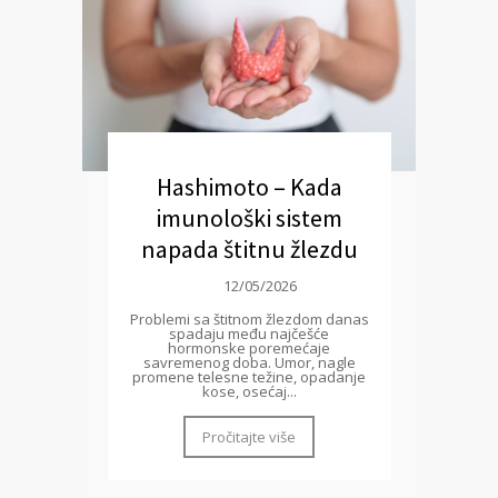
Hashimoto – Kada
imunološki sistem
napada štitnu žlezdu
12/05/2026
Problemi sa štitnom žlezdom danas
spadaju među najčešće
hormonske poremećaje
savremenog doba. Umor, nagle
promene telesne težine, opadanje
kose, osećaj...
Pročitajte više