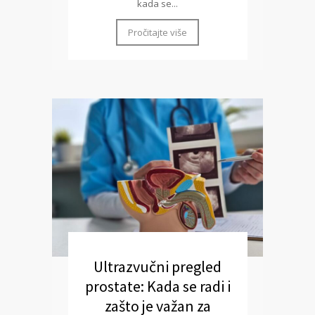
kada se...
Pročitajte više
Ultrazvučni pregled
prostate: Kada se radi i
zašto je važan za