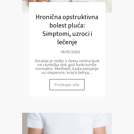
Hronična opstruktivna
bolest pluća:
Simptomi, uzroci i
lečenje
18/05/2026
Disanje je nešto o čemu većina ljudi
ne razmišlja dok god funkcioniše
normalno. Međutim, kada penjanje
uz stepenice, kraća šetnja,...
Pročitajte više