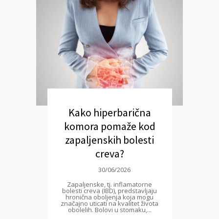
Kako hiperbarična
komora pomaže kod
zapaljenskih bolesti
creva?
30/06/2026
Zapaljenske, tj. inflamatorne
bolesti creva (IBD), predstavljaju
hronična oboljenja koja mogu
značajno uticati na kvalitet života
obolelih. Bolovi u stomaku,...