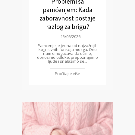
Problemi sa
pamćenjem: Kada
zaboravnost postaje
razlog za brigu?
15/06/2026
Pamćenje je jedna od najvažnijih
kognitivnih funkcija mozga. Ono
nam omogućava da učimo,
donosimo odluke, prepoznajemo
ljude i snalazimo se...
Pročitajte više