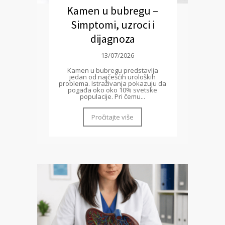
Kamen u bubregu –
Simptomi, uzroci i
dijagnoza
13/07/2026
Kamen u bubregu predstavlja
jedan od najčešćih uroloških
problema. Istraživanja pokazuju da
pogađa oko oko 10% svetske
populacije. Pri čemu...
Pročitajte više