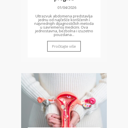
01/04/2026
Ultrazvuk abdomena predstavlja
jednu od najčešće korišćenih i
najvrednijih dijagnostičkih metoda
u savremenoj medicini. Ova
jednostavna, bezbolna i izuzetno
pouzdana...
Pročitajte više