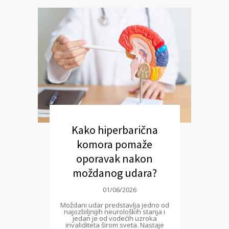
Kako hiperbarična
komora pomaže
oporavak nakon
moždanog udara?
01/06/2026
Moždani udar predstavlja jedno od
najozbiljnijih neuroloških stanja i
jedan je od vodećih uzroka
invaliditeta širom sveta. Nastaje