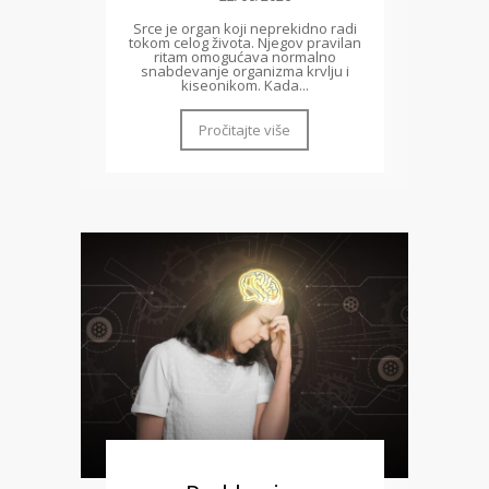
Srce je organ koji neprekidno radi
tokom celog života. Njegov pravilan
ritam omogućava normalno
snabdevanje organizma krvlju i
kiseonikom. Kada...
Pročitajte više