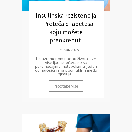
Insulinska rezistencija
– Preteča dijabetesa
koju možete
preokrenuti
20/04/2026
U savremenom načinu života, sve
više ljudi suočava se sa
poremećajima metabolizma. Jedan
od najčešćih i najpodmuklijih među
njima je...
Pročitajte više