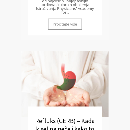
od najčešćih i najopasnijih
kardiovaskularnih oboljenja.
Istraživanja Physicians' Academy
for...
Pročitajte više
Refluks (GERB) – Kada
kiselina peče i kako to