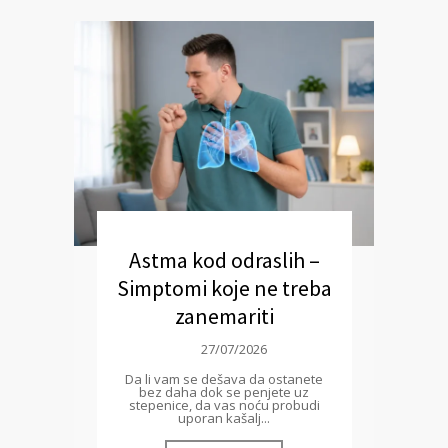
Astma kod odraslih –
Simptomi koje ne treba
zanemariti
27/07/2026
Da li vam se dešava da ostanete
bez daha dok se penjete uz
stepenice, da vas noću probudi
uporan kašalj...