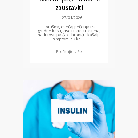
zaustaviti
27/04/2026
Gorušica, osećaj pečenja iza
grudne kosti, kiseli ukus u ustima,
nadutost, pa čak i hronični kašalj -
simptomi su koji...
Pročitajte više