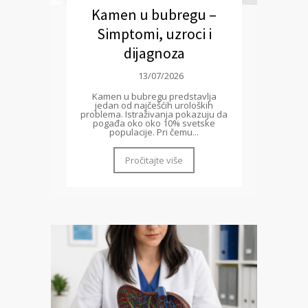
Kamen u bubregu –
Simptomi, uzroci i
dijagnoza
13/07/2026
Kamen u bubregu predstavlja
jedan od najčešćih uroloških
problema. Istraživanja pokazuju da
pogađa oko oko 10% svetske
populacije. Pri čemu...
Pročitajte više