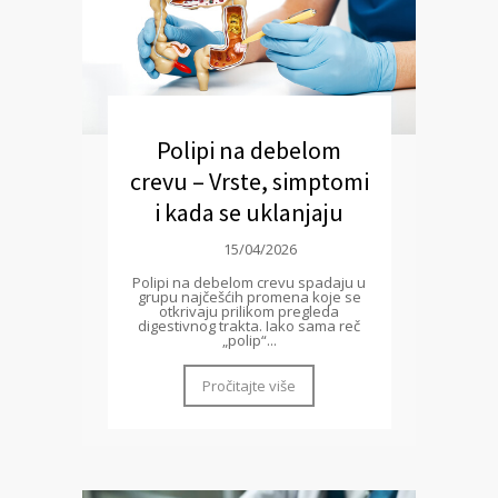
Polipi na debelom
crevu – Vrste, simptomi
i kada se uklanjaju
15/04/2026
Polipi na debelom crevu spadaju u
grupu najčešćih promena koje se
otkrivaju prilikom pregleda
digestivnog trakta. Iako sama reč
„polip“...
Pročitajte više