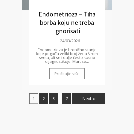
Endometrioza – Tiha
borba koju ne treba
ignorisati
24/03/2026
Endometrioza je hronično stanje
koje pogađa veliki broj žena širom
sveta, ali se i dalje često kasno
dijagnostikuje. Mart se...
Pročitajte više
1
2
3
7
Next »
…