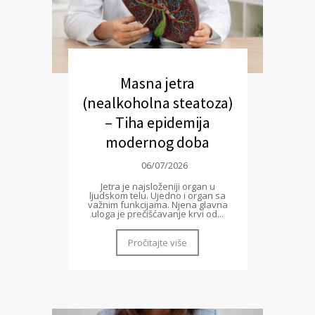
Masna jetra
(nealkoholna steatoza)
– Tiha epidemija
modernog doba
06/07/2026
Jetra je najsloženiji organ u
ljudskom telu. Ujedno i organ sa
važnim funkcijama. Njena glavna
uloga je prečišćavanje krvi od...
Pročitajte više