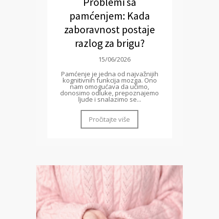
Problemi sa
pamćenjem: Kada
zaboravnost postaje
razlog za brigu?
15/06/2026
Pamćenje je jedna od najvažnijih
kognitivnih funkcija mozga. Ono
nam omogućava da učimo,
donosimo odluke, prepoznajemo
ljude i snalazimo se...
Pročitajte više