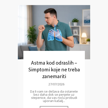
Astma kod odraslih –
Simptomi koje ne treba
zanemariti
27/07/2026
Da li vam se dešava da ostanete
bez daha dok se penjete uz
stepenice, da vas noću probudi
uporan kašalj...