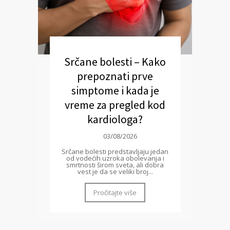
Srčane bolesti – Kako
prepoznati prve
simptome i kada je
vreme za pregled kod
kardiologa?
03/08/2026
Srčane bolesti predstavljaju jedan
od vodećih uzroka obolevanja i
smrtnosti širom sveta, ali dobra
vest je da se veliki broj...
Pročitajte više