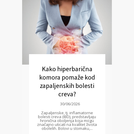
Kako hiperbarična
komora pomaže kod
zapaljenskih bolesti
creva?
30/06/2026
Zapaljenske, tj. inflamatorne
bolesti creva (IBD), predstavljaju
hronična oboljenja koja mogu
značajno uticati na kvalitet života
obolelih. Bolovi u stomaku,...