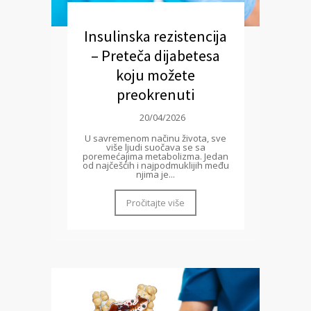
Insulinska rezistencija
– Preteča dijabetesa
koju možete
preokrenuti
20/04/2026
U savremenom načinu života, sve
više ljudi suočava se sa
poremećajima metabolizma. Jedan
od najčešćih i najpodmuklijih među
njima je...
Pročitajte više