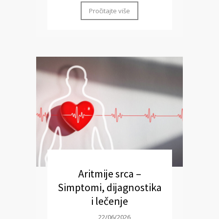
Pročitajte više
Aritmije srca –
Simptomi, dijagnostika
i lečenje
22/06/2026