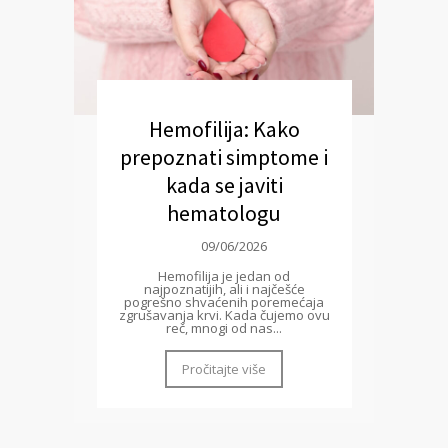
Hemofilija: Kako
prepoznati simptome i
kada se javiti
hematologu
09/06/2026
Hemofilija je jedan od
najpoznatijih, ali i najčešće
pogrešno shvaćenih poremećaja
zgrušavanja krvi. Kada čujemo ovu
reč, mnogi od nas...
Pročitajte više