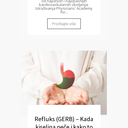
od najčešćih i najopasnijih
kardiovaskularnih oboljenja.
Istraživanja Physicians' Academy
for...
Pročitajte više
Refluks (GERB) – Kada
kiselina peče i kako to