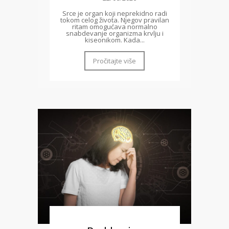
Srce je organ koji neprekidno radi
tokom celog života. Njegov pravilan
ritam omogućava normalno
snabdevanje organizma krvlju i
kiseonikom. Kada...
Pročitajte više