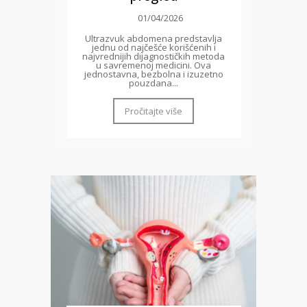
01/04/2026
Ultrazvuk abdomena predstavlja
jednu od najčešće korišćenih i
najvrednijih dijagnostičkih metoda
u savremenoj medicini. Ova
jednostavna, bezbolna i izuzetno
pouzdana...
Pročitajte više