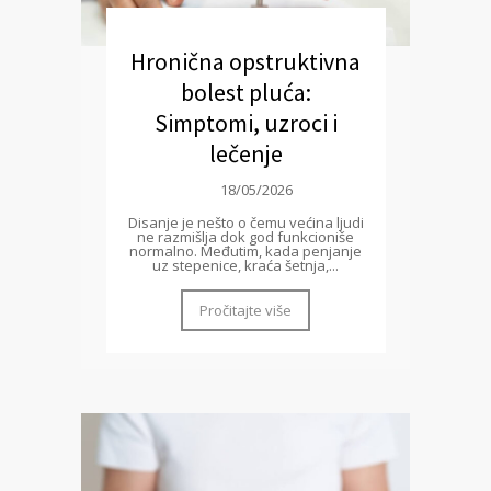
Hronična opstruktivna
bolest pluća:
Simptomi, uzroci i
lečenje
18/05/2026
Disanje je nešto o čemu većina ljudi
ne razmišlja dok god funkcioniše
normalno. Međutim, kada penjanje
uz stepenice, kraća šetnja,...
Pročitajte više