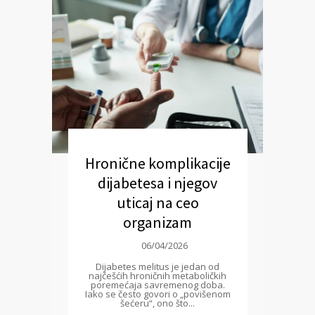
Hronične komplikacije
dijabetesa i njegov
uticaj na ceo
organizam
06/04/2026
Dijabetes melitus je jedan od
najčešćih hroničnih metaboličkih
poremećaja savremenog doba.
Iako se često govori o „povišenom
šećeru“, ono što...