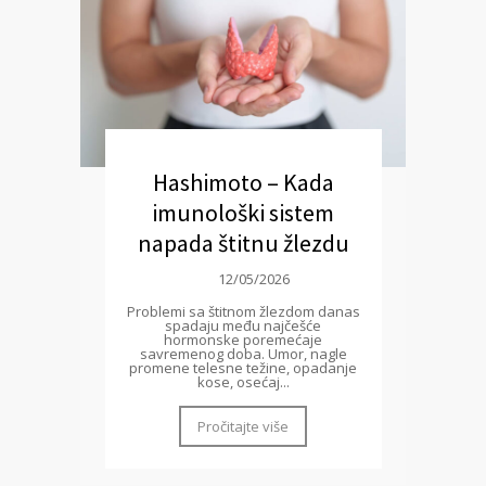
Hashimoto – Kada
imunološki sistem
napada štitnu žlezdu
12/05/2026
Problemi sa štitnom žlezdom danas
spadaju među najčešće
hormonske poremećaje
savremenog doba. Umor, nagle
promene telesne težine, opadanje
kose, osećaj...
Pročitajte više