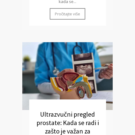
kada se...
Pročitajte više
Ultrazvučni pregled
prostate: Kada se radi i
zašto je važan za