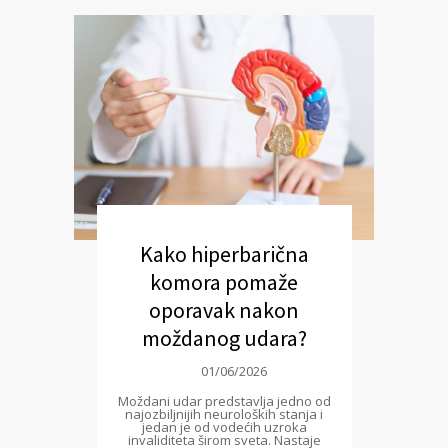
Kako hiperbarična
komora pomaže
oporavak nakon
moždanog udara?
01/06/2026
Moždani udar predstavlja jedno od
najozbiljnijih neuroloških stanja i
jedan je od vodećih uzroka
invaliditeta širom sveta. Nastaje