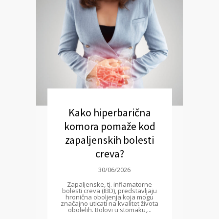
Kako hiperbarična
komora pomaže kod
zapaljenskih bolesti
creva?
30/06/2026
Zapaljenske, tj. inflamatorne
bolesti creva (IBD), predstavljaju
hronična oboljenja koja mogu
značajno uticati na kvalitet života
obolelih. Bolovi u stomaku,...