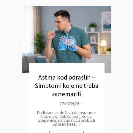
Astma kod odraslih –
Simptomi koje ne treba
zanemariti
27/07/2026
Da li vam se dešava da ostanete
bez daha dok se penjete uz
stepenice, da vas noću probudi
uporan kašalj...