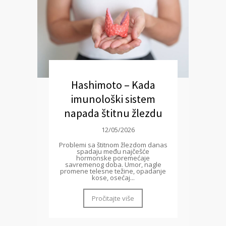
Hashimoto – Kada
imunološki sistem
napada štitnu žlezdu
12/05/2026
Problemi sa štitnom žlezdom danas
spadaju među najčešće
hormonske poremećaje
savremenog doba. Umor, nagle
promene telesne težine, opadanje
kose, osećaj...
Pročitajte više