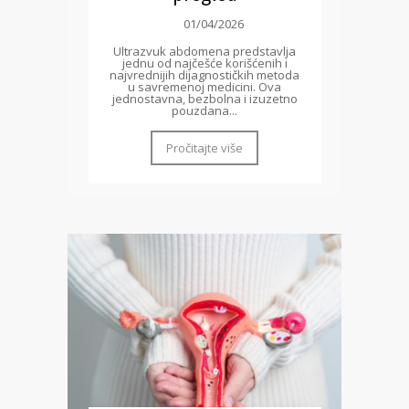
01/04/2026
Ultrazvuk abdomena predstavlja
jednu od najčešće korišćenih i
najvrednijih dijagnostičkih metoda
u savremenoj medicini. Ova
jednostavna, bezbolna i izuzetno
pouzdana...
Pročitajte više