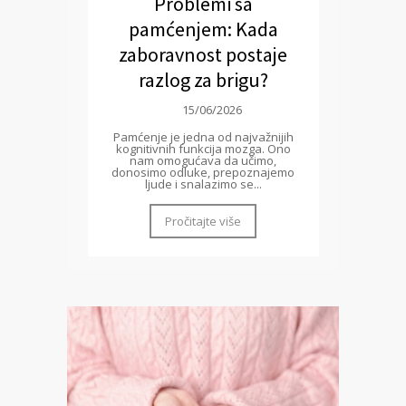
Problemi sa
pamćenjem: Kada
zaboravnost postaje
razlog za brigu?
15/06/2026
Pamćenje je jedna od najvažnijih
kognitivnih funkcija mozga. Ono
nam omogućava da učimo,
donosimo odluke, prepoznajemo
ljude i snalazimo se...
Pročitajte više