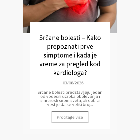
Srčane bolesti – Kako
prepoznati prve
simptome i kada je
vreme za pregled kod
kardiologa?
03/08/2026
Srčane bolesti predstavljaju jedan
od vodećih uzroka obolevanja i
smrtnosti širom sveta, ali dobra
vest je da se veliki broj...
Pročitajte više