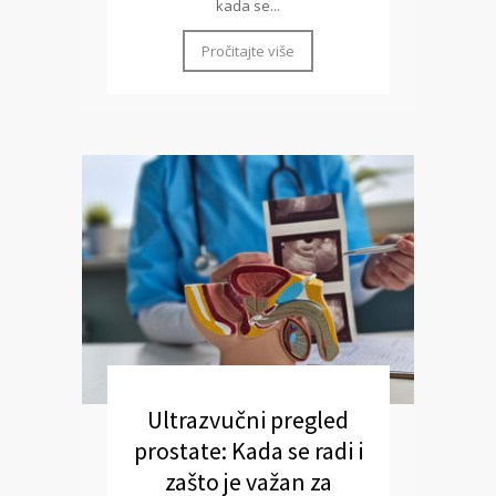
kada se...
Pročitajte više
Ultrazvučni pregled
prostate: Kada se radi i
zašto je važan za