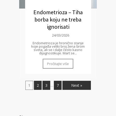
Endometrioza – Tiha
borba koju ne treba
ignorisati
24/03/2026
Endometrioza je hronično stanje
koje pogađa veliki broj žena širom
sveta, ali se i dalje često kasno
dijagnostikuje. Mart se...
Pročitajte više
1
2
3
7
Next »
…