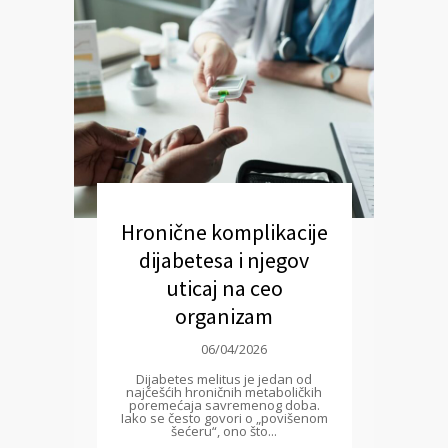
Hronične komplikacije
dijabetesa i njegov
uticaj na ceo
organizam
06/04/2026
Dijabetes melitus je jedan od
najčešćih hroničnih metaboličkih
poremećaja savremenog doba.
Iako se često govori o „povišenom
šećeru“, ono što...