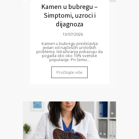
Kamen u bubregu –
Simptomi, uzroci i
dijagnoza
13/07/2026
Kamen u bubregu predstavlja
jedan od najčešćih uroloških
problema. Istraživanja pokazuju da
pogađa oko oko 10% svetske
populacije. Pri čemu...
Pročitajte više