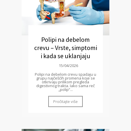
Polipi na debelom
crevu – Vrste, simptomi
i kada se uklanjaju
15/04/2026
Polipi na debelom crevu spadaju u
grupu najčešćih promena koje se
otkrivaju prilikom pregleda
digestivnog trakta. Iako sama reč
„polip“...
Pročitajte više