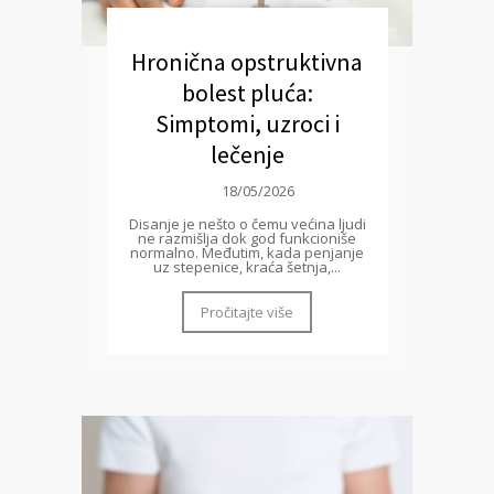
Hronična opstruktivna
bolest pluća:
Simptomi, uzroci i
lečenje
18/05/2026
Disanje je nešto o čemu većina ljudi
ne razmišlja dok god funkcioniše
normalno. Međutim, kada penjanje
uz stepenice, kraća šetnja,...
Pročitajte više