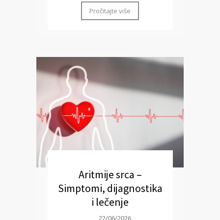
Pročitajte više
Aritmije srca –
Simptomi, dijagnostika
i lečenje
22/06/2026