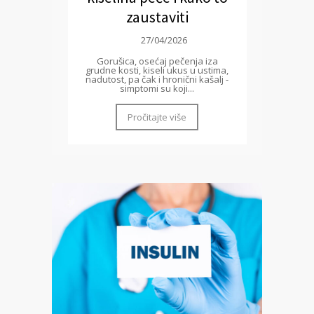
zaustaviti
27/04/2026
Gorušica, osećaj pečenja iza
grudne kosti, kiseli ukus u ustima,
nadutost, pa čak i hronični kašalj -
simptomi su koji...
Pročitajte više