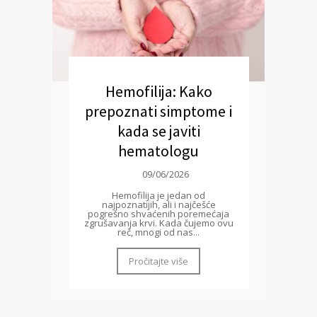
Hemofilija: Kako
prepoznati simptome i
kada se javiti
hematologu
09/06/2026
Hemofilija je jedan od
najpoznatijih, ali i najčešće
pogrešno shvaćenih poremećaja
zgrušavanja krvi. Kada čujemo ovu
reč, mnogi od nas...
Pročitajte više