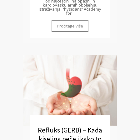
od najčešćih i najopasnijih
kardiovaskularnih oboljenja.
Istraživanja Physicians' Academy
for...
Pročitajte više
Refluks (GERB) – Kada
kiselina peče i kako to