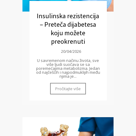
Insulinska rezistencija
– Preteča dijabetesa
koju možete
preokrenuti
20/04/2026
U savremenom načinu života, sve
više ljudi suočava se sa
poremećajima metabolizma. Jedan
od najčešćih i najpodmuklijih među
njima je...
Pročitajte više