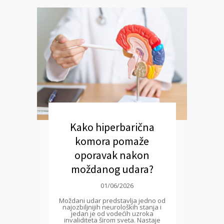
Kako hiperbarična
komora pomaže
oporavak nakon
moždanog udara?
01/06/2026
Moždani udar predstavlja jedno od
najozbiljnijih neuroloških stanja i
jedan je od vodećih uzroka
invaliditeta širom sveta. Nastaje