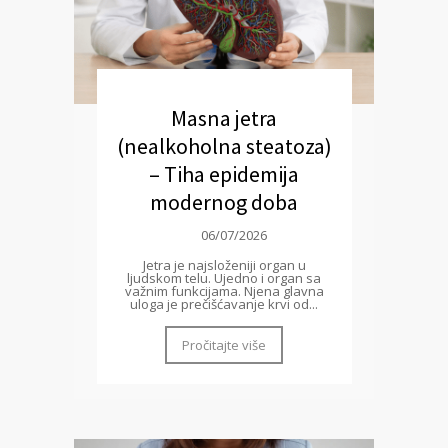
Masna jetra
(nealkoholna steatoza)
– Tiha epidemija
modernog doba
06/07/2026
Jetra je najsloženiji organ u
ljudskom telu. Ujedno i organ sa
važnim funkcijama. Njena glavna
uloga je prečišćavanje krvi od...
Pročitajte više