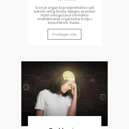
Srce je organ koji neprekidno radi
tokom celog života. Njegov pravilan
ritam omogućava normalno
snabdevanje organizma krvlju i
kiseonikom. Kada...
Pročitajte više