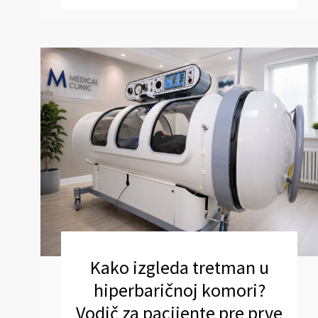
Kako izgleda tretman u
hiperbaričnoj komori?
Vodič za pacijente pre prve