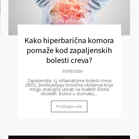
Kako hiperbarična komora
pomaže kod zapaljenskih
bolesti creva?
30/06/2026
Zapaljenske, tj. inflamatorne bolesti creva
(IBD), predstavljaju hronična oboljenja koja
mogu značajno uticati na kvalitet života
obolelih. Bolovi u stomaku,...
Pročitajte više