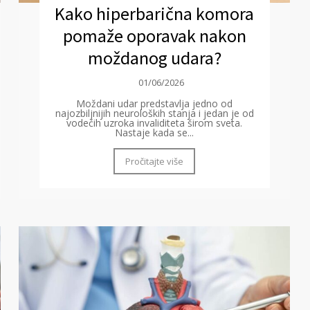
Kako hiperbarična komora
pomaže oporavak nakon
moždanog udara?
01/06/2026
Moždani udar predstavlja jedno od
najozbiljnijih neuroloških stanja i jedan je od
vodećih uzroka invaliditeta širom sveta.
Nastaje kada se...
Pročitajte više