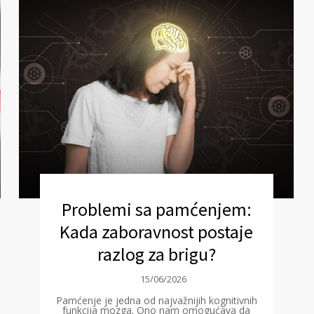
Problemi sa pamćenjem:
Kada zaboravnost postaje
razlog za brigu?
15/06/2026
Pamćenje je jedna od najvažnijih kognitivnih
funkcija mozga. Ono nam omogućava da