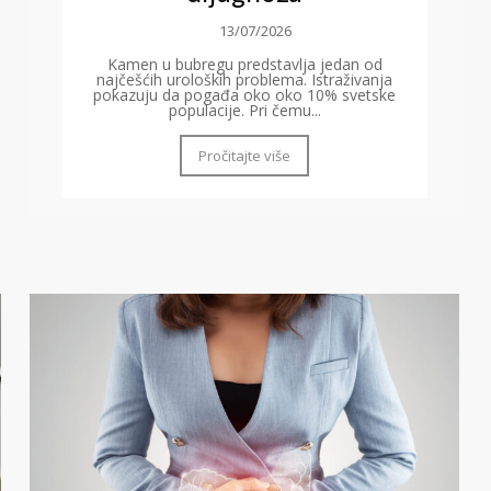
13/07/2026
Kamen u bubregu predstavlja jedan od
najčešćih uroloških problema. Istraživanja
pokazuju da pogađa oko oko 10% svetske
populacije. Pri čemu...
Pročitajte više