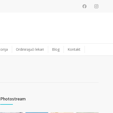
orija
Ordinirajući lekari
Blog
Kontakt
Photostream