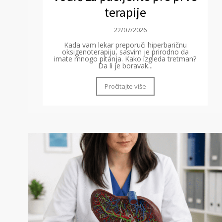
terapije
22/07/2026
Kada vam lekar preporuči hiperbaričnu
oksigenoterapiju, sasvim je prirodno da
imate mnogo pitanja. Kako izgleda tretman?
Da li je boravak...
Pročitajte više