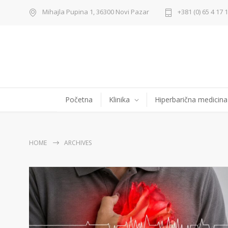
Mihajla Pupina 1, 36300 Novi Pazar
+381 (0) 65 4 17 
Početna
Klinika
Hiperbarična medicina
HOME
ARCHIVES