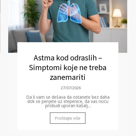
Astma kod odraslih –
Simptomi koje ne treba
zanemariti
27/07/2026
Da li vam se dešava da ostanete bez daha
dok se penjete uz stepenice, da vas noću
probudi uporan kašalj...
Pročitajte više