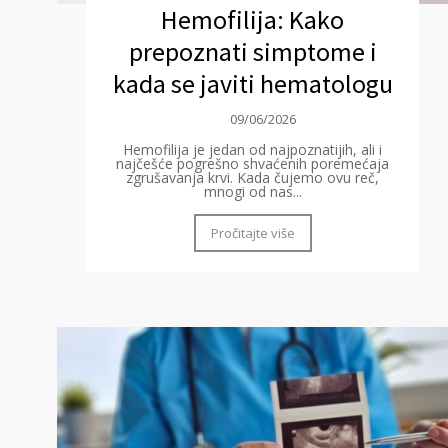
Hemofilija: Kako
prepoznati simptome i
kada se javiti hematologu
09/06/2026
Hemofilija je jedan od najpoznatijih, ali i
najčešće pogrešno shvaćenih poremećaja
zgrušavanja krvi. Kada čujemo ovu reč,
mnogi od nas...
Pročitajte više