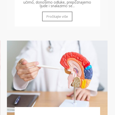
učimo, donosimo odluke, prepoznajemo
ljude i snalazimo se...
Pročitajte više