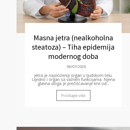
Masna jetra (nealkoholna
steatoza) – Tiha epidemija
modernog doba
06/07/2026
Jetra je najsloženiji organ u ljudskom telu.
Ujedno i organ sa važnim funkcijama. Njena
glavna uloga je prečišćavanje krvi od...
Pročitajte više