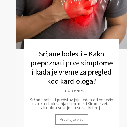
Srčane bolesti – Kako
prepoznati prve simptome
i kada je vreme za pregled
kod kardiologa?
03/08/2026
Srčane bolesti predstavljaju jedan od vodećih
uzroka obolevanja i smrtnosti širom sveta,
ali dobra vest je da se veliki broj...
Pročitajte više