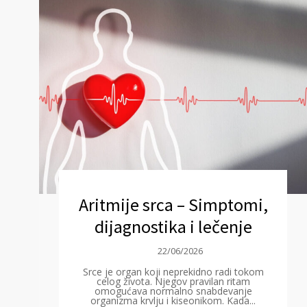
Aritmije srca – Simptomi,
dijagnostika i lečenje
22/06/2026
Srce je organ koji neprekidno radi tokom
celog života. Njegov pravilan ritam
omogućava normalno snabdevanje
organizma krvlju i kiseonikom. Kada...