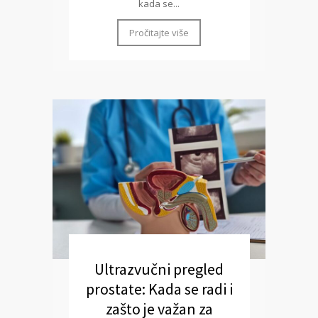
kada se...
Pročitajte više
Ultrazvučni pregled
prostate: Kada se radi i
zašto je važan za