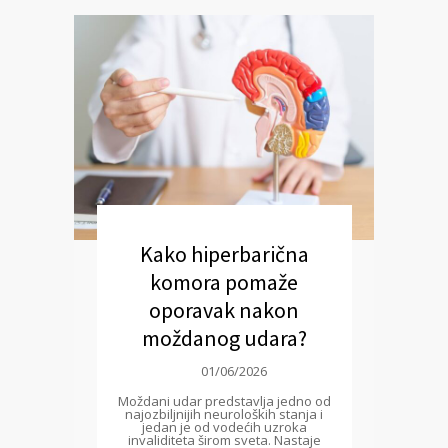
Kako hiperbarična
komora pomaže
oporavak nakon
moždanog udara?
01/06/2026
Moždani udar predstavlja jedno od
najozbiljnijih neuroloških stanja i
jedan je od vodećih uzroka
invaliditeta širom sveta. Nastaje