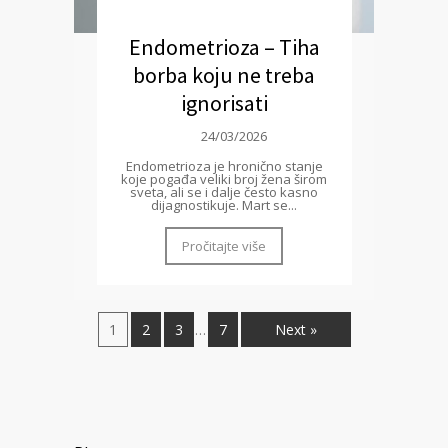
Endometrioza – Tiha
borba koju ne treba
ignorisati
24/03/2026
Endometrioza je hronično stanje
koje pogađa veliki broj žena širom
sveta, ali se i dalje često kasno
dijagnostikuje. Mart se...
Pročitajte više
1
2
3
7
Next »
…