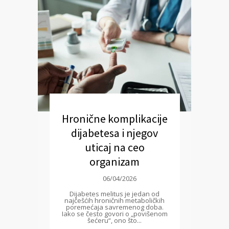
Hronične komplikacije
dijabetesa i njegov
uticaj na ceo
organizam
06/04/2026
Dijabetes melitus je jedan od
najčešćih hroničnih metaboličkih
poremećaja savremenog doba.
Iako se često govori o „povišenom
šećeru“, ono što...