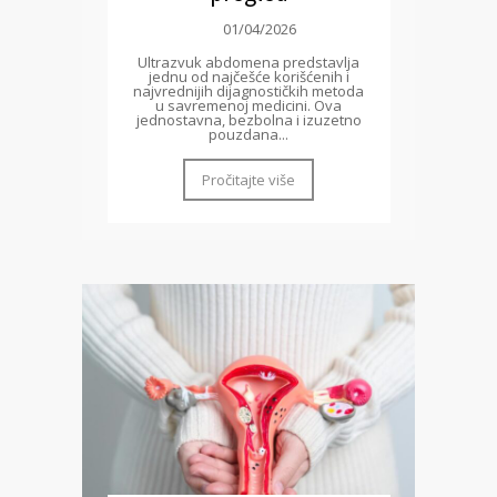
01/04/2026
Ultrazvuk abdomena predstavlja
jednu od najčešće korišćenih i
najvrednijih dijagnostičkih metoda
u savremenoj medicini. Ova
jednostavna, bezbolna i izuzetno
pouzdana...
Pročitajte više