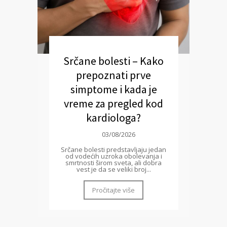
Srčane bolesti – Kako
prepoznati prve
simptome i kada je
vreme za pregled kod
kardiologa?
03/08/2026
Srčane bolesti predstavljaju jedan
od vodećih uzroka obolevanja i
smrtnosti širom sveta, ali dobra
vest je da se veliki broj...
Pročitajte više