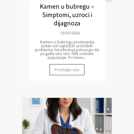
Kamen u bubregu –
Simptomi, uzroci i
dijagnoza
13/07/2026
Kamen u bubregu predstavlja
jedan od najčešćih uroloških
problema. Istraživanja pokazuju da
pogađa oko oko 10% svetske
populacije. Pri čemu...
Pročitajte više