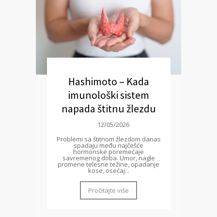
Hashimoto – Kada
imunološki sistem
napada štitnu žlezdu
12/05/2026
Problemi sa štitnom žlezdom danas
spadaju među najčešće
hormonske poremećaje
savremenog doba. Umor, nagle
promene telesne težine, opadanje
kose, osećaj...
Pročitajte više