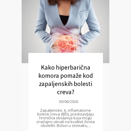
Kako hiperbarična
komora pomaže kod
zapaljenskih bolesti
creva?
30/06/2026
Zapaljenske, tj. inflamatorne
bolesti creva (IBD), predstavljaju
hronična oboljenja koja mogu
značajno uticati na kvalitet života
obolelih. Bolovi u stomaku,...