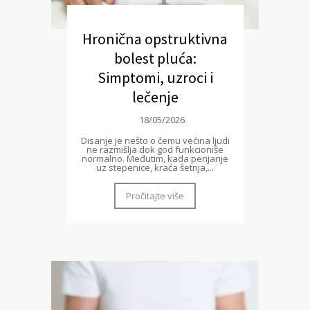
Hronična opstruktivna
bolest pluća:
Simptomi, uzroci i
lečenje
18/05/2026
Disanje je nešto o čemu većina ljudi
ne razmišlja dok god funkcioniše
normalno. Međutim, kada penjanje
uz stepenice, kraća šetnja,...
Pročitajte više