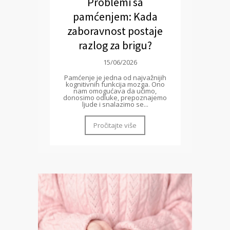
Problemi sa
pamćenjem: Kada
zaboravnost postaje
razlog za brigu?
15/06/2026
Pamćenje je jedna od najvažnijih
kognitivnih funkcija mozga. Ono
nam omogućava da učimo,
donosimo odluke, prepoznajemo
ljude i snalazimo se...
Pročitajte više