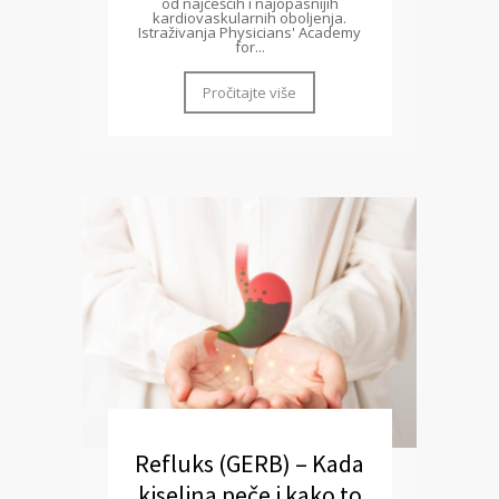
od najčešćih i najopasnijih
kardiovaskularnih oboljenja.
Istraživanja Physicians' Academy
for...
Pročitajte više
Refluks (GERB) – Kada
kiselina peče i kako to