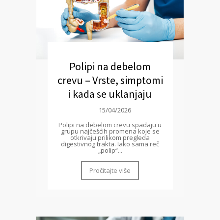
Polipi na debelom
crevu – Vrste, simptomi
i kada se uklanjaju
15/04/2026
Polipi na debelom crevu spadaju u
grupu najčešćih promena koje se
otkrivaju prilikom pregleda
digestivnog trakta. Iako sama reč
„polip“...
Pročitajte više