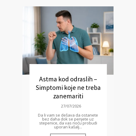
Astma kod odraslih –
Simptomi koje ne treba
zanemariti
27/07/2026
Da li vam se dešava da ostanete
bez daha dok se penjete uz
stepenice, da vas noću probudi
uporan kašalj...