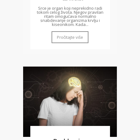
Srce je organ koji neprekidno radi
tokom celog života. Njegov pravilan
ritam omogućava normalno
snabdevanje organizma krvlju i
kiseonikom. Kada...
Pročitajte više