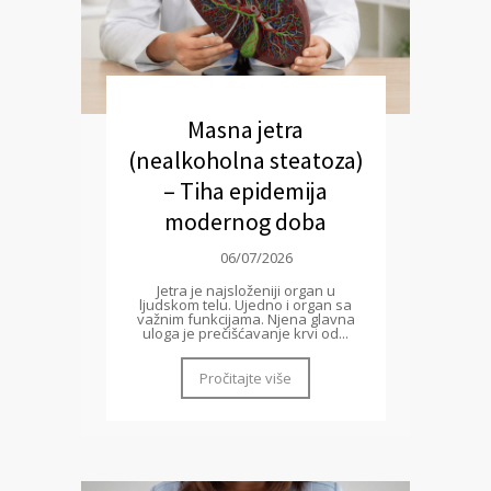
Masna jetra
(nealkoholna steatoza)
– Tiha epidemija
modernog doba
06/07/2026
Jetra je najsloženiji organ u
ljudskom telu. Ujedno i organ sa
važnim funkcijama. Njena glavna
uloga je prečišćavanje krvi od...
Pročitajte više