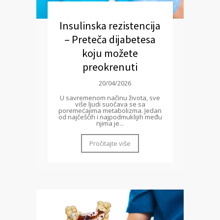
Insulinska rezistencija
– Preteča dijabetesa
koju možete
preokrenuti
20/04/2026
U savremenom načinu života, sve
više ljudi suočava se sa
poremećajima metabolizma. Jedan
od najčešćih i najpodmuklijih među
njima je...
Pročitajte više