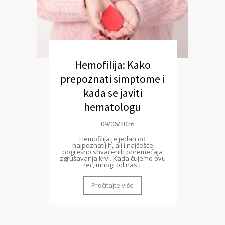
Hemofilija: Kako
prepoznati simptome i
kada se javiti
hematologu
09/06/2026
Hemofilija je jedan od
najpoznatijih, ali i najčešće
pogrešno shvaćenih poremećaja
zgrušavanja krvi. Kada čujemo ovu
reč, mnogi od nas...
Pročitajte više