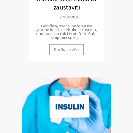
zaustaviti
27/04/2026
Gorušica, osećaj pečenja iza
grudne kosti, kiseli ukus u ustima,
nadutost, pa čak i hronični kašalj -
simptomi su koji...
Pročitajte više