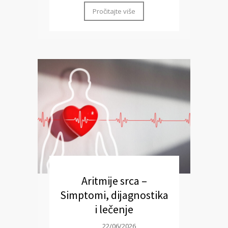
Pročitajte više
Aritmije srca –
Simptomi, dijagnostika
i lečenje
22/06/2026