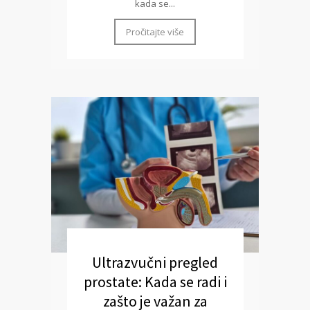
kada se...
Pročitajte više
Ultrazvučni pregled
prostate: Kada se radi i
zašto je važan za