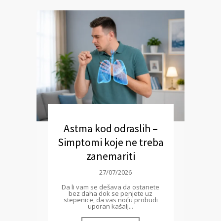
Astma kod odraslih –
Simptomi koje ne treba
zanemariti
27/07/2026
Da li vam se dešava da ostanete
bez daha dok se penjete uz
stepenice, da vas noću probudi
uporan kašalj...