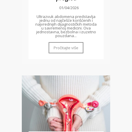
01/04/2026
Ultrazvuk abdomena predstavlja
jednu od najčešće korišćenih i
najvrednijih dijagnostičkih metoda
u savremenoj medicini. Ova
jednostavna, bezbolna i izuzetno
pouzdana...
Pročitajte više