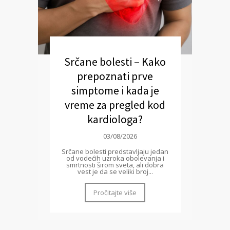
Srčane bolesti – Kako
prepoznati prve
simptome i kada je
vreme za pregled kod
kardiologa?
03/08/2026
Srčane bolesti predstavljaju jedan
od vodećih uzroka obolevanja i
smrtnosti širom sveta, ali dobra
vest je da se veliki broj...
Pročitajte više