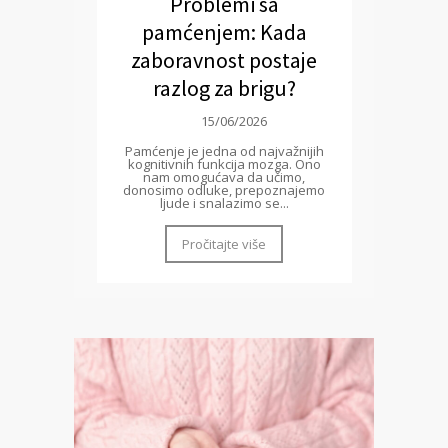
Problemi sa
pamćenjem: Kada
zaboravnost postaje
razlog za brigu?
15/06/2026
Pamćenje je jedna od najvažnijih
kognitivnih funkcija mozga. Ono
nam omogućava da učimo,
donosimo odluke, prepoznajemo
ljude i snalazimo se...
Pročitajte više