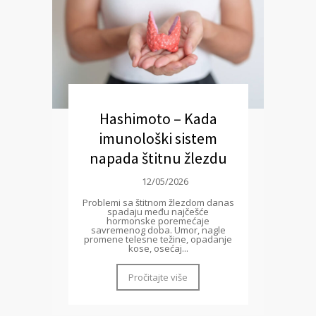
Hashimoto – Kada
imunološki sistem
napada štitnu žlezdu
12/05/2026
Problemi sa štitnom žlezdom danas
spadaju među najčešće
hormonske poremećaje
savremenog doba. Umor, nagle
promene telesne težine, opadanje
kose, osećaj...
Pročitajte više