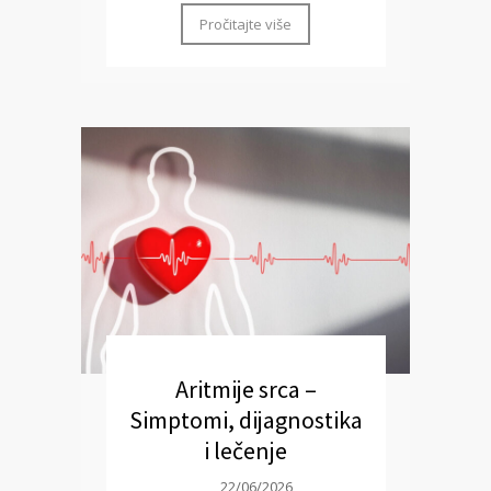
Pročitajte više
Aritmije srca –
Simptomi, dijagnostika
i lečenje
22/06/2026