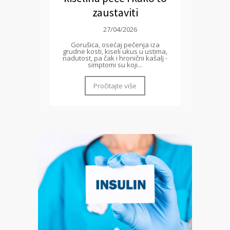
zaustaviti
27/04/2026
Gorušica, osećaj pečenja iza
grudne kosti, kiseli ukus u ustima,
nadutost, pa čak i hronični kašalj -
simptomi su koji...
Pročitajte više