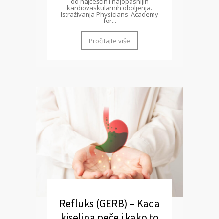
od najčešćih i najopasnijih
kardiovaskularnih oboljenja.
Istraživanja Physicians' Academy
for...
Pročitajte više
Refluks (GERB) – Kada
kiselina peče i kako to