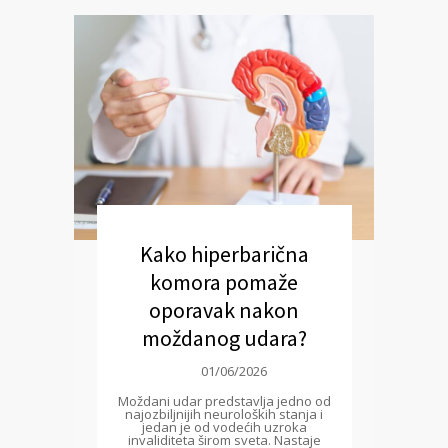
Kako hiperbarična
komora pomaže
oporavak nakon
moždanog udara?
01/06/2026
Moždani udar predstavlja jedno od
najozbiljnijih neuroloških stanja i
jedan je od vodećih uzroka
invaliditeta širom sveta. Nastaje