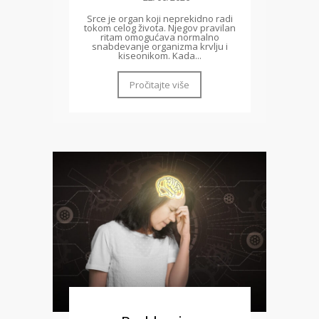
Srce je organ koji neprekidno radi
tokom celog života. Njegov pravilan
ritam omogućava normalno
snabdevanje organizma krvlju i
kiseonikom. Kada...
Pročitajte više