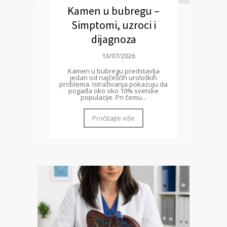
Kamen u bubregu –
Simptomi, uzroci i
dijagnoza
13/07/2026
Kamen u bubregu predstavlja
jedan od najčešćih uroloških
problema. Istraživanja pokazuju da
pogađa oko oko 10% svetske
populacije. Pri čemu...
Pročitajte više