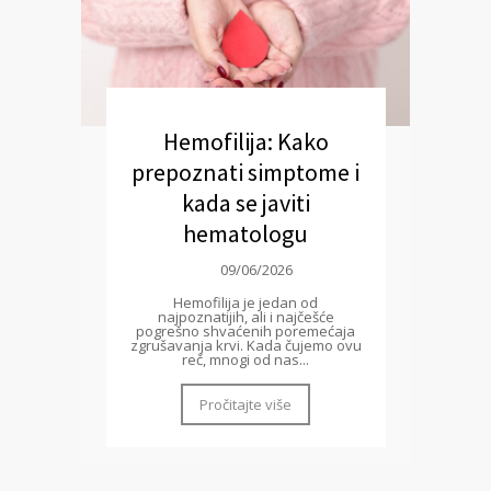
Hemofilija: Kako
prepoznati simptome i
kada se javiti
hematologu
09/06/2026
Hemofilija je jedan od
najpoznatijih, ali i najčešće
pogrešno shvaćenih poremećaja
zgrušavanja krvi. Kada čujemo ovu
reč, mnogi od nas...
Pročitajte više