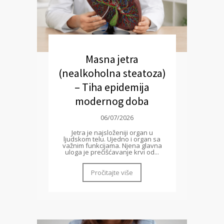
Masna jetra
(nealkoholna steatoza)
– Tiha epidemija
modernog doba
06/07/2026
Jetra je najsloženiji organ u
ljudskom telu. Ujedno i organ sa
važnim funkcijama. Njena glavna
uloga je prečišćavanje krvi od...
Pročitajte više