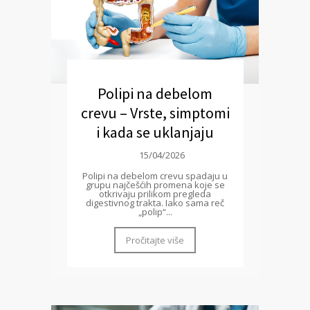
Polipi na debelom
crevu – Vrste, simptomi
i kada se uklanjaju
15/04/2026
Polipi na debelom crevu spadaju u
grupu najčešćih promena koje se
otkrivaju prilikom pregleda
digestivnog trakta. Iako sama reč
„polip“...
Pročitajte više