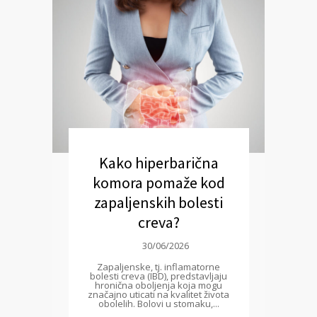
Kako hiperbarična
komora pomaže kod
zapaljenskih bolesti
creva?
30/06/2026
Zapaljenske, tj. inflamatorne
bolesti creva (IBD), predstavljaju
hronična oboljenja koja mogu
značajno uticati na kvalitet života
obolelih. Bolovi u stomaku,...