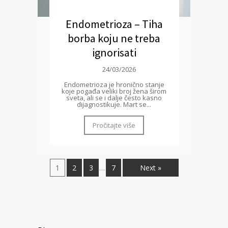
Endometrioza – Tiha
borba koju ne treba
ignorisati
24/03/2026
Endometrioza je hronično stanje
koje pogađa veliki broj žena širom
sveta, ali se i dalje često kasno
dijagnostikuje. Mart se...
Pročitajte više
1
2
3
7
Next »
…