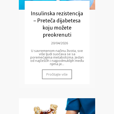
Insulinska rezistencija
– Preteča dijabetesa
koju možete
preokrenuti
20/04/2026
U savremenom načinu života, sve
više ljudi suočava se sa
poremećajima metabolizma. Jedan
od najčešćih i najpodmuklijih među
njima je...
Pročitajte više