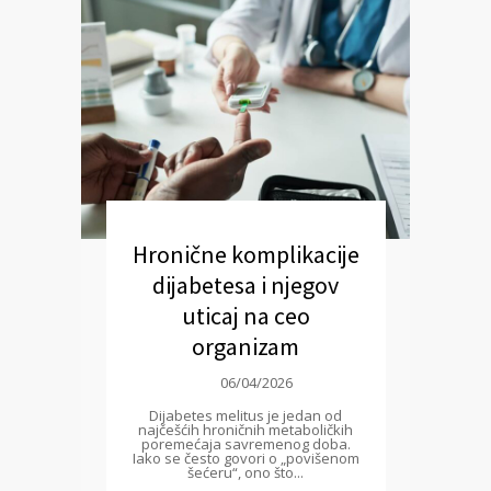
Hronične komplikacije
dijabetesa i njegov
uticaj na ceo
organizam
06/04/2026
Dijabetes melitus je jedan od
najčešćih hroničnih metaboličkih
poremećaja savremenog doba.
Iako se često govori o „povišenom
šećeru“, ono što...