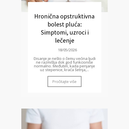
Hronična opstruktivna
bolest pluća:
Simptomi, uzroci i
lečenje
18/05/2026
Disanje je nešto o čemu većina ljudi
ne razmišlja dok god funkcioniše
normalno. Međutim, kada penjanje
uz stepenice, kraća šetnja,...
Pročitajte više