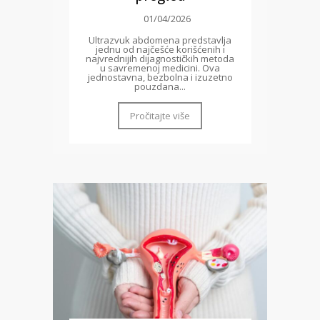
01/04/2026
Ultrazvuk abdomena predstavlja
jednu od najčešće korišćenih i
najvrednijih dijagnostičkih metoda
u savremenoj medicini. Ova
jednostavna, bezbolna i izuzetno
pouzdana...
Pročitajte više