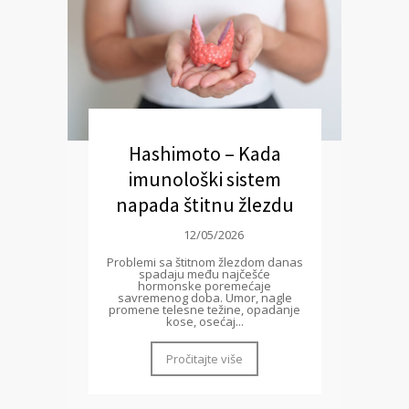
Hashimoto – Kada
imunološki sistem
napada štitnu žlezdu
12/05/2026
Problemi sa štitnom žlezdom danas
spadaju među najčešće
hormonske poremećaje
savremenog doba. Umor, nagle
promene telesne težine, opadanje
kose, osećaj...
Pročitajte više