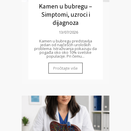
Kamen u bubregu –
Simptomi, uzroci i
dijagnoza
13/07/2026
Kamen u bubregu predstavlja
jedan od najčešćih uroloških
problema. Istraživanja pokazuju da
pogađa oko oko 10% svetske
populacije. Pri čemu...
Pročitajte više