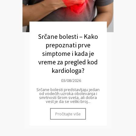
Srčane bolesti – Kako
prepoznati prve
simptome i kada je
vreme za pregled kod
kardiologa?
03/08/2026
Srčane bolesti predstavljaju jedan
od vodećih uzroka obolevanja i
smrtnosti širom sveta, ali dobra
vest je da se veliki broj...
Pročitajte više