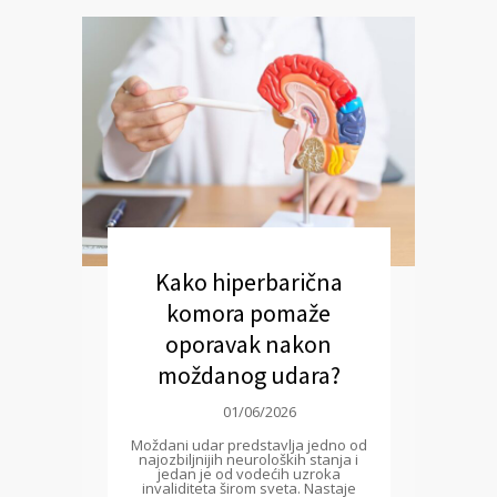
Kako hiperbarična
komora pomaže
oporavak nakon
moždanog udara?
01/06/2026
Moždani udar predstavlja jedno od
najozbiljnijih neuroloških stanja i
jedan je od vodećih uzroka
invaliditeta širom sveta. Nastaje