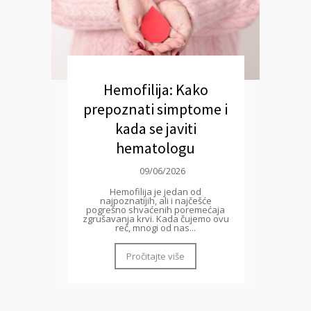
Hemofilija: Kako
prepoznati simptome i
kada se javiti
hematologu
09/06/2026
Hemofilija je jedan od
najpoznatijih, ali i najčešće
pogrešno shvaćenih poremećaja
zgrušavanja krvi. Kada čujemo ovu
reč, mnogi od nas...
Pročitajte više