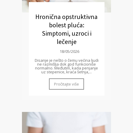
Hronična opstruktivna
bolest pluća:
Simptomi, uzroci i
lečenje
18/05/2026
Disanje je nešto o čemu većina ljudi
ne razmišlja dok god funkcioniše
normalno. Međutim, kada penjanje
uz stepenice, kraća šetnja,...
Pročitajte više