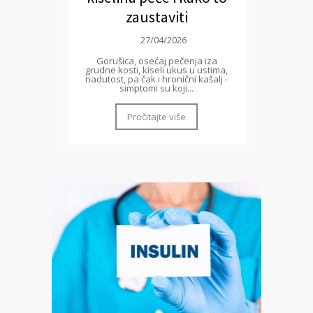
zaustaviti
27/04/2026
Gorušica, osećaj pečenja iza
grudne kosti, kiseli ukus u ustima,
nadutost, pa čak i hronični kašalj -
simptomi su koji...
Pročitajte više