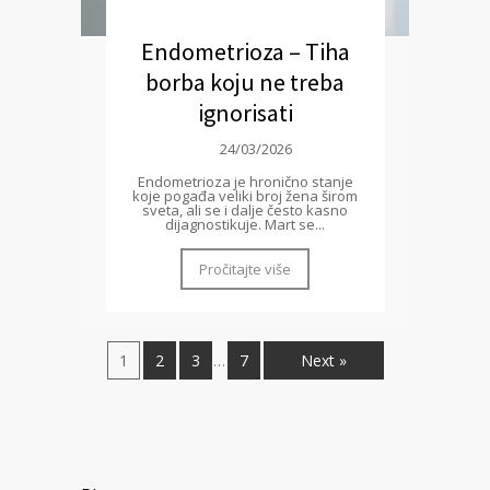
Endometrioza – Tiha
borba koju ne treba
ignorisati
24/03/2026
Endometrioza je hronično stanje
koje pogađa veliki broj žena širom
sveta, ali se i dalje često kasno
dijagnostikuje. Mart se...
Pročitajte više
1
2
3
7
Next »
…