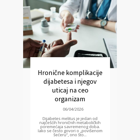
Hronične komplikacije
dijabetesa i njegov
uticaj na ceo
organizam
06/04/2026
Dijabetes melitus je jedan od
najčešćih hroničnih metaboličkih
poremećaja savremenog doba.
Iako se često govori o „povišenom
šećeru“, ono što...