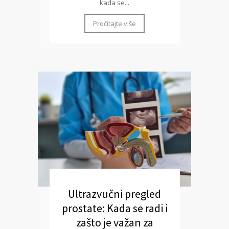
kada se...
Pročitajte više
Ultrazvučni pregled
prostate: Kada se radi i
zašto je važan za