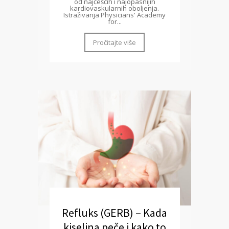
od najčešćih i najopasnijih
kardiovaskularnih oboljenja.
Istraživanja Physicians' Academy
for...
Pročitajte više
Refluks (GERB) – Kada
kiselina peče i kako to