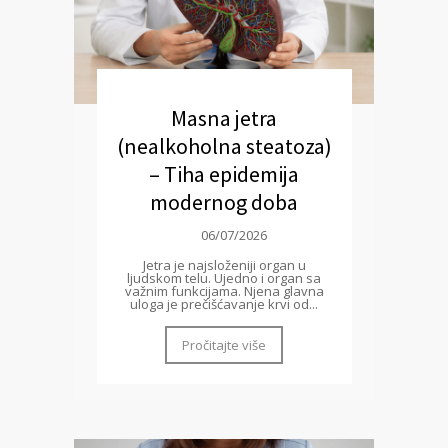
Masna jetra
(nealkoholna steatoza)
– Tiha epidemija
modernog doba
06/07/2026
Jetra je najsloženiji organ u
ljudskom telu. Ujedno i organ sa
važnim funkcijama. Njena glavna
uloga je prečišćavanje krvi od...
Pročitajte više