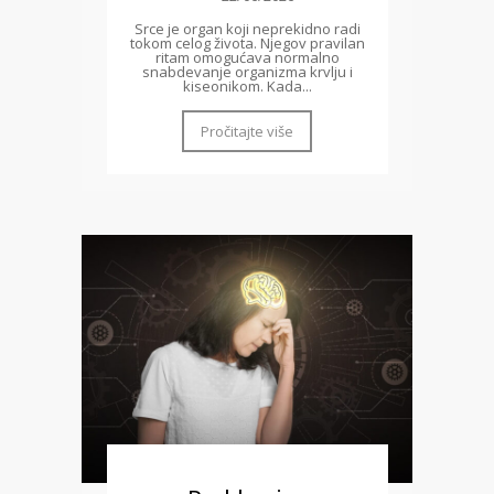
Srce je organ koji neprekidno radi
tokom celog života. Njegov pravilan
ritam omogućava normalno
snabdevanje organizma krvlju i
kiseonikom. Kada...
Pročitajte više