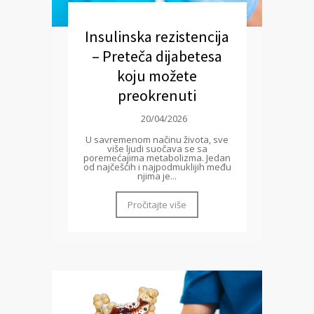
Insulinska rezistencija
– Preteča dijabetesa
koju možete
preokrenuti
20/04/2026
U savremenom načinu života, sve
više ljudi suočava se sa
poremećajima metabolizma. Jedan
od najčešćih i najpodmuklijih među
njima je...
Pročitajte više