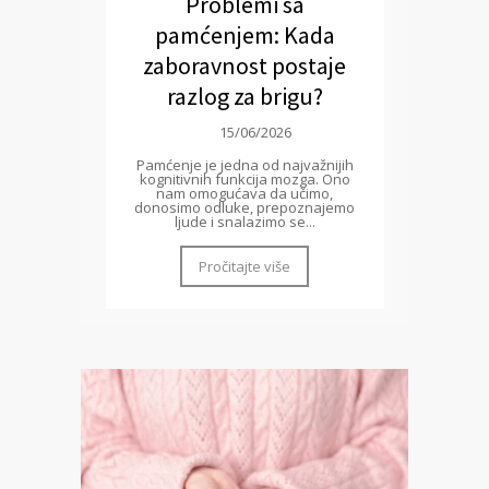
Problemi sa
pamćenjem: Kada
zaboravnost postaje
razlog za brigu?
15/06/2026
Pamćenje je jedna od najvažnijih
kognitivnih funkcija mozga. Ono
nam omogućava da učimo,
donosimo odluke, prepoznajemo
ljude i snalazimo se...
Pročitajte više