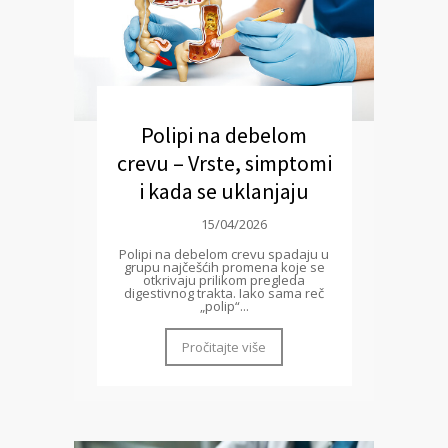
Polipi na debelom
crevu – Vrste, simptomi
i kada se uklanjaju
15/04/2026
Polipi na debelom crevu spadaju u
grupu najčešćih promena koje se
otkrivaju prilikom pregleda
digestivnog trakta. Iako sama reč
„polip“...
Pročitajte više