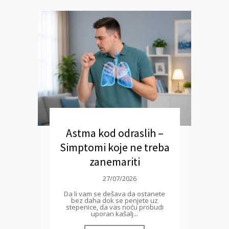
Astma kod odraslih –
Simptomi koje ne treba
zanemariti
27/07/2026
Da li vam se dešava da ostanete
bez daha dok se penjete uz
stepenice, da vas noću probudi
uporan kašalj...