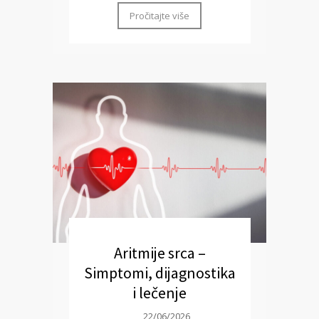
Pročitajte više
Aritmije srca –
Simptomi, dijagnostika
i lečenje
22/06/2026