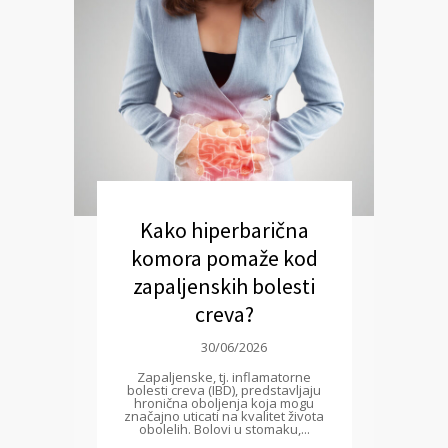
Kako hiperbarična
komora pomaže kod
zapaljenskih bolesti
creva?
30/06/2026
Zapaljenske, tj. inflamatorne
bolesti creva (IBD), predstavljaju
hronična oboljenja koja mogu
značajno uticati na kvalitet života
obolelih. Bolovi u stomaku,...