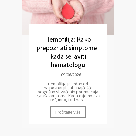
Hemofilija: Kako
prepoznati simptome i
kada se javiti
hematologu
09/06/2026
Hemofilija je jedan od
najpoznatijih, ali i najčešće
pogrešno shvaćenih poremećaja
zgrušavanja krvi. Kada čujemo ovu
reč, mnogi od nas...
Pročitajte više