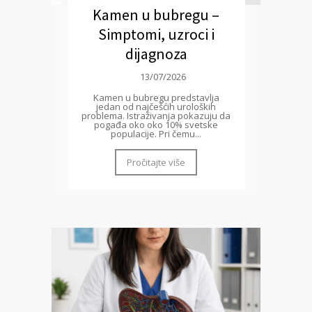
Kamen u bubregu –
Simptomi, uzroci i
dijagnoza
13/07/2026
Kamen u bubregu predstavlja
jedan od najčešćih uroloških
problema. Istraživanja pokazuju da
pogađa oko oko 10% svetske
populacije. Pri čemu...
Pročitajte više