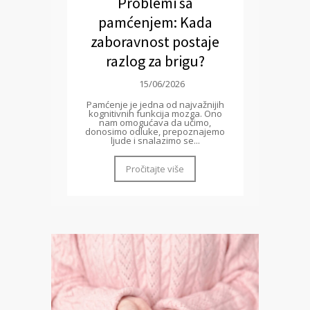
Problemi sa
pamćenjem: Kada
zaboravnost postaje
razlog za brigu?
15/06/2026
Pamćenje je jedna od najvažnijih
kognitivnih funkcija mozga. Ono
nam omogućava da učimo,
donosimo odluke, prepoznajemo
ljude i snalazimo se...
Pročitajte više