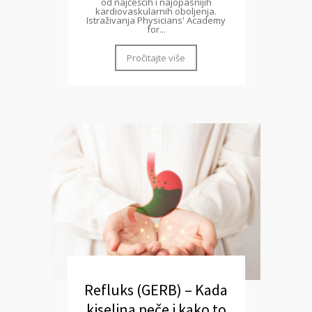
od najčešćih i najopasnijih
kardiovaskularnih oboljenja.
Istraživanja Physicians' Academy
for...
Pročitajte više
Refluks (GERB) – Kada
kiselina peče i kako to