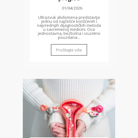
01/04/2026
Ultrazvuk abdomena predstavlja
jednu od najčešće korišćenih i
najvrednijih dijagnostičkih metoda
u savremenoj medicini. Ova
jednostavna, bezbolna i izuzetno
pouzdana...
Pročitajte više