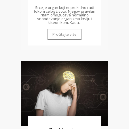
Srce je organ koji neprekidno radi
tokom celog života. Njegov pravilan
ritam omogućava normalno
snabdevanje organizma krvlju i
kiseonikom. Kada...
Pročitajte više