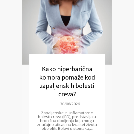
Kako hiperbarična
komora pomaže kod
zapaljenskih bolesti
creva?
30/06/2026
Zapaljenske, tj. inflamatorne
bolesti creva (IBD), predstavljaju
hronična oboljenja koja mogu
značajno uticati na kvalitet života
obolelih. Bolovi u stomaku,...