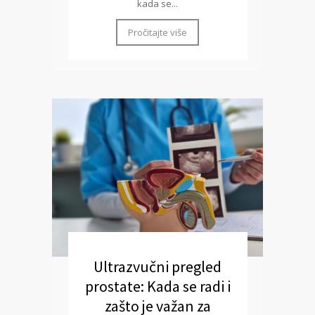
kada se...
Pročitajte više
Ultrazvučni pregled
prostate: Kada se radi i
zašto je važan za