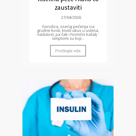
zaustaviti
27/04/2026
Gorušica, osećaj pečenja iza
grudne kosti, kiseli ukus u ustima,
nadutost, pa čak i hronični kašalj -
simptomi su koji...
Pročitajte više