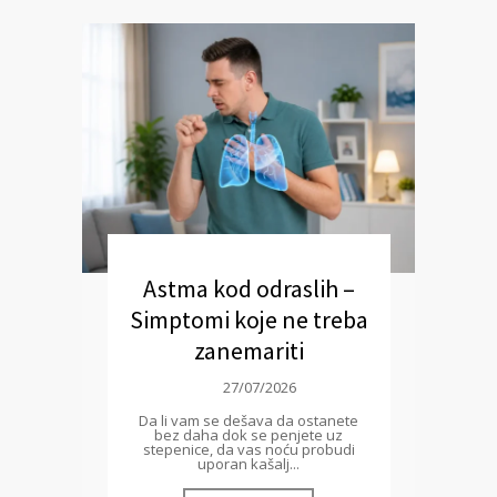
Astma kod odraslih –
Simptomi koje ne treba
zanemariti
27/07/2026
Da li vam se dešava da ostanete
bez daha dok se penjete uz
stepenice, da vas noću probudi
uporan kašalj...