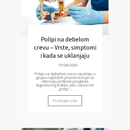
Polipi na debelom
crevu – Vrste, simptomi
i kada se uklanjaju
15/04/2026
Polipi na debelom crevu spadaju u
grupu najčešćih promena koje se
otkrivaju prilikom pregleda
digestivnog trakta. Iako sama reč
„polip“...
Pročitajte više