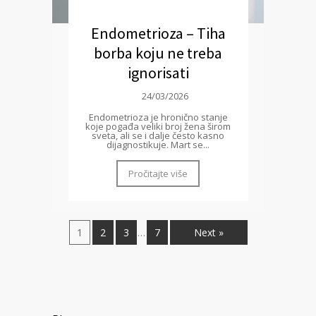
Endometrioza – Tiha
borba koju ne treba
ignorisati
24/03/2026
Endometrioza je hronično stanje
koje pogađa veliki broj žena širom
sveta, ali se i dalje često kasno
dijagnostikuje. Mart se...
Pročitajte više
1
2
3
7
Next »
…