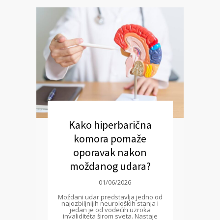
Kako hiperbarična
komora pomaže
oporavak nakon
moždanog udara?
01/06/2026
Moždani udar predstavlja jedno od
najozbiljnijih neuroloških stanja i
jedan je od vodećih uzroka
invaliditeta širom sveta. Nastaje