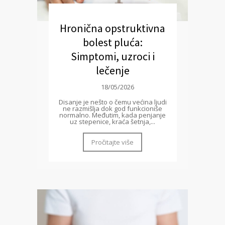
Hronična opstruktivna
bolest pluća:
Simptomi, uzroci i
lečenje
18/05/2026
Disanje je nešto o čemu većina ljudi
ne razmišlja dok god funkcioniše
normalno. Međutim, kada penjanje
uz stepenice, kraća šetnja,...
Pročitajte više