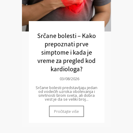
Srčane bolesti – Kako
prepoznati prve
simptome i kada je
vreme za pregled kod
kardiologa?
03/08/2026
Srčane bolesti predstavljaju jedan
od vodećih uzroka obolevanja i
smrtnosti širom sveta, ali dobra
vest je da se veliki broj...
Pročitajte više