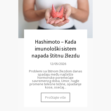
Hashimoto – Kada
imunološki sistem
napada štitnu žlezdu
12/05/2026
Problemi sa štitnom žlezdom danas
spadaju među najčešće
hormonske poremećaje
savremenog doba. Umor, nagle
promene telesne težine, opadanje
kose, osećaj...
Pročitajte više