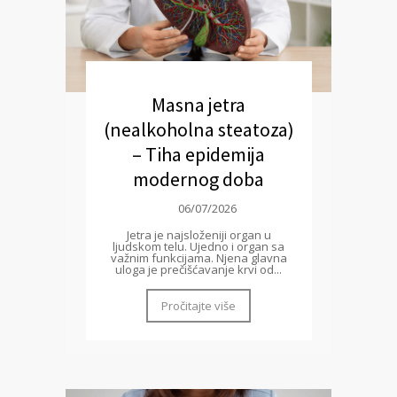
Masna jetra
(nealkoholna steatoza)
– Tiha epidemija
modernog doba
06/07/2026
Jetra je najsloženiji organ u
ljudskom telu. Ujedno i organ sa
važnim funkcijama. Njena glavna
uloga je prečišćavanje krvi od...
Pročitajte više