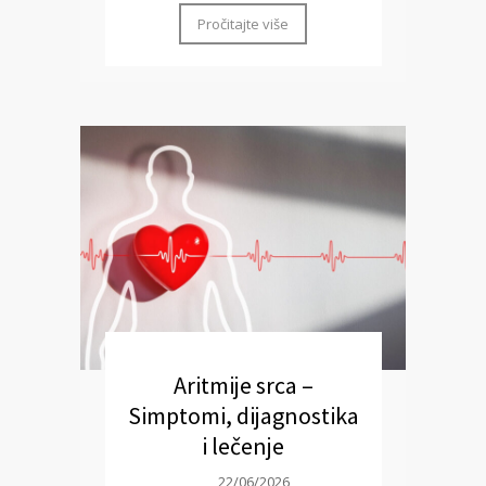
Pročitajte više
Aritmije srca –
Simptomi, dijagnostika
i lečenje
22/06/2026