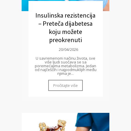
Insulinska rezistencija
– Preteča dijabetesa
koju možete
preokrenuti
20/04/2026
U savremenom načinu života, sve
više ljudi suočava se sa
poremećajima metabolizma. Jedan
od najčešćih i najpodmuklijih među
njima je...
Pročitajte više