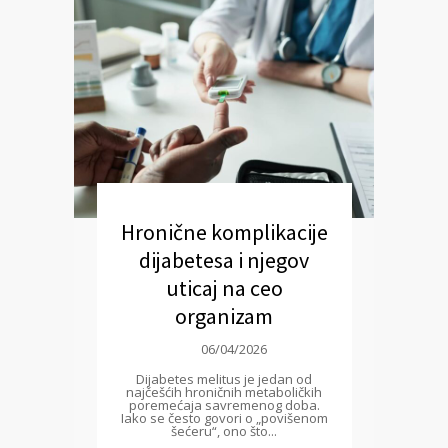
Hronične komplikacije
dijabetesa i njegov
uticaj na ceo
organizam
06/04/2026
Dijabetes melitus je jedan od
najčešćih hroničnih metaboličkih
poremećaja savremenog doba.
Iako se često govori o „povišenom
šećeru“, ono što...