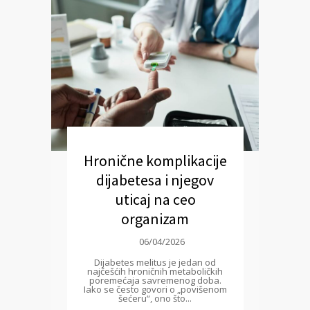
Hronične komplikacije
dijabetesa i njegov
uticaj na ceo
organizam
06/04/2026
Dijabetes melitus je jedan od
najčešćih hroničnih metaboličkih
poremećaja savremenog doba.
Iako se često govori o „povišenom
šećeru“, ono što...