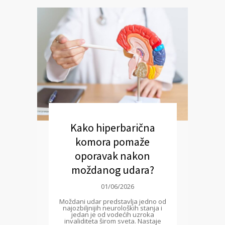
Kako hiperbarična
komora pomaže
oporavak nakon
moždanog udara?
01/06/2026
Moždani udar predstavlja jedno od
najozbiljnijih neuroloških stanja i
jedan je od vodećih uzroka
invaliditeta širom sveta. Nastaje