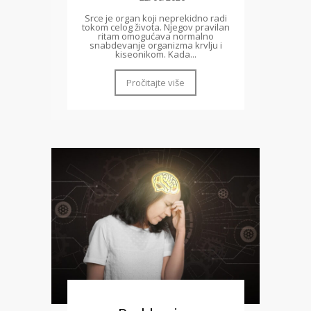
Srce je organ koji neprekidno radi
tokom celog života. Njegov pravilan
ritam omogućava normalno
snabdevanje organizma krvlju i
kiseonikom. Kada...
Pročitajte više