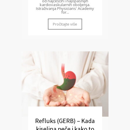
od najčešćih i najopasnijih
kardiovaskularnih oboljenja.
Istraživanja Physicians' Academy
for...
Pročitajte više
Refluks (GERB) – Kada
kiselina peče i kako to