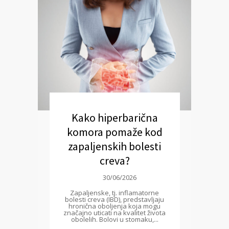
Kako hiperbarična
komora pomaže kod
zapaljenskih bolesti
creva?
30/06/2026
Zapaljenske, tj. inflamatorne
bolesti creva (IBD), predstavljaju
hronična oboljenja koja mogu
značajno uticati na kvalitet života
obolelih. Bolovi u stomaku,...