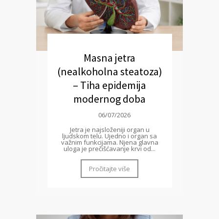
Masna jetra
(nealkoholna steatoza)
– Tiha epidemija
modernog doba
06/07/2026
Jetra je najsloženiji organ u
ljudskom telu. Ujedno i organ sa
važnim funkcijama. Njena glavna
uloga je prečišćavanje krvi od...
Pročitajte više