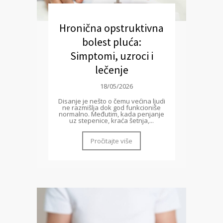
Hronična opstruktivna
bolest pluća:
Simptomi, uzroci i
lečenje
18/05/2026
Disanje je nešto o čemu većina ljudi
ne razmišlja dok god funkcioniše
normalno. Međutim, kada penjanje
uz stepenice, kraća šetnja,...
Pročitajte više