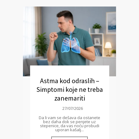
Astma kod odraslih –
Simptomi koje ne treba
zanemariti
27/07/2026
Da li vam se dešava da ostanete
bez daha dok se penjete uz
stepenice, da vas noću probudi
uporan kašalj...