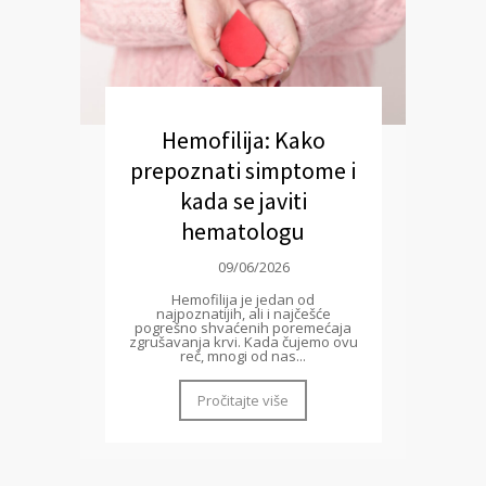
Hemofilija: Kako
prepoznati simptome i
kada se javiti
hematologu
09/06/2026
Hemofilija je jedan od
najpoznatijih, ali i najčešće
pogrešno shvaćenih poremećaja
zgrušavanja krvi. Kada čujemo ovu
reč, mnogi od nas...
Pročitajte više