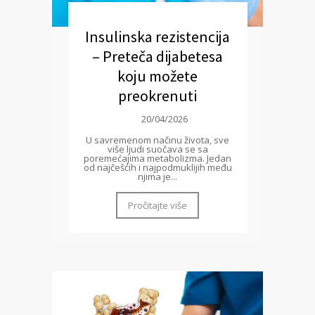
Insulinska rezistencija
– Preteča dijabetesa
koju možete
preokrenuti
20/04/2026
U savremenom načinu života, sve
više ljudi suočava se sa
poremećajima metabolizma. Jedan
od najčešćih i najpodmuklijih među
njima je...
Pročitajte više