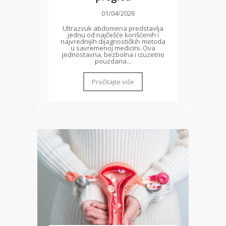
01/04/2026
Ultrazvuk abdomena predstavlja
jednu od najčešće korišćenih i
najvrednijih dijagnostičkih metoda
u savremenoj medicini. Ova
jednostavna, bezbolna i izuzetno
pouzdana...
Pročitajte više