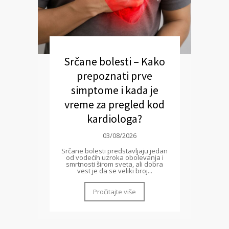
Srčane bolesti – Kako
prepoznati prve
simptome i kada je
vreme za pregled kod
kardiologa?
03/08/2026
Srčane bolesti predstavljaju jedan
od vodećih uzroka obolevanja i
smrtnosti širom sveta, ali dobra
vest je da se veliki broj...
Pročitajte više