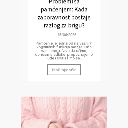
Problemi sa
pamćenjem: Kada
zaboravnost postaje
razlog za brigu?
15/06/2026
Pamćenje je jedna od najvažnijih
kognitivnih funkcija mozga. Ono
nam omogućava da učimo,
donosimo odluke, prepoznajemo
ljude i snalazimo se...
Pročitajte više