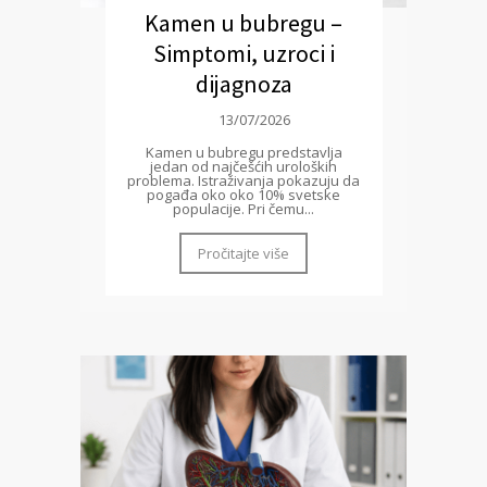
Kamen u bubregu –
Simptomi, uzroci i
dijagnoza
13/07/2026
Kamen u bubregu predstavlja
jedan od najčešćih uroloških
problema. Istraživanja pokazuju da
pogađa oko oko 10% svetske
populacije. Pri čemu...
Pročitajte više