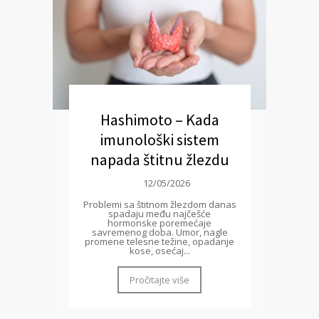
Hashimoto – Kada
imunološki sistem
napada štitnu žlezdu
12/05/2026
Problemi sa štitnom žlezdom danas
spadaju među najčešće
hormonske poremećaje
savremenog doba. Umor, nagle
promene telesne težine, opadanje
kose, osećaj...
Pročitajte više