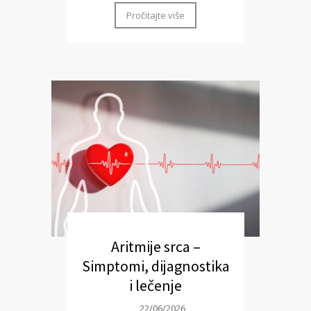
Pročitajte više
Aritmije srca –
Simptomi, dijagnostika
i lečenje
22/06/2026