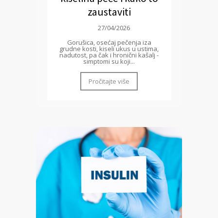
zaustaviti
27/04/2026
Gorušica, osećaj pečenja iza
grudne kosti, kiseli ukus u ustima,
nadutost, pa čak i hronični kašalj -
simptomi su koji...
Pročitajte više