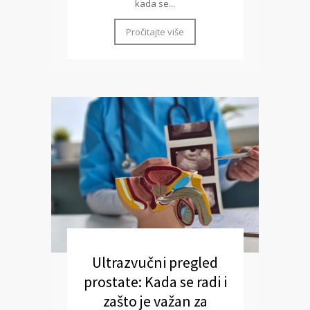
kada se...
Pročitajte više
Ultrazvučni pregled
prostate: Kada se radi i
zašto je važan za