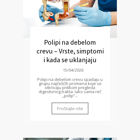
Polipi na debelom
crevu – Vrste, simptomi
i kada se uklanjaju
15/04/2026
Polipi na debelom crevu spadaju u
grupu najčešćih promena koje se
otkrivaju prilikom pregleda
digestivnog trakta. Iako sama reč
„polip“...
Pročitajte više