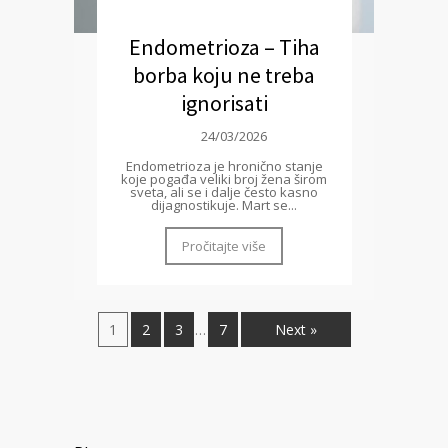
Endometrioza – Tiha
borba koju ne treba
ignorisati
24/03/2026
Endometrioza je hronično stanje
koje pogađa veliki broj žena širom
sveta, ali se i dalje često kasno
dijagnostikuje. Mart se...
Pročitajte više
1
2
3
7
Next »
…