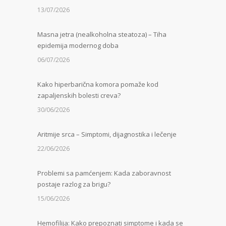
13/07/2026
Masna jetra (nealkoholna steatoza) – Tiha
epidemija modernog doba
06/07/2026
Kako hiperbarična komora pomaže kod
zapaljenskih bolesti creva?
30/06/2026
Aritmije srca – Simptomi, dijagnostika i lečenje
22/06/2026
Problemi sa pamćenjem: Kada zaboravnost
postaje razlog za brigu?
15/06/2026
Hemofilija: Kako prepoznati simptome i kada se