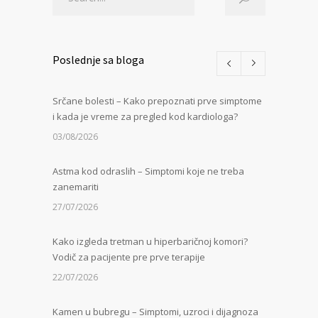
Poslednje sa bloga
Srčane bolesti – Kako prepoznati prve simptome
i kada je vreme za pregled kod kardiologa?
03/08/2026
Astma kod odraslih – Simptomi koje ne treba
zanemariti
27/07/2026
Kako izgleda tretman u hiperbaričnoj komori?
Vodič za pacijente pre prve terapije
22/07/2026
Kamen u bubregu – Simptomi, uzroci i dijagnoza