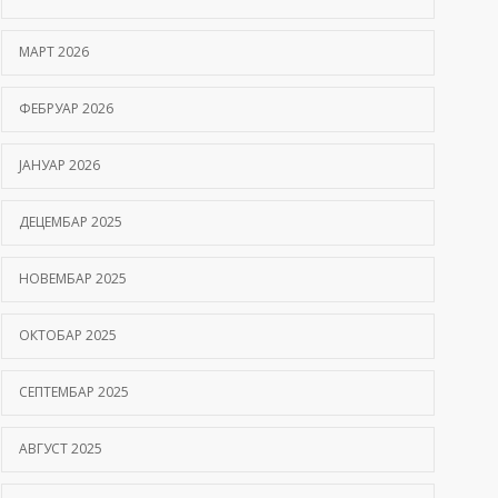
Hemofilija: Kako prepoznati simptome i kada se
МАРТ 2026
javiti hematologu
09/06/2026
ФЕБРУАР 2026
Kako hiperbarična komora pomaže oporavak
ЈАНУАР 2026
nakon moždanog udara?
01/06/2026
ДЕЦЕМБАР 2025
НОВЕМБАР 2025
ОКТОБАР 2025
СЕПТЕМБАР 2025
АВГУСТ 2025