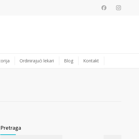
orija
Ordinirajući lekari
Blog
Kontakt
Pretraga