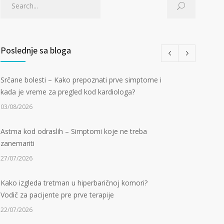
Poslednje sa bloga
Srčane bolesti – Kako prepoznati prve simptome i
kada je vreme za pregled kod kardiologa?
03/08/2026
Astma kod odraslih – Simptomi koje ne treba
zanemariti
27/07/2026
Kako izgleda tretman u hiperbaričnoj komori?
Vodič za pacijente pre prve terapije
22/07/2026