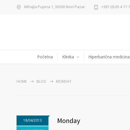
Mihajla Pupina 1, 36300 Novi Pazar
+381 (0) 65 4 17 
Početna
Klinika
Hiperbarična medicina
HOME
BLOG
MONDAY
Monday
18/04/2013