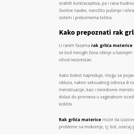
oralnih kontraceptiva, pa i rana trudn
životne navike, naročito pušenje i ish
sistem i prekomerna težina.
Kako prepoznati rak grl
U ranim fazama
rak grlića materice
se kod mnogih žena otkrije u kasnijim 
ishod neizvestan.
Kako bolest napreduje, mogu se pojavit
ciklusa, nakon seksualnog odnosa ili n
menstruacije, kao i neredovne menstru
dolazi do promena u vaginalnom iscedku.
količini.
Rak grlića materice
može da izazove 
probleme sa mokrenje, tj. bol, osećaj 