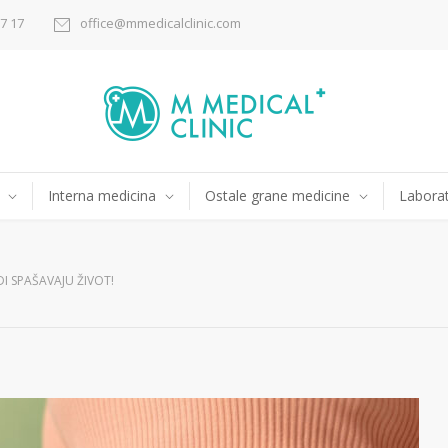
17 17
office@mmedicalclinic.com
Interna medicina
Ostale grane medicine
Laborat
DI SPAŠAVAJU ŽIVOT!