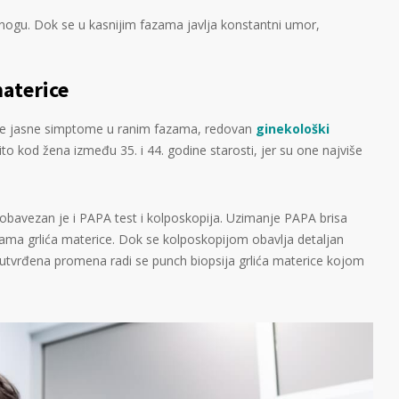
ogu. Dok se u kasnijim fazama javlja konstantni umor,
materice
e jasne simptome u ranim fazama, redovan
ginekološki
to kod žena između 35. i 44. godine starosti, jer su one najviše
 obavezan je i PAPA test i kolposkopija. Uzimanje PAPA brisa
ma grlića materice. Dok se kolposkopijom obavlja detaljan
e utvrđena promena radi se punch biopsija grlića materice kojom