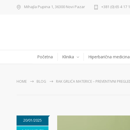
Mihajla Pupina 1, 36300 Novi Pazar
+381 (0) 65 4 17 
Početna
Klinika
Hiperbarična medicina
HOME
BLOG
RAK GRLIĆA MATERICE – PREVENTIVNI PREGLE
20/01/2025