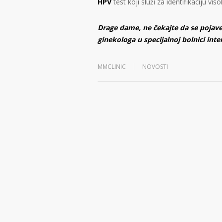
HPV
test koji služi za identifikaciju vis
Drage dame, ne čekajte da se pojave
ginekologa u specijalnoj bolnici inte
MMCLINIC
NOVOSTI