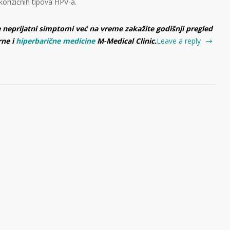
okorizičnih tipova HPV-a.
 neprijatni simptomi već na vreme zakažite godišnji pregled
rne i
hiperbarične medicine
M-Medical Clinic.
Leave a reply