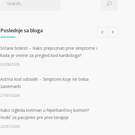
Poslednje sa bloga
Srčane bolesti – Kako prepoznati prve simptome i
kada je vreme za pregled kod kardiologa?
03/08/2026
Astma kod odraslih – Simptomi koje ne treba
zanemariti
27/07/2026
Kako izgleda tretman u hiperbaričnoj komori?
Vodič za pacijente pre prve terapije
22/07/2026