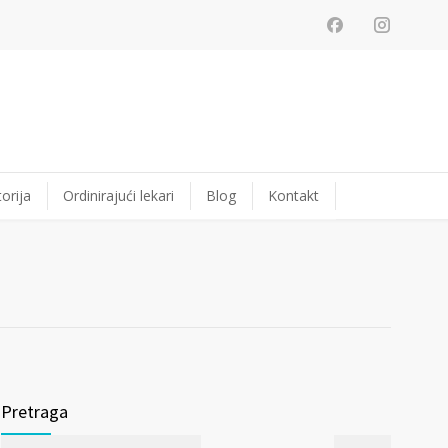
orija
Ordinirajući lekari
Blog
Kontakt
Pretraga