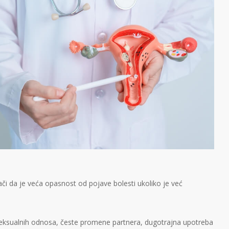
ači da je veća opasnost od pojave bolesti ukoliko je već
 seksualnih odnosa, česte promene partnera, dugotrajna upotreba