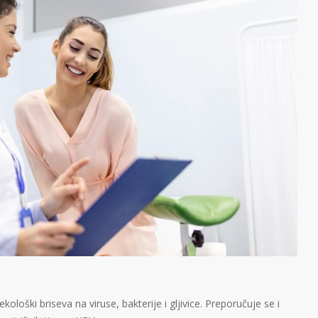
oški briseva na viruse, bakterije i gljivice. Preporučuje se i