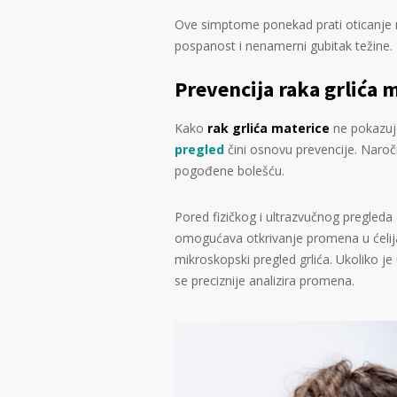
Ove simptome ponekad prati oticanje n
pospanost i nenamerni gubitak težine.
Prevencija raka grlića 
Kako
rak grlića materice
ne pokazuj
pregled
čini osnovu prevencije. Naroči
pogođene bolešću.
Pored fizičkog i ultrazvučnog pregleda
omogućava otkrivanje promena u ćelija
mikroskopski pregled grlića. Ukoliko j
se preciznije analizira promena.