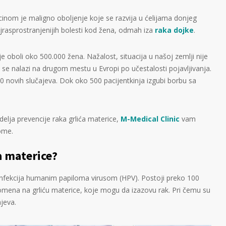
karcinom je maligno oboljenje koje se razvija u ćelijama donjeg
ajrasprostranjenijih bolesti kod žena, odmah iza
raka dojke
.
e oboli oko 500.000 žena. Nažalost, situacija u našoj zemlji nije
a se nalazi na drugom mestu u Evropi po učestalosti pojavljivanja.
00 novih slučajeva. Dok oko 500 pacijentkinja izgubi borbu sa
elja prevencije raka grlića materice,
M-Medical Clinic
vam
tome.
ća materice?
 infekcija humanim papiloma virusom (HPV). Postoji preko 100
romena na grliću materice, koje mogu da izazovu rak. Pri čemu su
ajeva.