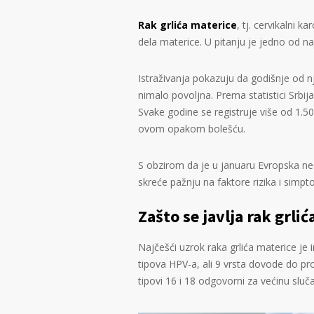
Rak grlića materice
, tj. cervikalni 
dela materice. U pitanju je jedno od n
Istraživanja pokazuju da godišnje od nj
nimalo povoljna. Prema statistici Srbij
Svake godine se registruje više od 1.5
ovom opakom bolešću.
S obzirom da je u januaru Evropska ned
skreće pažnju na faktore rizika i simp
Zašto se javlja rak grli
Najčešći uzrok raka grlića materice je
tipova HPV-a, ali 9 vrsta dovode do p
tipovi 16 i 18 odgovorni za većinu sluč