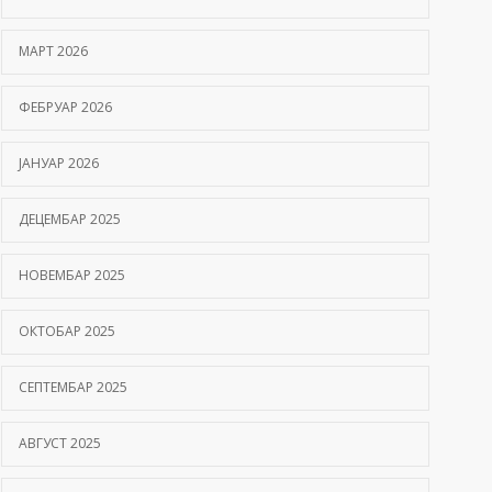
Hemofilija: Kako prepoznati simptome i kada se
МАРТ 2026
javiti hematologu
09/06/2026
ФЕБРУАР 2026
Kako hiperbarična komora pomaže oporavak
ЈАНУАР 2026
nakon moždanog udara?
01/06/2026
ДЕЦЕМБАР 2025
НОВЕМБАР 2025
ОКТОБАР 2025
СЕПТЕМБАР 2025
АВГУСТ 2025