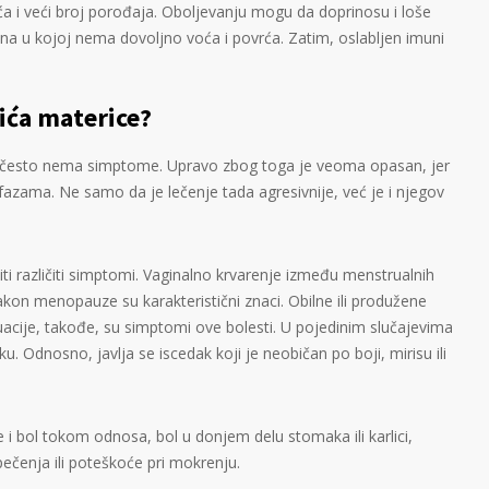
oća i veći broj porođaja. Oboljevanju mogu da doprinosu i loše
rana u kojoj nema dovoljno voća i povrća. Zatim, oslabljen imuni
ića materice?
često nema simptome. Upravo zbog toga je veoma opasan, jer
fazama. Ne samo da je lečenje tada agresivnije, već je i njegov
i različiti simptomi. Vaginalno krvarenje između menstrualnih
akon menopauze su karakteristični znaci. Obilne ili produžene
acije, takođe, su simptomi ove bolesti. U pojedinim slučajevima
 Odnosno, javlja se iscedak koji je neobičan po boji, mirisu ili
i bol tokom odnosa, bol u donjem delu stomaka ili karlici,
pečenja ili poteškoće pri mokrenju.