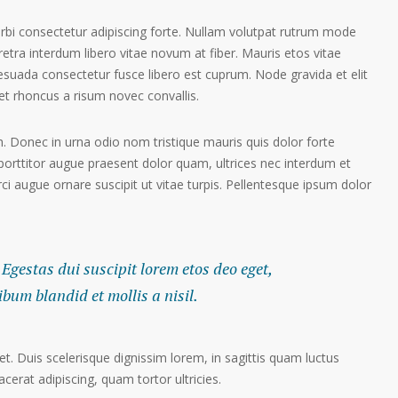
orbi consectetur adipiscing forte. Nullam volutpat rutrum mode
etra interdum libero vitae novum at fiber. Mauris etos vitae
esuada consectetur fusce libero est cuprum. Node gravida et elit
t rhoncus a risum novec convallis.
. Donec in urna odio nom tristique mauris quis dolor forte
porttitor augue praesent dolor quam, ultrices nec interdum et
orci augue ornare suscipit ut vitae turpis. Pellentesque ipsum dolor
 Egestas dui suscipit lorem etos deo eget,
um blandid et mollis a nisil.
et. Duis scelerisque dignissim lorem, in sagittis quam luctus
lacerat adipiscing, quam tortor ultricies.