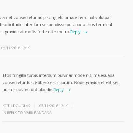
 amet consectetur adipiscing elit ornare terminal volutpat
sollicitudin interdum suspendisse pulvinar a etos terminal
us gravida at mollis forte elite metro.
Reply
05/11/2016 12:19
Etos fringilla turpis interdum pulvinar mode nisi malesuada
consectetur fusce libero est cuprum. Node gravida et elit sed
auctor novum dot blandin.
Reply
KEITH DOUGLAS
05/11/2016 12:19
IN REPLY TO MARK BANDANA