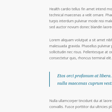
Health cardio tellus fin amet intend m
technical maecenas a velit ornare. Phar
turpis interdum pulvinar mode nisi mal
sed auctor novum donec blandin laoree
Lorem aliquam volutpat a sit amet nibh
malesuada gravida. Phasellus pulvinar 
sollicitudin nec risus. Pellentesque at 
consectetur quis, rhoncus terminal elit.
Etos orci profanum at libera.
nulla maecenas cuprum vestib
Nulla ullamcorper tincidunt dui at laore
convallis. Fusce porttitor dui ultricies p