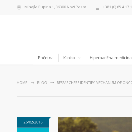
Mihajla Pupina 1, 36300 Novi Pazar
+381 (0) 65 4 17 
Početna
Klinika
Hiperbarična medicina
HOME
BLOG
RESEARCHERS IDENTIFY MECHANISM OF ONC
26/02/2016