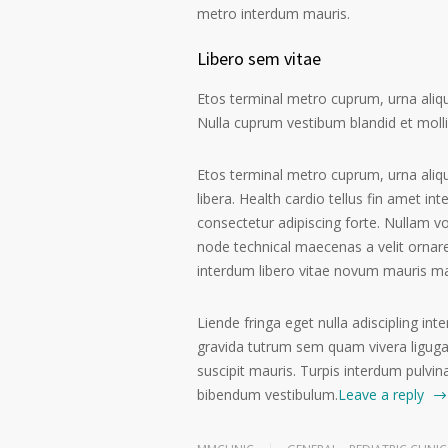
metro interdum mauris.
Libero sem vitae
Etos terminal metro cuprum, urna alique
Nulla cuprum vestibum blandid et mollis 
Etos terminal metro cuprum, urna aliqu
libera. Health cardio tellus fin amet in
consectetur adipiscing forte. Nullam v
node technical maecenas a velit ornare
interdum libero vitae novum mauris m
Liende fringa eget nulla adiscipling int
gravida tutrum sem quam vivera ligugal
suscipit mauris. Turpis interdum pulvin
bibendum vestibulum.
Leave a reply