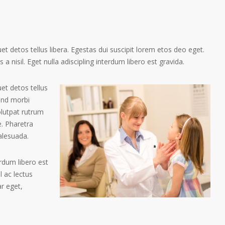
t detos tellus libera. Egestas dui suscipit lorem etos deo eget.
a nisil. Eget nulla adiscipling interdum libero est gravida.
et detos tellus
tend morbi
olutpat rutrum
. Pharetra
alesuada.
erdum libero est
 ac lectus
ar eget,