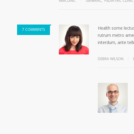
MMCLINIC
GENERAL
,
PEDIATRIC CLINIC
Health some lectus
7 COMMENTS
rutrum metro amet 
interdum, ante tell
DEBRA WILSON