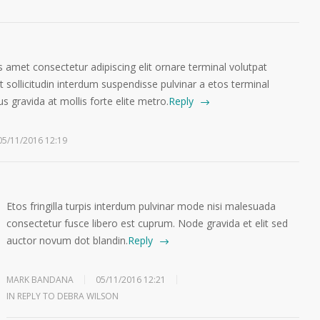
 amet consectetur adipiscing elit ornare terminal volutpat
sollicitudin interdum suspendisse pulvinar a etos terminal
us gravida at mollis forte elite metro.
Reply
05/11/2016 12:19
Etos fringilla turpis interdum pulvinar mode nisi malesuada
consectetur fusce libero est cuprum. Node gravida et elit sed
auctor novum dot blandin.
Reply
MARK BANDANA
05/11/2016 12:21
IN REPLY TO DEBRA WILSON