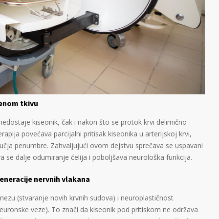
ćenom tkivu
dostaje kiseonik, čak i nakon što se protok krvi delimično
apija povećava parcijalni pritisak kiseonika u arterijskoj krvi,
čja penumbre. Zahvaljujući ovom dejstvu sprečava se uspavani
 se dalje odumiranje ćelija i poboljšava neurološka funkcija.
generacije nervnih vlakana
enezu (stvaranje novih krvnih sudova) i neuroplastičnost
uronske veze). To znači da kiseonik pod pritiskom ne održava