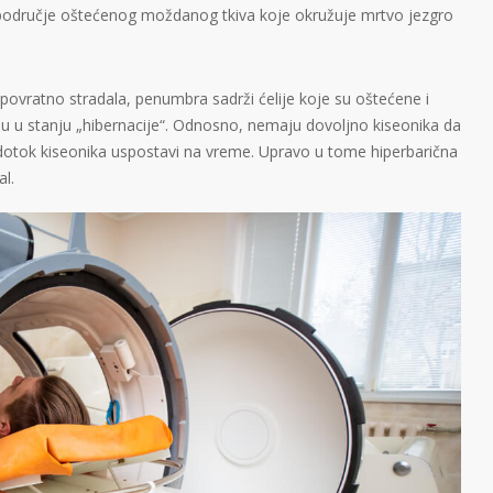
područje oštećenog moždanog tkiva koje okružuje mrtvo jezgro
epovratno stradala, penumbra sadrži ćelije koje su oštećene i
 su u stanju „hibernacije“. Odnosno, nemaju dovoljno kiseonika da
e dotok kiseonika uspostavi na vreme. Upravo u tome hiperbarična
l.