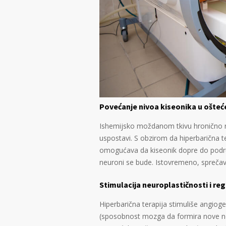
Povećanje nivoa kiseonika u ošte
Ishemijsko moždanom tkivu hronično ne
uspostavi. S obzirom da hiperbarična ter
omogućava da kiseonik dopre do podru
neuroni se bude. Istovremeno, sprečava
Stimulacija neuroplastičnosti i re
Hiperbarična terapija stimuliše angiog
(sposobnost mozga da formira nove ne