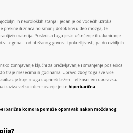
ozbiljnijih neuroloških stanja i jedan je od vodećih uzroka
se prekine ili značajno smanji dotok krvi u deo mozga, te
ranljivih materija. Posledica toga jeste oštećenje ili odumiranje
iza tegoba – od otežanog govora i pokretljivosti, pa do ozbiljnih
insko zbrinjavanje ključni za preživljavanje i smanjenje posledica
o traje mesecima ili godinama. Upravo zbog toga sve više
bilitacije koje mogu doprineti bržem i efikasnijem oporavku.
 izaziva veliko interesovanje jeste
hiperbarična
perbarična komora pomaže oporavak nakon moždanog
pija?