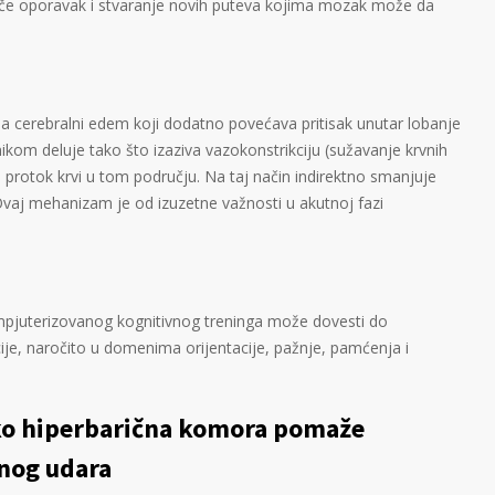
iče oporavak i stvaranje novih puteva kojima mozak može da
a cerebralni edem koji dodatno povećava pritisak unutar lobanje
onikom deluje tako što izaziva vazokonstrikciju (sužavanje krvnih
protok krvi u tom području. Na taj način indirektno smanjuje
. Ovaj mehanizam je od izuzetne važnosti u akutnoj fazi
ompjuterizovanog kognitivnog treninga može dovesti do
ije, naročito u domenima orijentacije, pažnje, pamćenja i
ko hiperbarična komora pomaže
nog udara