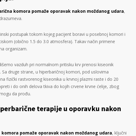
arična komora pomaže oporavak nakon moždanog udara
,
odrazumeva.
cinski postupak tokom kojeg pacijent boravi u posebnoj komori i
tiskom (obično 1.5 do 3.0 atmosfera). Takav način primene
t na organizam.
išemo vazduh pri normalnom pritisku krv prenosi kiseonik
. Sa druge strane, u hiperbaričnoj komori, pod uslovima
na fizički rastvorenog kiseonika u krvnoj plazmi raste i do 20
reti i do onih delova tkiva do kojih crvene krvne ćelije, zbog
e mogu da prođu.
perbarične terapije u oporavku nakon
a komora
pomaže oporavak nakon moždanog udara
, ključni