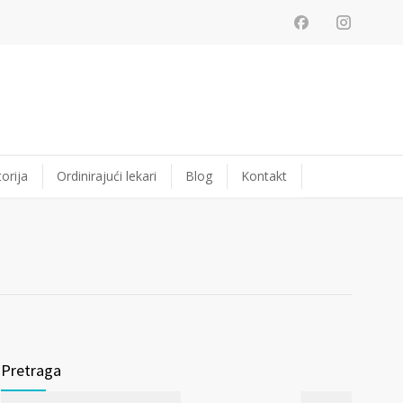
orija
Ordinirajući lekari
Blog
Kontakt
Pretraga