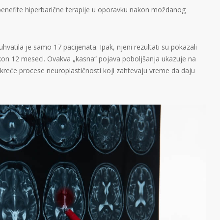
su benefite hiperbarične terapije u oporavku nakon moždanog
vatila je samo 17 pacijenata. Ipak, njeni rezultati su pokazali
on 12 meseci. Ovakva „kasna“ pojava poboljšanja ukazuje na
kreće procese neuroplastičnosti koji zahtevaju vreme da daju