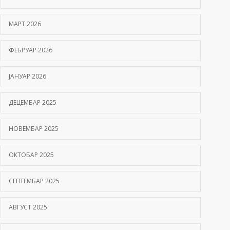
Hemofilija: Kako prepoznati simptome i kada se
МАРТ 2026
javiti hematologu
09/06/2026
ФЕБРУАР 2026
Kako hiperbarična komora pomaže oporavak
ЈАНУАР 2026
nakon moždanog udara?
01/06/2026
ДЕЦЕМБАР 2025
НОВЕМБАР 2025
ОКТОБАР 2025
СЕПТЕМБАР 2025
АВГУСТ 2025