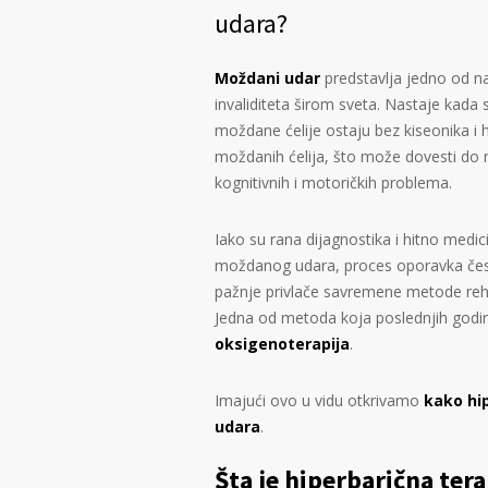
udara?
Moždani udar
predstavlja jedno od naj
invaliditeta širom sveta. Nastaje kada 
moždane ćelije ostaju bez kiseonika i h
moždanih ćelija, što može dovesti do n
kognitivnih i motoričkih problema.
Iako su rana dijagnostika i hitno medic
moždanog udara, proces oporavka čest
pažnje privlače savremene metode reha
Jedna od metoda koja poslednjih godina
oksigenoterapija
.
Imajući ovo u vidu otkrivamo
kako hi
udara
.
Šta je hiperbarična tera