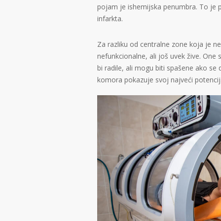
pojam je ishemijska penumbra. To je 
infarkta.
Za razliku od centralne zone koja je n
nefunkcionalne, ali još uvek žive. One
bi radile, ali mogu biti spašene ako s
komora pokazuje svoj najveći potencija