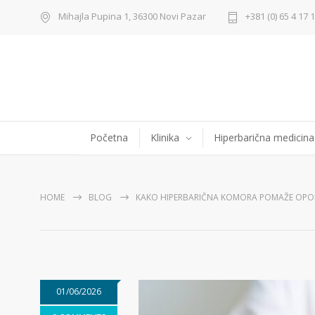
Mihajla Pupina 1, 36300 Novi Pazar
+381 (0) 65 4 17 
Početna
Klinika
Hiperbarična medicina
HOME
BLOG
KAKO HIPERBARIČNA KOMORA POMAŽE OP
01/06/2026