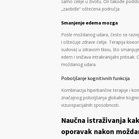
samo ćelije u životu. On takođe podst
„zaobiđe“ oštećena područja.
Smanjenje edema mozga
Posle moždanog udara, često se razvij
i oštećuje zdrave ćelije. Terapija kise
sudova) u zdravom tkivu, što smanjuje 
edem i snižava intrakranijalni pritisak
moždanog udara.
Poboljšanje kognitivnih funkcija
Kombinacija hiperbarične terapije i k
značajnog poboljšanja globalne kognic
vizuospacijalnih sposobnosti.
Naučna istraživanja ka
oporavak nakon možda