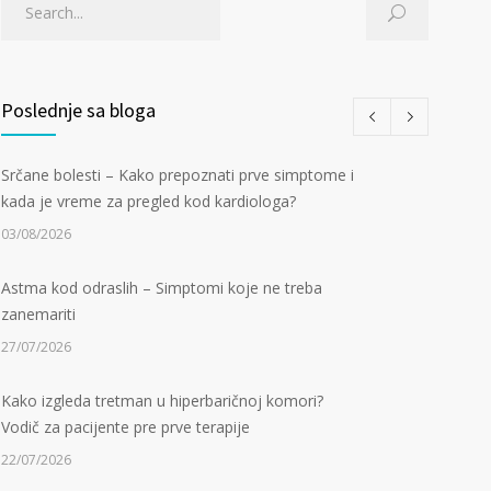
Poslednje sa bloga
Srčane bolesti – Kako prepoznati prve simptome i
kada je vreme za pregled kod kardiologa?
03/08/2026
Astma kod odraslih – Simptomi koje ne treba
zanemariti
27/07/2026
Kako izgleda tretman u hiperbaričnoj komori?
Vodič za pacijente pre prve terapije
22/07/2026