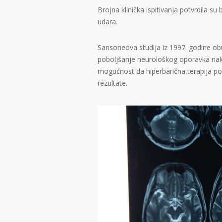
Brojna klinička ispitivanja potvrdila 
udara.
Sansoneova studija iz 1997. godine obuh
poboljšanje neurološkog oporavka nak
mogućnost da hiperbarična terapija po
rezultate.