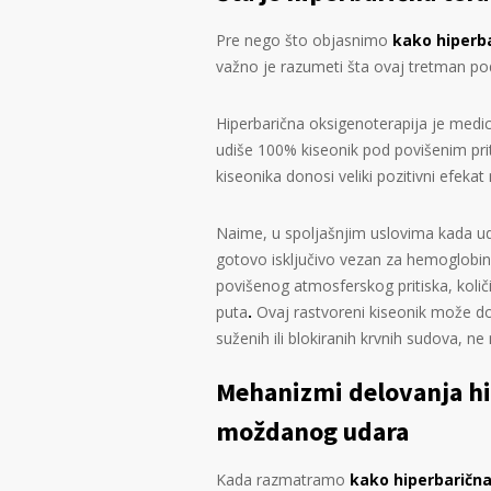
Pre nego što objasnimo
kako hiperb
važno je razumeti šta ovaj tretman p
Hiperbarična oksigenoterapija je medi
udiše 100% kiseonik pod povišenim pri
kiseonika donosi veliki pozitivni efeka
Naime, u spoljašnjim uslovima kada ud
gotovo isključivo vezan za hemoglobin
povišenog atmosferskog pritiska, količi
puta
.
Ovaj rastvoreni kiseonik može dop
suženih ili blokiranih krvnih sudova, n
Mehanizmi delovanja hi
moždanog udara
Kada razmatramo
kako
hiperbaričn