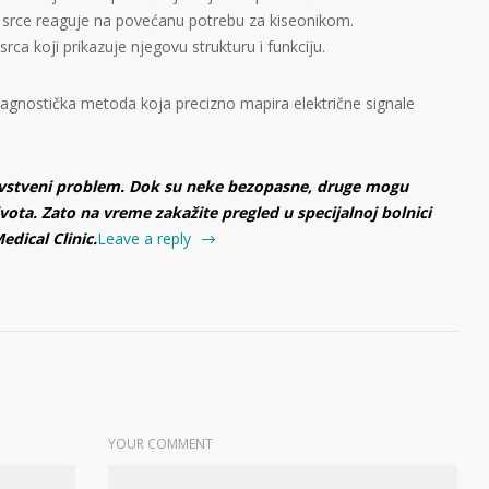
ko srce reaguje na povećanu potrebu za kiseonikom.
srca koji prikazuje njegovu strukturu i funkciju.
dijagnostička metoda koja precizno mapira električne signale
dravstveni problem. Dok su neke bezopasne, druge mogu
života. Zato na vreme zakažite pregled u specijalnoj bolnici
edical Clinic.
Leave a reply
YOUR COMMENT