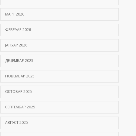
Hemofilija: Kako prepoznati simptome i kada se
МАРТ 2026
javiti hematologu
09/06/2026
ФЕБРУАР 2026
Kako hiperbarična komora pomaže oporavak
ЈАНУАР 2026
nakon moždanog udara?
01/06/2026
ДЕЦЕМБАР 2025
НОВЕМБАР 2025
ОКТОБАР 2025
СЕПТЕМБАР 2025
АВГУСТ 2025