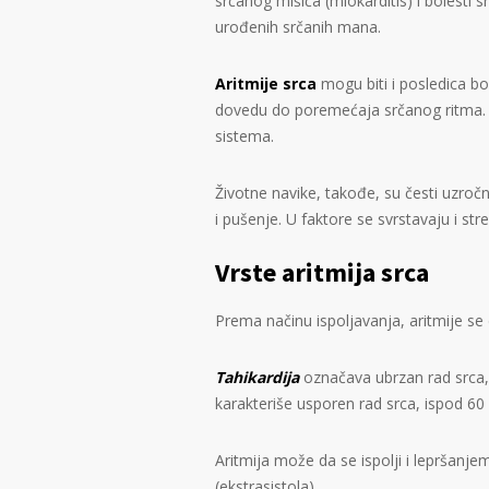
srčanog mišića (miokarditis) i bolesti sr
urođenih srčanih mana.
Aritmije srca
mogu biti i posledica bo
dovedu do poremećaja srčanog ritma.
sistema.
Životne navike, takođe, su česti uzroč
i pušenje. U faktore se svrstavaju i stre
Vrste aritmija srca
Prema načinu ispoljavanja, aritmije se 
Tahikardija
označava ubrzan rad srca,
karakteriše usporen rad srca, ispod 60 
Aritmija može da se ispolji i lepršanjem 
(ekstrasistola).