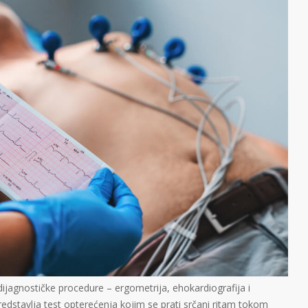
dijagnostičke procedure – ergometrija, ehokardiografija i
predstavlja test opterećenja kojim se prati srčani ritam tokom