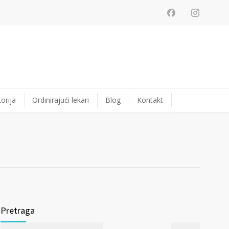
orija
Ordinirajući lekari
Blog
Kontakt
Pretraga