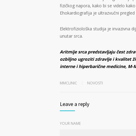
fizičkog napora, kako bi se videlo ka
Ehokardiografija je ultrazvučni pregled 
Elektrofiziološka studija je invazivna 
unutar srca.
Aritmije srca predstavljaju čest z
ozbiljno ugroziti zdravlje i kvalitet 
interne i hiperbarične medicine, M-M
MMCLINIC
NOVOSTI
Leave a reply
YOUR NAME