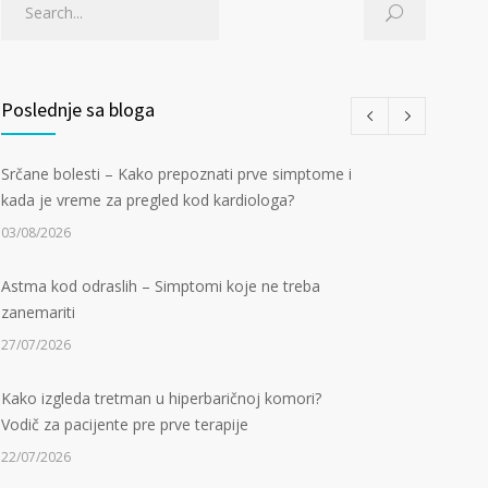
Poslednje sa bloga
Srčane bolesti – Kako prepoznati prve simptome i
kada je vreme za pregled kod kardiologa?
03/08/2026
Astma kod odraslih – Simptomi koje ne treba
zanemariti
27/07/2026
Kako izgleda tretman u hiperbaričnoj komori?
Vodič za pacijente pre prve terapije
22/07/2026