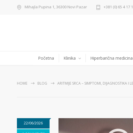
Mihajla Pupina 1, 36300 Novi Pazar
+381 (0) 65 4 17 
Početna
Klinika
Hiperbarična medicina
HOME
BLOG
ARITMIJE SRCA – SIMPTOMI, DIJAGNOSTIKA I L
22/06/2026