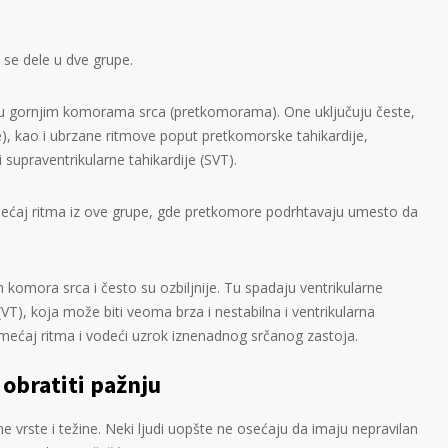
se dele u dve grupe.
u gornjim komorama srca (pretkomorama). One uključuju česte,
), kao i ubrzane ritmove poput pretkomorske tahikardije,
 supraventrikularne tahikardije (SVT).
ećaj ritma iz ove grupe, gde pretkomore podrhtavaju umesto da
h komora srca i često su ozbiljnije. Tu spadaju ventrikularne
 (VT), koja može biti veoma brza i nestabilna i ventrikularna
poremećaj ritma i vodeći uzrok iznenadnog srčanog zastoja.
obratiti pažnju
e vrste i težine. Neki ljudi uopšte ne osećaju da imaju nepravilan