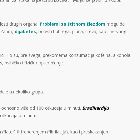
čanih zalistaka najčešći su izazivači. Mogu se javiti i u sklopu
lesti drugih organa.
Problemi sa štitnom žlezdom
mogu da
 Zatim,
dijabetes
, bolesti bubrega, pluća, creva, kao i nervnog
nici. To su, pre svega, prekomerna konzumacija kofeina, alkohola
s, psihičko i fizičko opterećenje.
dele u nekoliko grupa.
 odnosno više od 100 otkucaja u minuti.
Bradikardiju
otkucaja u minuti.
(flater) ili treperenjem (fibrilacija), kao i preskakanjem