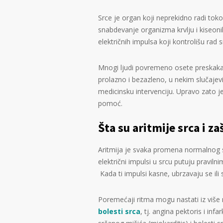
Srce je organ koji neprekidno radi to
snabdevanje organizma krvlju i kiseon
električnih impulsa koji kontrolišu rad s
Mnogi ljudi povremeno osete preskakanj
prolazno i bezazleno, u nekim slučaje
medicinsku intervenciju. Upravo zato j
pomoć.
Šta su aritmije srca i z
Aritmija je svaka promena normalnog 
električni impulsi u srcu putuju pravil
Kada ti impulsi kasne, ubrzavaju se ili
Poremećaji ritma mogu nastati iz više 
bolesti srca
, tj. angina pektoris i in