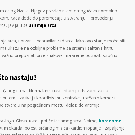
kom celog života. Njegov pravilan ritam omogućava normalno
ikom. Kada dođe do poremećaja u stvaranju ili provođenju
rca, javljaju se
aritmije srca
.
e srca, ubrzan ili nepravilan rad srca. Iako ovo stanje može biti
vima ukazuje na ozbiljne probleme sa srcem i zahteva hitnu
e važno prepoznati prve znakove i na vreme potražiti stručnu
ašto nastaju?
srčanog ritma. Normalan sinusni ritam podrazumeva da
nim putem i izazivaju koordinisanu kontrakciju srčanih komora.
 se stvaraju na pogrešnom mestu, dolazi do aritmije.
razloga. Glavni uzrok potiče iz samog srca. Naime,
koronarne
farkt miokarda, bolesti srčanog mišića (kardiomiopatije), zapaljenje