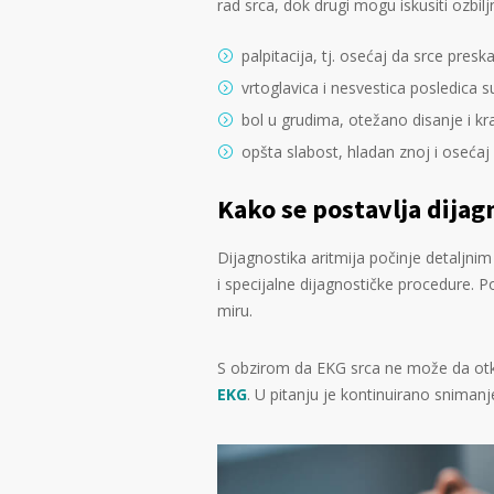
rad srca, dok drugi mogu iskusiti ozbil
palpitacija, tj. osećaj da srce presk
vrtoglavica i nesvestica posledica
bol u grudima, otežano disanje i kr
opšta slabost, hladan znoj i osećaj
Kako se postavlja dijag
Dijagnostika aritmija počinje detaljni
i specijalne dijagnostičke procedure. P
miru.
S obzirom da EKG srca ne može da otkr
EKG
. U pitanju je kontinuirano snimanje