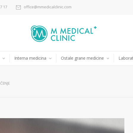
17 17
office@mmedicalclinic.com
Interna medicina
Ostale grane medicine
Laborat
EČENJE