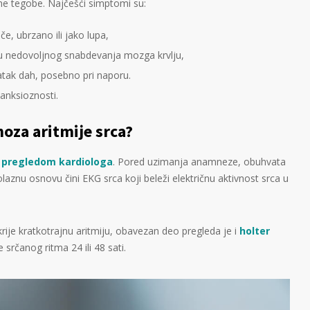
jne tegobe. Najčešći simptomi su:
ače, ubrzano ili jako lupa,
 su nedovoljnog snabdevanja mozga krvlju,
atak dah, posebno pri naporu.
 anksioznosti.
noza aritmije srca?
m
pregledom kardiologa
. Pored uzimanja anamneze, obuhvata
olaznu osnovu čini EKG srca koji beleži električnu aktivnost srca u
ije kratkotrajnu aritmiju, obavezan deo pregleda je i
holter
 srčanog ritma 24 ili 48 sati.