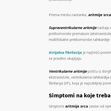
Prema mestu nastanka,
aritmije srca
Supraventrikularne aritmije
nastaju 
pretkomorske premature (ekstrasistole
multifokalne pretkomorske tahikardije i
Atrijalna fibrilacija
je najčešći porem
se pravilno skupljaju.
Ventrikularne aritmije
potiču iz donji
ekstrasistole, ventrikularna tahikardija
fibrilacija (VF), koja je najozbiljniji 
Simptomi na koje treba 
Simptomi
aritmije srca
zavise od njen