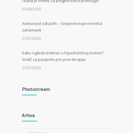
i kada je vreme za pregled kod kardiologa?
03/08/2026
Astma kod odraslih – Simptomi koje ne treba
zanemariti
27/07/2026
Kako izgleda tretman u hiperbaričnoj komori?
Vodič za pacijente pre prve terapije
22/07/2026
Kamen u bubregu – Simptomi, uzroci i dijagnoza
Photostream
13/07/2026
Masna jetra (nealkoholna steatoza) – Tiha
epidemija modernog doba
Arhiva
06/07/2026