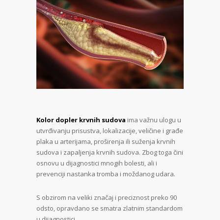
Kolor dopler krvnih sudova
ima važnu ulogu u
utvrđivanju prisustva, lokalizacije, veličine i građe
plaka u arterijama, proširenja ili suženja krvnih
sudova i zapaljenja krvnih sudova. Zbog toga čini
osnovu u dijagnostici mnogih bolesti, ali i
prevenciji nastanka tromba i moždanog udara.
S obzirom na veliki značaj i preciznost preko 90
odsto, opravdano se smatra zlatnim standardom
u dijagnostici.