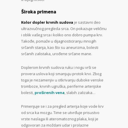
Široka primena
Kolor dopler krvnih sudova
je sastavni deo
ultrazvučnog pregleda srca. On pokazuje veličinu
i oblik vašeg srca i koliko ono dobro pumpa krv.
Takođe, pomaže u dijagnosticiranju mnogih
srčanih stanja, kao što su aneurizma, bolesti
srčanih zalistaka, urođene srčane mane.
Doplerom krvnih sudova ruku i nogu vrši se
provera uslova koji smanjuju protok krvi. Zbog
toga je nezamenjiv u otkrivanju duboke venske
tromboze, krvnih ugruška, periferne arterijske
bolesti,
proširenih vena
, slabih zalizaka…
Primenjuje se i za pregled arterija koje vode krv
od srca ka mozgu. Time se utvrđuje prisustvo
vrste naslaga ili ateromatoznog plaka, koji je
odgovoran za moždani udar i prolazne