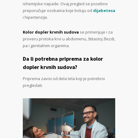
ishemijske napade. Ovaj pregled se posebno
preporučuje osobama koje boluju od
dijabetesa
i hipertenzije.
Kolor dopler krvnih sudova
se primenjuje i za
proveru protoka krvi u abdomenu, štitastoj žlezdi,
pa i genitalnim organima.
Da li potrebna priprema za kolor
dopler krvnih sudova?
Priprema zavisi od dela tela koji je potrebno
pregledati.