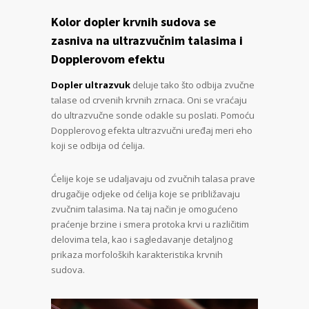
Kolor dopler krvnih sudova se
zasniva na ultrazvučnim talasima i
Dopplerovom efektu
Dopler ultrazvuk
deluje tako što odbija zvučne
talase od crvenih krvnih zrnaca. Oni se vraćaju
do ultrazvučne sonde odakle su poslati. Pomoću
Dopplerovog efekta ultrazvučni uređaj meri eho
koji se odbija od ćelija.
Ćelije koje se udaljavaju od zvučnih talasa prave
drugačije odjeke od ćelija koje se približavaju
zvučnim talasima. Na taj način je omogućeno
praćenje brzine i smera protoka krvi u različitim
delovima tela, kao i sagledavanje detaljnog
prikaza morfoloških karakteristika krvnih
sudova.