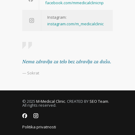
facebook.com/mmedicalclinicnp
Instagram:
instagram.com/m_medicalclinic
Nema zdravlja za telo bez zdravlja za dušu.
— Sokrat
© 2025
M-Medical Clinic
. CREATED BY
SEO Team
.
All rights reserved.
Politika privatnosti