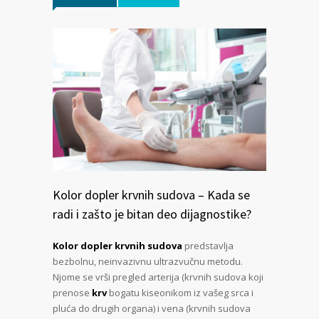
Kolor dopler krvnih sudova – Kada se
radi i zašto je bitan deo dijagnostike?
Kolor dopler krvnih sudova
predstavlja
bezbolnu, neinvazivnu ultrazvučnu metodu.
Njome se vrši pregled arterija (krvnih sudova koji
prenose
krv
bogatu kiseonikom iz vašeg srca i
pluća do drugih organa) i vena (krvnih sudova