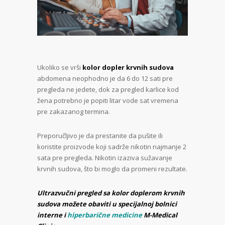
Ukoliko se vrši
kolor dopler krvnih sudova
abdomena neophodno je da 6 do 12 sati pre
pregleda ne jedete, dok za pregled karlice kod
žena potrebno je popiti litar vode sat vremena
pre zakazanog termina.
Preporučljivo je da prestanite da pušite ili
koristite proizvode koji sadrže nikotin najmanje 2
sata pre pregleda. Nikotin izaziva sužavanje
krvnih sudova, što bi moglo da promeni rezultate.
Ultrazvučni pregled sa kolor doplerom krvnih
sudova možete obaviti u specijalnoj bolnici
interne i
hiperbarične medicine
M-Medical