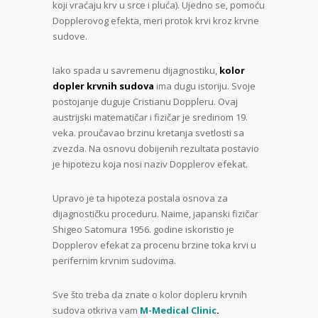
koji vraćaju krv u srce i pluća). Ujedno se, pomoću
Dopplerovog efekta, meri protok krvi kroz krvne
sudove.
Iako spada u savremenu dijagnostiku,
kolor
dopler krvnih sudova
ima dugu istoriju. Svoje
postojanje duguje Cristianu Doppleru. Ovaj
austrijski matematičar i fizičar je sredinom 19.
veka. proučavao brzinu kretanja svetlosti sa
zvezda. Na osnovu dobijenih rezultata postavio
je hipotezu koja nosi naziv Dopplerov efekat.
Upravo je ta hipoteza postala osnova za
dijagnostičku proceduru. Naime, japanski fizičar
Shigeo Satomura 1956. godine iskoristio je
Dopplerov efekat za procenu brzine toka krvi u
perifernim krvnim sudovima.
Sve što treba da znate o kolor dopleru krvnih
sudova otkriva vam
M-Medical Clinic
.