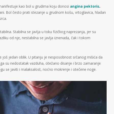
anifestuje kao bol u grudima koju donosi
angina pektoris
.
strani. Bol često prati stezanje u grudnom košu, vrtoglavica, hladan
srca.
tabilna. Stabilna se javlja u toku fizičkog naprezanja, jer su
zliku od nje, nestabilna se javlja iznenada, čak i tokom
 je još jedan oblik. U pitanju je nesposobnost srčanog mišića da
toga su nedostatak vazduha, otežano disanje i brzo zamaranje
ogu se javiti i malaksalost, noćno mokrenje i otečene noge.