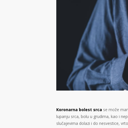
Koronarna bolest srca
se može manif
lupanju srca, bolu u grudima, kao i n
slučajevima dolazi i do nesvestice, vrto