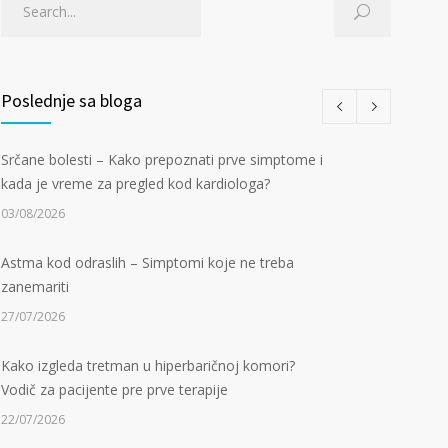
Poslednje sa bloga
Srčane bolesti – Kako prepoznati prve simptome i
kada je vreme za pregled kod kardiologa?
03/08/2026
Astma kod odraslih – Simptomi koje ne treba
zanemariti
27/07/2026
Kako izgleda tretman u hiperbaričnoj komori?
Vodič za pacijente pre prve terapije
22/07/2026