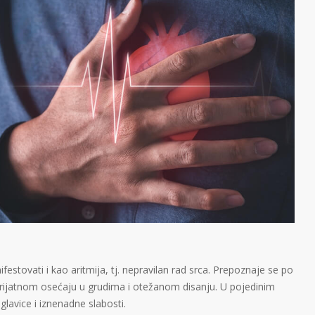
estovati i kao aritmija, tj. nepravilan rad srca. Prepoznaje se po
eprijatnom osećaju u grudima i otežanom disanju. U pojedinim
glavice i iznenadne slabosti.