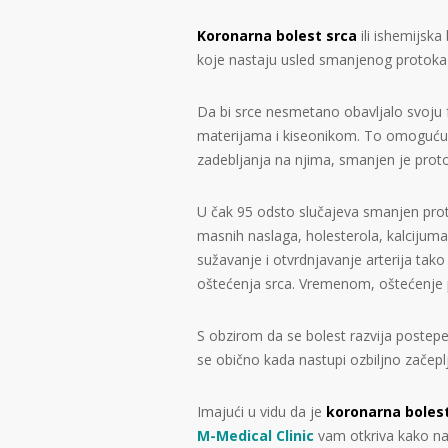
Koronarna bolest srca
ili ishemijska
koje nastaju usled smanjenog protoka k
Da bi srce nesmetano obavljalo svoju
materijama i kiseonikom. To omogućuv
zadebljanja na njima, smanjen je protok
U čak 95 odsto slučajeva smanjen pro
masnih naslaga, holesterola, kalcijuma 
sužavanje i otvrdnjavanje arterija tako
oštećenja srca. Vremenom, oštećenje p
S obzirom da se bolest razvija postep
se obično kada nastupi ozbiljno začeplj
Imajući u vidu da je
koronarna bolest
M-Medical Clinic
vam otkriva kako na