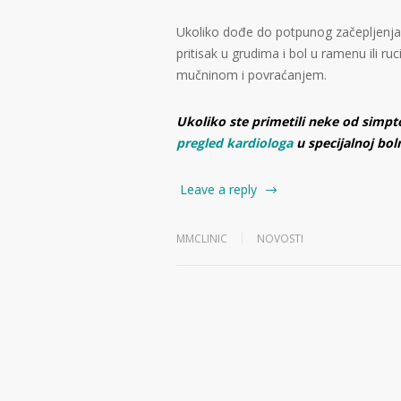
Ukoliko dođe do potpunog začepljenja a
pritisak u grudima i bol u ramenu ili 
mučninom i povraćanjem.
Ukoliko ste primetili neke od simp
pregled kardiologa
u specijalnoj boln
Leave a reply
MMCLINIC
NOVOSTI