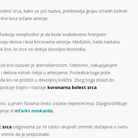
 bolest srca, kako se još naziva, predstavlja grupu srčanih bolesti
rvi kroz srčane arterije.
 funkciju neophodno je da bude snabdeveno hranjivim
aju desna i leva koronarna arterija. Međutim, kada nastanu
 krvi, te srce ne dobija dovoljno kiseonika.
tok krvi izazvan je aterosklerozom. Odnosno, nakupljanjem
i delova mrtvih ćelija u arterijama. Posledica toga jeste
 da krv ne protiče u dovoljnoj količini. Zbog toga dolazi do
ostaje trajno i nastaje
koronarna bolest srca
.
eno, u prvim fazama često ostane neprimećena. Dijagnostifikuje
enje ili
infarkt miokarda
.
 srca
odgovorna za 16 odsto ukupnih smrtnih slučajeva u svetu
 vreme da je prepoznate.