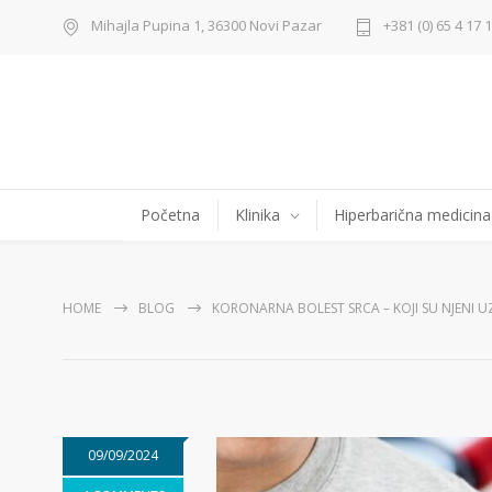
Mihajla Pupina 1, 36300 Novi Pazar
+381 (0) 65 4 17 
Početna
Klinika
Hiperbarična medicina
HOME
BLOG
KORONARNA BOLEST SRCA – KOJI SU NJENI U
09/09/2024