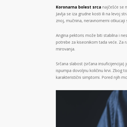
Koronarna bolest srca
najčešće se m
Javlja se iza grudne kosti ili na levoj 
znoj, mučnina, neravnomerni otkucaji 
Angina pektoris može biti stabilna i nes
potrebe za kiseonikom tada veće. Za ra
mirovanja.
Srčana slabost (srčana insuficijencija)
ispumpa dovoljnu količinu krvi. Zbog 
karakteristični simptomi. Pored njih m