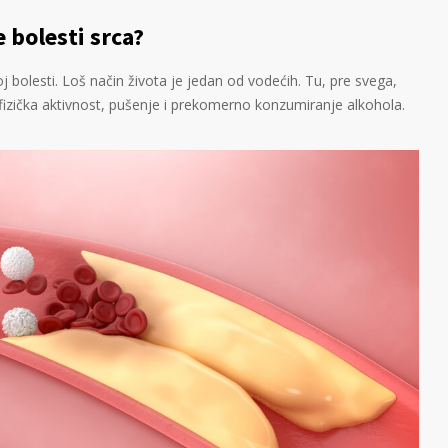
 bolesti srca?
voj bolesti. Loš način života je jedan od vodećih. Tu, pre svega,
fizička aktivnost, pušenje i prekomerno konzumiranje alkohola.