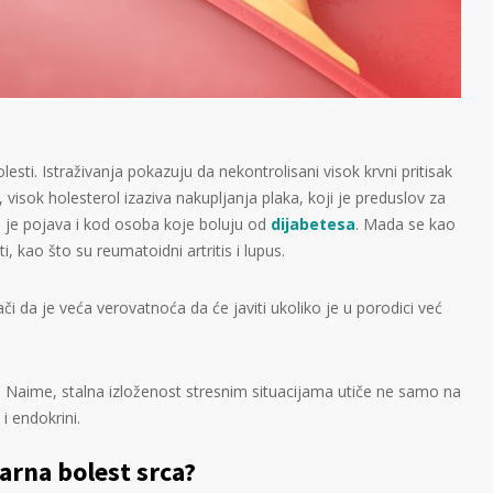
esti. Istraživanja pokazuju da nekontrolisani visok krvni pritisak
 visok holesterol izaziva nakupljanja plaka, koji je preduslov za
 je pojava i kod osoba koje boluju od
dijabetesa
. Mada se kao
i, kao što su reumatoidni artritis i lupus.
či da je veća verovatnoća da će javiti ukoliko je u porodici već
ik. Naime, stalna izloženost stresnim situacijama utiče ne samo na
i endokrini.
arna bolest srca?