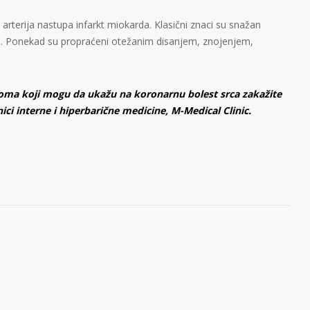
rterija nastupa infarkt miokarda. Klasični znaci su snažan
ruci. Ponekad su propraćeni otežanim disanjem, znojenjem,
toma koji mogu da ukažu na koronarnu bolest srca zakažite
ici interne i hiperbarične medicine, M-Medical Clinic.