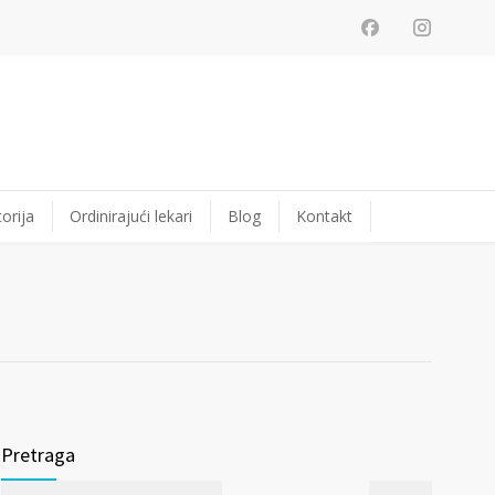
orija
Ordinirajući lekari
Blog
Kontakt
Pretraga