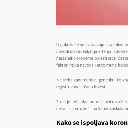
U pokretače se svrstavaju i pojedine bol
dovodi do zadebljanja arterija. Takođe,
nastanak koronarne bolesti srca. Česta
faktori rizika navode i autoimune bolest
Ne treba zanemariti ni genetiku. To zna
registrovana srčana bolest.
Stres je još jedan potencijalni uzročn
nervni sistem, već i na kardiovaskularni 
Kako se ispoljava koron