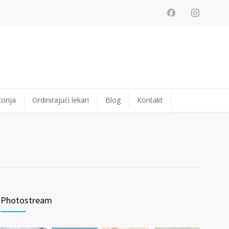
orija
Ordinirajući lekari
Blog
Kontakt
Photostream