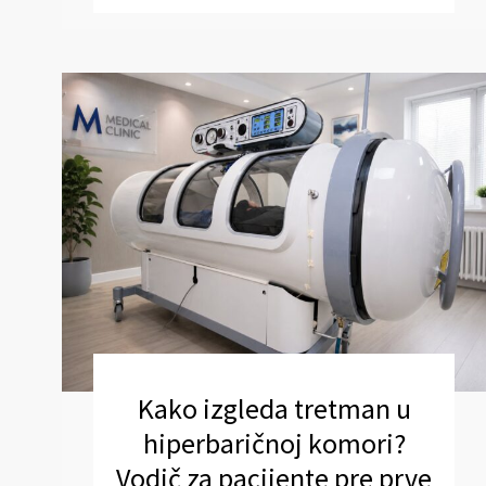
Kako izgleda tretman u
hiperbaričnoj komori?
Vodič za pacijente pre prve