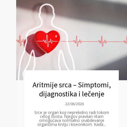
Aritmije srca – Simptomi,
dijagnostika i lečenje
22/06/2026
Srce je organ koji neprekidno radi tokom
celog života. Njegov pravilan ritam
omogućava normalno snabdevanje
organizma krvlju i kiseonikom. Kada...