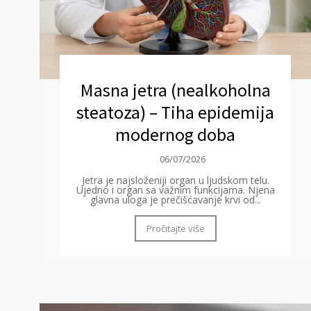
Masna jetra (nealkoholna
steatoza) – Tiha epidemija
modernog doba
06/07/2026
Jetra je najsloženiji organ u ljudskom telu.
Ujedno i organ sa važnim funkcijama. Njena
glavna uloga je prečišćavanje krvi od...
Pročitajte više