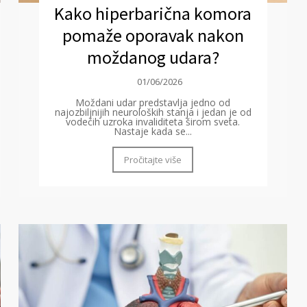
Kako hiperbarična komora
pomaže oporavak nakon
moždanog udara?
01/06/2026
Moždani udar predstavlja jedno od
najozbiljnijih neuroloških stanja i jedan je od
vodećih uzroka invaliditeta širom sveta.
Nastaje kada se...
Pročitajte više