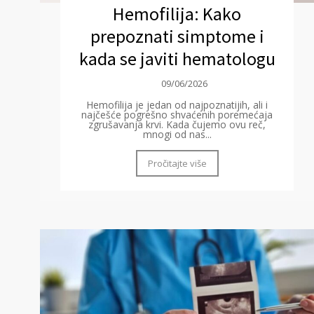
Hemofilija: Kako
prepoznati simptome i
kada se javiti hematologu
09/06/2026
Hemofilija je jedan od najpoznatijih, ali i
najčešće pogrešno shvaćenih poremećaja
zgrušavanja krvi. Kada čujemo ovu reč,
mnogi od nas...
Pročitajte više