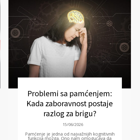
Problemi sa pamćenjem:
Kada zaboravnost postaje
razlog za brigu?
15/06/2026
Pamćenje je jedna od najvažnijih kognitivnih
funkcija mozga. Ono nam omogućava da