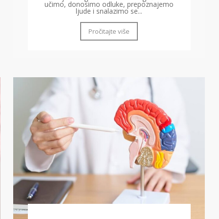
učimo, donosimo odluke, prepoznajemo
ljude i snalazimo se...
Pročitajte više