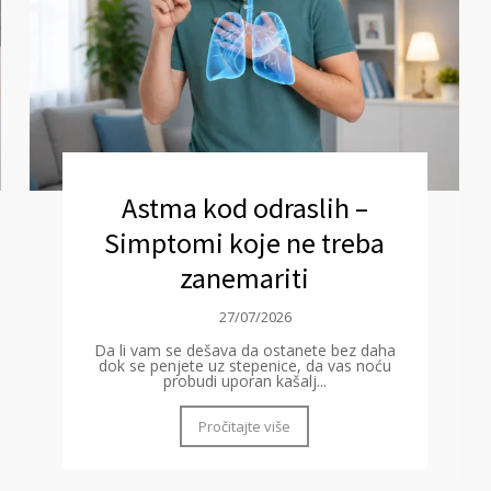
Astma kod odraslih –
Simptomi koje ne treba
zanemariti
27/07/2026
Da li vam se dešava da ostanete bez daha
dok se penjete uz stepenice, da vas noću
probudi uporan kašalj...
Pročitajte više