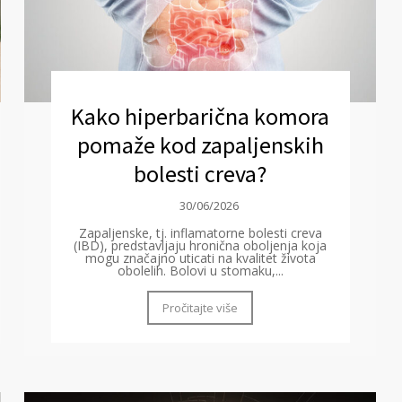
Kako hiperbarična komora
pomaže kod zapaljenskih
bolesti creva?
30/06/2026
Zapaljenske, tj. inflamatorne bolesti creva
(IBD), predstavljaju hronična oboljenja koja
mogu značajno uticati na kvalitet života
obolelih. Bolovi u stomaku,...
Pročitajte više