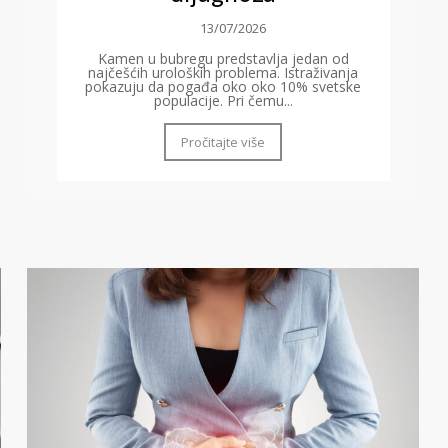
13/07/2026
Kamen u bubregu predstavlja jedan od
najčešćih uroloških problema. Istraživanja
pokazuju da pogađa oko oko 10% svetske
populacije. Pri čemu...
Pročitajte više