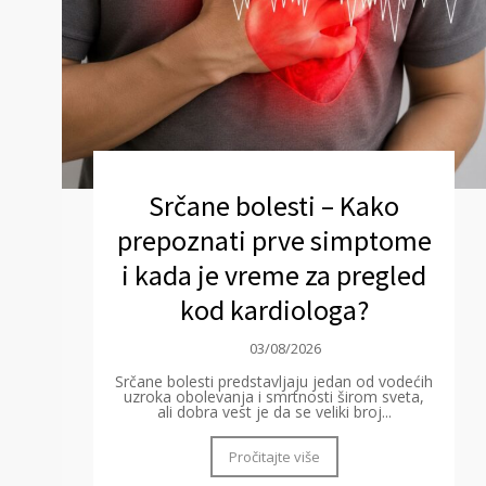
Srčane bolesti – Kako
prepoznati prve simptome
i kada je vreme za pregled
kod kardiologa?
03/08/2026
Srčane bolesti predstavljaju jedan od vodećih
uzroka obolevanja i smrtnosti širom sveta,
ali dobra vest je da se veliki broj...
Pročitajte više