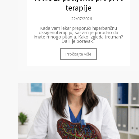
terapije
22/07/2026
Kada vam lekar preporuči hiperbaričnu
oksigenoterapiju, sasvim je prirodno da
imate mnogo pitanja. Kako izgleda tretman?
Da li je boravak...
Pročitajte više