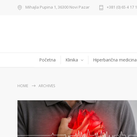
Mihajla Pupina 1, 36300 Novi Pazar
+381 (0) 65 4 17 
Početna
Klinika
Hiperbarična medicina
HOME
ARCHIVES