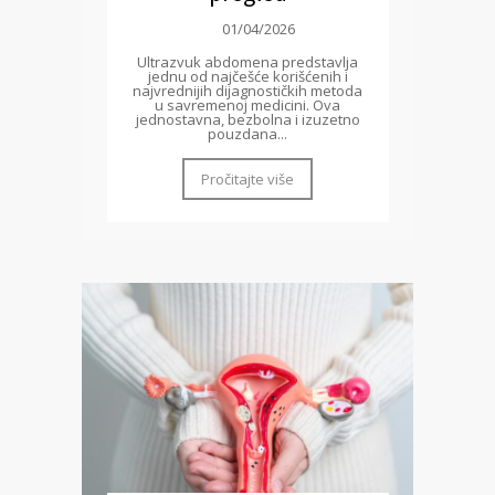
01/04/2026
Ultrazvuk abdomena predstavlja
jednu od najčešće korišćenih i
najvrednijih dijagnostičkih metoda
u savremenoj medicini. Ova
jednostavna, bezbolna i izuzetno
pouzdana...
Pročitajte više