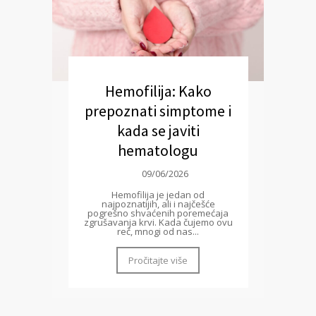
Hemofilija: Kako
prepoznati simptome i
kada se javiti
hematologu
09/06/2026
Hemofilija je jedan od
najpoznatijih, ali i najčešće
pogrešno shvaćenih poremećaja
zgrušavanja krvi. Kada čujemo ovu
reč, mnogi od nas...
Pročitajte više