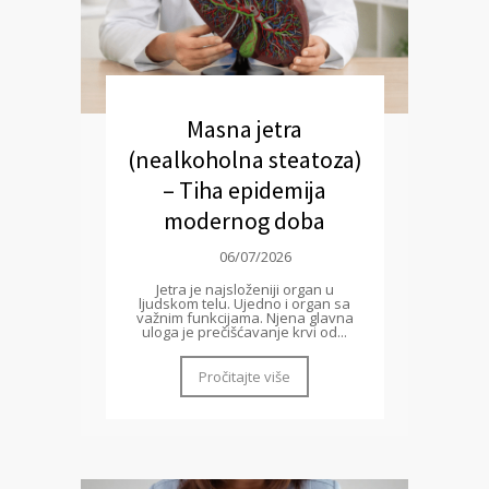
Masna jetra
(nealkoholna steatoza)
– Tiha epidemija
modernog doba
06/07/2026
Jetra je najsloženiji organ u
ljudskom telu. Ujedno i organ sa
važnim funkcijama. Njena glavna
uloga je prečišćavanje krvi od...
Pročitajte više