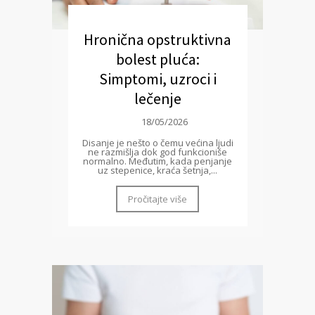
Hronična opstruktivna
bolest pluća:
Simptomi, uzroci i
lečenje
18/05/2026
Disanje je nešto o čemu većina ljudi
ne razmišlja dok god funkcioniše
normalno. Međutim, kada penjanje
uz stepenice, kraća šetnja,...
Pročitajte više