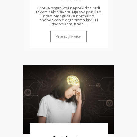
Srce je organ koji neprekidno radi
tokom celog života. Njegov pravilan
ritam omogućava normalno
snabdevanje organizma krvlju i
kiseonikom. Kada...
Pročitajte više