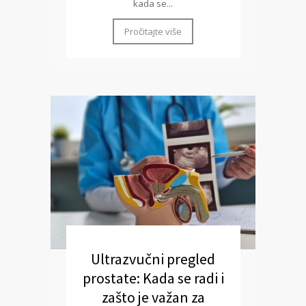
kada se...
Pročitajte više
Ultrazvučni pregled
prostate: Kada se radi i
zašto je važan za