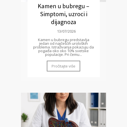
Kamen u bubregu –
Simptomi, uzroci i
dijagnoza
13/07/2026
Kamen u bubregu predstavlja
jedan od najčešćih uroloških
problema. Istraživanja pokazuju da
pogađa oko oko 10% svetske
populacije. Pri čemu...
Pročitajte više