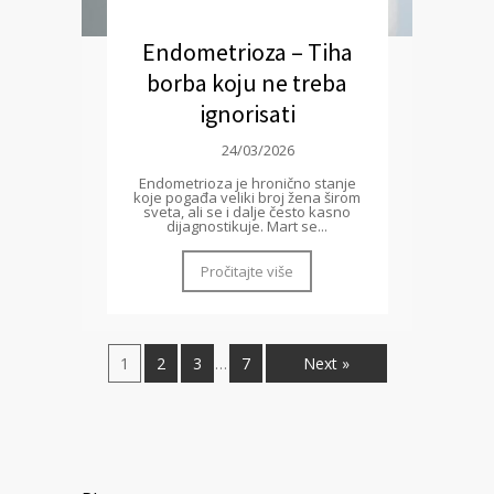
Endometrioza – Tiha
borba koju ne treba
ignorisati
24/03/2026
Endometrioza je hronično stanje
koje pogađa veliki broj žena širom
sveta, ali se i dalje često kasno
dijagnostikuje. Mart se...
Pročitajte više
1
2
3
7
Next »
…