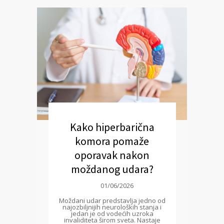
Kako hiperbarična
komora pomaže
oporavak nakon
moždanog udara?
01/06/2026
Moždani udar predstavlja jedno od
najozbiljnijih neuroloških stanja i
jedan je od vodećih uzroka
invaliditeta širom sveta. Nastaje