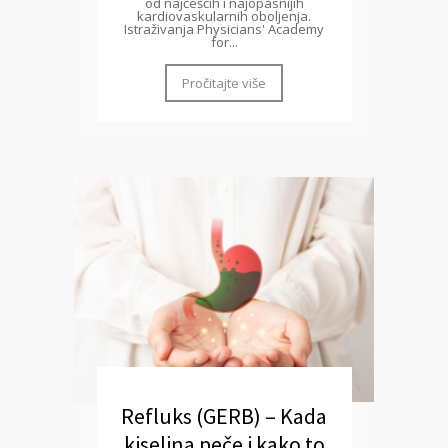
od najčešćih i najopasnijih
kardiovaskularnih oboljenja.
Istraživanja Physicians' Academy
for...
Pročitajte više
Refluks (GERB) – Kada
kiselina peče i kako to