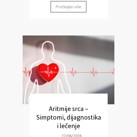
Pročitajte više
Aritmije srca –
Simptomi, dijagnostika
i lečenje
22/06/2026