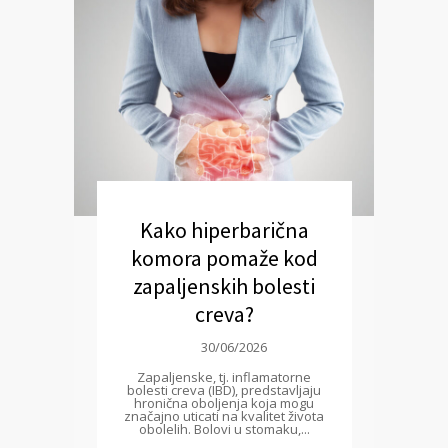
Kako hiperbarična
komora pomaže kod
zapaljenskih bolesti
creva?
30/06/2026
Zapaljenske, tj. inflamatorne
bolesti creva (IBD), predstavljaju
hronična oboljenja koja mogu
značajno uticati na kvalitet života
obolelih. Bolovi u stomaku,...