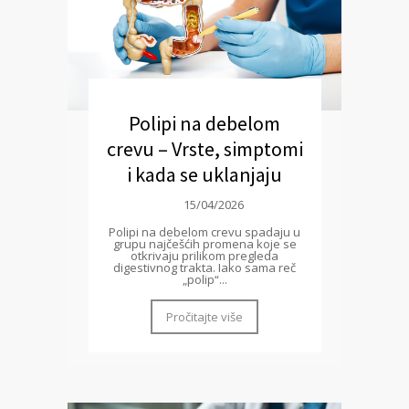
Polipi na debelom
crevu – Vrste, simptomi
i kada se uklanjaju
15/04/2026
Polipi na debelom crevu spadaju u
grupu najčešćih promena koje se
otkrivaju prilikom pregleda
digestivnog trakta. Iako sama reč
„polip“...
Pročitajte više