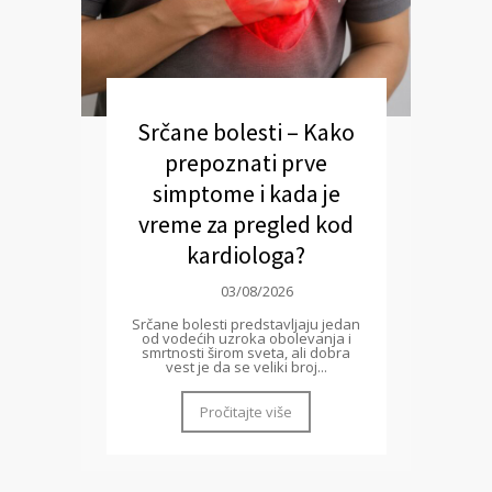
Srčane bolesti – Kako
prepoznati prve
simptome i kada je
vreme za pregled kod
kardiologa?
03/08/2026
Srčane bolesti predstavljaju jedan
od vodećih uzroka obolevanja i
smrtnosti širom sveta, ali dobra
vest je da se veliki broj...
Pročitajte više