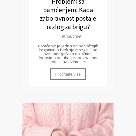
Problemi sa
pamćenjem: Kada
zaboravnost postaje
razlog za brigu?
15/06/2026
Pamćenje je jedna od najvažnijih
kognitivnih funkcija mozga. Ono
nam omogućava da učimo,
donosimo odluke, prepoznajemo
ljude i snalazimo se...
Pročitajte više