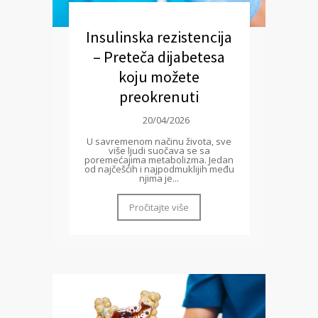
Insulinska rezistencija
– Preteča dijabetesa
koju možete
preokrenuti
20/04/2026
U savremenom načinu života, sve
više ljudi suočava se sa
poremećajima metabolizma. Jedan
od najčešćih i najpodmuklijih među
njima je...
Pročitajte više