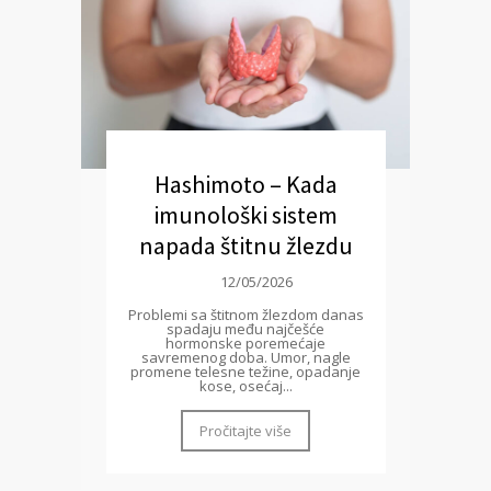
Hashimoto – Kada
imunološki sistem
napada štitnu žlezdu
12/05/2026
Problemi sa štitnom žlezdom danas
spadaju među najčešće
hormonske poremećaje
savremenog doba. Umor, nagle
promene telesne težine, opadanje
kose, osećaj...
Pročitajte više