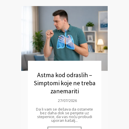
Astma kod odraslih –
Simptomi koje ne treba
zanemariti
27/07/2026
Da li vam se dešava da ostanete
bez daha dok se penjete uz
stepenice, da vas noću probudi
uporan kašalj...