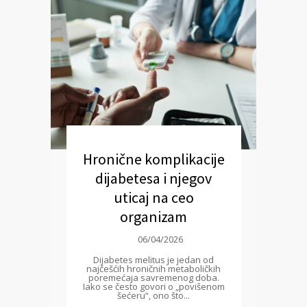
Hronične komplikacije
dijabetesa i njegov
uticaj na ceo
organizam
06/04/2026
Dijabetes melitus je jedan od
najčešćih hroničnih metaboličkih
poremećaja savremenog doba.
Iako se često govori o „povišenom
šećeru“, ono što...