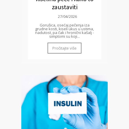
zaustaviti
27/04/2026
Gorušica, osećaj pečenja iza
grudne kosti, kiseli ukus u ustima,
nadutost, pa čak i hronični kašalj -
simptomi su koji...
Pročitajte više