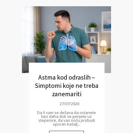
Astma kod odraslih –
Simptomi koje ne treba
zanemariti
27/07/2026
Da li vam se dešava da ostanete
bez daha dok se penjete uz
stepenice, da vas noću probudi
uporan kašalj...