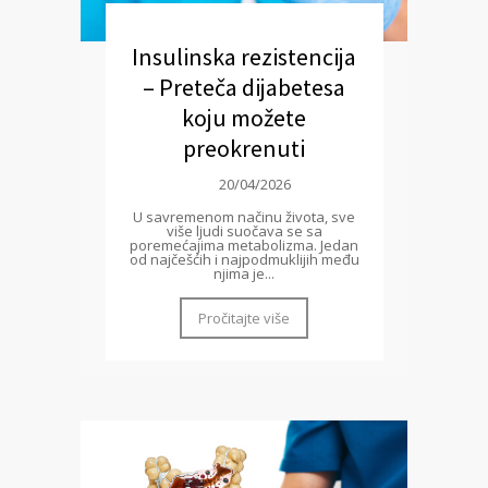
Insulinska rezistencija
– Preteča dijabetesa
koju možete
preokrenuti
20/04/2026
U savremenom načinu života, sve
više ljudi suočava se sa
poremećajima metabolizma. Jedan
od najčešćih i najpodmuklijih među
njima je...
Pročitajte više