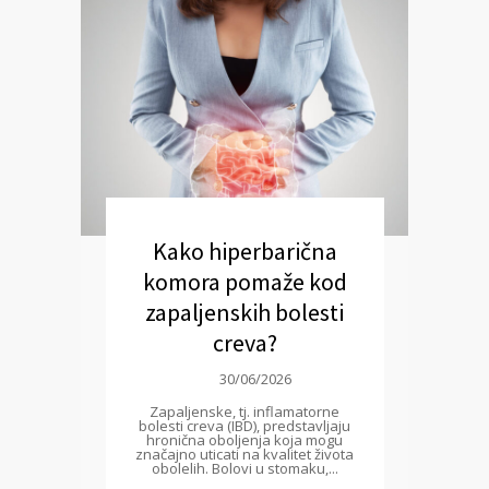
Kako hiperbarična
komora pomaže kod
zapaljenskih bolesti
creva?
30/06/2026
Zapaljenske, tj. inflamatorne
bolesti creva (IBD), predstavljaju
hronična oboljenja koja mogu
značajno uticati na kvalitet života
obolelih. Bolovi u stomaku,...