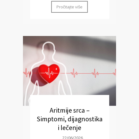
Pročitajte više
Aritmije srca –
Simptomi, dijagnostika
i lečenje
22/06/2026