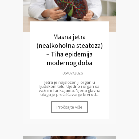
Masna jetra
(nealkoholna steatoza)
– Tiha epidemija
modernog doba
06/07/2026
Jetra je najsloženiji organ u
ljudskom telu. Ujedno i organ sa
važnim funkcijama. Njena glavna
uloga je prečišćavanje krvi od...
Pročitajte više