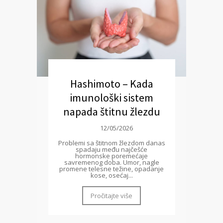
Hashimoto – Kada
imunološki sistem
napada štitnu žlezdu
12/05/2026
Problemi sa štitnom žlezdom danas
spadaju među najčešće
hormonske poremećaje
savremenog doba. Umor, nagle
promene telesne težine, opadanje
kose, osećaj...
Pročitajte više