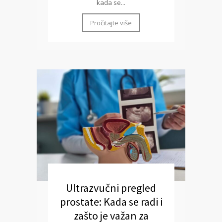
kada se...
Pročitajte više
Ultrazvučni pregled
prostate: Kada se radi i
zašto je važan za