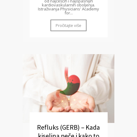
od najčešćih i najopasnijih
kardiovaskularnih oboljenja.
Istraživanja Physicians' Academy
for...
Pročitajte više
Refluks (GERB) – Kada
kiselina peče i kako to