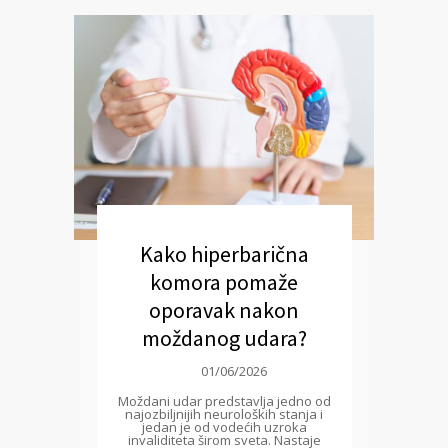
Kako hiperbarična
komora pomaže
oporavak nakon
moždanog udara?
01/06/2026
Moždani udar predstavlja jedno od
najozbiljnijih neuroloških stanja i
jedan je od vodećih uzroka
invaliditeta širom sveta. Nastaje