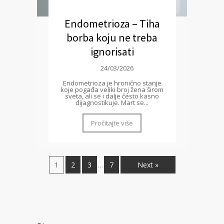
Endometrioza – Tiha
borba koju ne treba
ignorisati
24/03/2026
Endometrioza je hronično stanje
koje pogađa veliki broj žena širom
sveta, ali se i dalje često kasno
dijagnostikuje. Mart se...
Pročitajte više
1
2
3
7
Next »
…