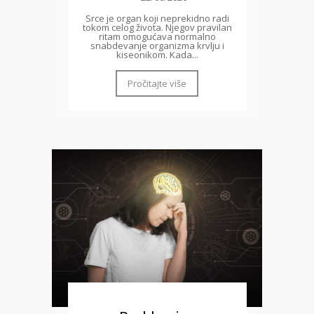
Srce je organ koji neprekidno radi
tokom celog života. Njegov pravilan
ritam omogućava normalno
snabdevanje organizma krvlju i
kiseonikom. Kada...
Pročitajte više