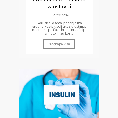
zaustaviti
27/04/2026
Gorušica, osećaj pečenja iza
grudne kosti, kiseli ukus u ustima,
nadutost, pa čak i hronični kašalj -
simptomi su koji...
Pročitajte više