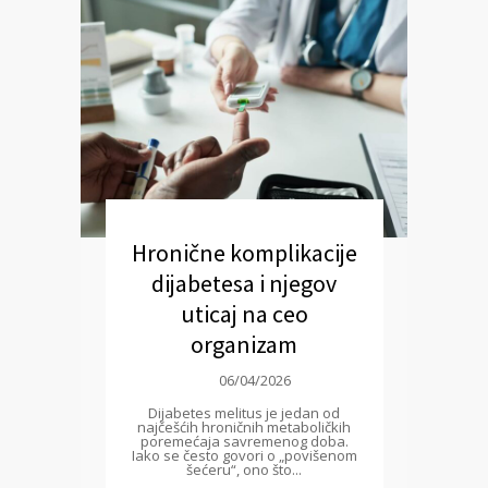
Hronične komplikacije
dijabetesa i njegov
uticaj na ceo
organizam
06/04/2026
Dijabetes melitus je jedan od
najčešćih hroničnih metaboličkih
poremećaja savremenog doba.
Iako se često govori o „povišenom
šećeru“, ono što...