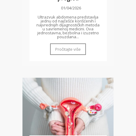
01/04/2026
Ultrazvuk abdomena predstavlja
jednu od najčešće korišćenih i
najvrednijih dijagnostičkih metoda
u savremenoj medicini. Ova
jednostavna, bezbolna i izuzetno
pouzdana...
Pročitajte više