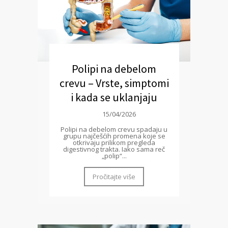
Polipi na debelom
crevu – Vrste, simptomi
i kada se uklanjaju
15/04/2026
Polipi na debelom crevu spadaju u
grupu najčešćih promena koje se
otkrivaju prilikom pregleda
digestivnog trakta. Iako sama reč
„polip“...
Pročitajte više