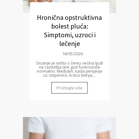
Hronična opstruktivna
bolest pluća:
Simptomi, uzroci i
lečenje
18/05/2026
Disanje je nešto o čemu većina ljudi
ne razmišlja dok god funkcioniše
normalno. Međutim, kada penjanje
uz stepenice, kraća šetnja,...
Pročitajte više