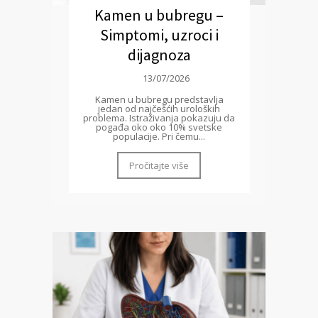
Kamen u bubregu –
Simptomi, uzroci i
dijagnoza
13/07/2026
Kamen u bubregu predstavlja
jedan od najčešćih uroloških
problema. Istraživanja pokazuju da
pogađa oko oko 10% svetske
populacije. Pri čemu...
Pročitajte više