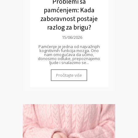
Problemi sa
pamćenjem: Kada
zaboravnost postaje
razlog za brigu?
15/06/2026
Pamćenje je jedna od najvažnijih
kognitivnih funkcija mozga. Ono
nam omogućava da učimo,
donosimo odluke, prepoznajemo
ljude i snalazimo se...
Pročitajte više