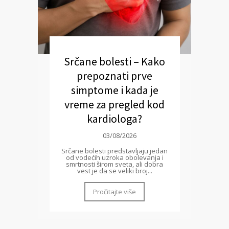
Srčane bolesti – Kako
prepoznati prve
simptome i kada je
vreme za pregled kod
kardiologa?
03/08/2026
Srčane bolesti predstavljaju jedan
od vodećih uzroka obolevanja i
smrtnosti širom sveta, ali dobra
vest je da se veliki broj...
Pročitajte više