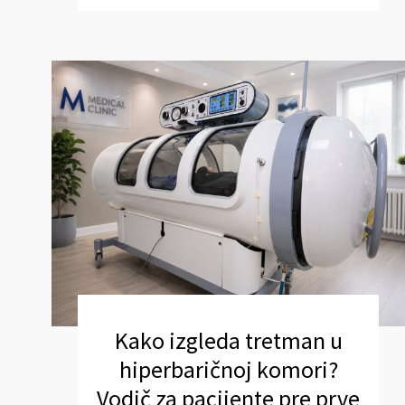
Kako izgleda tretman u
hiperbaričnoj komori?
Vodič za pacijente pre prve