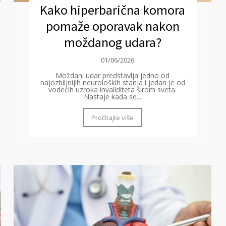
Kako hiperbarična komora
pomaže oporavak nakon
moždanog udara?
01/06/2026
Moždani udar predstavlja jedno od
najozbiljnijih neuroloških stanja i jedan je od
vodećih uzroka invaliditeta širom sveta.
Nastaje kada se...
Pročitajte više