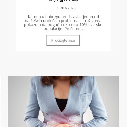
13/07/2026
Kamen u bubregu predstavlja jedan od
najčešćih uroloških problema. Istraživanja
pokazuju da pogađa oko oko 10% svetske
populacije. Pri čemu...
Pročitajte više