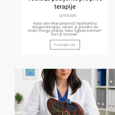
terapije
22/07/2026
Kada vam lekar preporuči hiperbaričnu
oksigenoterapiju, sasvim je prirodno da
imate mnogo pitanja. Kako izgleda tretman?
Da li je boravak...
Pročitajte više