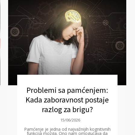
Problemi sa pamćenjem:
Kada zaboravnost postaje
razlog za brigu?
15/06/2026
Pamćenje je jedna od najvažnijih kognitivnih
funkcija mozga. Ono nam omogućava da