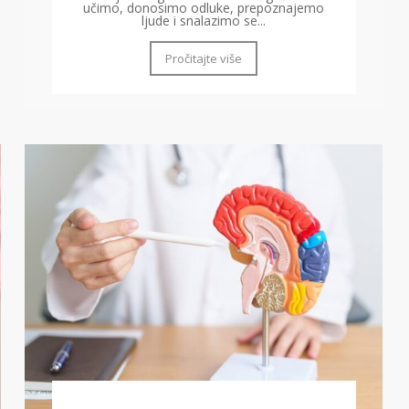
učimo, donosimo odluke, prepoznajemo
ljude i snalazimo se...
Pročitajte više