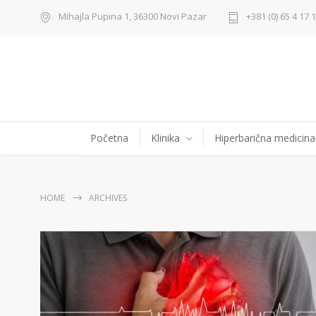
Mihajla Pupina 1, 36300 Novi Pazar
+381 (0) 65 4 17 
Početna
Klinika
Hiperbarična medicina
HOME
ARCHIVES