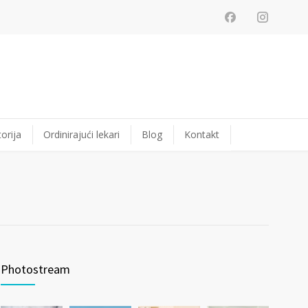
orija
Ordinirajući lekari
Blog
Kontakt
Photostream