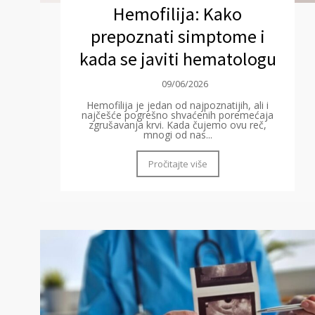
Hemofilija: Kako
prepoznati simptome i
kada se javiti hematologu
09/06/2026
Hemofilija je jedan od najpoznatijih, ali i
najčešće pogrešno shvaćenih poremećaja
zgrušavanja krvi. Kada čujemo ovu reč,
mnogi od nas...
Pročitajte više