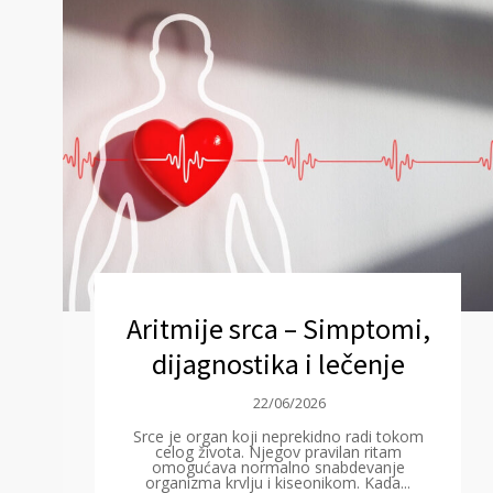
Aritmije srca – Simptomi,
dijagnostika i lečenje
22/06/2026
Srce je organ koji neprekidno radi tokom
celog života. Njegov pravilan ritam
omogućava normalno snabdevanje
organizma krvlju i kiseonikom. Kada...