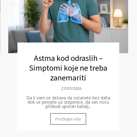
Astma kod odraslih –
Simptomi koje ne treba
zanemariti
27/07/2026
Da li vam se dešava da ostanete bez daha
dok se penjete uz stepenice, da vas noću
probudi uporan kašalj...
Pročitajte više