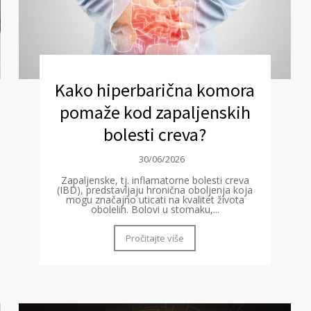
Kako hiperbarična komora
pomaže kod zapaljenskih
bolesti creva?
30/06/2026
Zapaljenske, tj. inflamatorne bolesti creva
(IBD), predstavljaju hronična oboljenja koja
mogu značajno uticati na kvalitet života
obolelih. Bolovi u stomaku,...
Pročitajte više