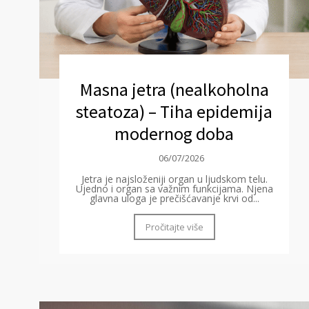
Masna jetra (nealkoholna
steatoza) – Tiha epidemija
modernog doba
06/07/2026
Jetra je najsloženiji organ u ljudskom telu.
Ujedno i organ sa važnim funkcijama. Njena
glavna uloga je prečišćavanje krvi od...
Pročitajte više