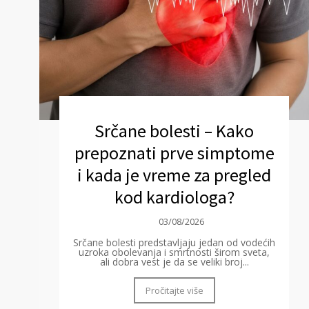
Srčane bolesti – Kako
prepoznati prve simptome
i kada je vreme za pregled
kod kardiologa?
03/08/2026
Srčane bolesti predstavljaju jedan od vodećih
uzroka obolevanja i smrtnosti širom sveta,
ali dobra vest je da se veliki broj...
Pročitajte više