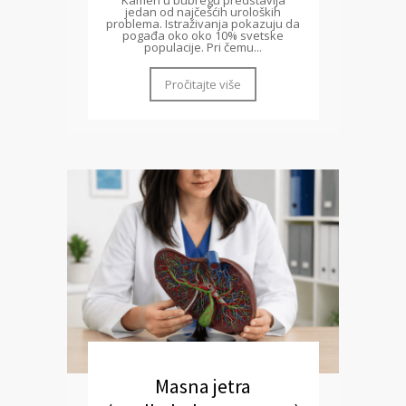
Kamen u bubregu predstavlja
jedan od najčešćih uroloških
problema. Istraživanja pokazuju da
pogađa oko oko 10% svetske
populacije. Pri čemu...
Pročitajte više
Masna jetra