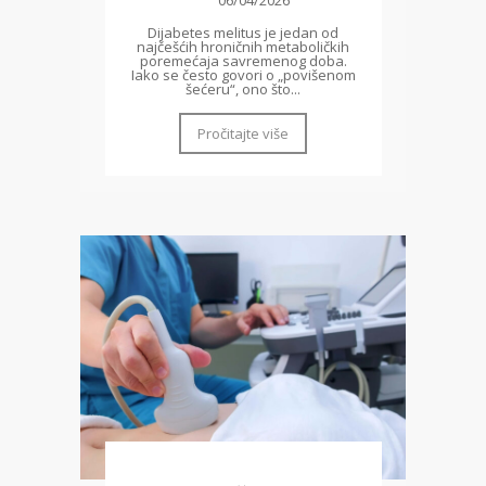
06/04/2026
Dijabetes melitus je jedan od
najčešćih hroničnih metaboličkih
poremećaja savremenog doba.
Iako se često govori o „povišenom
šećeru“, ono što...
Pročitajte više