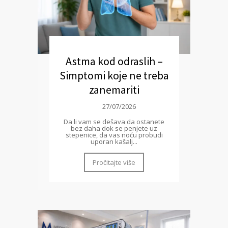
Astma kod odraslih –
Simptomi koje ne treba
zanemariti
27/07/2026
Da li vam se dešava da ostanete
bez daha dok se penjete uz
stepenice, da vas noću probudi
uporan kašalj...
Pročitajte više