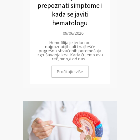
prepoznati simptome i
kada se javiti
hematologu
09/06/2026
Hemofilija je jedan od
najpoznatijih, ali i najčešće
pogrešno shvaćenih poremećaja
zgrušavanja krvi. Kada čujemo ovu
reč, mnogi od nas...
Pročitajte više