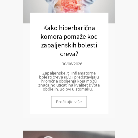
Kako hiperbarična
komora pomaže kod
zapaljenskih bolesti
creva?
30/06/2026
Zapaljenske, tj. inflamatorne
bolesti creva (IBD), predstavljaju
hronična oboljenja koja mogu
značajno uticati na kvalitet života
obolelih. Bolovi u stomaku,...
Pročitajte više