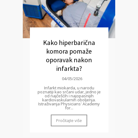
Kako hiperbarična
komora pomaže
oporavak nakon
infarkta?
04/05/2026
Infarkt miokarda, u narodu
poznatiji kao srčani udar, jedno je
od najčešćih i najopasnijih
kardiovaskularnih oboljenja.
Istraživanja Physicians' Academy
for...
Pročitajte više