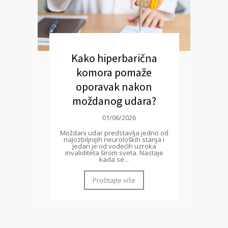
Kako hiperbarična
komora pomaže
oporavak nakon
moždanog udara?
01/06/2026
Moždani udar predstavlja jedno od
najozbiljnijih neuroloških stanja i
jedan je od vodećih uzroka
invaliditeta širom sveta. Nastaje
kada se...
Pročitajte više