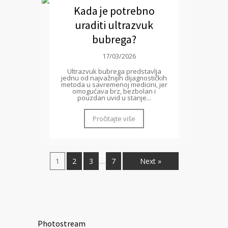
Kada je potrebno
uraditi ultrazvuk
bubrega?
17/03/2026
Ultrazvuk bubrega predstavlja
jednu od najvažnijih dijagnostičkih
metoda u savremenoj medicini, jer
omogućava brz, bezbolan i
pouzdan uvid u stanje...
Pročitajte više
1
2
3
7
Next »
…
Photostream