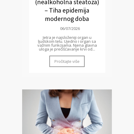
(nealkoholna steatoza)
– Tiha epidemija
modernog doba
06/07/2026
Jetra je najsloženiji organ u
ljudskom telu. Ujedno i organ sa
važnim funkcijama. Njena glavna
uloga je prečišćavanje krvi od...
Pročitajte više