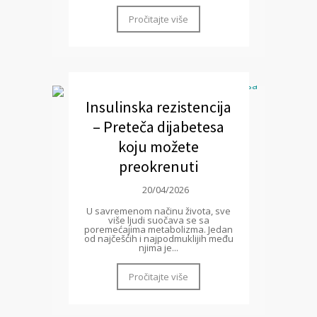
Pročitajte više
Insulinska rezistencija
– Preteča dijabetesa
koju možete
preokrenuti
20/04/2026
U savremenom načinu života, sve
više ljudi suočava se sa
poremećajima metabolizma. Jedan
od najčešćih i najpodmuklijih među
njima je...
Pročitajte više