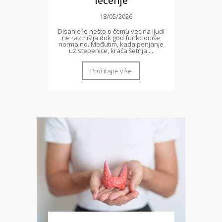
lečenje
18/05/2026
Disanje je nešto o čemu većina ljudi
ne razmišlja dok god funkcioniše
normalno. Međutim, kada penjanje
uz stepenice, kraća šetnja,...
Pročitajte više