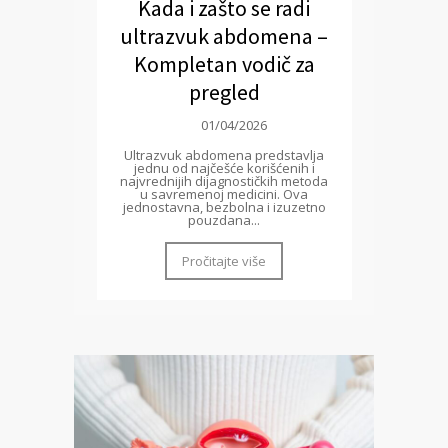
Kada i zašto se radi
ultrazvuk abdomena –
Kompletan vodič za
pregled
01/04/2026
Ultrazvuk abdomena predstavlja
jednu od najčešće korišćenih i
najvrednijih dijagnostičkih metoda
u savremenoj medicini. Ova
jednostavna, bezbolna i izuzetno
pouzdana...
Pročitajte više