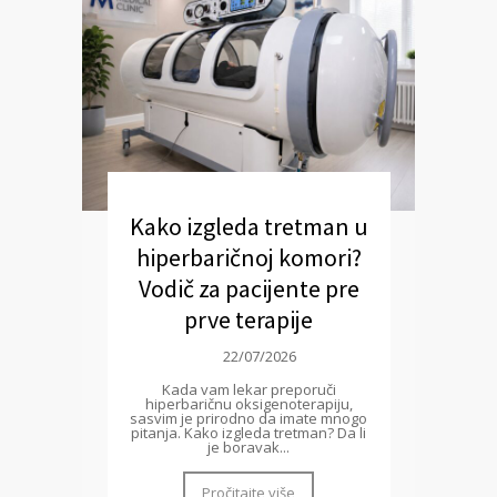
Kako izgleda tretman u
hiperbaričnoj komori?
Vodič za pacijente pre
prve terapije
22/07/2026
Kada vam lekar preporuči
hiperbaričnu oksigenoterapiju,
sasvim je prirodno da imate mnogo
pitanja. Kako izgleda tretman? Da li
je boravak...
Pročitajte više