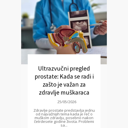
Ultrazvučni pregled
prostate: Kada se radi i
zašto je važan za
zdravlje muškaraca
25/05/2026
Zdravlje prostate predstavlja jednu
od najvažnijih tema kada je reč o
muškom zdravlju, posebno nakon
četrdesete godine života. Problemi
sa...