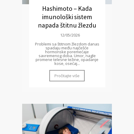
Hashimoto – Kada
imunološki sistem
napada štitnu žlezdu
12/05/2026
Problemi sa štitnom žlezdom danas
spadaju među najčešće
hormonske poremećaje
savremenog doba. Umor, nagle
promene telesne težine, opadanje
kose, osećaj...
Pročitajte više