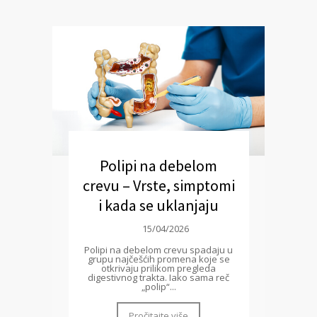
Polipi na debelom
crevu – Vrste, simptomi
i kada se uklanjaju
15/04/2026
Polipi na debelom crevu spadaju u
grupu najčešćih promena koje se
otkrivaju prilikom pregleda
digestivnog trakta. Iako sama reč
„polip“...
Pročitajte više