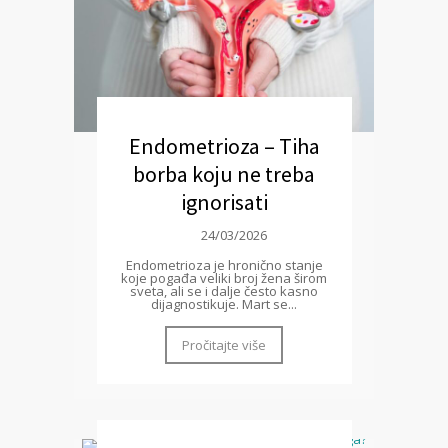
Endometrioza – Tiha
borba koju ne treba
ignorisati
24/03/2026
Endometrioza je hronično stanje
koje pogađa veliki broj žena širom
sveta, ali se i dalje često kasno
dijagnostikuje. Mart se...
Pročitajte više