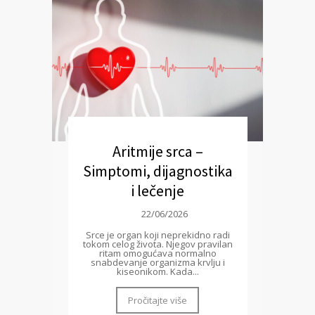
Aritmije srca –
Simptomi, dijagnostika
i lečenje
22/06/2026
Srce je organ koji neprekidno radi
tokom celog života. Njegov pravilan
ritam omogućava normalno
snabdevanje organizma krvlju i
kiseonikom. Kada...
Pročitajte više