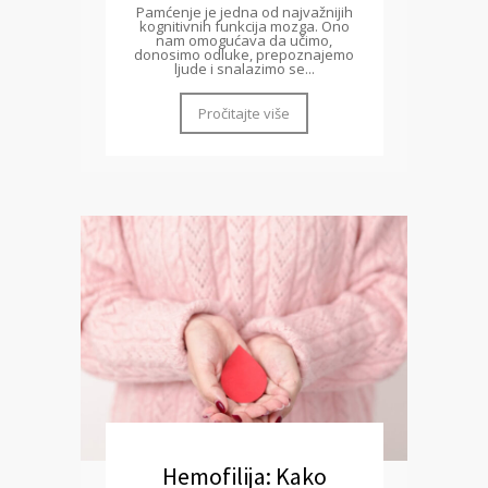
Pamćenje je jedna od najvažnijih
kognitivnih funkcija mozga. Ono
nam omogućava da učimo,
donosimo odluke, prepoznajemo
ljude i snalazimo se...
Pročitajte više
Hemofilija: Kako