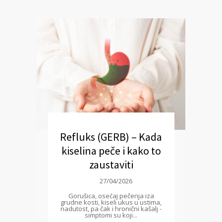
Refluks (GERB) – Kada
kiselina peče i kako to
zaustaviti
27/04/2026
Gorušica, osećaj pečenja iza
grudne kosti, kiseli ukus u ustima,
nadutost, pa čak i hronični kašalj -
simptomi su koji...