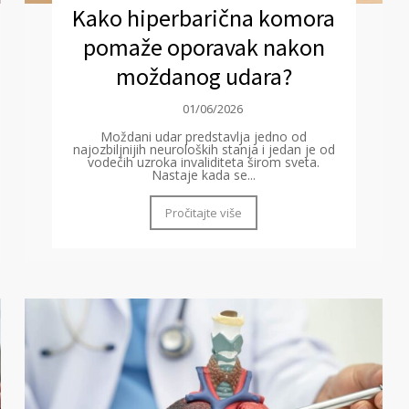
Kako hiperbarična komora
pomaže oporavak nakon
moždanog udara?
01/06/2026
Moždani udar predstavlja jedno od
najozbiljnijih neuroloških stanja i jedan je od
vodećih uzroka invaliditeta širom sveta.
Nastaje kada se...
Pročitajte više