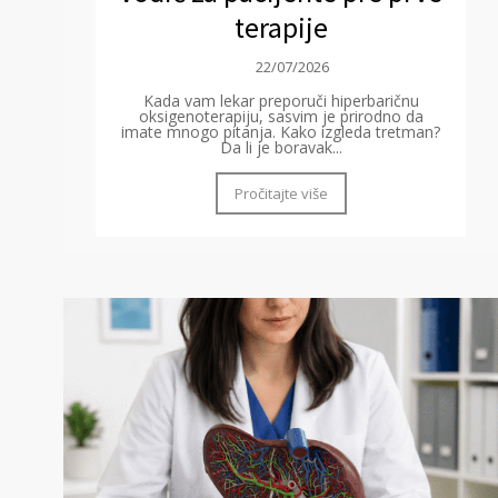
terapije
22/07/2026
Kada vam lekar preporuči hiperbaričnu
oksigenoterapiju, sasvim je prirodno da
imate mnogo pitanja. Kako izgleda tretman?
Da li je boravak...
Pročitajte više