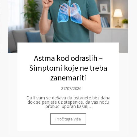
Astma kod odraslih –
Simptomi koje ne treba
zanemariti
27/07/2026
Da li vam se dešava da ostanete bez daha
dok se penjete uz stepenice, da vas noću
probudi uporan kašalj...
Pročitajte više