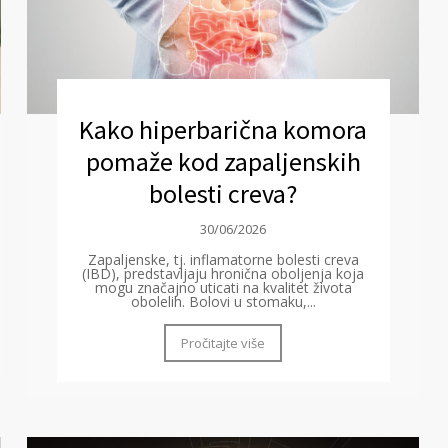
Kako hiperbarična komora
pomaže kod zapaljenskih
bolesti creva?
30/06/2026
Zapaljenske, tj. inflamatorne bolesti creva
(IBD), predstavljaju hronična oboljenja koja
mogu značajno uticati na kvalitet života
obolelih. Bolovi u stomaku,...
Pročitajte više