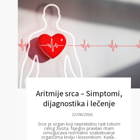
Aritmije srca – Simptomi,
dijagnostika i lečenje
22/06/2026
Srce je organ koji neprekidno radi tokom
celog života. Njegov pravilan ritam
omogućava normalno snabdevanje
organizma krvlju i kiseonikom. Kada...