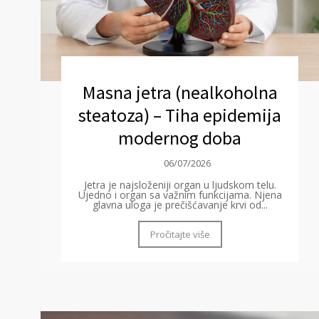
Masna jetra (nealkoholna
steatoza) – Tiha epidemija
modernog doba
06/07/2026
Jetra je najsloženiji organ u ljudskom telu.
Ujedno i organ sa važnim funkcijama. Njena
glavna uloga je prečišćavanje krvi od...
Pročitajte više