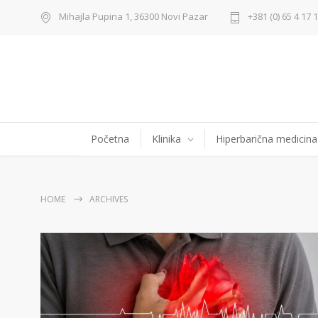
Mihajla Pupina 1, 36300 Novi Pazar
+381 (0) 65 4 17 
Početna
Klinika
Hiperbarična medicina
HOME
ARCHIVES