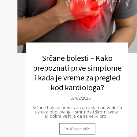
Srčane bolesti – Kako
prepoznati prve simptome
i kada je vreme za pregled
kod kardiologa?
03/08/2026
Srčane bolesti predstavljaju jedan od vodećih
uzroka obolevanja i smrtnosti širom sveta,
ali dobra vest je da se veliki broj...
Pročitajte više