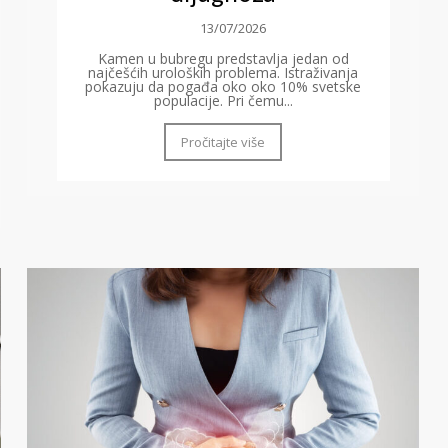
13/07/2026
Kamen u bubregu predstavlja jedan od
najčešćih uroloških problema. Istraživanja
pokazuju da pogađa oko oko 10% svetske
populacije. Pri čemu...
Pročitajte više