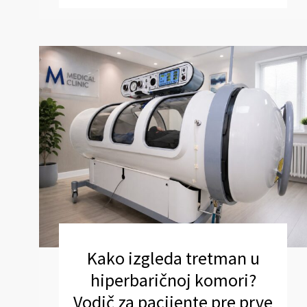
Kako izgleda tretman u
hiperbaričnoj komori?
Vodič za pacijente pre prve