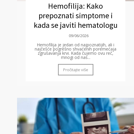
Hemofilija: Kako
prepoznati simptome i
kada se javiti hematologu
09/06/2026
Hemofilija je jedan od najpoznatijih, ali i
najčešće pogrešno shvaćenih poremećaja
zgrušavanja krvi. Kada čujemo ovu reč,
mnogi od nas...
Pročitajte više