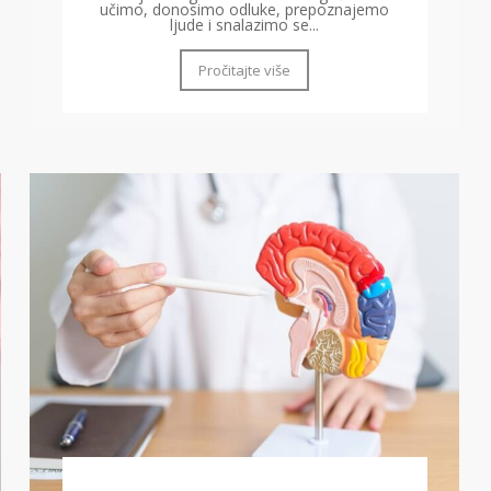
učimo, donosimo odluke, prepoznajemo
ljude i snalazimo se...
Pročitajte više