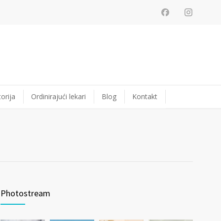
orija
Ordinirajući lekari
Blog
Kontakt
Photostream