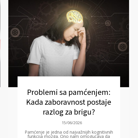
Problemi sa pamćenjem:
Kada zaboravnost postaje
razlog za brigu?
15/06/2026
Pamćenje je jedna od najvažnijih kognitivnih
funkcija mozga. Ono nam omogućava da