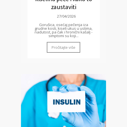
zaustaviti
27/04/2026
Gorušica, osećaj pečenja iza
grudne kosti, kiseli ukus u ustima,
nadutost, pa čak i hronični kašalj -
simptomi su koji...
Pročitajte više