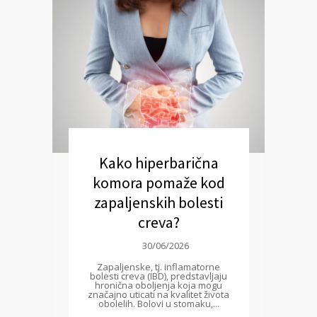
Kako hiperbarična
komora pomaže kod
zapaljenskih bolesti
creva?
30/06/2026
Zapaljenske, tj. inflamatorne
bolesti creva (IBD), predstavljaju
hronična oboljenja koja mogu
značajno uticati na kvalitet života
obolelih. Bolovi u stomaku,...