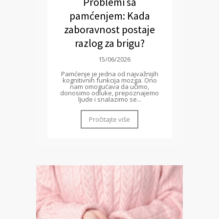
Problemi sa
pamćenjem: Kada
zaboravnost postaje
razlog za brigu?
15/06/2026
Pamćenje je jedna od najvažnijih
kognitivnih funkcija mozga. Ono
nam omogućava da učimo,
donosimo odluke, prepoznajemo
ljude i snalazimo se...
Pročitajte više