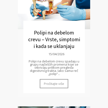
Polipi na debelom
crevu – Vrste, simptomi
i kada se uklanjaju
15/04/2026
Polipi na debelom crevu spadaju u
grupu najčešćih promena koje se
otkrivaju prilikom pregleda
digestivnog trakta. Iako sama reč
„polip“...
Pročitajte više