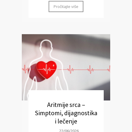
Pročitajte više
Aritmije srca –
Simptomi, dijagnostika
i lečenje
22/06/2026