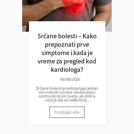
Srčane bolesti – Kako
prepoznati prve
simptome i kada je
vreme za pregled kod
kardiologa?
03/08/2026
Srčane bolesti predstavljaju jedan
od vodećih uzroka obolevanja i
smrtnosti širom sveta, ali dobra
vest je da se veliki broj...
Pročitajte više