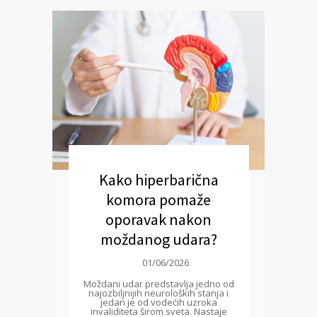
Kako hiperbarična
komora pomaže
oporavak nakon
moždanog udara?
01/06/2026
Moždani udar predstavlja jedno od
najozbiljnijih neuroloških stanja i
jedan je od vodećih uzroka
invaliditeta širom sveta. Nastaje