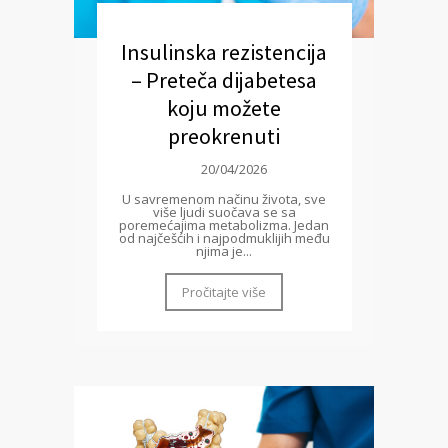
Insulinska rezistencija
– Preteča dijabetesa
koju možete
preokrenuti
20/04/2026
U savremenom načinu života, sve
više ljudi suočava se sa
poremećajima metabolizma. Jedan
od najčešćih i najpodmuklijih među
njima je...
Pročitajte više