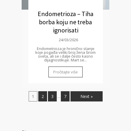
Endometrioza – Tiha
borba koju ne treba
ignorisati
24/03/2026
Endometrioza je hronično stanje
koje pogađa veliki broj žena širom
sveta, ali se i dalje često kasno
dijagnostikuje. Mart se...
Pročitajte više
1
2
3
7
Next »
…