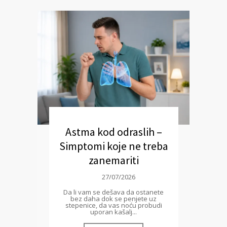
Astma kod odraslih –
Simptomi koje ne treba
zanemariti
27/07/2026
Da li vam se dešava da ostanete
bez daha dok se penjete uz
stepenice, da vas noću probudi
uporan kašalj...