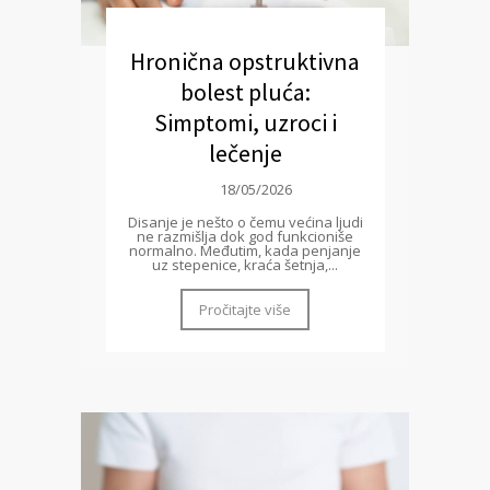
Hronična opstruktivna
bolest pluća:
Simptomi, uzroci i
lečenje
18/05/2026
Disanje je nešto o čemu većina ljudi
ne razmišlja dok god funkcioniše
normalno. Međutim, kada penjanje
uz stepenice, kraća šetnja,...
Pročitajte više