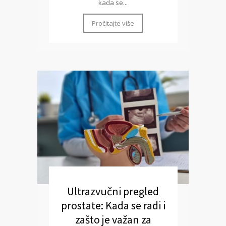
kada se...
Pročitajte više
Ultrazvučni pregled
prostate: Kada se radi i
zašto je važan za