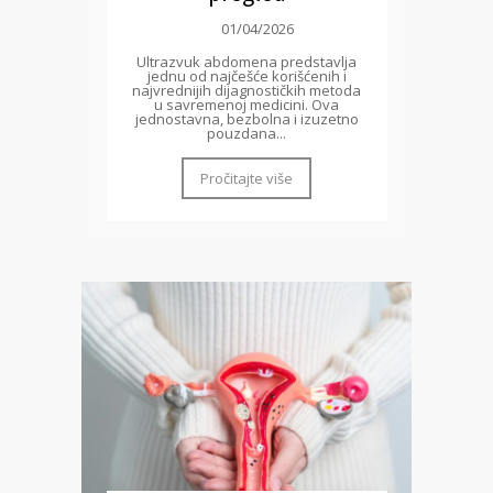
01/04/2026
Ultrazvuk abdomena predstavlja
jednu od najčešće korišćenih i
najvrednijih dijagnostičkih metoda
u savremenoj medicini. Ova
jednostavna, bezbolna i izuzetno
pouzdana...
Pročitajte više