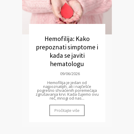
Hemofilija: Kako
prepoznati simptome i
kada se javiti
hematologu
09/06/2026
Hemofilija je jedan od
najpoznatijih, ali i najčešće
pogrešno shvaćenih poremećaja
zgrušavanja krvi. Kada čujemo ovu
reč, mnogi od nas...
Pročitajte više