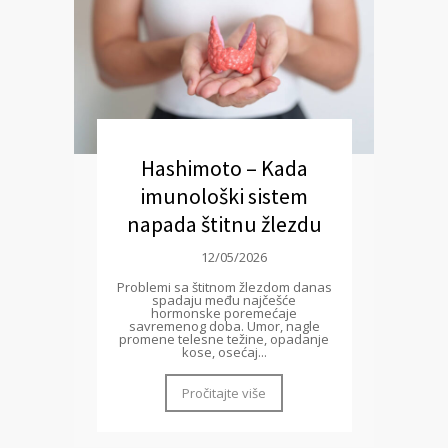
Hashimoto – Kada
imunološki sistem
napada štitnu žlezdu
12/05/2026
Problemi sa štitnom žlezdom danas
spadaju među najčešće
hormonske poremećaje
savremenog doba. Umor, nagle
promene telesne težine, opadanje
kose, osećaj...
Pročitajte više