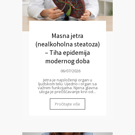
Masna jetra
(nealkoholna steatoza)
– Tiha epidemija
modernog doba
06/07/2026
Jetra je najsloženiji organ u
ljudskom telu. Ujedno i organ sa
važnim funkcijama. Njena glavna
uloga je prečišćavanje krvi od...
Pročitajte više