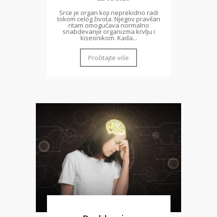
Srce je organ koji neprekidno radi
tokom celog života. Njegov pravilan
ritam omogućava normalno
snabdevanje organizma krvlju i
kiseonikom. Kada...
Pročitajte više