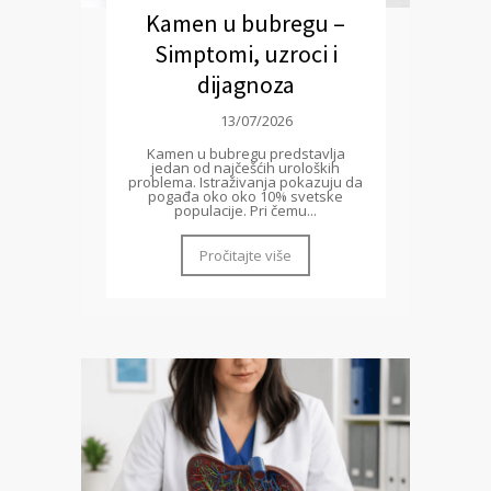
Kamen u bubregu –
Simptomi, uzroci i
dijagnoza
13/07/2026
Kamen u bubregu predstavlja
jedan od najčešćih uroloških
problema. Istraživanja pokazuju da
pogađa oko oko 10% svetske
populacije. Pri čemu...
Pročitajte više