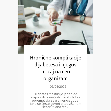
Hronične komplikacije
dijabetesa i njegov
uticaj na ceo
organizam
06/04/2026
Dijabetes melitus je jedan od
najčešćih hroničnih metaboličkih
poremećaja savremenog doba.
Iako se često govori o „povišenom
šećeru“, ono što...