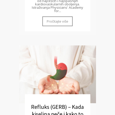
od najčešćih i najopasnijih
kardiovaskularnih oboljenja.
Istraživanja Physicians' Academy
for...
Pročitajte više
Refluks (GERB) – Kada
kiselina peče i kako to