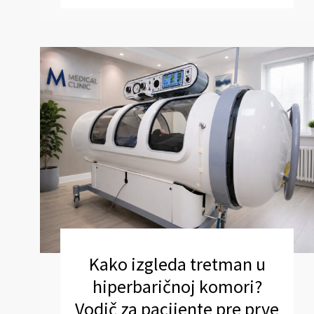
Kako izgleda tretman u
hiperbaričnoj komori?
Vodič za pacijente pre prve