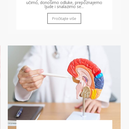
učimo, donosimo odluke, prepoznajemo
ljude i snalazimo se...
Pročitajte više