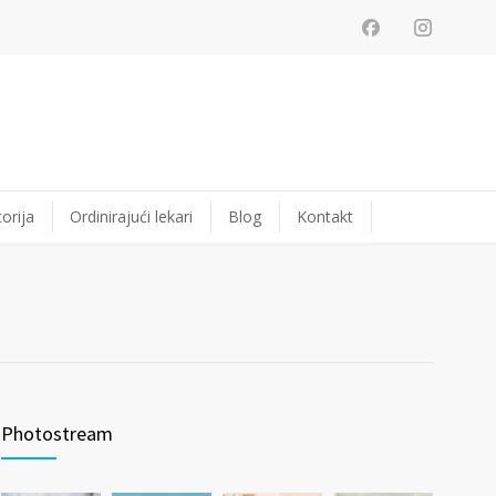
orija
Ordinirajući lekari
Blog
Kontakt
Photostream