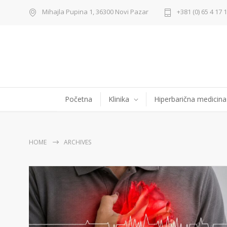
Mihajla Pupina 1, 36300 Novi Pazar
+381 (0) 65 4 17 
Početna
Klinika
Hiperbarična medicina
HOME
ARCHIVES