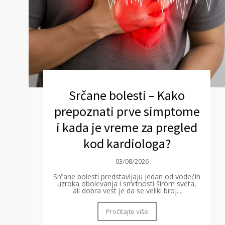
Srčane bolesti – Kako
prepoznati prve simptome
i kada je vreme za pregled
kod kardiologa?
03/08/2026
Srčane bolesti predstavljaju jedan od vodećih
uzroka obolevanja i smrtnosti širom sveta,
ali dobra vest je da se veliki broj...
Pročitajte više