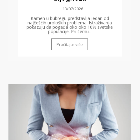
13/07/2026
Kamen u bubregu predstavlja jedan od
najčešćih uroloških problema. Istraživanja
pokazuju da pogađa oko oko 10% svetske
populacije. Pri čemu...
Pročitajte više