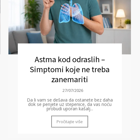
Astma kod odraslih –
Simptomi koje ne treba
zanemariti
27/07/2026
Da li vam se dešava da ostanete bez daha
dok se penjete uz stepenice, da vas noću
probudi uporan kašalj...
Pročitajte više