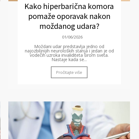
Kako hiperbarična komora
pomaže oporavak nakon
moždanog udara?
01/06/2026
Moždani udar predstavlja jedno od
najozbiljnijih neuroloških stanja i jedan je od
vodećih uzroka invaliditeta širom sveta.
Nastaje kada se...
Pročitajte više