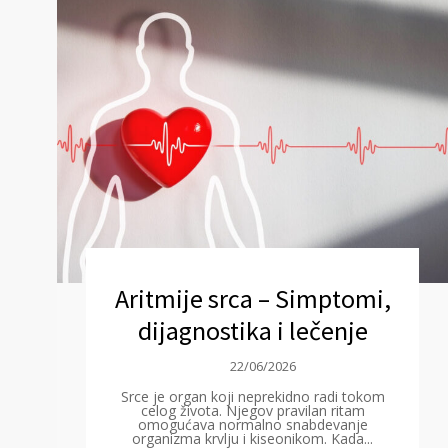
Aritmije srca – Simptomi,
dijagnostika i lečenje
22/06/2026
Srce je organ koji neprekidno radi tokom
celog života. Njegov pravilan ritam
omogućava normalno snabdevanje
organizma krvlju i kiseonikom. Kada...