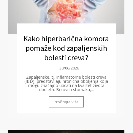
Kako hiperbarična komora
pomaže kod zapaljenskih
bolesti creva?
30/06/2026
Zapaljenske, tj. inflamatorne bolesti creva
(IBD), predstavljaju hronična oboljenja koja
mogu značajno uticati na kvalitet života
obolelih. Bolovi u stomaku,...
Pročitajte više