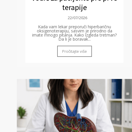
terapije
22/07/2026
Kada vam lekar preporuči hiperbaričnu
oksigenoterapiju, sasvim je prirodno da
imate mnogo pitanja. Kako izgleda tretman?
Da li je boravak...
Pročitajte više