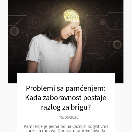
Problemi sa pamćenjem:
Kada zaboravnost postaje
razlog za brigu?
15/06/2026
Pamćenje je jedna od najvažnijih kognitivnih
funkcija mozga. Ono nam omogućava da