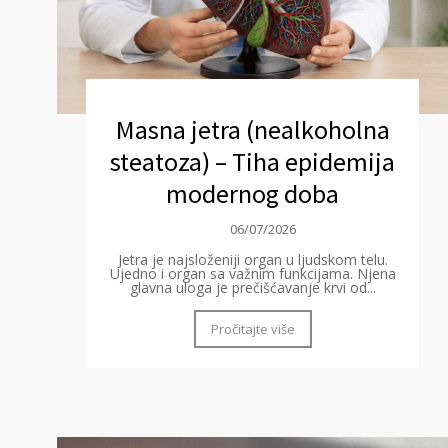
Masna jetra (nealkoholna
steatoza) – Tiha epidemija
modernog doba
06/07/2026
Jetra je najsloženiji organ u ljudskom telu.
Ujedno i organ sa važnim funkcijama. Njena
glavna uloga je prečišćavanje krvi od...
Pročitajte više