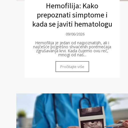
Hemofilija: Kako
prepoznati simptome i
kada se javiti hematologu
09/06/2026
Hemofilija je jedan od najpoznatijih, ali i
najčešće pogrešno shvaćenih poremećaja
zgrušavanja krvi. Kada čujemo ovu reč,
mnogi od nas...
Pročitajte više