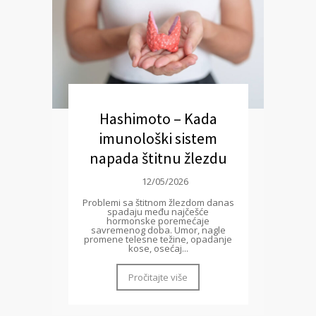
Hashimoto – Kada
imunološki sistem
napada štitnu žlezdu
12/05/2026
Problemi sa štitnom žlezdom danas
spadaju među najčešće
hormonske poremećaje
savremenog doba. Umor, nagle
promene telesne težine, opadanje
kose, osećaj...
Pročitajte više