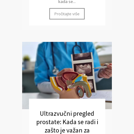
kada se...
Pročitajte više
Ultrazvučni pregled
prostate: Kada se radi i
zašto je važan za