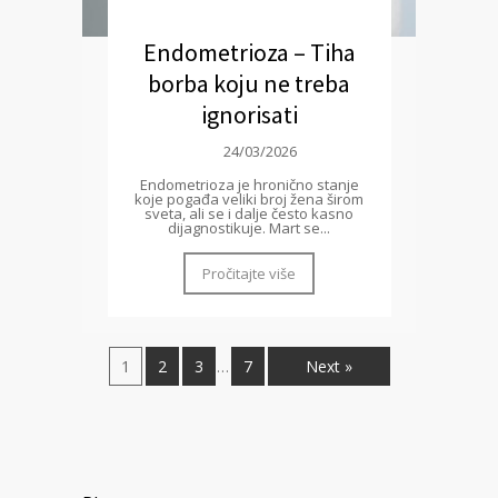
Endometrioza – Tiha
borba koju ne treba
ignorisati
24/03/2026
Endometrioza je hronično stanje
koje pogađa veliki broj žena širom
sveta, ali se i dalje često kasno
dijagnostikuje. Mart se...
Pročitajte više
1
2
3
7
Next »
…