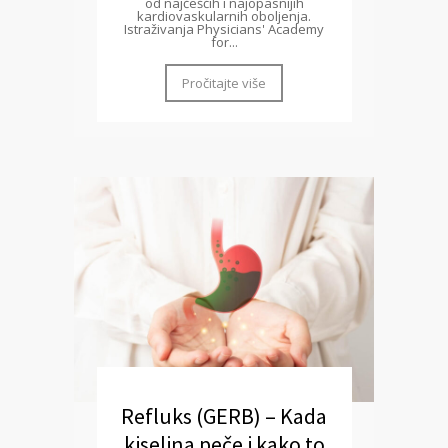
od najčešćih i najopasnijih
kardiovaskularnih oboljenja.
Istraživanja Physicians' Academy
for...
Pročitajte više
Refluks (GERB) – Kada
kiselina peče i kako to