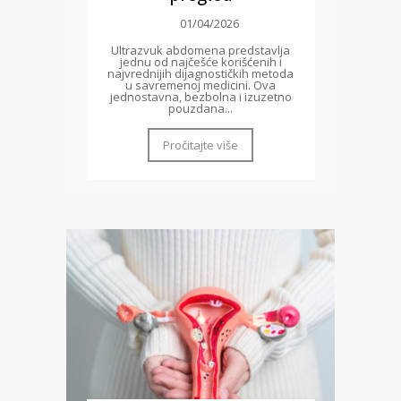
01/04/2026
Ultrazvuk abdomena predstavlja
jednu od najčešće korišćenih i
najvrednijih dijagnostičkih metoda
u savremenoj medicini. Ova
jednostavna, bezbolna i izuzetno
pouzdana...
Pročitajte više