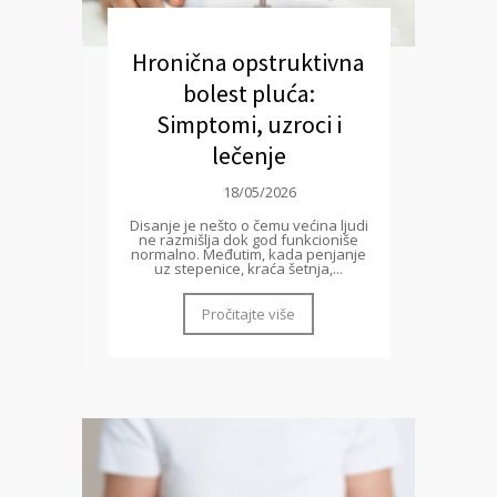
Hronična opstruktivna
bolest pluća:
Simptomi, uzroci i
lečenje
18/05/2026
Disanje je nešto o čemu većina ljudi
ne razmišlja dok god funkcioniše
normalno. Međutim, kada penjanje
uz stepenice, kraća šetnja,...
Pročitajte više