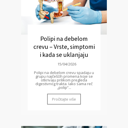
Polipi na debelom
crevu – Vrste, simptomi
i kada se uklanjaju
15/04/2026
Polipi na debelom crevu spadaju u
grupu najčešćih promena koje se
otkrivaju prilikom pregleda
digestivnog trakta. Iako sama reč
„polip“...
Pročitajte više