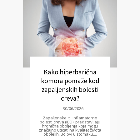
Kako hiperbarična
komora pomaže kod
zapaljenskih bolesti
creva?
30/06/2026
Zapaljenske, tj. inflamatorne
bolesti creva (IBD), predstavljaju
hronična oboljenja koja mogu
značajno uticati na kvalitet života
obolelih. Bolovi u stomaku,...