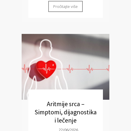
Pročitajte više
Aritmije srca –
Simptomi, dijagnostika
i lečenje
22/06/2026