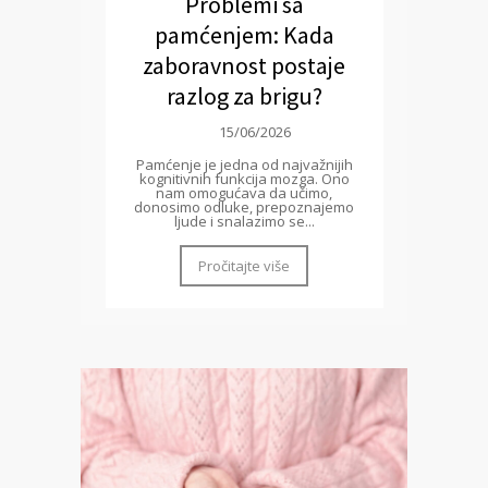
Problemi sa
pamćenjem: Kada
zaboravnost postaje
razlog za brigu?
15/06/2026
Pamćenje je jedna od najvažnijih
kognitivnih funkcija mozga. Ono
nam omogućava da učimo,
donosimo odluke, prepoznajemo
ljude i snalazimo se...
Pročitajte više