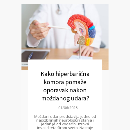
Kako hiperbarična
komora pomaže
oporavak nakon
moždanog udara?
01/06/2026
Moždani udar predstavlja jedno od
najozbiljnijih neuroloških stanja i
jedan je od vodećih uzroka
invaliditeta širom sveta. Nastaje