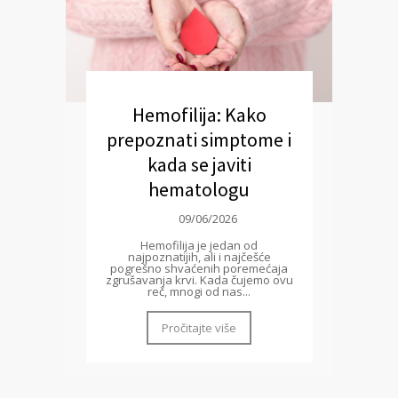
Hemofilija: Kako
prepoznati simptome i
kada se javiti
hematologu
09/06/2026
Hemofilija je jedan od
najpoznatijih, ali i najčešće
pogrešno shvaćenih poremećaja
zgrušavanja krvi. Kada čujemo ovu
reč, mnogi od nas...
Pročitajte više