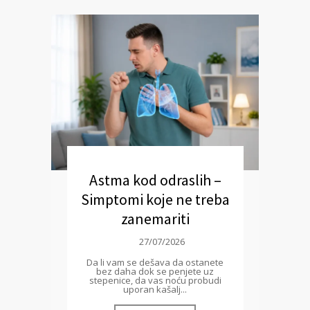
Astma kod odraslih –
Simptomi koje ne treba
zanemariti
27/07/2026
Da li vam se dešava da ostanete
bez daha dok se penjete uz
stepenice, da vas noću probudi
uporan kašalj...