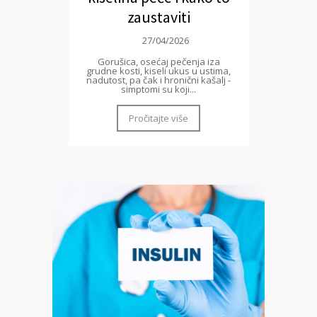
zaustaviti
27/04/2026
Gorušica, osećaj pečenja iza
grudne kosti, kiseli ukus u ustima,
nadutost, pa čak i hronični kašalj -
simptomi su koji...
Pročitajte više