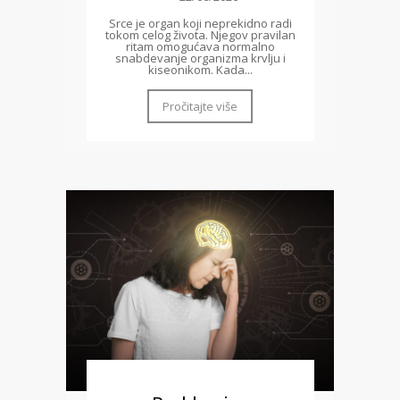
Srce je organ koji neprekidno radi
tokom celog života. Njegov pravilan
ritam omogućava normalno
snabdevanje organizma krvlju i
kiseonikom. Kada...
Pročitajte više