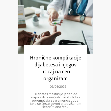
Hronične komplikacije
dijabetesa i njegov
uticaj na ceo
organizam
06/04/2026
Dijabetes melitus je jedan od
najčešćih hroničnih metaboličkih
poremećaja savremenog doba.
Iako se često govori o „povišenom
šećeru“, ono što...