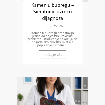
Kamen u bubregu –
Simptomi, uzroci i
dijagnoza
13/07/2026
Kamen u bubregu predstavlja
jedan od najčešćih uroloških
problema. Istraživanja pokazuju da
pogađa oko oko 10% svetske
populacije. Pri čemu...
Pročitajte više