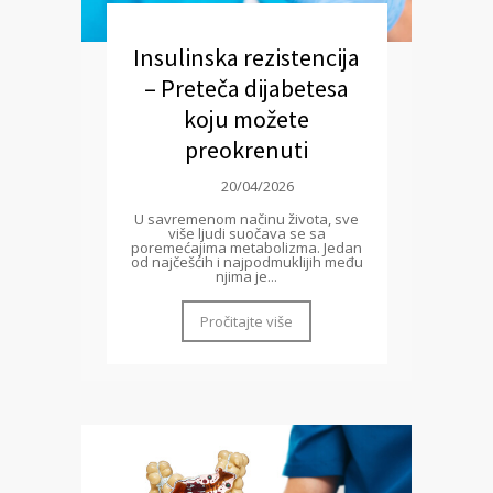
Insulinska rezistencija
– Preteča dijabetesa
koju možete
preokrenuti
20/04/2026
U savremenom načinu života, sve
više ljudi suočava se sa
poremećajima metabolizma. Jedan
od najčešćih i najpodmuklijih među
njima je...
Pročitajte više