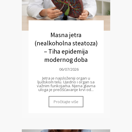
Masna jetra
(nealkoholna steatoza)
– Tiha epidemija
modernog doba
06/07/2026
Jetra je najsloženiji organ u
ljudskom telu. Ujedno i organ sa
važnim funkcijama. Njena glavna
uloga je prečišćavanje krvi od...
Pročitajte više