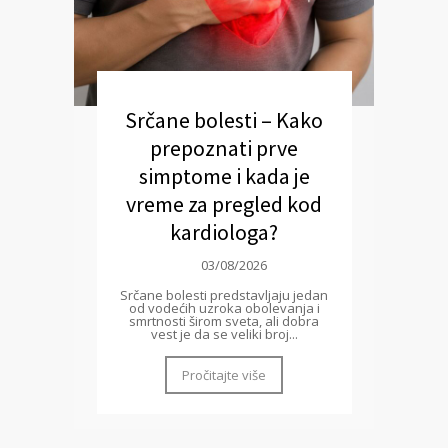
Srčane bolesti – Kako
prepoznati prve
simptome i kada je
vreme za pregled kod
kardiologa?
03/08/2026
Srčane bolesti predstavljaju jedan
od vodećih uzroka obolevanja i
smrtnosti širom sveta, ali dobra
vest je da se veliki broj...
Pročitajte više